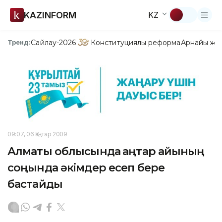
KAZINFORM
KZ
Сайлау-2026
Конституциялық реформа
Арнайы жо
Тренд:
09:07, 06 Қаңтар 2009
Алматы облысында қаңтар айының
соңында әкімдер есеп бере
бастайды