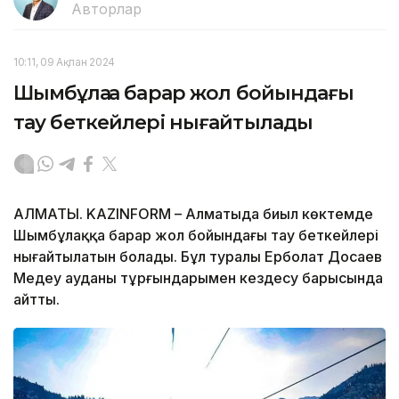
Авторлар
10:11, 09 Ақпан 2024
Шымбұлаққа барар жол бойындағы
тау беткейлері нығайтылады
АЛМАТЫ. KAZINFORM – Алматыда биыл көктемде
Шымбұлаққа барар жол бойындағы тау беткейлері
нығайтылатын болады. Бұл туралы Ерболат Досаев
Медеу ауданы тұрғындарымен кездесу барысында
айтты.