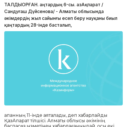
ТАЛДЫҚОРҒАН. Қаңтардың 6-сы. ҚазАқпарат /
Сандуғаш Дүйсенова/ - Алматы облысында
әкімдердің жыл сайынғы есеп беру науқаны биыл
қаңтардың 28-інде басталып,
ақпанның 11-інде аяқталады, деп хабарлайды
ҚазАқпарат тілшісі. Алматы облысы әкімінің
баспасөз қызметінен хабарлағанындай, осы екі