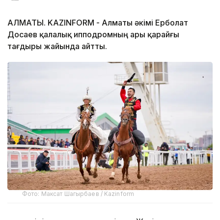
АЛМАТЫ. KAZINFORM - Алматы әкімі Ерболат
Досаев қалалық ипподромның ары қарайғы
тағдыры жайында айтты.
Фото: Максат Шагырбаев / Kazinform