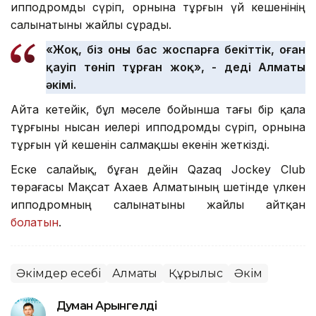
ипподромды сүріп, орнына тұрғын үй кешенінің
салынатыны жайлы сұрады.
«Жоқ, біз оны бас жоспарға бекіттік, оған
қауіп төніп тұрған жоқ», - деді Алматы
әкімі.
Айта кетейік, бұл мәселе бойынша тағы бір қала
тұрғыны нысан иелері ипподромды сүріп, орнына
тұрғын үй кешенін салмақшы екенін жеткізді.
Еске салайық, бұған дейін Qazaq Jockey Club
төрағасы Мақсат Ахаев Алматының шетінде үлкен
ипподромның салынатыны жайлы айтқан
болатын
.
Әкімдер есебі
Алматы
Құрылыс
Әкім
Думан Арғынгелді