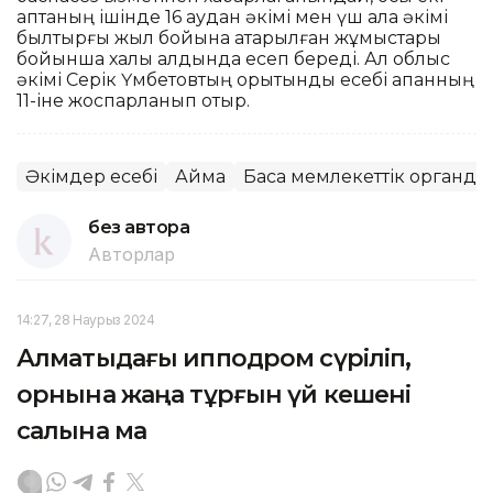
аптаның ішінде 16 аудан әкімі мен үш қала әкімі
былтырғы жыл бойына атқарылған жұмыстары
бойынша халық алдында есеп береді. Ал облыс
әкімі Серік Үмбетовтың қорытынды есебі ақпанның
11-іне жоспарланып отыр.
Әкімдер есебі
Аймақ
Басқа мемлекеттік органда
без автора
Авторлар
14:27, 28 Наурыз 2024
Алматыдағы ипподром сүріліп,
орнына жаңа тұрғын үй кешені
салына ма