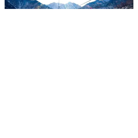
Фото: Kazinform
«Өткен жылдың қазан айынан бастап
«Мохнатка» және «Горельник» тау
беткейлерінен 80 мың шаршы метрге жуық
тас шығарылды және 17,6 мың текше метр
үйінділерден тазартылды», – деді Ерболат
Досаев.
Сонымен қатар, қала әкімі 2024 жылдың
көктемінде Шымбұлаққа барар жолда тау