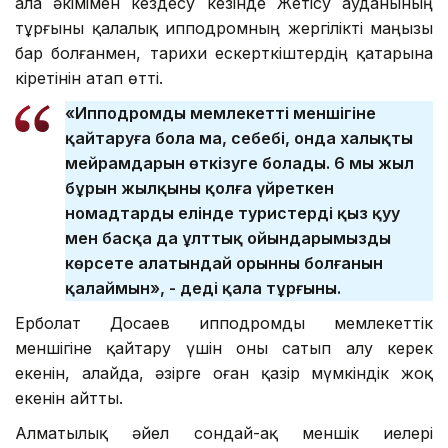
Қала әкімімен кездесу кезінде Жетісу ауданының
тұрғыны қалалық ипподромның жергілікті маңызы
бар болғанмен, тарихи ескерткіштердің қатарына
кіретінін атап өтті.
«Ипподромды мемлекеттің меншігіне
қайтаруға бола ма, себебі, онда халықтың
мейрамдарын өткізуге болады. 6 мың жыл
бұрын жылқыны қолға үйреткен
номадтардың елінде туристерді қыз қуу
мен басқа да ұлттық ойындарымызды
көрсете алатындай орынның болғанын
қалаймын», - деді қала тұрғыны.
Ерболат Досаев ипподромды мемлекеттік
меншігіне қайтару үшін оны сатып алу керек
екенін, алайда, әзірге оған қазір мүмкіндік жоқ
екенін айтты.
Алматылық әйел сондай-ақ меншік иелері