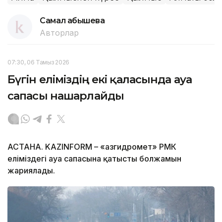
Самал Қабышева
Авторлар
07:30, 06 Тамыз 2026
Бүгін еліміздің екі қаласында ауа
сапасы нашарлайды
АСТАНА. KAZINFORM – «Қазгидромет» РМК
еліміздегі ауа сапасына қатысты болжамын
жариялады.