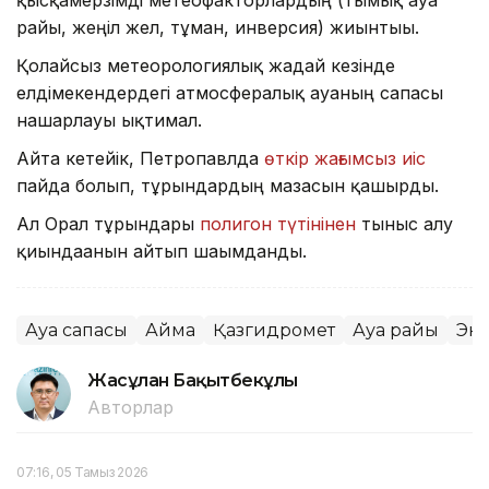
райы, жеңіл жел, тұман, инверсия) жиынтығы.
Қолайсыз метеорологиялық жағдай кезінде
елдімекендердегі атмосфералық ауаның сапасы
нашарлауы ықтимал.
Айта кетейік, Петропавлда
өткір жағымсыз иіс
пайда болып, тұрғындардың мазасын қашырды.
Ал Орал тұрғындары
полигон түтінінен
тыныс алу
қиындағанын айтып шағымданды.
Ауа сапасы
Аймақ
Қазгидромет
Ауа райы
Эк
Жасұлан Бақытбекұлы
Авторлар
07:16, 05 Тамыз 2026