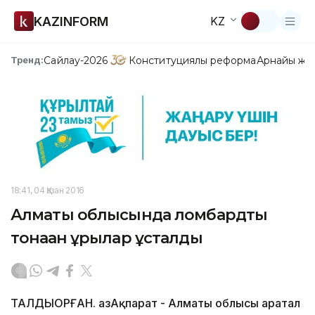
KAZINFORM
KZ
Сайлау-2026
Конституциялық реформа
Арнайы жо
Тренд:
18:41, 04 Қазан 2016
Алматы облысында ломбардты
тонаған ұрылар ұсталды
ТАЛДЫҚОРҒАН. ҚазАқпарат - Алматы облысы Қаратал