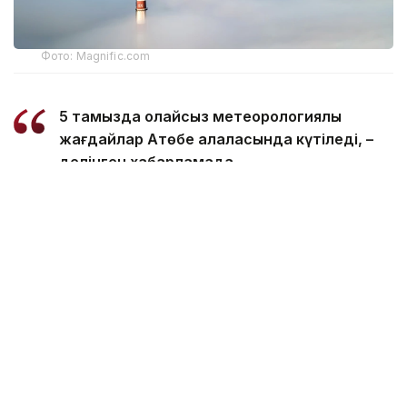
Фото: Magnific.com
5 тамызда қолайсыз метеорологиялық
жағдайлар Ақтөбе қалаласында күтіледі, –
делінген хабарламада.
Қолайсыз метеорологиялық жағдайлар –
атмосфералық ауаның беткі қабатында зиянды
(ластаушы) заттардың шоғырлануына ықпал ететін
қысқамерзімді метеофакторлардың (тымық ауа
райы, жеңіл жел, тұман, инверсия) жиынтығы.
Қолайсыз метеорологиялық жағдай кезінде
елдімекендердегі атмосфералық ауаның сапасы
нашарлауы ықтимал.
Айта кетейік, Петропавлда
өткір жағымсыз иіс