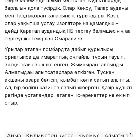
теңге көлемінде шығын келтірген. Күдіктілердің
барлығын қолға түсірдік. Олар Көксу, Талғар ауданы
мен Талдықорған қаласының тұрғындары. Қазір
олар уақытша ұстау изоляторына қамалды»,-
дейді Қаратал аудандық ІІБ тергеу бөлімшесінің аға
тергеушісі Темірлан Омарғалиев.
Ұрылар аталған ломбардта дабыл құрылғысы
орнатылса да ғимараттың оңтайлы тұсын тауып,
артқы жағынан ішке енген. Жымқырған алтынды
Алматыдағы алыпсатарларға өткізген. Түскен
ақшаны өзара бөлісіп, қымбат көлік сатып алыпты.
Ал, бір бөлігін казиноға салып жіберген. Қазір күдікті
ретінде ұсталғандар аталған іс-әрекеттеріне өкініп
отыр.
Аймақ
Қылмыспен күрес
Қылмыс
Алматы обл