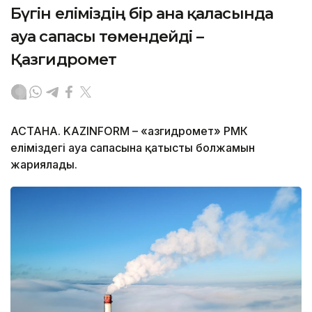
Бүгін еліміздің бір ғана қаласында
ауа сапасы төмендейді –
Қазгидромет
АСТАНА. KAZINFORM – «Қазгидромет» РМК
еліміздегі ауа сапасына қатысты болжамын
жариялады.