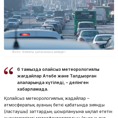
Фото: Алматы қаласының әкімдігі
6 тамызда қолайсыз метеорологиялық
жағдайлар Ақтөбе және Талдықорған
қалаларында күтіледі, – делінген
хабарламада.
Қолайсыз метеорологиялық жағдайлар –
атмосфералық ауаның беткі қабатында зиянды
(ластаушы) заттардың шоғырлануына ықпал ететін
қысқамерзімді метеофакторлардың (тымық ауа