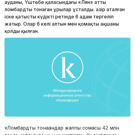
ауданы, Үштөбе қаласындағы «Лян» атты
ломбардты тонаған ұрылар ұсталды. Қазір аталған
іске қатысты күдікті ретінде 6 адам тергеліп
жатыр. Олар 6 келі алтын мен қомақты ақшаны
қолды қылған.
«Ломбардты тонағандар жалпы сомасы 42 млн