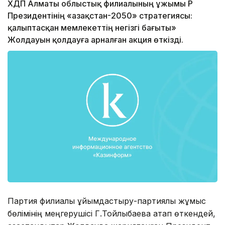
ХДП Алматы облыстық филиалының ұжымы ҚР
Президентінің «Қазақстан-2050» стратегиясы:
қалыптасқан мемлекеттің негізгі бағыты»
Жолдауын қолдауға арналған акция өткізді.
Партия филиалы ұйымдастыру-партиялық жұмыс
бөлімінің меңгерушісі Г.Тойлыбаева атап өткендей,