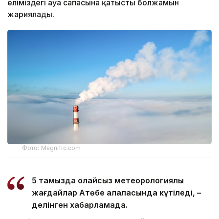
еліміздегі ауа сапасына қатысты болжамын
жариялады.
Фото: Magnific.com
5 тамызда қолайсыз метеорологиялық
жағдайлар Ақтөбе қалаласында күтіледі, –
делінген хабарламада.