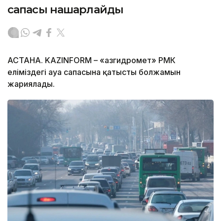
сапасы нашарлайды
АСТАНА. KAZINFORM – «Қазгидромет» РМК
еліміздегі ауа сапасына қатысты болжамын
жариялады.