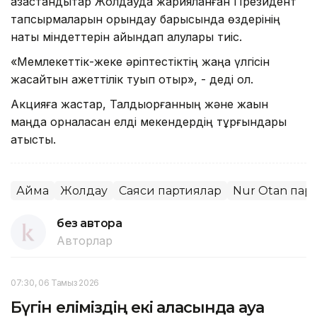
қазақстандықтар Жолдауда жарияланған Президент
тапсырмаларын орындау барысында өздерінің
нақты міндеттерін айқындап алулары тиіс.
«Мемлекеттік-жеке әріптестіктің жаңа үлгісін
жасайтын қажеттілік туып отыр», - деді ол.
Акцияға жастар, Талдықорғанның және жақын
маңда орналасқан елді мекендердің тұрғындары
қатысты.
Аймақ
Жолдау
Саяси партиялар
Nur Otan пар
без автора
Авторлар
07:30, 06 Тамыз 2026
Бүгін еліміздің екі қаласында ауа