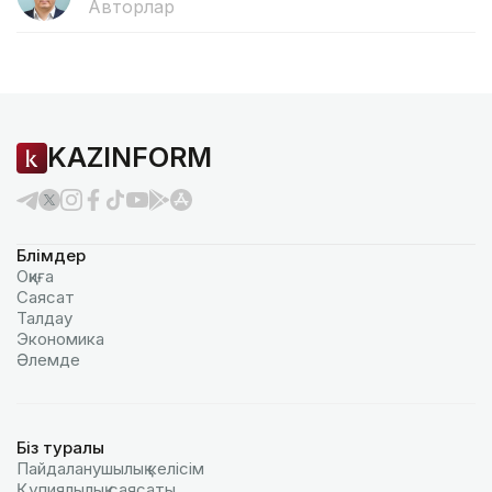
Авторлар
KAZINFORM
Бөлімдер
Оқиға
Саясат
Талдау
Экономика
Әлемде
Біз туралы
Пайдаланушылық келiciм
Құпиялылық саясаты