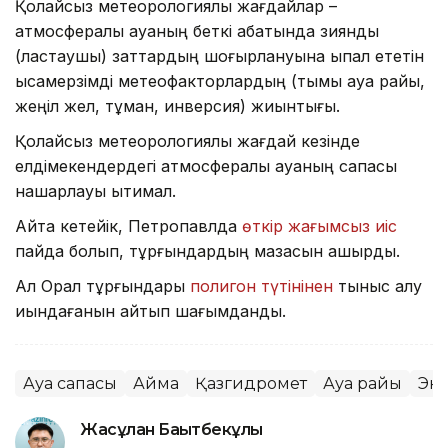
Қолайсыз метеорологиялық жағдайлар –
атмосфералық ауаның беткі қабатында зиянды
(ластаушы) заттардың шоғырлануына ықпал ететін
қысқамерзімді метеофакторлардың (тымық ауа райы,
жеңіл жел, тұман, инверсия) жиынтығы.
Қолайсыз метеорологиялық жағдай кезінде
елдімекендердегі атмосфералық ауаның сапасы
нашарлауы ықтимал.
Айта кетейік, Петропавлда
өткір жағымсыз иіс
пайда болып, тұрғындардың мазасын қашырды.
Ал Орал тұрғындары
полигон түтінінен
тыныс алу
қиындағанын айтып шағымданды.
Ауа сапасы
Аймақ
Қазгидромет
Ауа райы
Эк
Жасұлан Бақытбекұлы