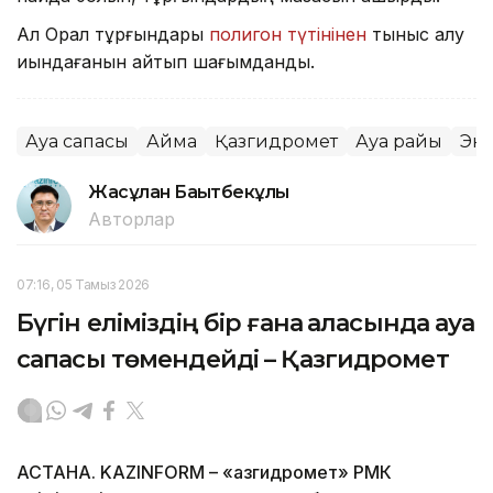
Ал Орал тұрғындары
полигон түтінінен
тыныс алу
қиындағанын айтып шағымданды.
Ауа сапасы
Аймақ
Қазгидромет
Ауа райы
Эк
Жасұлан Бақытбекұлы
Авторлар
07:16, 05 Тамыз 2026
Бүгін еліміздің бір ғана қаласында ауа
сапасы төмендейді – Қазгидромет
АСТАНА. KAZINFORM – «Қазгидромет» РМК