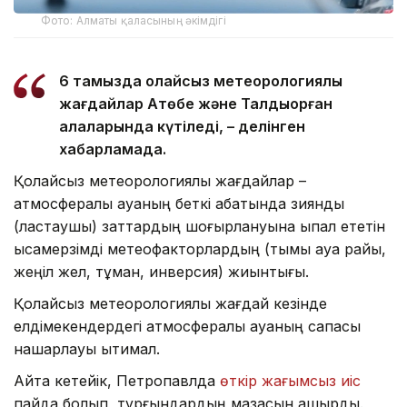
Фото: Алматы қаласының әкімдігі
6 тамызда қолайсыз метеорологиялық
жағдайлар Ақтөбе және Талдықорған
қалаларында күтіледі, – делінген
хабарламада.
Қолайсыз метеорологиялық жағдайлар –
атмосфералық ауаның беткі қабатында зиянды
(ластаушы) заттардың шоғырлануына ықпал ететін
қысқамерзімді метеофакторлардың (тымық ауа райы,
жеңіл жел, тұман, инверсия) жиынтығы.
Қолайсыз метеорологиялық жағдай кезінде
елдімекендердегі атмосфералық ауаның сапасы
нашарлауы ықтимал.
Айта кетейік, Петропавлда
өткір жағымсыз иіс
пайда болып, тұрғындардың мазасын қашырды.