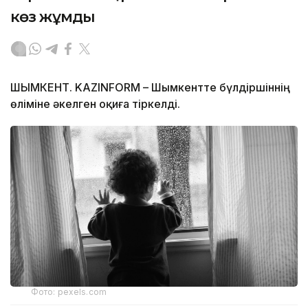
көз жұмды
ШЫМКЕНТ. KAZINFORM – Шымкентте бүлдіршіннің
өліміне әкелген оқиға тіркелді.
Фото: pexels.com