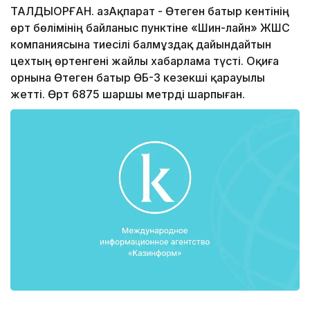
ТАЛДЫҚОРҒАН. ҚазАқпарат - Өтеген батыр кентінің
өрт бөлімінің байланыс пунктіне «Шин-лайн» ЖШС
компаниясына тиесілі балмұздақ дайындайтын
цехтың өртенгені жайлы хабарлама түсті. Оқиға
орнына Өтеген батыр ӨБ-3 кезекші қарауылы
жетті. Өрт 6875 шаршы метрді шарпыған.