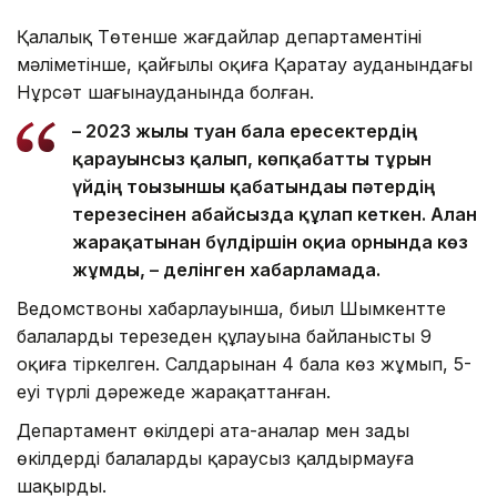
Қалалық Төтенше жағдайлар департаментінің
мәліметінше, қайғылы оқиға Қаратау ауданындағы
Нұрсәт шағынауданында болған.
– 2023 жылы туған бала ересектердің
қарауынсыз қалып, көпқабатты тұрғын
үйдің тоғызыншы қабатындағы пәтердің
терезесінен абайсызда құлап кеткен. Алған
жарақатынан бүлдіршін оқиға орнында көз
жұмды, – делінген хабарламада.
Ведомствоның хабарлауынша, биыл Шымкентте
балалардың терезеден құлауына байланысты 9
оқиға тіркелген. Салдарынан 4 бала көз жұмып, 5-
еуі түрлі дәрежеде жарақаттанған.
Департамент өкілдері ата-аналар мен заңды
өкілдерді балаларды қараусыз қалдырмауға
шақырды.