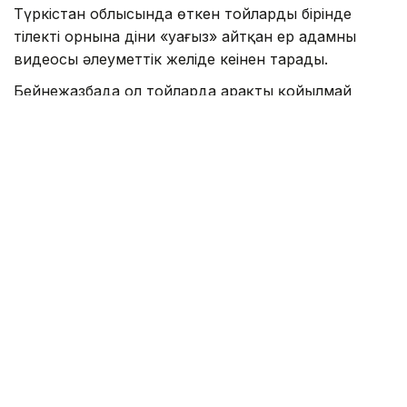
Түркістан облысында өткен тойлардың бірінде
тілектің орнына діни «уағыз» айтқан ер адамның
видеосы әлеуметтік желіде кеңінен тарады.
Бейнежазбада ол тойларда арақтың қойылмай
жүргенін құптайтынын айтып, ендігі кезекте
музыкадан бас тарту керектігін жеткізген. Сондай-
ақ ерлер мен әйелдердің бірге отыруын шариғатқа
қайшы деп бағалап, мұсылмандардың діни
талаптарды қатаң ұстануы қажет екенін
айтқан.
Ішкі істер министрлігі бұл видеоға қатысты ресми
мәлімдеме жасады.
– Әлеуметтік желілерге жүргізілген
мониторинг барысында Түркістан
облысының 66 жастағы тұрғынының діни
және әлеуметтік араздықты қоздыру
белгілері бар жария мәлімдемелері
қамтылған бейнежазба анықталды. Аталған