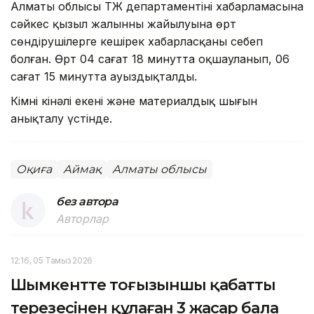
Алматы облысы ТЖ департаментінің хабарламасына
сәйкес қызыл жалынның жайылуына өрт
сөндірушілерге кешірек хабарласқаны себеп
болған. Өрт 04 сағат 18 минутта оқшауланып, 06
сағат 15 минутта ауыздықталды.
Кімнің кінәлі екені және материалдық шығын
анықталу үстінде.
Оқиға
Аймақ
Алматы облысы
без автора
Авторлар
12:16, 05 Тамыз 2026
Шымкентте тоғызыншы қабаттың
терезесінен құлаған 3 жасар бала