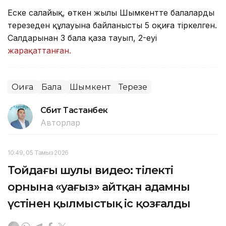
Еске салайық, өткен жылы Шымкентте балалардың
терезеден құлауына байланысты 5 оқиға тіркелген.
Салдарынан 3 бала қаза тауып, 2-еуі
жарақаттанған.
Оқиға
Бала
Шымкент
Терезе
Сәбит Тастанбек
Авторлар
10:49, 05 Тамыз 2026
Тойдағы шулы видео: тілектің
орнына «уағыз» айтқан адамның
үстінен қылмыстық іс қозғалды