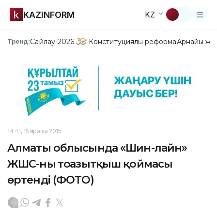
KAZINFORM
KZ
Сайлау-2026
Конституциялық реформа
Арнайы жо
Тренд:
14:41, 15 Қараша 2015
Алматы облысында «Шин-лайн»
ЖШС-ның тоңазытқыш қоймасы
өртенді (ФОТО)