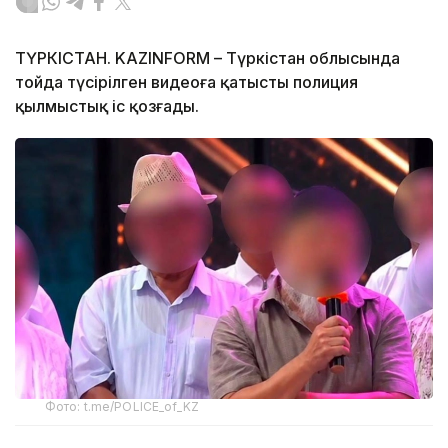
ТҮРКІСТАН. KAZINFORM – Түркістан облысында
тойда түсірілген видеоға қатысты полиция
қылмыстық іс қозғады.
Фото: t.me/POLICE_of_KZ