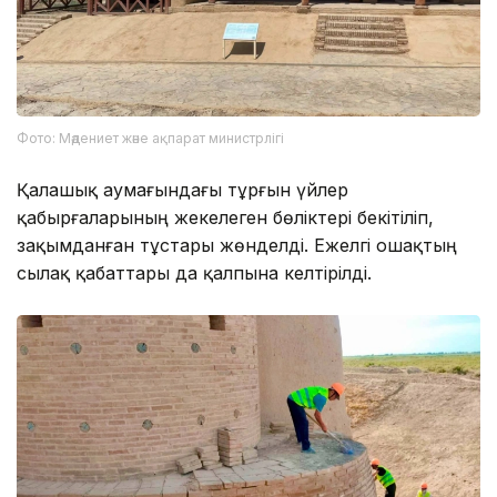
Фото: Мәдениет және ақпарат министрлігі
Қалашық аумағындағы тұрғын үйлер
қабырғаларының жекелеген бөліктері бекітіліп,
зақымданған тұстары жөнделді. Ежелгі ошақтың
сылақ қабаттары да қалпына келтірілді.