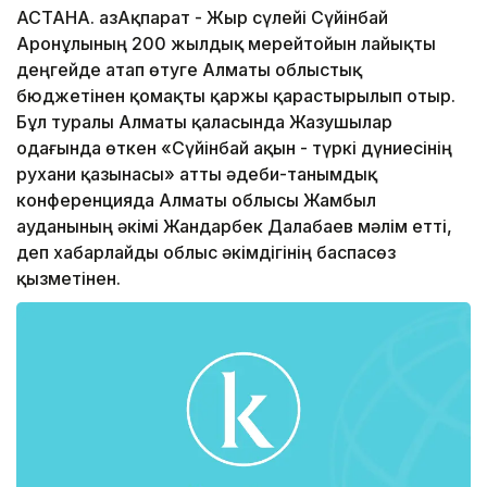
АСТАНА. ҚазАқпарат - Жыр сүлейі Сүйінбай
Аронұлының 200 жылдық мерейтойын лайықты
деңгейде атап өтуге Алматы облыстық
бюджетінен қомақты қаржы қарастырылып отыр.
Бұл туралы Алматы қаласында Жазушылар
одағында өткен «Сүйінбай ақын - түркі дүниесінің
рухани қазынасы» атты әдеби-танымдық
конференцияда Алматы облысы Жамбыл
ауданының әкімі Жандарбек Далабаев мәлім етті,
деп хабарлайды облыс әкімдігінің баспасөз
қызметінен.