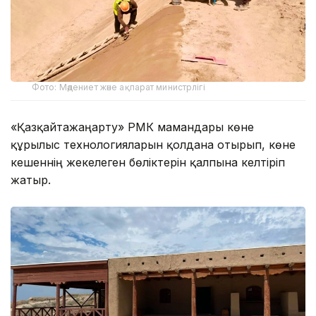
Фото: Мәдениет және ақпарат министрлігі
«Қазқайтажаңарту» РМК мамандары көне
құрылыс технологияларын қолдана отырып, көне
кешеннің жекелеген бөліктерін қалпына келтіріп
жатыр.