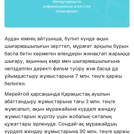
Аудан әкімінің айтуынша, бүгінгі күнде ақын
шығармашылығын зерттеп, мұрағат арқылы бұрын
баспа бетін көрмеген өлеңдерін жинақтап жарыққа
шығару, ақынның өмірі мен шығармашылығына
негізделген деректі фильм түсіру және басқа да
ұйымдастыру жұмыстарына 7 млн. теңге қаржы
бөлінген.
Мерейтой қарсаңында Қарақыстақ ауылын
абаттандыру жұмыстарына тағы 3 млн. теңге
жұмсалып, ақын мұражайына күрделі жөндеу
жұмыстарын жүргізу үшін жобалық-сеталық
құжаттары әзірленуде. Сондай-ақ мұражайдың
күрделі жөндеу жұмыстарына 90 млн. теңге қаржы