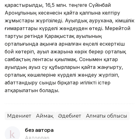
қарастырылды, 16,5 млн. теңгеге Сүйінбай
Аронұлының кесенесін қайта қалпына келтіру
жұмыстары жүргізіледі. Ауылдық аурухана, әкімшілік
ғимараттары күрделі жөндеуден өтеді. Мерейтой
тартуы ретінде Қарақыстақ ауылының
орталығында ақынға арналған еңселі ескерткіш
бой көтеріп, ауыл ажарына көрік берер орталық
саябақтың лентасы қиылмақ. Сонымен қатар
ауылдың ауыз су құбырларын қайта жаңғырту,
орталық көшелеріне күрделі жөндеу жүргізіп,
абаттандыру сынды бірқатар игілікті істер
атқарылатын болады.
Мәдениет
Аймақ
Әдебиет
Алматы облысы
без автора
Авторлар