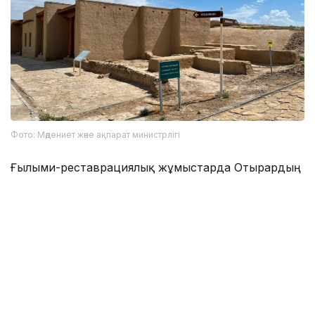
Фото: Мәдениет және ақпарат министрлігі
Ғылыми-реставрациялық жұмыстарда Отырардың
тарихи ерекшеліктері ескеріліп, археологиялық
ескерткіштің түпнұсқа келбетін сақтауға басымдық
беріліп отыр.
Отырар қалашығынан XIII-XVIII ғасырларға тиесілі
құнды жәдігерлер табылғанын
жазған едік.
Мәдениет
Бір ғимарат тарихы
Түркістан облысы