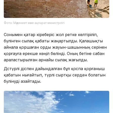
Фото: Мәдениет және ақпарат министрлігі
Сонымен қатар кіреберіс жол ретке келтіріліп,
бүлінген сылақ қабаты жаңартылды. Қалашықты
айнала қоршаған орды жауын-шашынның әсерінен
қорғауға ерекше көңіл бөлінді. Оның бетіне сабан
араластырылған арнайы сылақ жағылды.
Дәстүрлі әдіспен дайындалған бұл қоспа қорғаныш
қабатын нығайтып, түрлі сыртқы әсерден болатын
бүлінуді азайтады.