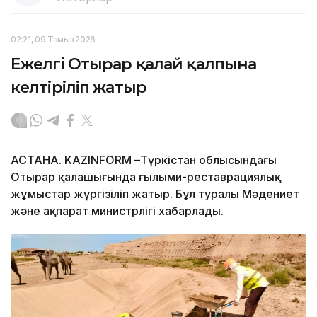
02:21, 09 Тамыз 2026
Ежелгі Отырар қалай қалпына
келтіріліп жатыр
АСТАНА. KAZINFORM –Түркістан облысындағы
Отырар қалашығында ғылыми-реставрациялық
жұмыстар жүргізіліп жатыр. Бұл туралы Мәдениет
және ақпарат министрлігі хабарлады.