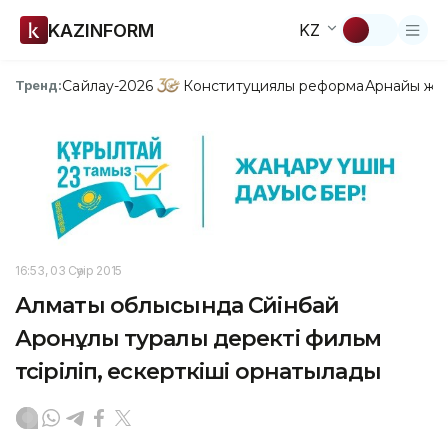
KAZINFORM
KZ
Сайлау-2026
Конституциялық реформа
Арнайы жо
Тренд:
16:53, 03 Сәуір 2015
Алматы облысында Сүйінбай
Аронұлы туралы деректі фильм
түсіріліп, ескерткіші орнатылады