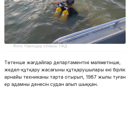
Фото: Павлодар облысы ТЖД
Төтенше жағдайлар департаментінің мәліметінше,
жедел-құтқару жасағының құтқарушылары екі бірлік
арнайы техниканы тарта отырып, 1987 жылы туған
ер адамның денесін судан алып шыққан.