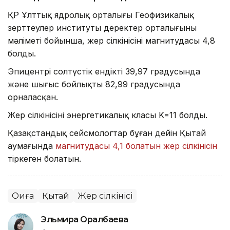
ҚР Ұлттық ядролық орталығы Геофизикалық
зерттеулер институты деректер орталығының
мәліметі бойынша, жер сілкінісінің магнитудасы 4,8
болды.
Эпицентрі солтүстік ендіктің 39,97 градусында
және шығыс бойлықтың 82,99 градусында
орналасқан.
Жер сілкінісінің энергетикалық класы K=11 болды.
Қазақстандық сейсмологтар бұған дейін Қытай
аумағында
магнитудасы 4,1 болатын жер сілкінісін
тіркеген болатын.
Оқиға
Қытай
Жер сілкінісі
Эльмира Оралбаева