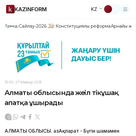
KAZINFORM
KZ
Сайлау-2026
Конституциялық реформа
Арнайы жо
Тренд:
15:00, 27 Мамыр 2015
Алматы облысында жеңіл тікұшақ
апатқа ұшырады
АЛМАТЫ ОБЛЫСЫ. ҚазАқпарат - Бүгін шамамен