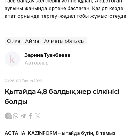
тасымалдау желілерінің үстіне құлап, Ақшатоған
аулының жанында өртене бастаған. Қазіргі кезде
апат орнында тергеу-жедел тобы жұмыс істеуде.
Оқиға
Аймақ
Алматы облысы
Зарина Туғанбаева
Авторлар
20:26, 08 Тамыз 2026
Қытайда 4,8 балдық жер сілкінісі
болды
АСТАНА. KAZINFORM – Қытайда бүгін, 8 тамыз