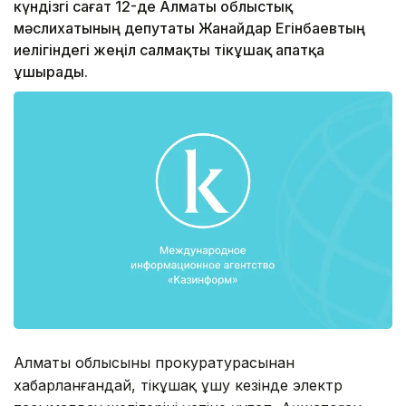
күндізгі сағат 12-де Алматы облыстық
мәслихатының депутаты Жанайдар Егінбаевтың
иелігіндегі жеңіл салмақты тікұшақ апатқа
ұшырады.
Алматы облысының прокуратурасынан
хабарланғандай, тікұшақ ұшу кезінде электр