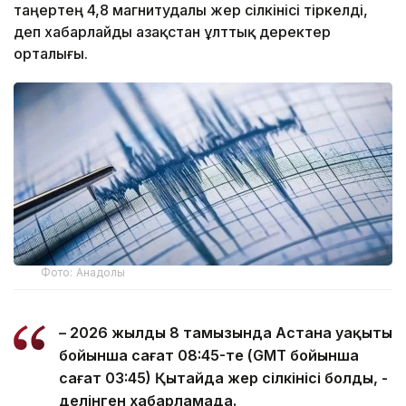
таңертең 4,8 магнитудалы жер сілкінісі тіркелді,
деп хабарлайды Қазақстан ұлттық деректер
орталығы.
Фото: Анадолы
– 2026 жылдың 8 тамызында Астана уақыты
бойынша сағат 08:45-те (GMT бойынша
сағат 03:45) Қытайда жер сілкінісі болды, -
делінген хабарламада.