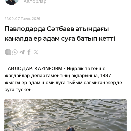
Авторлар
22:00, 07 Тамыз 2026
Павлодарда Сәтбаев атындағы
каналда ер адам суға батып кетті
ПАВЛОДАР. KAZINFORM - Өңірлік төтенше
жағдайлар департаментінің ақпарынша, 1987
жылғы ер адам шомылуға тыйым салынған жерде
суға түскен.