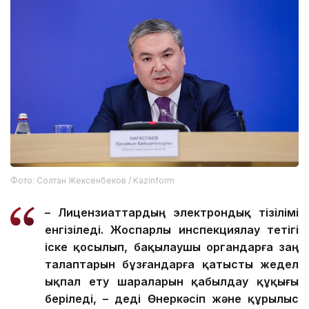
Фото: Солтан Жексенбеков / Kazinform
– Лицензиаттардың электрондық тізілімі
енгізіледі. Жоспарлы инспекциялау тетігі
іске қосылып, бақылаушы органдарға заң
талаптарын бұзғандарға қатысты жедел
ықпал ету шараларын қабылдау құқығы
беріледі, – деді Өнеркәсіп және құрылыс