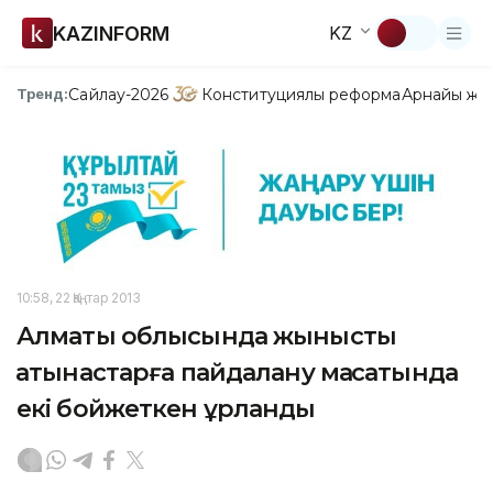
KAZINFORM
KZ
Сайлау-2026
Конституциялық реформа
Арнайы жо
Тренд:
10:58, 22 Қаңтар 2013
Алматы облысында жыныстық
қатынастарға пайдалану мақсатында
екі бойжеткен ұрланды