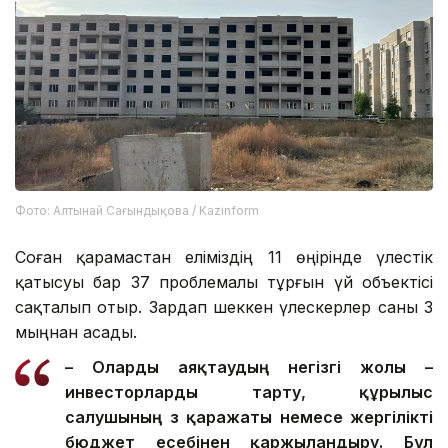
Фото: Алтынай Сағындықова / Kazinform
Соған қарамастан еліміздің 11 өңірінде үлестік
қатысуы бар 37 проблемалы тұрғын үй объектісі
сақталып отыр. Зардап шеккен үлескерлер саны 3
мыңнан асады.
– О
ларды
аяқтаудың негізгі жолы –
инвесторларды тарту, құрылыс
салушының өз қаражаты немесе жергілікті
бюджет есебінен қаржыландыру. Бұл