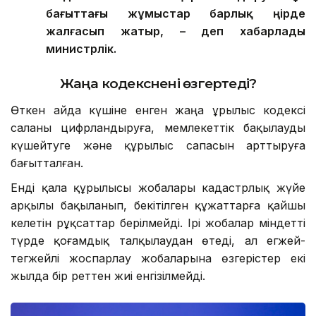
бағыттағы жұмыстар барлық өңірде
жалғасып жатыр, – деп хабарлады
министрлік.
Жаңа кодекс
нені өзгертеді?
Өткен айда күшіне енген жаңа Құрылыс кодексі
саланы цифрландыруға, мемлекеттік бақылауды
күшейтуге және құрылыс сапасын арттыруға
бағытталған.
Енді қала құрылысы жобалары кадастрлық жүйе
арқылы бақыланып, бекітілген құжаттарға қайшы
келетін рұқсаттар берілмейді. Ірі жобалар міндетті
түрде қоғамдық талқылаудан өтеді, ал егжей-
тегжейлі жоспарлау жобаларына өзгерістер екі
жылда бір реттен жиі енгізілмейді.