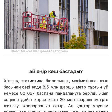
Фото: Мақсат Шағырбаев/ Kazinform
Қай өңір көш бастады?
Ұлттық статистика бюросының мәліметінше, жыл
басынан бері елде 8,5 млн шаршы метр тұрғын үй
немесе 80 667 баспана пайдалануға берілді. Жыл
соңына дейін көрсеткішті 20 млн шаршы метрге
жеткізу жоспарланып отыр. Ал қаңтар–маусым
айларында құрылыс жұмыстарының нақты көлем