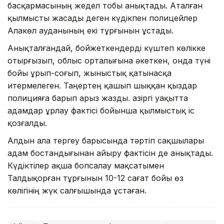
басқармасының жедел тобы анықтады. Аталған
қылмысты жасады деген күдікпен полицейлер
Алакөл ауданының екі тұрғынын ұстады.
Анықталғандай, бойжеткендерді күштеп көлікке
отырғызып, облыс орталығына әкеткен, онда түні
бойы ұрып-соғып, жыныстық қатынасқа
итермелеген. Таңертең қашып шыққан қыздар
полицияға барып арыз жазды. Қазіргі уақытта
адамдар ұрлау фактісі бойынша қылмыстық іс
қозғалды.
Алдын ала тергеу барысында тәртіп сақшылары
адам бостандығынан айыру фактісін де анықтады.
Күдіктілер ақша бопсалау мақсатымен
Талдықорған тұрғынын 10-12 сағат бойы өз
көлігінің жүк салғышында ұстаған.