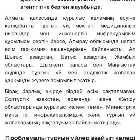
агенттігіне берген жауабында.
Алматы қаласында құрылыс көлемінің өсуіне
көпқабатты тұрғын үй, мектеп, медициналық
нысандар мен инженерлік инфрақұрылым
құрылысы серпін берсе, Атырау облысында негізгі
өсім газ-химия кешендерімен байланысты. Ал
Шығыс Қазақстан, Батыс Қазақстан, Жамбыл
облыстары, Шымкент қаласы мен Маңғыстау
өңірінде тұрғын үй мен өндірістік жобалар
қарқынды жүзеге асырылып жатыр.
Бірақ барлық өңірде бірдей өсім сақталмаған.
Солтүстік Қазақстан, Қарағанды және Жетісу
облыстарында құрылыс көлемі төмен. Министрлік
мұны ірі инфрақұрылымдық және тұрғын үй
жобаларының аяқталуымен байланыстырады.
Проблемалы тұрғын үйлер азайып келеді