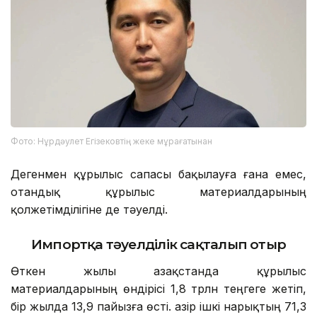
Фото: Нұрдәулет Егізековтің жеке мұрағатынан
Дегенмен құрылыс сапасы бақылауға ғана емес,
отандық құрылыс материалдарының
қолжетімділігіне де тәуелді.
Импортқа тәуелділік сақталып отыр
Өткен жылы Қазақстанда құрылыс
материалдарының өндірісі 1,8 трлн теңгеге жетіп,
бір жылда 13,9 пайызға өсті. Қазір ішкі нарықтың 71,3