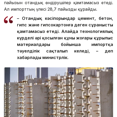
пайызын отандық өндірушілер қамтамасыз етеді.
Ал импорттың үлесі 28,7 пайызды құрайды.
– Отандық кәсіпорындар цемент, бетон,
гипс және гипсокартонға деген сұранысты
қамтамасыз етеді. Алайда технологиялық
күрделі әрі қосылған құны жоғары құрылыс
материалдары бойынша импортқа
тәуелділік сақталып келеді, – деп
хабарлады министрлік.