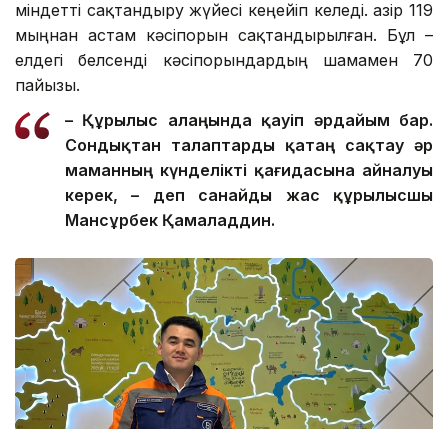
міндетті сақтандыру жүйесі кеңейіп келеді. Қазір 119
мыңнан астам кәсіпорын сақтандырылған. Бұл –
елдегі белсенді кәсіпорындардың шамамен 70
пайызы.
– Құрылыс алаңында қауіп әрдайым бар.
Сондықтан талаптар
ды
қатаң сақтау әр
маманның күнделікті қағидасына айналуы
керек, – де
п санайды
жас құрылысшы
Мансұрбек Қамалад
д
ин.