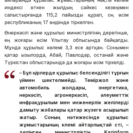
индексі өткен жылдың сәйкес кезеңімен
салыстырғанда 115,2 пайызды құрап, оң өсім
республиканың 17 өңірінде тіркелген.
Өнеркәсіп және құрылыс министрлігінің дерегінше,
ең жоғары өсім Ұлытау облысында байқалды.
Мұнда құрылыс көлемі 3,3 есе артқан. Сонымен
қатар Қызылорда, Абай, Павлодар, Қостанай және
Түркістан облыстарында да жоғары өсім тіркелді.
– Бұл өңірлерде құрылыс белсенділігі тұрғын
үймен шектелмейді. Теміржол және
автомобиль жолдары, энергетика,
өнеркәсіп, агроөнеркәсіп, әлеуметтік
инфрақұрылым мен инженерлік желілерді
дамыту жобалары қатар жүзеге асырылып
жатыр. Соның нәтижесінде құрылыс
жұмыстарының көлемі айтарлықтай өсті, –
делінген министрліктің Kazinform