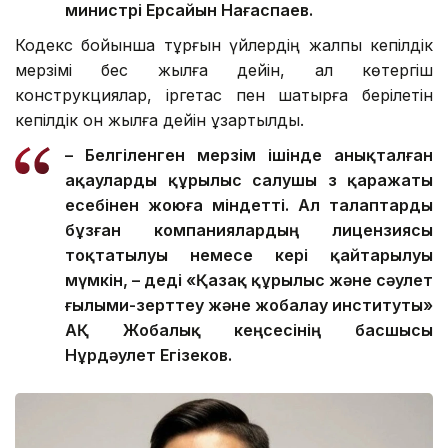
министрі Ерсайын Нағаспаев.
Кодекс бойынша тұрғын үйлердің жалпы кепілдік
мерзімі бес жылға дейін, ал көтергіш
конструкциялар, іргетас пен шатырға берілетін
кепілдік он жылға дейін ұзартылды.
– Белгіленген мерзім ішінде анықталған
ақауларды құрылыс салушы өз қаражаты
есебінен жоюға міндетті. Ал талаптарды
бұзған компаниялардың лицензиясы
тоқтатылуы немесе кері қайтарылуы
мүмкін, – деді «Қазақ құрылыс және сәулет
ғылыми-зерттеу және жобалау институты»
АҚ Жобалық кеңсесінің басшысы
Нұрдәулет Егізеков.