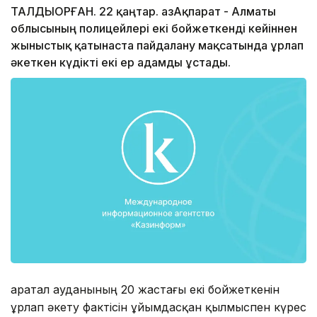
ТАЛДЫҚОРҒАН. 22 қаңтар. ҚазАқпарат - Алматы
облысының полицейлері екі бойжеткенді кейіннен
жыныстық қатынаста пайдалану мақсатында ұрлап
әкеткен күдікті екі ер адамды ұстады.
Қаратал ауданының 20 жастағы екі бойжеткенін
ұрлап әкету фактісін ұйымдасқан қылмыспен күрес