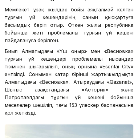
Мемлекет ұзақ жылдар бойы аяқталмай келген
тұрғын үй кешендерінің санын қысқартуға
басымдық беріп отыр. Өткен жылы республика
бойынша жеті проблемалы тұрғын үй кешені
пайдалануға берілген.
Биыл Алматыдағы «Үш Қоңыр» мен «Весновка»
тұрғын үй кешендері проблемалы нысандар
тізімінен шығарылып, оның орнына «Esentai City»
енгізілді. Сонымен қатар бірінші жартыжылдықта
Алматыдағы «Весновка», Атыраудағы «Qazanat»,
Шығыс Қазақстандағы «Астория» және
Петропавлдағы тұрғын үй кешені бойынша
мәселелер шешіліп, тағы 153 үлескер баспанасына
қол жеткізді.