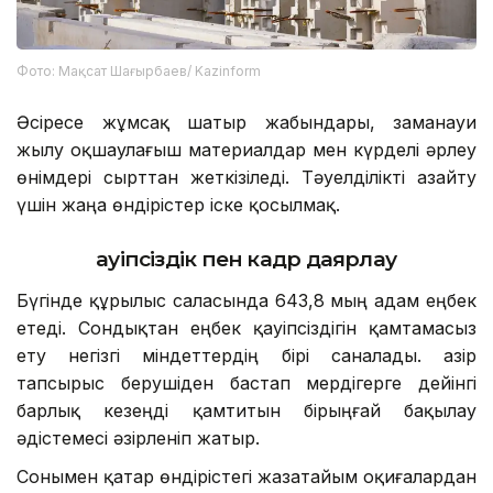
Фото: Мақсат Шағырбаев/ Kazinform
Әсіресе жұмсақ шатыр жабындары, заманауи
жылу оқшаулағыш материалдар мен күрделі әрлеу
өнімдері сырттан жеткізіледі. Тәуелділікті азайту
үшін жаңа өндірістер іске қосылмақ.
Қауіпсіздік пен кадр даярлау
Бүгінде құрылыс саласында 643,8 мың адам еңбек
етеді. Сондықтан еңбек қауіпсіздігін қамтамасыз
ету негізгі міндеттердің бірі саналады. Қазір
тапсырыс берушіден бастап мердігерге дейінгі
барлық кезеңді қамтитын бірыңғай бақылау
әдістемесі әзірленіп жатыр.
Сонымен қатар өндірістегі жазатайым оқиғалардан