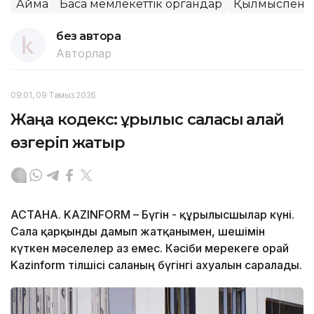
Аймақ
Басқа мемлекеттік органдар
Қылмыспен к
без автора
Авторлар
09:01, 09 Тамыз 2026
Жаңа кодекс: құрылыс саласы қалай
өзгеріп жатыр
АСТАНА. KAZINFORM – Бүгін - құрылысшылар күні.
Сала қарқынды дамып жатқанымен, шешімін
күткен мәселелер аз емес. Кәсіби мерекеге орай
Kazinform тілшісі саланың бүгінгі ахуалын саралады.