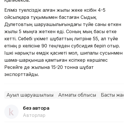
Еліміз тәуелсіздік алған жылы жеке кәсібін 4-5
ойсылқара тұқымымен бастаған Сыдық
Дәулетовтың шаруашылығындағы түйе саны өткен
жылы 5 мыңға жеткен еді. Соның мың басы етке
кетті. Себебі үкімет шұбаттың литріне 55, ал түйе
етінің әр келісіне 90 теңгеден субсидия беріп отыр.
Ішкі нарықты емдік қасиеті мол, шипалы сусынмен
шама-шарқынша қамтыған кәсіпкер көршілес
Ресейге де жылына 15-20 тонна шұбат
экспорттайды.
Ауыл шаруашылығы
Алматы облысы
Басты жаң
без автора
Авторлар