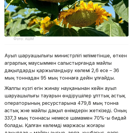
Фото: АШМ
Ауыл шаруашылығы министрлігі мәліметінше, өткен
аграрлық маусыммен салыстырғанда майлы
дақылдарды қаржыландыру көлемі 2,6 есе – 36
мың тоннадан 95 мың тоннаға дейін ұлғайды.
Жалпы күзгі егін жинау науқанынан кейін ауыл
шаруашылығы тауарын өндірушілер ұлттық астық
операторының ресурстарына 479,8 мың тонна
астық және майлы дақыл өнімдерін жеткізеді. Оның
337,3 мың тоннасы немесе шамамен 70%-ы бидай
болады. Қалған көлемді маржасы жоғары
дақылдар – майлы зығыр, арпа, күнбағыс, рапс