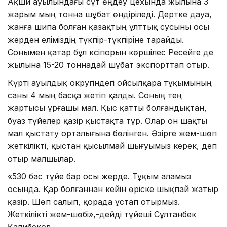
Ақши ауылындағы сүт өңдеу цехында жылына 3
жарым мың тонна шұбат өндіріледі. Дертке дауа,
жанға шипа болған қазақтың ұлттық сусыны осы
жерден еліміздің түкпір-түкпіріне тарайды.
Сонымен қатар бұл кәсіпорын көршілес Ресейге де
жылына 15-20 тоннадай шұбат экспорттап отыр.
Күрті ауылдық округіндегі ойсылқара тұқымының
саны 4 мың басқа жетіп қалды. Соның тең
жартысы ұрғашы мал. Қыс қатты болғандықтан,
буаз түйелер қазір қыстақта тұр. Олар он шақты
мал қыстату орталығына бөлінген. Әзірге жем-шөп
жеткілікті, қыстан қысылмай шығуымыз керек, деп
отыр малшылар.
«530 бас түйе бар осы жерде. Тұқым аламыз
осында. Қар болғаннан кейін өріске шықпай жатыр
қазір. Шөп салып, қорада ұстап отырмыз.
Жеткілікті жем-шөбі»,-дейді түйеші Сұлтанбек
Қалибеков.