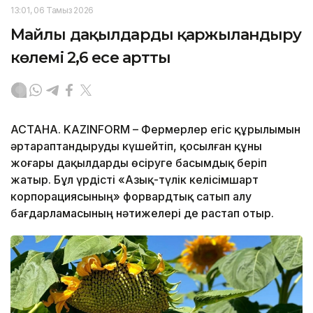
13:01, 06 Тамыз 2026
Майлы дақылдарды қаржыландыру
көлемі 2,6 есе артты
АСТАНА. KAZINFORM – Фермерлер егіс құрылымын
әртараптандыруды күшейтіп, қосылған құны
жоғары дақылдарды өсіруге басымдық беріп
жатыр. Бұл үрдісті «Азық-түлік келісімшарт
корпорациясының» форвардтық сатып алу
бағдарламасының нәтижелері де растап отыр.