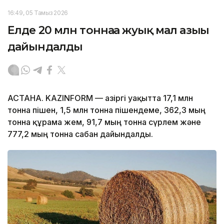
16:49, 05 Тамыз 2026
Елде 20 млн тоннаға жуық мал азығы
дайындалды
АСТАНА. KAZINFORM — Қазіргі уақытта 17,1 млн
тонна пішен, 1,5 млн тонна пішендеме, 362,3 мың
тонна құрама жем, 91,7 мың тонна сүрлем және
777,2 мың тонна сабан дайындалды.