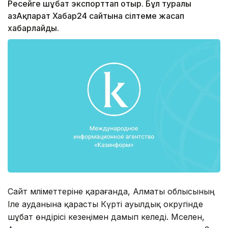
Ресейге шұбат экспорттап отыр. Бұл туралы
ҚазАқпарат Хабар24 сайтына сілтеме жасап
хабарлайды.
Сайт мәліметтеріне қарағанда, Алматы облысының
Іле ауданына қарасты Күрті ауылдық округінде
шұбат өндірісі кезеңімен дамып келеді. Мәселен,