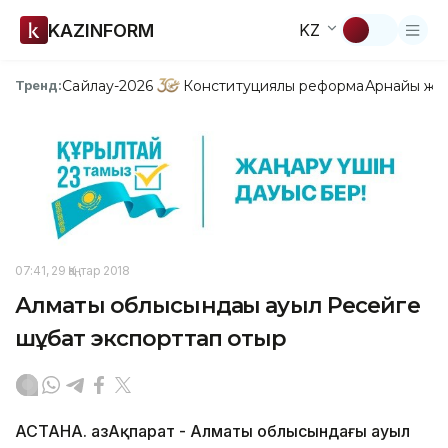
KAZINFORM
KZ
Сайлау-2026
Конституциялық реформа
Арнайы жо
Тренд:
07:41, 29 Қаңтар 2018
Алматы облысындағы ауыл Ресейге
шұбат экспорттап отыр
АСТАНА. ҚазАқпарат - Алматы облысындағы ауыл