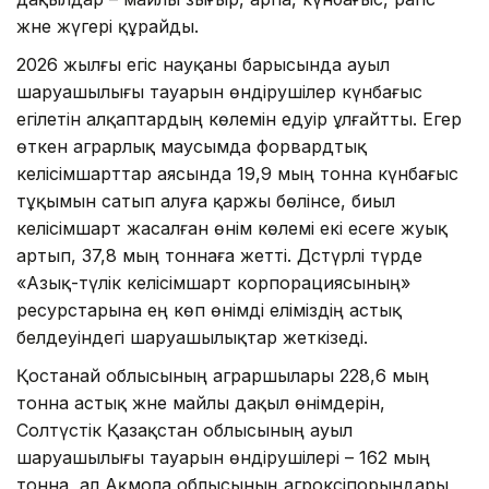
және жүгері құрайды.
2026 жылғы егіс науқаны барысында ауыл
шаруашылығы тауарын өндірушілер күнбағыс
егілетін алқаптардың көлемін едәуір ұлғайтты. Егер
өткен аграрлық маусымда форвардтық
келісімшарттар аясында 19,9 мың тонна күнбағыс
тұқымын сатып алуға қаржы бөлінсе, биыл
келісімшарт жасалған өнім көлемі екі есеге жуық
артып, 37,8 мың тоннаға жетті. Дәстүрлі түрде
«Азық-түлік келісімшарт корпорациясының»
ресурстарына ең көп өнімді еліміздің астық
белдеуіндегі шаруашылықтар жеткізеді.
Қостанай облысының аграршылары 228,6 мың
тонна астық және майлы дақыл өнімдерін,
Солтүстік Қазақстан облысының ауыл
шаруашылығы тауарын өндірушілері – 162 мың
тонна, ал Ақмола облысының агрокәсіпорындары