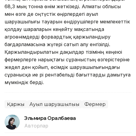
68,3 мың тонна өнім жеткізеді. Алматы облысы
мен өзге де оңтүстік өңірлердегі ауыл
шаруашылығы тауарын өндірушілерге мемлекеттік
қолдау шараларын кеңейту мақсатында
агроөнімдерді форвардтық қаржыландыру
бағдарламасына жүгері сатып алу енгізілді.
Қаржыландырылатын дақылдар тізімінің кеңеюі
фермерлерге нарықтағы сұраныстың өзгерістеріне
жедел ден қойып, өсімдік шаруашылығындағы
сұранысқа ие әрі рентабельді бағыттарды дамытуға
мүмкіндік берді.
Қаржы
Ауыл шаруашылығы
Фермер
Эльмира Оралбаева
Авторлар