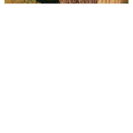
Фото: АШМ
Өңірлерде мал азығын дайындау науқаны
жалғасып жатыр. Облыс әкімдіктері ұсынған жедел
деректерге сәйкес, ауыл шаруашылығы тауарын
өндірушілері 19,8 млн тонна мал азығын
дайындады. Бұл алдағы қысқы малды қорада
ұстау кезеңіне қажетті жоспарлы пішен көлемінің
шамамен 77%.
Қазіргі уақытта 17,1 млн тонна пішен, 1,5 млн тонна
пішендеме, 362,3 мың тонна құрама жем, 91,7 мың
тонна сүрлем және 777,2 мың тонна сабан
дайындалды.
Қысқы малды қорада ұстау кезеңіне қажетті