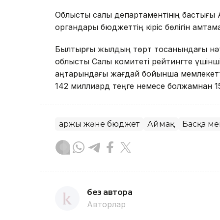
Облыстық салық департаментінің бастығ
органдары бюджеттің кіріс бөлігін қамтам
Былтырғы жылдың төрт тоқсанындағы нә
облыстық Салық комитеті рейтингте үшінші
қаңтарындағы жағдай бойынша мемлекет
142 миллиард теңге немесе болжамнан 15
Қаржы және бюджет
Аймақ
Басқа ме
без автора
Авторлар