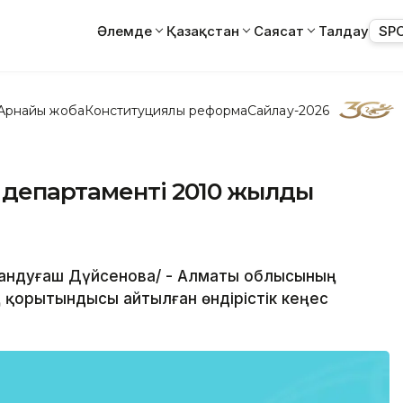
Әлемде
Қазақстан
Саясат
Талдау
SP
Арнайы жоба
Конституциялық реформа
Сайлау-2026
 департаменті 2010 жылды
/Сандуғаш Дүйсенова/ - Алматы облысының
қорытындысы айтылған өндірістік кеңес