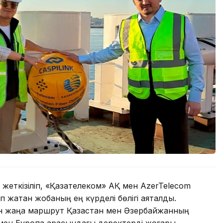
 жеткізіліп, «Қазақтелеком» АҚ мен AzerTelecom
 жатқан жобаның ең күрделі бөлігі аяқталды.
н жаңа маршрут Қазақстан мен Әзербайжанның
я мен Еуропа арасындағы деректерді жоғары