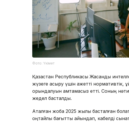
Фото: Үкімет
Қазақстан Республикасы Жасанды интелл
жүзеге асыру үшін қажетті нормативтік,
орындалуын қамтамасыз етті. Соның нәтиж
жедел басталды.
Аталған жоба 2025 жылы басталған болат
оңтайлы бағытты айқындап, кабелді сынақт