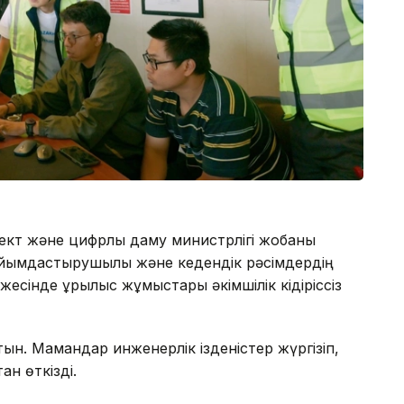
ект және цифрлық даму министрлігі жобаны
 ұйымдастырушылық және кедендік рәсімдердің
есінде құрылыс жұмыстары әкімшілік кідіріссіз
ын. Мамандар инженерлік ізденістер жүргізіп,
ан өткізді.