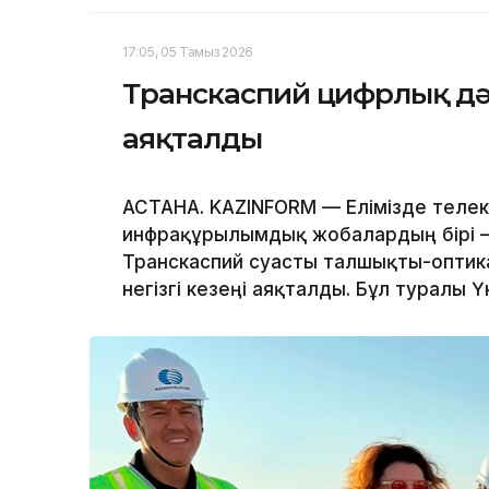
17:05, 05 Тамыз 2026
Транскаспий цифрлық дәліз
аяқталды
АСТАНА. KAZINFORM — Елімізде телек
инфрақұрылымдық жобалардың бірі – 
Транскаспий суасты талшықты-оптик
негізгі кезеңі аяқталды. Бұл туралы Ү