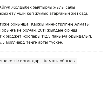
ы Айгүл Жолдыбек былтырғы жылы салық
асыз ету үшін көп жұмыс атқарғанын жеткізді.
тиже бойынша, Қаржы министрлігінің Алматы
 орынға ие болған. 2011 жылдың бірінші
тік бюджет жоспары 112,3 пайызға орындалып,
,5 миллиард теңге артық түскен.
млекеттік органдар
Алматы облысы