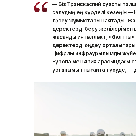
— Біз Транскаспий суасты талш
салудың ең күрделі кезеңін — К
төсеу жұмыстарын аяқтадық. Ж
деректерді беру желілерімен 
жасанды интеллект, «бұлтты»
деректерді өңдеу орталықтарын
Цифрлық инфрақұрылымды жүйел
Еуропа мен Азия арасындағы ст
ұстанымын нығайта түсуде, — 