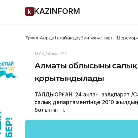
KAZINFORM
Ақорда
Тағайындау
Заң және тәртіп
Дерекқор
Тренд:
14:04, 24 Ақпан 2011
Алматы облысының салық
қорытындылады
ТАЛДЫҚОРҒАН. 24 ақпан. ҚазАқпарат 
салық департаментінде 2010 жылдың 
болып өтті.