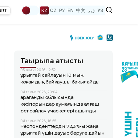
KZ
QZ
РУ
EN
中文
ق ز
ЎЗ
ORT
Тақырыпқа қатысты
05 тамыз 2026, 12:52
Құрылтай сайлауын 10 мың
қоғамдық байқаушы бақылайды
04 тамыз 2026, 20:04
Қарағанды облысында
кәсіпорындар аумағында алғаш
рет сайлау учаскелері ашылды
04 тамыз 2026, 16:55
Респонденттердің 72,3%-ы жаңа
Құрылтай үшін дауыс беруге дайын