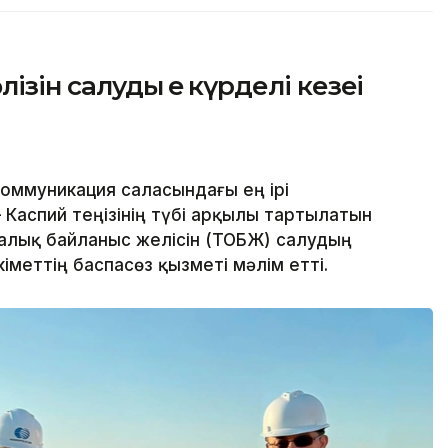
ін салудың ең күрделі кезеңі
оммуникация саласындағы ең ірі
Каспий теңізінің түбі арқылы тартылатын
алық байланыс желісін (ТОБЖ) салудың
кіметтің баспасөз қызметі мәлім етті.