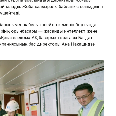
айналады. Жоба халықаралық байланыс сенімділігін
күшейтеді.
 барысымен кабель төсейтін кеменің бортында
трінің орынбасары — жасанды интеллект және
Қазақтелеком» АҚ басқарма төрағасы Бағдат
компаниясының бас директоры Ана Накашидзе