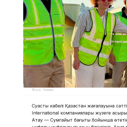
Фото: Үкімет
Суасты кабелі Қазақстан жағалауына сәтті
International компаниялары жүзеге асырып
Ақтау — Сумгайыт бағыты бойынша өтеті
цифрлық инфрақұрылымын біріктіріп, Ази