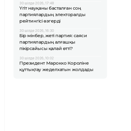
30 шілде 2026, 17:48
Үгіт науқаны басталған соң
партиялардың электоралды
рейтингісі өзгерді
30 шілде 2026, 16:30
Бір мінбер, жеті партия: саяси
партиялардың алғашқы
пікірсайысы қалай өтті?
30 шілде 2026, 10:02
Президент Марокко Короліне
құттықтау жеделхатын жолдады