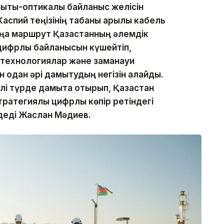
ықты-оптикалық байланыс желісін
аспий теңізінің табаны арқылы кабель
аңа маршрут Қазақстанның әлемдік
цифрлық байланысын күшейтіп,
 технологиялар және заманауи
 одан әрі дамытудың негізін қалайды.
і түрде дамыта отырып, Қазақстан
ратегиялық цифрлық көпір ретіндегі
деді Жаслан Мәдиев.