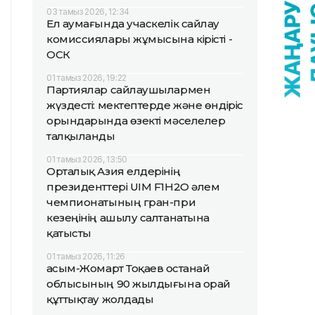
03 тамыз 2026, 12:34
Ел аумағында учаскелік сайлау
комиссиялары жұмысына кірісті -
ОСК
01 тамыз 2026, 19:22
Партиялар сайлаушылармен
жүздесті: мектептерде және өндіріс
орындарында өзекті мәселелер
талқыланды
01 тамыз 2026, 13:50
Орталық Азия елдерінің
президенттері UIM F1H2O әлем
чемпионатының гран-при
кезеңінің ашылу салтанатына
қатысты
01 тамыз 2026, 11:26
Қасым-Жомарт Тоқаев Қостанай
облысының 90 жылдығына орай
құттықтау жолдады