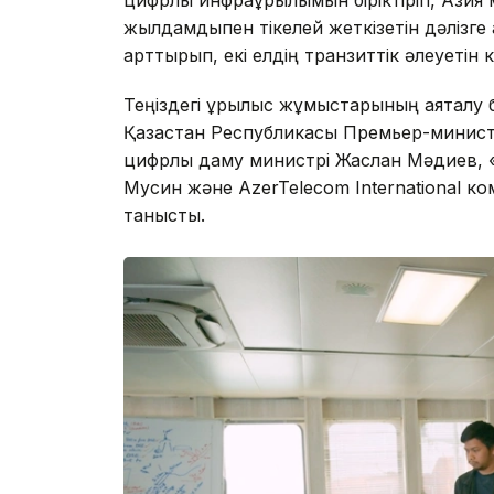
жылдамдықпен тікелей жеткізетін дәлізге 
арттырып, екі елдің транзиттік әлеуетін 
Теңіздегі құрылыс жұмыстарының аяқталу
Қазақстан Республикасы Премьер-минис
цифрлық даму министрі Жаслан Мәдиев, «
Мусин және AzerTelecom International 
танысты.