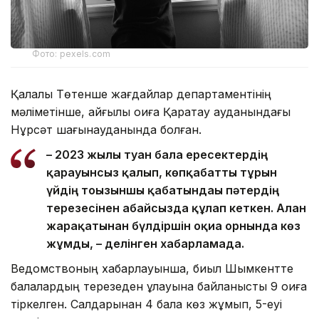
Фото: pexels.com
Қалалық Төтенше жағдайлар департаментінің
мәліметінше, қайғылы оқиға Қаратау ауданындағы
Нұрсәт шағынауданында болған.
– 2023 жылы туған бала ересектердің
қарауынсыз қалып, көпқабатты тұрғын
үйдің тоғызыншы қабатындағы пәтердің
терезесінен абайсызда құлап кеткен. Алған
жарақатынан бүлдіршін оқиға орнында көз
жұмды, – делінген хабарламада.
Ведомствоның хабарлауынша, биыл Шымкентте
балалардың терезеден құлауына байланысты 9 оқиға
тіркелген. Салдарынан 4 бала көз жұмып, 5-еуі