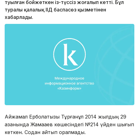
туылған бойжеткен із-түссіз жоғалып кетті. Бұл
туралы қалалық ІІД баспасөз қызметінен
хабарлады.
Айжамал Ерболатқызы Тұрғанқұл 2014 жылдың 29
қазанында Жамақаев көшесіндегі №214 үйден шығып
кеткен. Содан қайтып оралмады.