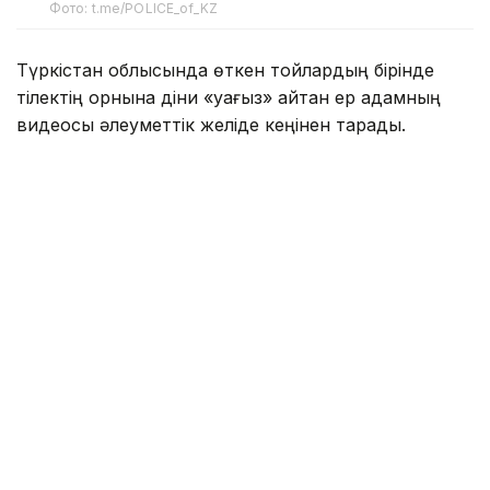
Фото: t.me/POLICE_of_KZ
Түркістан облысында өткен тойлардың бірінде
тілектің орнына діни «уағыз» айтқан ер адамның
видеосы әлеуметтік желіде кеңінен тарады.
Бейнежазбада ол тойларда арақтың қойылмай
жүргенін құптайтынын айтып, ендігі кезекте
музыкадан бас тарту керектігін жеткізген. Сондай-
ақ ерлер мен әйелдердің бірге отыруын шариғатқа
қайшы деп бағалап, мұсылмандардың діни
талаптарды қатаң ұстануы қажет екенін
айтқан.
Ішкі істер министрлігі бұл видеоға қатысты ресми
мәлімдеме жасады.
– Әлеуметтік желілерге жүргізілген
мониторинг барысында Түркістан
облысының 66 жастағы тұрғынының діни
және әлеуметтік араздықты қоздыру