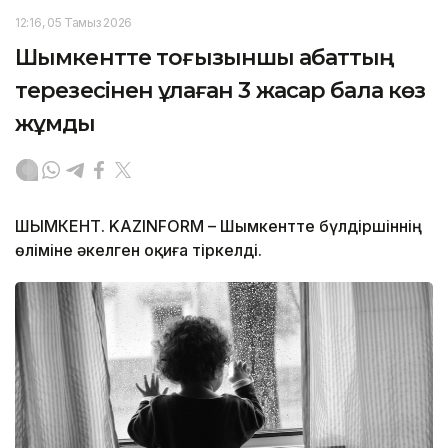
12:16, 05 Тамыз 2026
Шымкентте тоғызыншы қабаттың
терезесінен құлаған 3 жасар бала көз
жұмды
ШЫМКЕНТ. KAZINFORM – Шымкентте бүлдіршіннің
өліміне әкелген оқиға тіркелді.