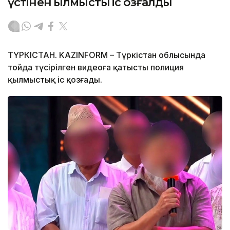
үстінен қылмыстық іс қозғалды
ТҮРКІСТАН. KAZINFORM – Түркістан облысында
тойда түсірілген видеоға қатысты полиция
қылмыстық іс қозғады.