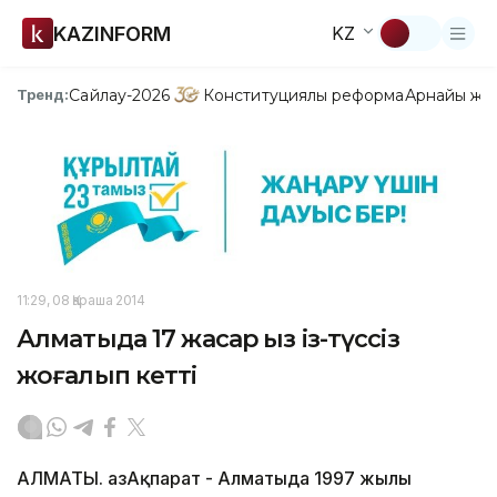
KAZINFORM
KZ
Сайлау-2026
Конституциялық реформа
Арнайы жо
Тренд:
11:29, 08 Қараша 2014
Алматыда 17 жасар қыз із-түссіз
жоғалып кетті
АЛМАТЫ. ҚазАқпарат - Алматыда 1997 жылы