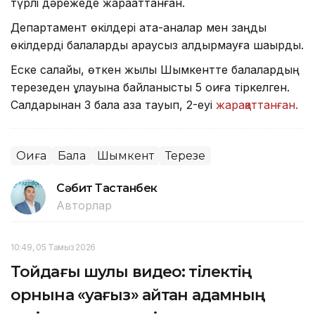
түрлі дәрежеде жарақаттанған.
Департамент өкілдері ата-аналар мен заңды
өкілдерді балаларды қараусыз қалдырмауға шақырды.
Еске салайық, өткен жылы Шымкентте балалардың
терезеден құлауына байланысты 5 оқиға тіркелген.
Салдарынан 3 бала қаза тауып, 2-еуі
жарақаттанған.
Оқиға
Бала
Шымкент
Терезе
Сәбит Тастанбек
Авторлар
10:49, 05 Тамыз 2026
Тойдағы шулы видео: тілектің
орнына «уағыз» айтқан адамның