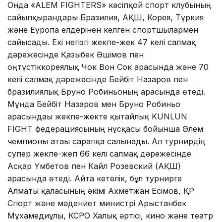
Онда «ALEM FIGHTERS» кәсіпқой спорт клубының
сайыпқырандары Бразилия, АҚШ, Корея, Түркия
және Еуропа елдерінен келген спортшылармен
сайысады. Екі негізгі жекпе-жек 47 келі салмақ
дәрежесінде Қазыбек Әшімов пен
оңтүстіккореялық Чок Вон Сок арасында және 70
келі салмақ дәрежесінде Бейбіт Назаров пен
бразилиялық Бруно Робиньоның арасында өтеді.
Мұнда Бейбіт Назаров мен Бруно Робиньо
арасындағы жекпе-жекте қытайлық KUNLUN
FIGHT федерациясының нұсқасы бойынша Әлем
чемпионы атағы сарапқа салынады. Ал турнирдің
супер жекпе-жегі 66 келі салмақ дәрежесінде
Асқар Үмбетов пен Кайл Розевский (АҚШ)
арасында өтеді. Айта кетелік, бұл турнирге
Алматы қаласының әкімі Ахметжан Есімов, ҚР
Спорт және мәдениет министрі Арыстанбек
Мұхамедиұлы, КСРО Халық әртісі, кино және театр