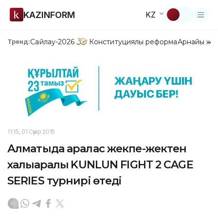
KAZINFORM
KZ
Сайлау-2026
Конституциялық реформа
Арнайы жо
Тренд:
11:15, 01 Сәуір 2015
Алматыда аралас жекпе-жектен
халықаралық KUNLUN FIGHT 2 CAGE
SERIES турнирі өтеді