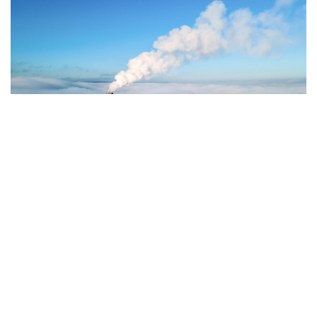
Фото: Magnific.com
5 тамызда қолайсыз метеорологиялық
жағдайлар Ақтөбе қалаласында күтіледі, –
делінген хабарламада.
Қолайсыз метеорологиялық жағдайлар –
атмосфералық ауаның беткі қабатында зиянды
(ластаушы) заттардың шоғырлануына ықпал ететін
қысқамерзімді метеофакторлардың (тымық ауа