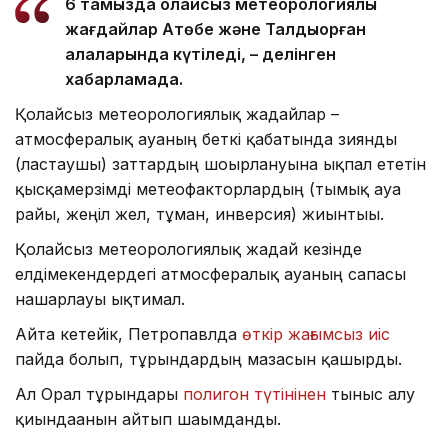
6 тамызда қолайсыз метеорологиялық
жағдайлар Ақтөбе және Талдықорған
қалаларында күтіледі, – делінген
хабарламада.
Қолайсыз метеорологиялық жағдайлар –
атмосфералық ауаның беткі қабатында зиянды
(ластаушы) заттардың шоғырлануына ықпал ететін
қысқамерзімді метеофакторлардың (тымық ауа
райы, жеңіл жел, тұман, инверсия) жиынтығы.
Қолайсыз метеорологиялық жағдай кезінде
елдімекендердегі атмосфералық ауаның сапасы
нашарлауы ықтимал.
Айта кетейік, Петропавлда
өткір жағымсыз иіс
пайда болып, тұрғындардың мазасын қашырды.
Ал Орал тұрғындары
полигон түтінінен
тыныс алу
қиындағанын айтып шағымданды.