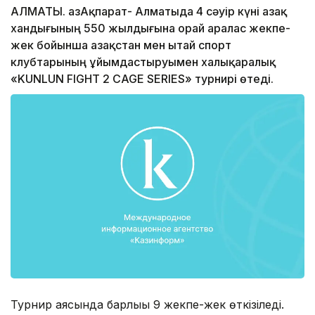
АЛМАТЫ. ҚазАқпарат- Алматыда 4 сәуір күні Қазақ
хандығының 550 жылдығына орай аралас жекпе-
жек бойынша Қазақстан мен Қытай спорт
клубтарының ұйымдастыруымен халықаралық
«KUNLUN FIGHT 2 CAGE SERIES» турнирі өтеді.
Турнир аясында барлығы 9 жекпе-жек өткізіледі.