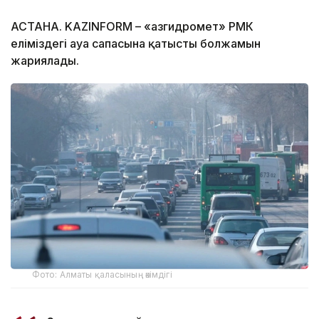
АСТАНА. KAZINFORM – «Қазгидромет» РМК
еліміздегі ауа сапасына қатысты болжамын
жариялады.
Фото: Алматы қаласының әкімдігі