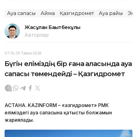
Ауа сапасы
Аймақ
Қазгидромет
Ауа райы
Эк
Жасұлан Бақытбекұлы
Авторлар
07:16, 05 Тамыз 2026
Бүгін еліміздің бір ғана қаласында ауа
сапасы төмендейді – Қазгидромет
АСТАНА. KAZINFORM – «Қазгидромет» РМК
еліміздегі ауа сапасына қатысты болжамын
жариялады.