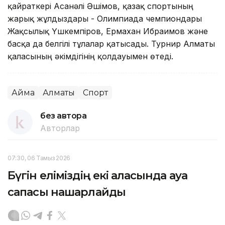
қайраткері Асанәлі Әшімов, қазақ спортының
жарық жұлдыздары - Олимпиада чемпиондары
Жақсылық Үшкемпіров, Ермахан Ибраимов және
басқа да белгілі тұлғалар қатысады. Турнир Алматы
қаласының әкімдігінің қолдауымен өтеді.
Аймақ
Алматы
Спорт
без автора
Авторлар
07:30, 06 Тамыз 2026
Бүгін еліміздің екі қаласында ауа
сапасы нашарлайды