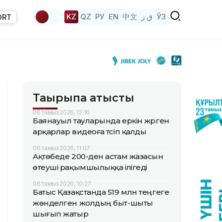
KZ
QZ
РУ
EN
中文
ق ز
ЎЗ
ORT
Тақырыпқа қатысты
06 тамыз 2026, 12:16
Баянауыл тауларында еркін жүрген
арқарлар видеоға түсіп қалды
06 тамыз 2026, 11:07
Ақтөбеде 200-ден астам жазасын
өтеуші рақымшылыққа ілігеді
06 тамыз 2026, 10:27
Батыс Қазақстанда 519 млн теңгеге
жөнделген жолдың быт-шыты
шығып жатыр