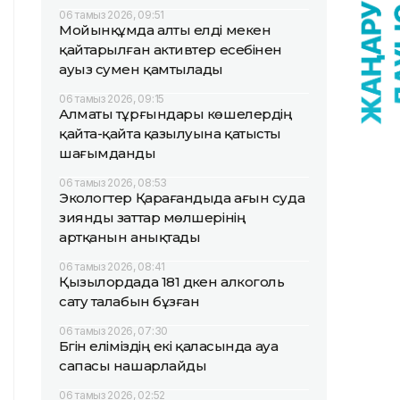
06 тамыз 2026, 09:51
Мойынқұмда алты елді мекен
қайтарылған активтер есебінен
ауыз сумен қамтылады
06 тамыз 2026, 09:15
Алматы тұрғындары көшелердің
қайта-қайта қазылуына қатысты
шағымданды
06 тамыз 2026, 08:53
Экологтер Қарағандыда ағын суда
зиянды заттар мөлшерінің
артқанын анықтады
06 тамыз 2026, 08:41
Қызылордада 181 дүкен алкоголь
сату талабын бұзған
06 тамыз 2026, 07:30
Бүгін еліміздің екі қаласында ауа
сапасы нашарлайды
06 тамыз 2026, 02:52