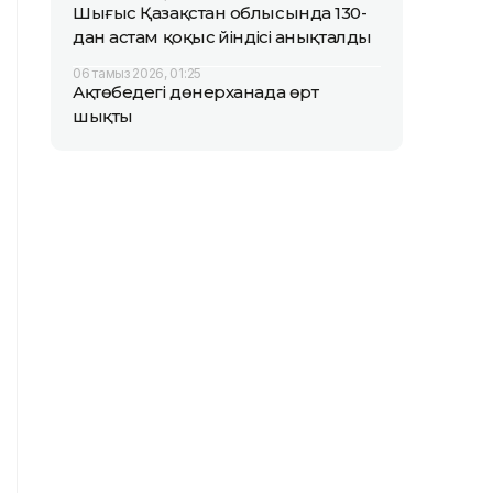
Шығыс Қазақстан облысында 130-
дан астам қоқыс үйіндісі анықталды
06 тамыз 2026, 01:25
Ақтөбедегі дөнерханада өрт
шықты