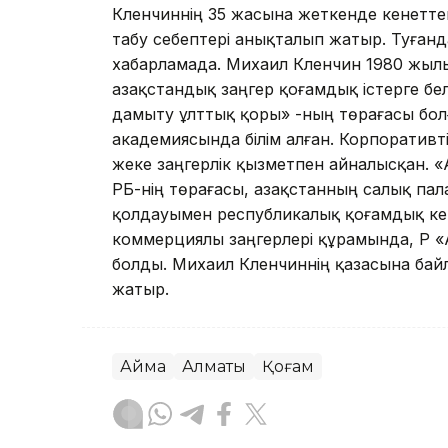
Кленчиннің 35 жасына жеткенде кенетте
табу себептері анықталып жатыр. Туған
хабарламада. Михаил Кленчин 1980 жылы
Қазақстандық заңгер қоғамдық істерге бе
дамыту ұлттық қоры» ҚҚ-ның төрағасы бол
академиясында білім алған. Корпоративті
жеке заңгерлік қызметпен айналысқан.
РҚБ-нің төрағасы, Қазақстанның салық п
қолдауымен республикалық қоғамдық кеңе
коммерциялы заңгерлері құрамында, ҚР 
болды. Михаил Кленчиннің қазасына бай
жатыр.
Аймақ
Алматы
Қоғам