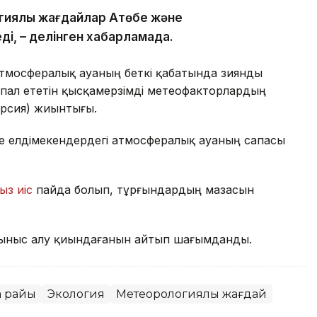
гиялық жағдайлар Ақтөбе және
ді, – делінген хабарламада.
атмосфералық ауаның беткі қабатында зиянды
пал ететін қысқамерзімді метеофакторлардың
ерсия) жиынтығы.
де елдімекендердегі атмосфералық ауаның сапасы
ыз иіс
пайда болып, тұрғындардың мазасын
ыныс алу қиындағанын айтып шағымданды.
а райы
Экология
Метеорологиялық жағдай