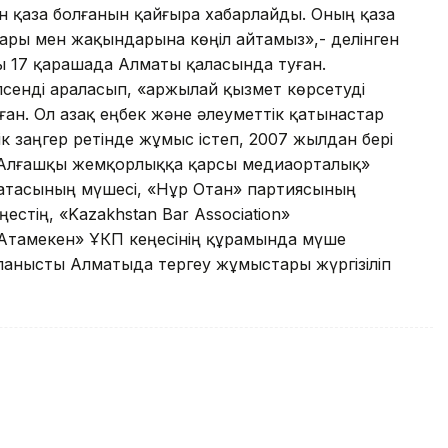
н қаза болғанын қайғыра хабарлайды. Оның қаза
дары мен жақындарына көңіл айтамыз»,- делінген
 17 қарашада Алматы қаласында туған.
лсенді араласып, «Қаржылай қызмет көрсетуді
ған. Ол Қазақ еңбек және әлеуметтік қатынастар
к заңгер ретінде жұмыс істеп, 2007 жылдан бері
 «Алғашқы жемқорлыққа қарсы медиаорталық»
алатасының мүшесі, «Нұр Отан» партиясының
стің, «Kazakhstan Bar Association»
«Атамекен» ҰКП кеңесінің құрамында мүше
ланысты Алматыда тергеу жұмыстары жүргізіліп