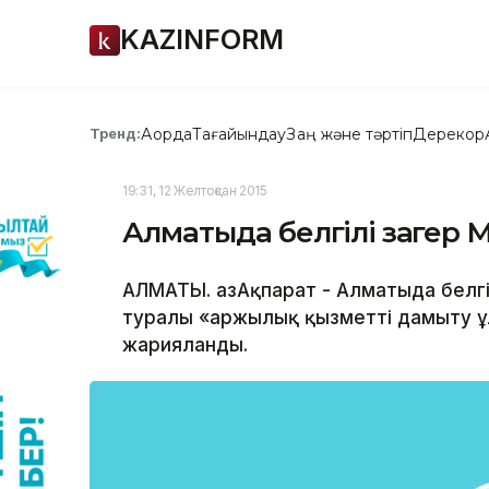
KAZINFORM
Ақорда
Тағайындау
Заң және тәртіп
Дерекқор
Тренд:
19:31, 12 Желтоқсан 2015
Алматыда белгілі заңгер
АЛМАТЫ. ҚазАқпарат - Алматыда белгі
туралы «Қаржылық қызметті дамыту 
жарияланды.