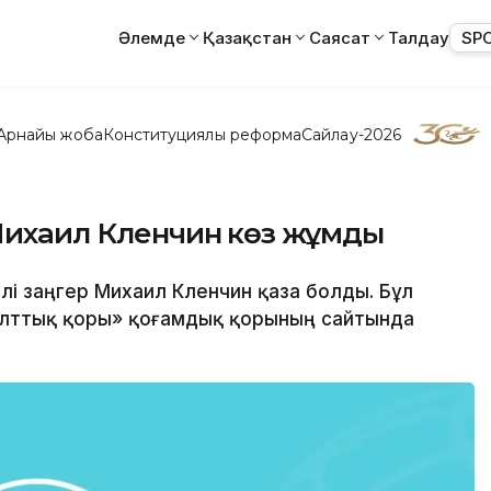
Әлемде
Қазақстан
Саясат
Талдау
SP
Арнайы жоба
Конституциялық реформа
Сайлау-2026
 Михаил Кленчин көз жұмды
лі заңгер Михаил Кленчин қаза болды. Бұл
ұлттық қоры» қоғамдық қорының сайтында