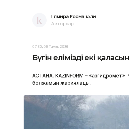
Гүлмира Ғосманәли
Авторлар
07:30, 06 Тамыз 2026
Бүгін еліміздің екі қала
АСТАНА. KAZINFORM – «Қазгидромет» Р
болжамын жариялады.