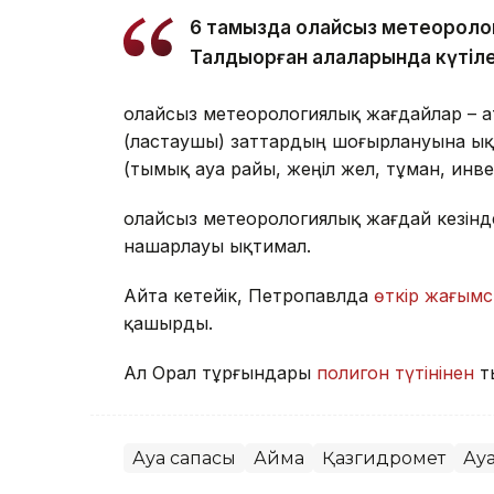
6 тамызда қолайсыз метеороло
Талдықорған қалаларында күтіле
Қолайсыз метеорологиялық жағдайлар – 
(ластаушы) заттардың шоғырлануына ық
(тымық ауа райы, жеңіл жел, тұман, инв
Қолайсыз метеорологиялық жағдай кезін
нашарлауы ықтимал.
Айта кетейік, Петропавлда
өткір жағымс
қашырды.
Ал Орал тұрғындары
полигон түтінінен
т
Ауа сапасы
Аймақ
Қазгидромет
Ау