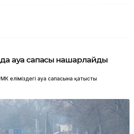
сында ауа сапасы нашарлайды
МК еліміздегі ауа сапасына қатысты