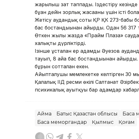
жарылғыш зат таппады. Іздестіру кезінде
бұған дейін зорлық жасағаны үшін істі болғ
Жетісу аудандық соты ҚР ҚК 273-бабы б
бас бостандығынан айырды. Одан 56 317 т
Өткен жылы жазда «Прайм Плаза» сауда 
халықты дүрліктірді.
Ізінше ұсталған ер адамды Әуезов ауда
тауып, 8 айға бас бостандығынан айырды. 
бұрын сотталған екен.
Айыпталушы мемлекетке келтірген 30 мы
Қалалық ІІД ресми өкілі Салтанат Әзірбе
психикалық ауытқуы бар адамдар хабар
Аймақ
Батыс Қазақстан облысы
Басқа
Басқа меморгандар
Қылмыс
Қоғам