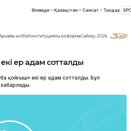
Әлемде
Қазақстан
Саясат
Талдау
SP
Арнайы жоба
Конституциялық реформа
Сайлау-2026
 екі ер адам сотталды
ба қойғыш» екі ер адам сотталды. Бұл
 хабарлады.