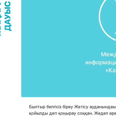
Былтыр белгісіз біреу Жетісу ауданындағ
қойылды деп қоңырау соққан. Жедел әр