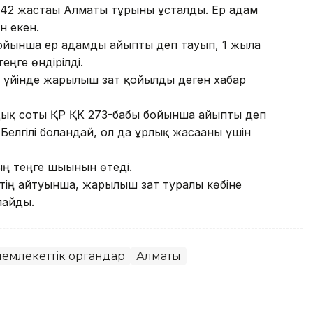
 42 жастағы Алматы тұрғыны ұсталды. Ер адам
ан екен.
ойынша ер адамды айыпты деп тауып, 1 жылға
еңге өндірілді.
үйінде жарылғыш зат қойылды деген хабар
ндық соты ҚР ҚК 273-бабы бойынша айыпты деп
Белгілі болғандай, ол да ұрлық жасағаны үшін
ң теңге шығынын өтеді.
ктің айтуынша, жарылғыш зат туралы көбіне
лайды.
 мемлекеттік органдар
Алматы