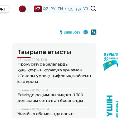
KZ
QZ
РУ
EN
中文
ق ز
ЎЗ
ORT
Тақырыпқа қатысты
06 тамыз 2026, 11:16
Прокуратура балалардың
құқықтарын қорғауға арналған
«Саналы ұрпақ» цифрлық жобасын
іске қосты
05 тамыз 2026, 13:54
Елімізде рақымшылықпен 1 300-
ден астам сотталған босатылды
05 тамыз 2026, 04:34
Жамбыл облысында сатып