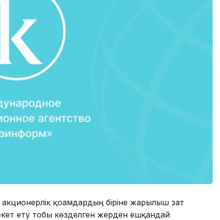
ы акционерлік қоғамдардың біріне жарылғыш зат
екет ету тобы көзделген жерден ешқандай