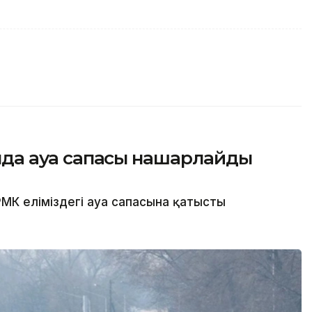
сында ауа сапасы нашарлайды
МК еліміздегі ауа сапасына қатысты