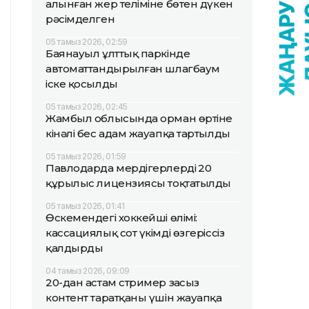
алынған жер теліміне бөтен дүкен
рәсімделген
05 тамыз 2026, 02:59
Баянауыл ұлттық паркінде
автоматтандырылған шлагбаум
іске қосылды
05 тамыз 2026, 02:45
Жамбыл облысында орман өртіне
кінәлі бес адам жауапқа тартылды
05 тамыз 2026, 01:59
Павлодарда мердігерлердің 20
құрылыс лицензиясы тоқтатылды
05 тамыз 2026, 01:41
Өскемендегі хоккейші өлімі:
кассациялық сот үкімді өзгеріссіз
қалдырды
04 тамыз 2026, 09:09
20-дан астам стример заңсыз
контент таратқаны үшін жауапқа