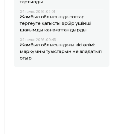
тартылды
04 тамыз 2026, 02:01
Жамбыл облысында соттар
тергеуге қатысты әрбір үшінші
шағымды қанағаттандырды
04 тамыз 2026, 00:45
Жамбыл облысындағы кісі өлімі:
марқұмның туыстарын не алаңдатып
отыр