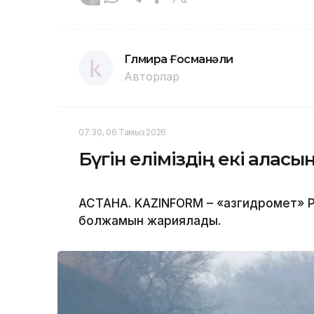
Гүлмира Ғосманәли
Авторлар
07:30, 06 Тамыз 2026
Бүгін еліміздің екі қала
АСТАНА. KAZINFORM – «Қазгидромет» Р
болжамын жариялады.