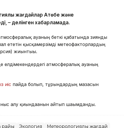
гиялық жағдайлар Ақтөбе және
ді, – делінген хабарламада.
атмосфералық ауаның беткі қабатында зиянды
ал ететін қысқамерзімді метеофакторлардың
ерсия) жиынтығы.
де елдімекендердегі атмосфералық ауаның
з иіс
пайда болып, тұрғындардың мазасын
ныс алу қиындағанын айтып шағымданды.
а райы
Экология
Метеорологиялық жағдай