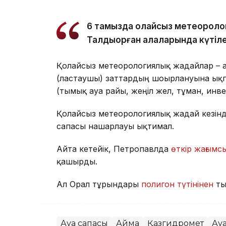
6 тамызда қолайсыз метеороло
Талдықорған қалаларында күтіле
Қолайсыз метеорологиялық жағдайлар – 
(ластаушы) заттардың шоғырлануына ықп
(тымық ауа райы, жеңіл жел, тұман, инв
Қолайсыз метеорологиялық жағдай кезін
сапасы нашарлауы ықтимал.
Айта кетейік, Петропавлда
өткір жағымсы
қашырды.
Ал Орал тұрғындары
полигон түтінінен
ты
Ауа сапасы
Аймақ
Қазгидромет
Ау