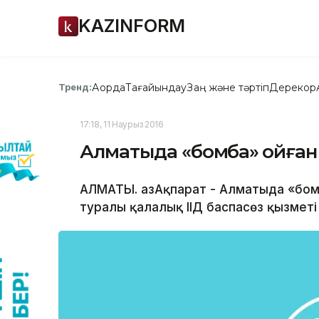
KAZINFORM
Ақорда
Тағайындау
Заң және тәртіп
Дерекқор
Тренд:
17:18, 11 Наурыз 2016
Алматыда «бомба» қойған
АЛМАТЫ. ҚазАқпарат - Алматыда «бом
туралы қалалық ІІД баспасөз қызметі