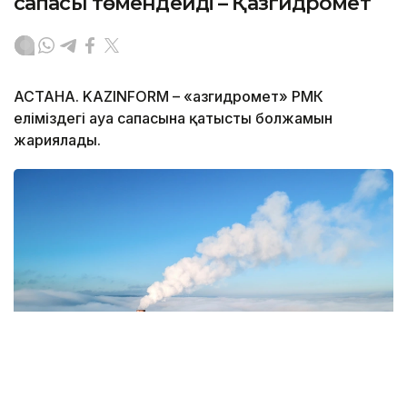
сапасы төмендейді – Қазгидромет
АСТАНА. KAZINFORM – «Қазгидромет» РМК
еліміздегі ауа сапасына қатысты болжамын
жариялады.
Фото: Magnific.com