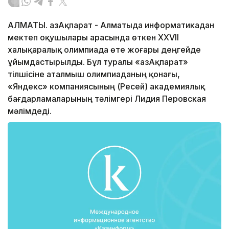
АЛМАТЫ. ҚазАқпарат - Алматыда информатикадан
мектеп оқушылары арасында өткен XXVII
халықаралық олимпиада өте жоғары деңгейде
ұйымдастырылды. Бұл туралы «ҚазАқпарат»
тілшісіне аталмыш олимпиаданың қонағы,
«Яндекс» компаниясының (Ресей) академиялық
бағдарламаларының тәлімгері Лидия Перовская
мәлімдеді.