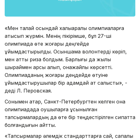
«Мен талай осындай халықаралық олимпиаларға
қатысып жүрмін. Менің пікірімше, бұл 27-ші
олимпиада өте жоғары деңгейде
ұйымдастырылды. Осыншама волонтерді көріп,
мен қатты риза болдым. Барлығы да жылы
шыраймен қарсы алып, қонақжайлық көрсетті.
Олимпиаданың жоғары деңдейде өтуіне
ұйымдастырушылар бір адамдай ат салысты», -
деді Л. Перовская.
Сонымен қатар, Санкт-Петербургтен келген қонақ
олимпиадада оқушыларға ұсынылған
тапсырмалардың да өте бір теңдестірілген сипатта
болғандығын айтты.
«Тапсырмалар әлемдік стандарттарға сай, сапалы