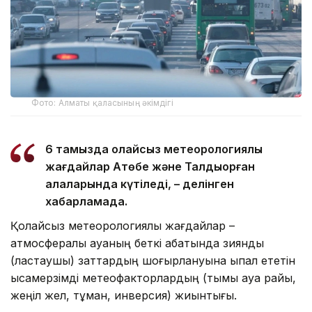
Фото: Алматы қаласының әкімдігі
6 тамызда қолайсыз метеорологиялық
жағдайлар Ақтөбе және Талдықорған
қалаларында күтіледі, – делінген
хабарламада.
Қолайсыз метеорологиялық жағдайлар –
атмосфералық ауаның беткі қабатында зиянды
(ластаушы) заттардың шоғырлануына ықпал ететін
қысқамерзімді метеофакторлардың (тымық ауа райы,
жеңіл жел, тұман, инверсия) жиынтығы.