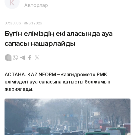
Авторлар
07:30, 06 Тамыз 2026
Бүгін еліміздің екі қаласында ауа
сапасы нашарлайды
АСТАНА. KAZINFORM – «Қазгидромет» РМК
еліміздегі ауа сапасына қатысты болжамын
жариялады.