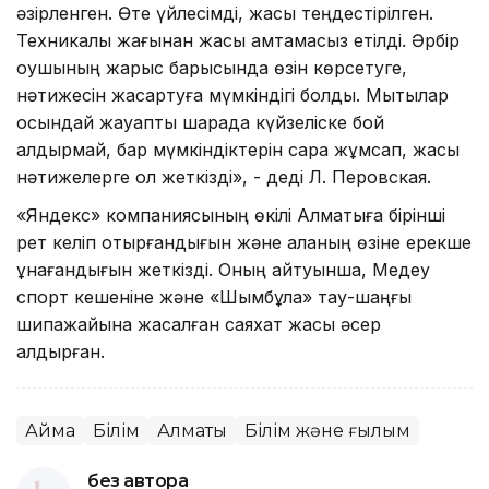
әзірленген. Өте үйлесімді, жақсы теңдестірілген.
Техникалық жағынан жақсы қамтамасыз етілді. Әрбір
оқушының жарыс барысында өзін көрсетуге,
нәтижесін жақсартуға мүмкіндігі болды. Мықтылар
осындай жауапты шарада күйзеліске бой
алдырмай, бар мүмкіндіктерін сарқа жұмсап, жақсы
нәтижелерге қол жеткізді», - деді Л. Перовская.
«Яндекс» компаниясының өкілі Алматыға бірінші
рет келіп отырғандығын және қаланың өзіне ерекше
ұнағандығын жеткізді. Оның айтуынша, Медеу
спорт кешеніне және «Шымбұлақ» тау-шаңғы
шипажайына жасалған саяхат жақсы әсер
қалдырған.
Аймақ
Білім
Алматы
Білім және ғылым
без автора