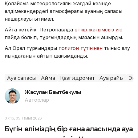
Қолайсыз метеорологиялық жағдай кезінде
елдімекендердегі атмосфералық ауаның сапасы
нашарлауы ықтимал.
Айта кетейік, Петропавлда
өткір жағымсыз иіс
пайда болып, тұрғындардың мазасын қашырды.
Ал Орал тұрғындары
полигон түтінінен
тыныс алу
қиындағанын айтып шағымданды.
Ауа сапасы
Аймақ
Қазгидромет
Ауа райы
Эк
Жасұлан Бақытбекұлы
Авторлар
07:16, 05 Тамыз 2026
Бүгін еліміздің бір ғана қаласында ауа