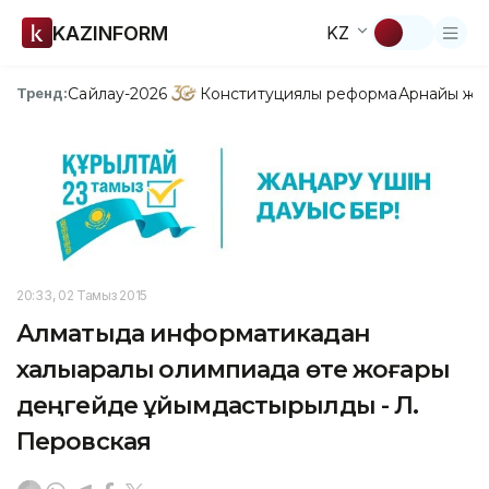
KAZINFORM
KZ
Сайлау-2026
Конституциялық реформа
Арнайы жо
Тренд:
20:33, 02 Тамыз 2015
Алматыда информатикадан
халықаралық олимпиада өте жоғары
деңгейде ұйымдастырылды - Л.
Перовская