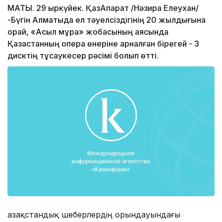
МАТЫ. 29 қыркүйек. ҚазАқпарат /Нәзира Елеухан/
-Бүгін Алматыда ел тәуелсіздігінің 20 жылдығына
орай, «Асыл мұра» жобасының аясында
Қазақстанның опера өнеріне арналған бірегей - 3
дисктің тұсаукесер рәсімі болып өтті.
Қазақстандық шеберлердің орындауындағы