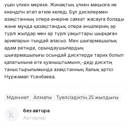
үшін үлкен мереке. Жинақтың үлкен маңызға ие
екендігін атап өткім келеді. Бұл дискілермен
Қазақстанның опера өнеріне саяхат жасауға болады
және мұнда қазақстандық опера әншілерінің әр
түрлі жылдар мен әр түрлі уақыттары шырқаған
арияларын тыңдай аласыз. Мен шығармашылық
адам ретінде, орындаушылардың
шығармашылығы осындай дисктерде тарих болып
қалатынына өте қуаныштымын»,-деді дисктің
таныстырылымында Қазақстанның Халық әртiсi
Нұржамал Үсенбаева.
Мәдениет
Алматы
Тәуелсіздіктің 25 жылдығы
без автора
Авторлар