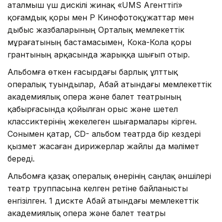
аталмыш үш дискілі жинақ «UMS Агенттігі»
қоғамдық қоры мен ҚР Кинофотоқұжаттар мен
дыбыс жазбаларының Орталық мемлекеттік
мұрағатының бастамасымен, Кока-Кола қоры
грантының арқасында жарыққа шығып отыр.
Альбомға өткен ғасырдағы барлық ұлттық
опералық туындылар, Абай атындағы мемлекеттік
академиялық опера және балет театрының
қабырғасында қойылған орыс және шетел
классиктерінің жекелеген шығармалары кірген.
Сонымен қатар, СD- альбом театрда бір кездері
қызмет жасаған дирижерлар жайлы да мәлімет
береді.
Альбомға қазақ опералық өнерінің саңлақ әншілері
театр труппасына келген ретіне байланысты
енгізілген. 1 дискте Абай атындағы мемлекеттік
академиялық опера және балет театры