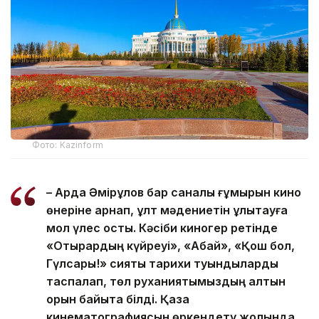
Фото: Kazinform
– Ардақ Әмірқұлов бар саналы ғұмырын кино
өнеріне арнап, ұлт мәдениетін ұлықтауға
мол үлес қосты. Кәсіби киногер ретінде
«Отырардың күйреуі», «Абай», «Қош бол,
Гүлсары!» сияқты тарихи туындыларды
таспалап, төл руханиятымыздың алтын
қорын байыта білді. Қазақ
кинематографиясын өркендету жолында