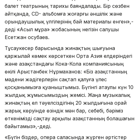
балет театрының тарихы баяндалады. Бір сөзбен
айтқанда, СD- альбомға жоғарғы әншілік және
орындаушылық үлгілерінің бай материалы енген»,-
деді «Асыл мұра» жобасының негізін салушы
Есетжан Қосубаев.
Тұсаукесер барысында жинақтың шығуына
қаржылай көмек көрсеткен Орта Азия елдеріндегі
және Қазақстандағы Кока-Кола компаниясының
өкілі Арыстанбек Нұрмаханов: «Біз Қазақстанның
мәдени жәдігерлерін сақтап қалуға үлес
қосқанымызға қуаныштымыз. Бүгінгі атаулы күн 10
жылдық жұмысымыздың жемісі. Жаңа музыкалық
жинақтың ел тәуелсіздігінің 20 жылдығына орай
жарық көруінде өзіндік мән бар, себебі, бәріміз
өткенімізді сақтау арқылы Қазақстанның болашағын
байытамыз»,-деді.
«Бүгін біздер, опера саласында жүрген әртістер