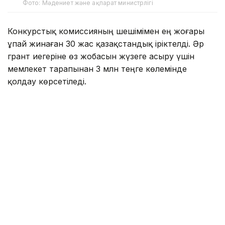
Фото: Мәдениет және ақпарат министрлігі
Конкурстық комиссияның шешімімен ең жоғары
ұпай жинаған 30 жас қазақстандық іріктелді. Әр
грант иегеріне өз жобасын жүзеге асыру үшін
мемлекет тарапынан 3 млн теңге көлемінде
қолдау көрсетіледі.
2026 жылы байқауға 2200-ден астам өтінім түсіп,
оның 1745-і қарауға жіберілді. Атап айтқанда,
«Бизнес» бағыты бойынша — 663, «Ақпараттық
технологиялар» — 383, «Ғылым» — 218,
«Мәдениет» — 174, «Медиа» — 158 және
«Волонтерлік» бағыты бойынша 149 өтінім
қабылданды.
«Тәуелсіздік ұрпақтары» гранты дарынды
жастарды қолдау мақсатында Мемлекет басшысы
Қасым-Жомарт Тоқаевтың бастамасымен 2021