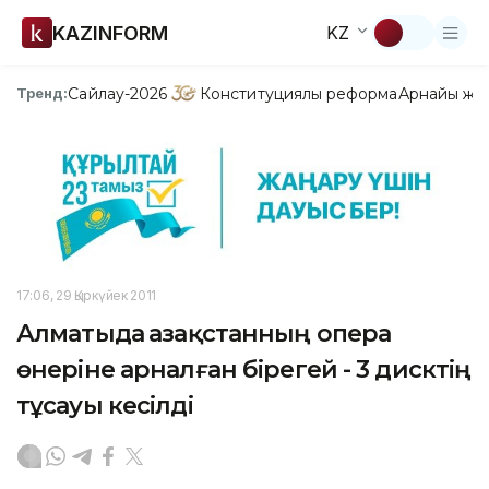
KAZINFORM
KZ
Сайлау-2026
Конституциялық реформа
Арнайы жо
Тренд:
17:06, 29 Қыркүйек 2011
Алматыда Қазақстанның опера
өнеріне арналған бірегей - 3 дисктің
тұсауы кесілді