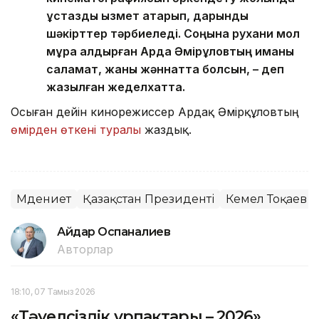
ұстаздық қызмет атқарып, дарынды
шәкірттер тәрбиеледі. Соңына рухани мол
мұра қалдырған Ардақ Әмірқұловтың иманы
саламат, жаны жәннатта болсын, – деп
жазылған жеделхатта.
Осыған дейін кинорежиссер Ардақ Әмірқұловтың
өмірден өткені туралы
жаздық.
Мәдениет
Қазақстан Президенті
Кемел Тоқаев
Айдар Оспаналиев
Авторлар
18:10, 07 Тамыз 2026
«Тәуелсіздік ұрпақтары – 2026»