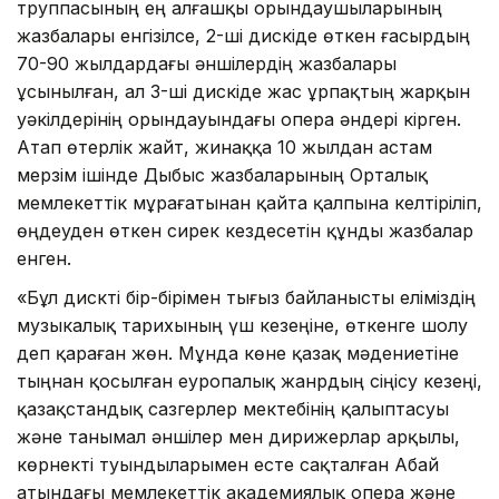
труппасының ең алғашқы орындаушыларының
жазбалары енгізілсе, 2-ші дискіде өткен ғасырдың
70-90 жылдардағы әншілердің жазбалары
ұсынылған, ал 3-ші дискіде жас ұрпақтың жарқын
уәкілдерінің орындауындағы опера әндері кірген.
Атап өтерлік жайт, жинаққа 10 жылдан астам
мерзім ішінде Дыбыс жазбаларының Орталық
мемлекеттік мұрағатынан қайта қалпына келтіріліп,
өңдеуден өткен сирек кездесетін құнды жазбалар
енген.
«Бұл дискті бір-бірімен тығыз байланысты еліміздің
музыкалық тарихының үш кезеңіне, өткенге шолу
деп қараған жөн. Мұнда көне қазақ мәдениетіне
тыңнан қосылған еуропалық жанрдың сіңісу кезеңі,
қазақстандық сазгерлер мектебінің қалыптасуы
және танымал әншілер мен дирижерлар арқылы,
көрнекті туындыларымен есте сақталған Абай
атындағы мемлекеттік академиялық опера және