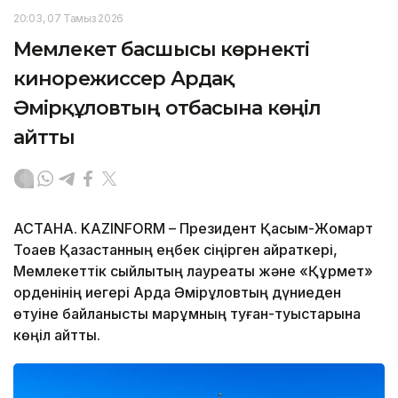
20:03, 07 Тамыз 2026
Мемлекет басшысы көрнекті
кинорежиссер Ардақ
Әмірқұловтың отбасына көңіл
айтты
АСТАНА. KAZINFORM – Президент Қасым-Жомарт
Тоқаев Қазақстанның еңбек сіңірген қайраткері,
Мемлекеттік сыйлықтың лауреаты және «Құрмет»
орденінің иегері Ардақ Әмірқұловтың дүниеден
өтуіне байланысты марқұмның туған-туыстарына
көңіл айтты.