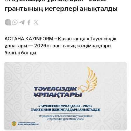
грантының иегерлері анықталды
АСТАНА.KAZINFORM – Қазақстанда «Тәуелсіздік
ұрпақтары — 2026» грантының жеңімпаздары
белгілі болды.