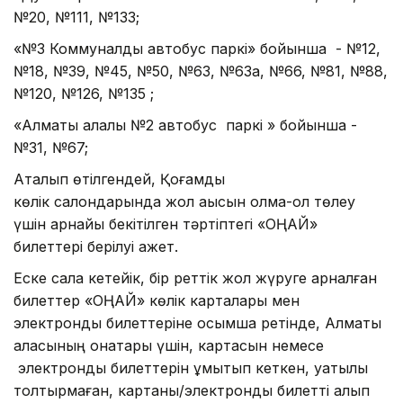
№20, №111, №133;
«№3 Коммуналды автобус паркі» бойынша - №12,
№18, №39, №45, №50, №63, №63а, №66, №81, №88,
№120, №126, №135 ;
«Алматы қалалық №2 автобус паркі » бойынша -
№31, №67;
Аталып өтілгендей, Қоғамдық
көлік салондарында жол ақысын қолма-қол төлеу
үшін арнайы бекітілген тәртіптегі «ОҢАЙ»
билеттері берілуі қажет.
Еске сала кетейік, бір реттік жол жүруге арналған
билеттер «ОҢАЙ» көлік карталары мен
электронды билеттеріне қосымша ретінде, Алматы
қаласының қонақтары үшін, картасын немесе
электронды билеттерін ұмытып кеткен, уақтылы
толтырмаған, картаны/электронды билетті алып