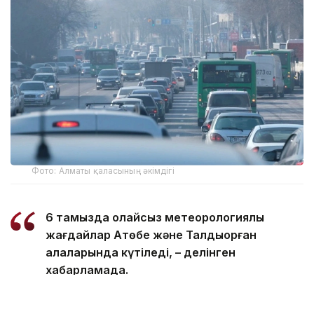
Фото: Алматы қаласының әкімдігі
6 тамызда қолайсыз метеорологиялық
жағдайлар Ақтөбе және Талдықорған
қалаларында күтіледі, – делінген
хабарламада.
Қолайсыз метеорологиялық жағдайлар –
атмосфералық ауаның беткі қабатында зиянды