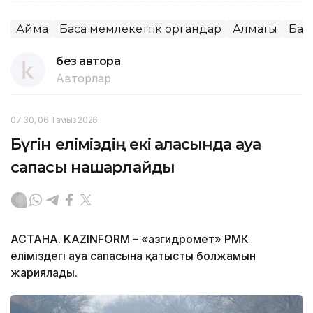
Аймақ
Басқа мемлекеттік органдар
Алматы
Бас
без автора
Авторлар
07:30, 06 Тамыз 2026
Бүгін еліміздің екі қаласында ауа
сапасы нашарлайды
АСТАНА. KAZINFORM – «Қазгидромет» РМК
еліміздегі ауа сапасына қатысты болжамын
жариялады.