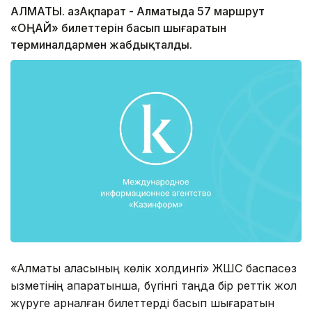
АЛМАТЫ. ҚазАқпарат - Алматыда 57 маршрут
«ОҢАЙ» билеттерін басып шығаратын
терминалдармен жабдықталды.
«Алматы қаласының көлік холдингі» ЖШС баспасөз
қызметінің ақпаратынша, бүгінгі таңда бір реттік жол
жүруге арналған билеттерді басып шығаратын