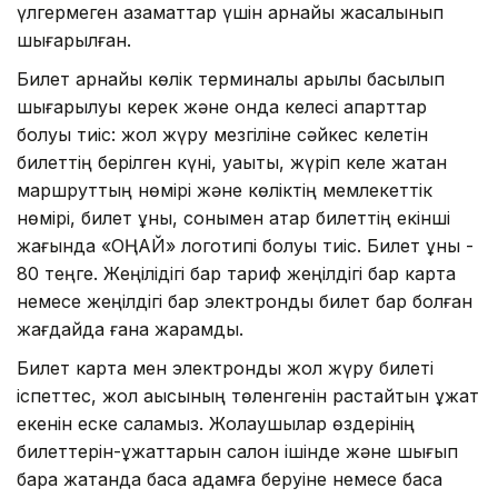
үлгермеген азаматтар үшін арнайы жасалынып
шығарылған.
Билет арнайы көлік терминалы арқылы басылып
шығарылуы керек және онда келесі ақпарттар
болуы тиіс: жол жүру мезгіліне сәйкес келетін
билеттің берілген күні, уақыты, жүріп келе жатқан
маршруттың нөмірі және көліктің мемлекеттік
нөмірі, билет құны, сонымен қатар билеттің екінші
жағында «ОҢАЙ» логотипі болуы тиіс. Билет құны -
80 теңге. Жеңілідігі бар тариф жеңілдігі бар карта
немесе жеңілдігі бар электронды билет бар болған
жағдайда ғана жарамды.
Билет карта мен электронды жол жүру билеті
іспеттес, жол ақысының төленгенін растайтын құжат
екенін еске саламыз. Жолаушылар өздерінің
билеттерін-құжаттарын салон ішінде және шығып
бара жатқанда басқа адамға беруіне немесе басқа