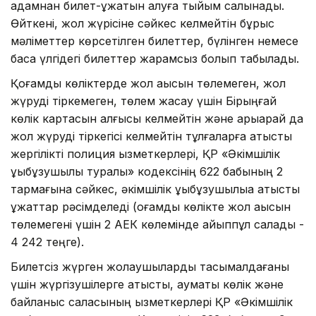
адамнан билет-құжатын алуға тыйым салынады.
Өйткені, жол жүрісіне сәйкес келмейтін бұрыс
мәліметтер көрсетілген билеттер, бүлінген немесе
басқа үлгідегі билеттер жарамсыз болып табылады.
Қоғамдық көліктерде жол ақысын төлемеген, жол
жүруді тіркемеген, төлем жасау үшін Бірыңғай
көлік картасын алғысы келмейтін және арықарай да
жол жүруді тіркегісі келмейтін тұлғаларға қатысты
жергілікті полиция қызметкерлері, ҚР «Әкімшілік
құқықбұзушылық туралы» кодексінің 622 бабының 2
тармағына сәйкес, әкімшілік құқықбұзушылыққа қатысты
құжаттар рәсімделеді (қоғамдық көлікте жол ақысын
төлемегені үшін 2 АЕК көлемінде айыппұл салады -
4 242 теңге).
Билетсіз жүрген жолаушыларды тасымалдағаны
үшін жүргізушілерге қатысты, аумақтық көлік және
байланыс саласының қызметкерлері ҚР «Әкімшілік