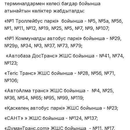
терминалдармен келесі бағдар бойынша
қатынайтын көліктер жабдықталды:
«№1 Троллейбус паркі» бойынша - №5, №5а, №5б,
№1, №11, №12, №19, №25, №5, №7, №9, №107;
«№1 Коммуналды автобус паркі» бойынша - №29,
№29р, №34, №3, №37, №73, №79;
«Автобаза ДосТранс» ЖШС бойынша - №41, №74,
№123;
«Тегіс Транс» ЖШС бойынша - №28, №56, №71,
№106;
«АвтоАлма транс» ЖШС бойынша - №4, №25,
№36, №54, №65; №95, №99, №119;
«Қаскелең автобус паркі» ЖШС бойынша - №23;
«САНТ» » ЖШС бойынша - №124, №137;
«ДуманТранс.com» ЖШС бойынша - №11, №17,