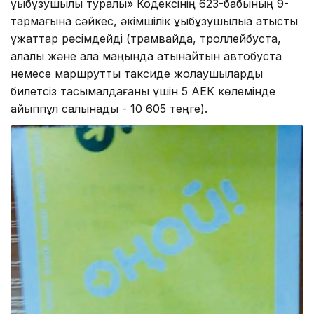
құқықбұзушылық туралы» Кодексінің 623-бабының 9-
тармағына сәйкес, әкімшілік құқықбұзушылыққа қатысты
құжаттар рәсімдейді (трамвайда, троллейбуста,
қалалық және қала маңында қатынайтын автобуста
немесе маршруттық таксиде жолаушыларды
билетсіз тасымалдағаны үшін 5 АЕК көлемінде
айыппұл салынады - 10 605 теңге).