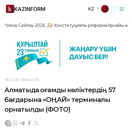
KAZINFORM
KZ
Сайлау-2026
Конституциялық реформа
Арнайы жо
Тренд:
18:27, 05 Тамыз 2016
Алматыда қоғамдық көліктердің 57
бағдарына «ОҢАЙ» терминалы
орнатылды (ФОТО)