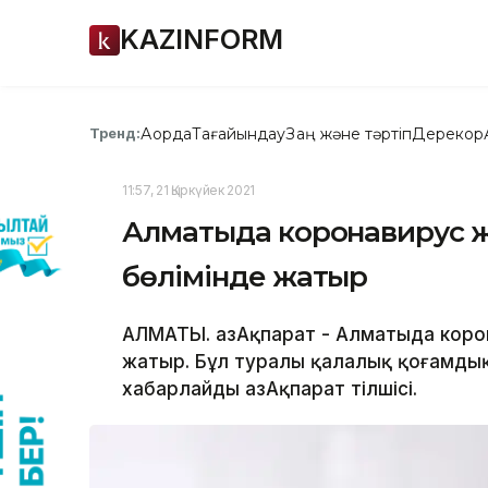
KAZINFORM
Ақорда
Тағайындау
Заң және тәртіп
Дерекқор
Тренд:
11:57, 21 Қыркүйек 2021
Алматыда коронавирус жұ
бөлімінде жатыр
АЛМАТЫ. ҚазАқпарат - Алматыда коро
жатыр. Бұл туралы қалалық қоғамдық
хабарлайды ҚазАқпарат тілшісі.