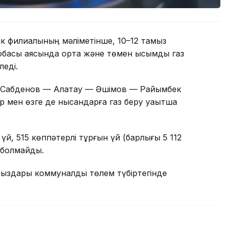
к филиалының мәліметінше, 10–12 тамыз
обасы аясында орта және төмен қысымды газ
леді.
е Сабденов — Алатау — Әшімов — Райымбек
 мен өзге де нысандарға газ беру уақытша
й, 515 көппәтерлі тұрғын үй (барлығы 5 112
з болмайды.
рыздары коммуналдық төлем түбіртегінде