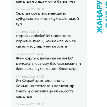
каналда ер адам суға батып кетті
07 тамыз 2026, 19:56
Оралда орталық алаңдағы
субұрқақ неліктен жұмыс істемей
тұр
07 тамыз 2026, 17:04
Нұрай Серікбай ісі: Сараптама
қорытындысы, бейнежазба мен
хат алмасулар нені көрсетті
07 тамыз 2026, 14:14
Жемқорлық дауынан кейін БҚО
денсаулық сақтау басқармасының
басшысы жұмысынан босатылды
07 тамыз 2026, 14:05
Әл-Фарабидегі жол апаты
бойынша сотталған Александр
Пактың ісі апелляциялық сотта
қаралды
07 тамыз 2026, 13:00