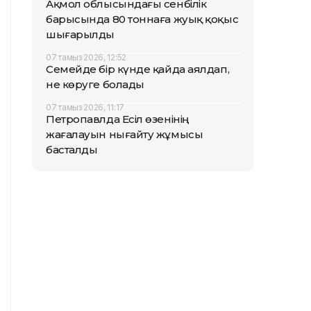
Ақмол облысындағы сенбілік
барысында 80 тоннаға жуық қоқыс
шығарылды
07 тамыз 2026, 12:52
Семейде бір күнде қайда аялдап,
не көруге болады
07 тамыз 2026, 11:17
Петропавлда Есіл өзенінің
жағалауын нығайту жұмысы
басталды