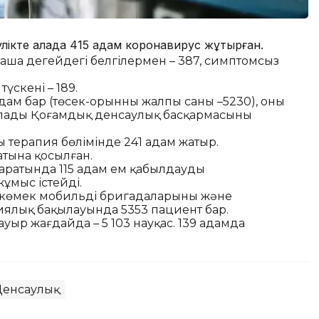
әулікте қалада 415 адам коронавирус жұқтырған.
таша деңгейдегі белгілермен – 387, симптомсыз
үскені – 189.
ам бар (төсек-орынның жалпы саны –5230), оның
тылады Қоғамдық денсаулық басқармасының
терапия бөлімінде 241 адам жатыр.
атына қосылған.
аратында 115 адам ем қабылдауды
жұмыс істейді.
өмек мобильді бригадаларының және
ялық бақылауында 5353 пациент бар.
 ауыр жағдайда – 5 103 науқас. 139 адамда
Денсаулық