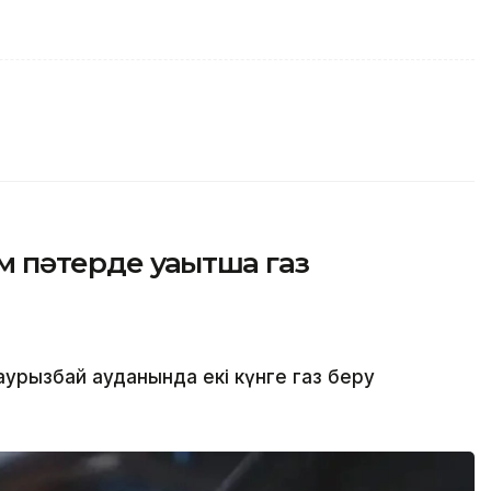
 пәтерде уақытша газ
рызбай ауданында екі күнге газ беру