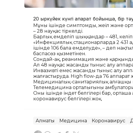
20 қыркүйек күнгі ақпарат бойынша, бір т
Мұның ішінде симптомды, жеңіл және ор
– 28 науқас тіркелді.
Барлық емделіп шыққандар – 481, келіп т
«Инфекциялық стационарларда 2 431 ад
ішінде 106 бала емделуде», – деп нақ
баспасөз қызметінен.
Сондай-ақ, реанимация және қарқынды 
Ал 48 науқас жасанды тыныс алу аппар
Инвазивті емес жасанды тыныс алу апп
жалғастыруда. High flow-да 76 аппарат 
Медициналық-санитариялық алғашқы к
Телемедицина орталығының амбулатори
Оның ішінде індет белгілері бар, орташа
коронавирус белгілері жоқ.
Алматы
Медицина
Коронавирус