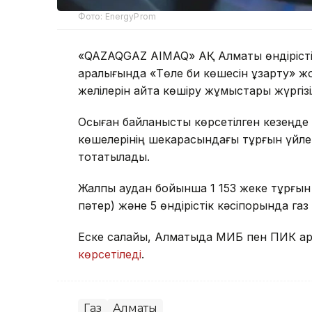
Фото: EnergyProm
«QAZAQGAZ AIMAQ» АҚ Алматы өндірісті
аралығында «Төле би көшесін ұзарту» ж
желілерін қайта көшіру жұмыстары жүргізі
Осыған байланысты көрсетілген кезеңд
көшелерінің шекарасындағы тұрғын үйлер
тоқтатылады.
Жалпы аудан бойынша 1 153 жеке тұрғын ү
пәтер) және 5 өндірістік кәсіпорында га
Еске салайық, Алматыда МИБ пен ПИК қа
көрсетіледі
.
Газ
Алматы