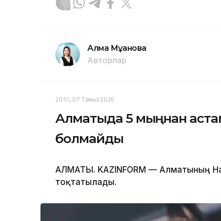
Алма Мұқанова
Авторлар
20:51, 07 Тамыз 2026
Алматыда 5 мыңнан астам
болмайды
АЛМАТЫ. KAZINFORM — Алматының Нау
тоқтатылады.