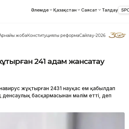
Әлемде
Қазақстан
Саясат
Талдау
SP
Арнайы жоба
Конституциялық реформа
Сайлау-2026
қтырған 241 адам жансақтау
навирус жұқтырған 2431 науқас ем қабылдап
 денсаулық басқармасынан мәлім етті, деп