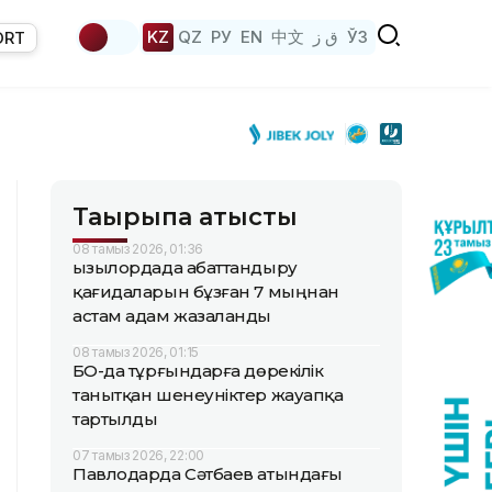
KZ
QZ
РУ
EN
中文
ق ز
ЎЗ
ORT
Тақырыпқа қатысты
08 тамыз 2026, 01:36
Қызылордада абаттандыру
қағидаларын бұзған 7 мыңнан
астам адам жазаланды
08 тамыз 2026, 01:15
БҚО-да тұрғындарға дөрекілік
танытқан шенеуніктер жауапқа
тартылды
07 тамыз 2026, 22:00
Павлодарда Сәтбаев атындағы