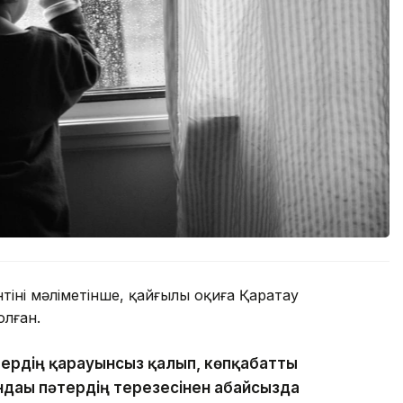
нің мәліметінше, қайғылы оқиға Қаратау
лған.
тердің қарауынсыз қалып, көпқабатты
ндағы пәтердің терезесінен абайсызда