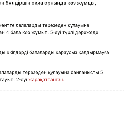
ан бүлдіршін оқиға орнында көз жұмды,
ентте балалардың терезеден құлауына
н 4 бала көз жұмып, 5-еуі түрлі дәрежеде
ңды өкілдерді балаларды қараусыз қалдырмауға
лалардың терезеден құлауына байланысты 5
тауып, 2-еуі
жарақаттанған.