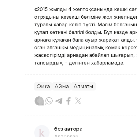
«2015 жылдың 4 желтоқсанында кешкі са
отрядының кезекші бөліміне жол жиегіндегі
туралы хабар келіп түсті. Мәлім болғаны
құлап кеткені белгілі болды. Бұл кезде ар
арнаға құлаған бала ауыр жарақат алды. О
оған алғашқы медициналық көмек көрсет
жасөспірімді арнадан абайлап шығарып,
тапсырды», - делінген хабарламада.
Оқиға
Аймақ
Алматы
без автора
Авторлар