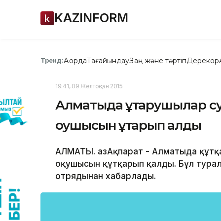
KAZINFORM
Ақорда
Тағайындау
Заң және тәртіп
Дерекқор
Тренд:
19:41, 09 Желтоқсан 2015
Алматыда құтқарушылар су
оқушысын құтқарып қалды
АЛМАТЫ. ҚазАқпарат - Алматыда құтқ
оқушысын құтқарып қалды. Бұл тура
отрядынан хабарлады.