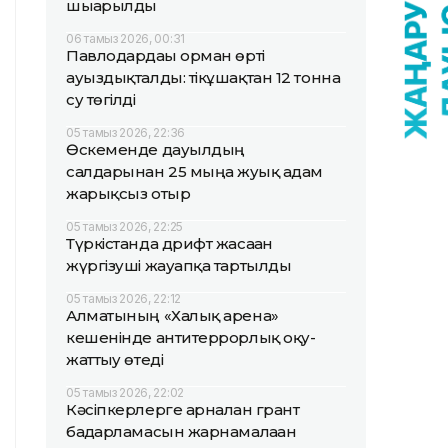
шығарылды
06 тамыз 2026, 00:31
Павлодардағы орман өрті
ауыздықталды: тікұшақтан 12 тонна
су төгілді
05 тамыз 2026, 22:36
Өскеменде дауылдың
салдарынан 25 мыңға жуық адам
жарықсыз отыр
05 тамыз 2026, 22:25
Түркістанда дрифт жасаған
жүргізуші жауапқа тартылды
05 тамыз 2026, 22:12
Алматының «Халық арена»
кешенінде антитеррорлық оқу-
жаттығу өтеді
05 тамыз 2026, 22:02
Кәсіпкерлерге арналған грант
бағдарламасын жарнамалаған