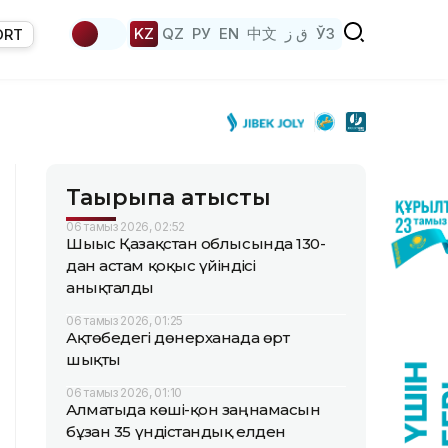
KZ
QZ
РУ
EN
中文
ق ز
ЎЗ
ORT
Тақырыпқа қатысты
06 тамыз 2026, 02:52
Шығыс Қазақстан облысында 130-
дан астам қоқыс үйіндісі
анықталды
06 тамыз 2026, 01:25
Ақтөбедегі дөнерханада өрт
шықты
06 тамыз 2026, 01:10
Алматыда көші-қон заңнамасын
бұзған 35 үндістандық елден