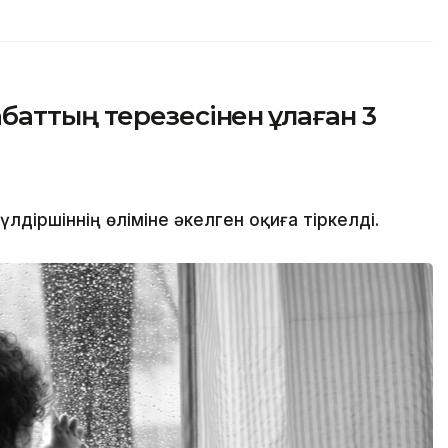
аттың терезесінен құлаған 3
іршіннің өліміне әкелген оқиға тіркелді.