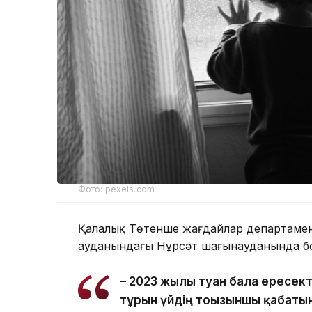
Фото: pexels.com
Қалалық Төтенше жағдайлар департаменті
ауданындағы Нұрсәт шағынауданында бо
– 2023 жылы туған бала ересек
тұрғын үйдің тоғызыншы қабаты