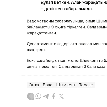
құлап кеткен. Алған жарақатын
– делінген хабарламада.
Ведомствоның хабарлауынша, биыл Шымк
байланысты 9 оқиға тіркелген. Салдарына
жарақаттанған.
Департамент өкілдері ата-аналар мен за
шақырды.
Еске салайық, өткен жылы Шымкентте ба
оқиға тіркелген. Салдарынан 3 бала қаза 
Оқиға
Бала
Шымкент
Терезе