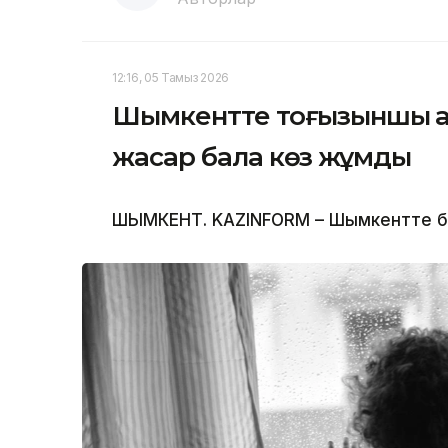
12:16, 05 Тамыз 2026
Шымкентте тоғызыншы қаб
жасар бала көз жұмды
ШЫМКЕНТ. KAZINFORM – Шымкентте бүлд