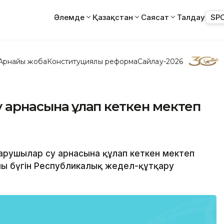
Әлемде
Қазақстан
Саясат
Талдау
SP
Арнайы жоба
Конституциялық реформа
Сайлау-2026
 арнасына құлап кеткен мектеп
арушылар су арнасына құлап кеткен мектеп
лы бүгін Республикалық жедел-құтқару