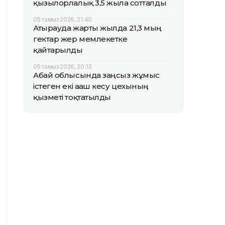
қызылорлалық 3,5 жылға сотталды
05 тамыз 2026, 21:40
Атырауда жарты жылда 21,3 мың
гектар жер мемлекетке
қайтарылды
05 тамыз 2026, 20:13
Абай облысында заңсыз жұмыс
істеген екі ағаш кесу цехының
қызметі тоқтатылды