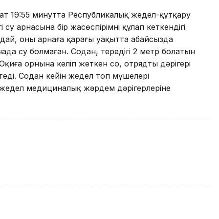
ғат 19:55 минутта Республикалық жедел-құтқару
 су арнасына бір жасөспірімнің құлап кеткендігі
ндай, оның арнаға қараңғы уақытта абайсызда
нада су болмаған. Содан, тереңдігі 2 метр болатын
қиға орнына келіп жеткен соң, отрядтың дәрігері
еді. Содан кейін жедел топ мүшелері
 жедел медициналық жәрдем дәрігерлеріне