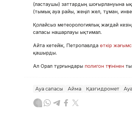
(ластаушы) заттардың шоғырлануына ық
(тымық ауа райы, жеңіл жел, тұман, инв
Қолайсыз метеорологиялық жағдай кезін
сапасы нашарлауы ықтимал.
Айта кетейік, Петропавлда
өткір жағымс
қашырды.
Ал Орал тұрғындары
полигон түтінінен
ты
Ауа сапасы
Аймақ
Қазгидромет
Ау
Жасұлан Бақытбекұлы