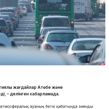
гиялық жағдайлар Ақтөбе және
ді, – делінген хабарламада.
 атмосфералық ауаның беткі қабатында зиянды