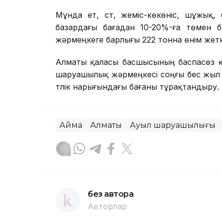
Мұнда ет, сүт, жеміс-көкөніс, шұжық,
базардағы бағадан 10-20%-ға төмен б
жәрмеңкеге барлығы 222 тонна өнім жеткі
Алматы қаласы басшысының баспасөз қы
шаруашылық жәрмеңкесі соңғы бес жыл б
түлік нарығындағы бағаны тұрақтандыру.
Аймақ
Алматы
Ауыл шаруашылығы
без автора
Авторлар