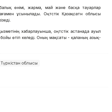
 балық өнімі, жарма, май және басқа тауарлар
ағамен ұсынылады. Оңтүстік Қазақсатн облысы
зеді.
зметінің хабарлауынша, оңтүстік астанада ауыл
ойы өтіп келеді. Оның мақсаты - қаланың азық-
Түркістан облысы