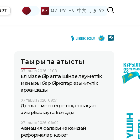
KZ
QZ
РУ
EN
中文
ق ز
ЎЗ
ORT
Тақырыпқа қатысты
07 тамыз 2026, 11:08
Елімізде бір апта ішінде әлеуметтік
маңызы бар бірқатар азық-түлік
арзандады
07 тамыз 2026, 08:51
Доллар мен теңгені қаншадан
айырбастауға болады
07 тамыз 2026, 08:00
Авиация саласына қандай
реформалар қажет