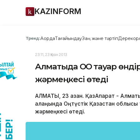
KAZINFORM
Ақорда
Тағайындау
Заң және тәртіп
Дерекқор
Тренд:
23:11, 23 Қазан 2013
Алматыда ОҚО тауар өнд
жәрмеңкесі өтеді
АЛМАТЫ, 23 қазан. ҚазАқпарат - Алма
алаңында Оңтүстік Қазақстан облысы
жәрмеңкесі өтеді.