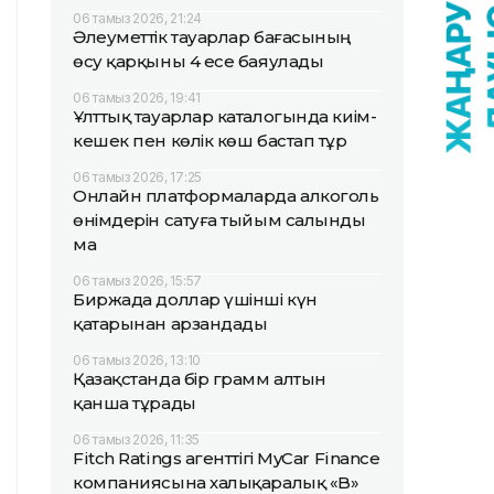
06 тамыз 2026, 21:24
Әлеуметтік тауарлар бағасының
өсу қарқыны 4 есе баяулады
06 тамыз 2026, 19:41
Ұлттық тауарлар каталогында киім-
кешек пен көлік көш бастап тұр
06 тамыз 2026, 17:25
Онлайн платформаларда алкоголь
өнімдерін сатуға тыйым салынды
ма
06 тамыз 2026, 15:57
Биржада доллар үшінші күн
қатарынан арзандады
06 тамыз 2026, 13:10
Қазақстанда бір грамм алтын
қанша тұрады
06 тамыз 2026, 11:35
Fitch Ratings агенттігі MyCar Finance
компаниясына халықаралық «B»