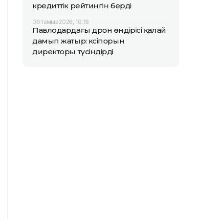
кредиттік рейтингін берді
06 тамыз 2026, 10:18
Павлодардағы дрон өндірісі қалай
дамып жатыр: кәсіпорын
директоры түсіндірді