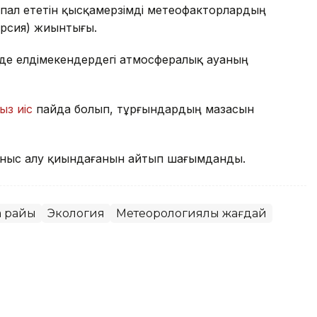
пал ететін қысқамерзімді метеофакторлардың
ерсия) жиынтығы.
де елдімекендердегі атмосфералық ауаның
ыз иіс
пайда болып, тұрғындардың мазасын
ныс алу қиындағанын айтып шағымданды.
а райы
Экология
Метеорологиялық жағдай