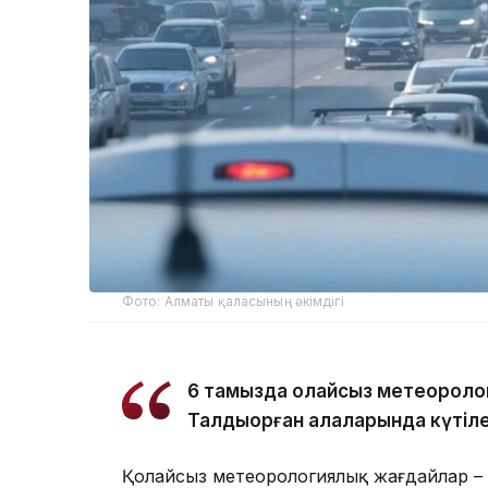
Фото: Алматы қаласының әкімдігі
6 тамызда қолайсыз метеороло
Талдықорған қалаларында күтіле
Қолайсыз метеорологиялық жағдайлар –