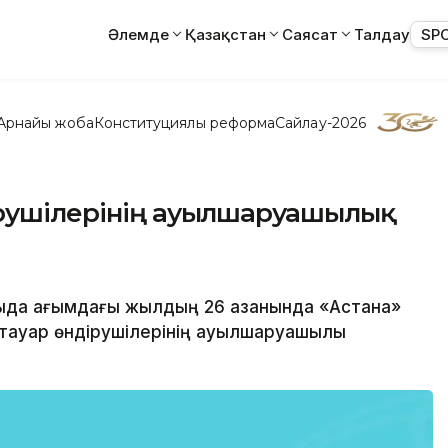
Әлемде
Қазақстан
Саясат
Талдау
SP
Арнайы жоба
Конституциялық реформа
Сайлау-2026
ірушілерінің ауылшаруашылық
тыда ағымдағы жылдың 26 қазанында «Астана»
 тауар өндірушілерінің ауылшаруашылық