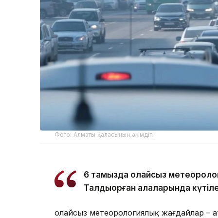
Фото: Алматы қаласының әкімдігі
6 тамызда қолайсыз метеороло
Талдықорған қалаларында күтіле
Қолайсыз метеорологиялық жағдайлар – 