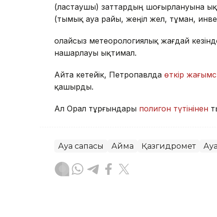
(ластаушы) заттардың шоғырлануына ық
(тымық ауа райы, жеңіл жел, тұман, инв
Қолайсыз метеорологиялық жағдай кезін
нашарлауы ықтимал.
Айта кетейік, Петропавлда
өткір жағымс
қашырды.
Ал Орал тұрғындары
полигон түтінінен
т
Ауа сапасы
Аймақ
Қазгидромет
Ау
Жасұлан Бақытбекұлы