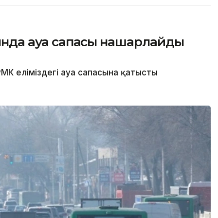
сында ауа сапасы нашарлайды
МК еліміздегі ауа сапасына қатысты