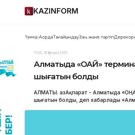
KAZINFORM
Ақорда
Тағайындау
Заң және тәртіп
Дерекқор
Тренд:
11:45, 18 Қараша 2015
Алматыда «ОҢАЙ» термина
шығатын болды
АЛМАТЫ. ҚазАқпарат - Алматыда «ОҢА
шығатын болды, деп хабарлады «Алма