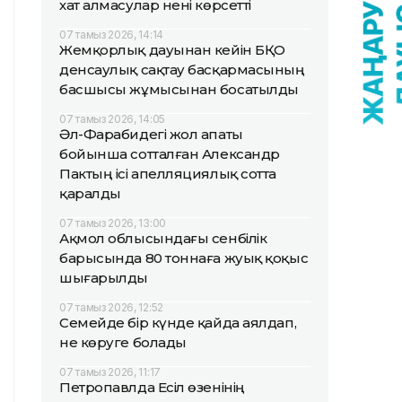
хат алмасулар нені көрсетті
07 тамыз 2026, 14:14
Жемқорлық дауынан кейін БҚО
денсаулық сақтау басқармасының
басшысы жұмысынан босатылды
07 тамыз 2026, 14:05
Әл-Фарабидегі жол апаты
бойынша сотталған Александр
Пактың ісі апелляциялық сотта
қаралды
07 тамыз 2026, 13:00
Ақмол облысындағы сенбілік
барысында 80 тоннаға жуық қоқыс
шығарылды
07 тамыз 2026, 12:52
Семейде бір күнде қайда аялдап,
не көруге болады
07 тамыз 2026, 11:17
Петропавлда Есіл өзенінің