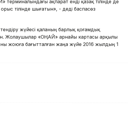
Й» терминалындағы ақпарат енді қазақ тілінде де
орыс тілінде шығатын», - деді баспасөз
ттендіру жүйесі қаланың барлық қоғамдық
латын. Жолаушылар «ОҢАЙ» арнайы картасы арқылы
аны жоюға бағытталған жаңа жүйе 2016 жылдың 1