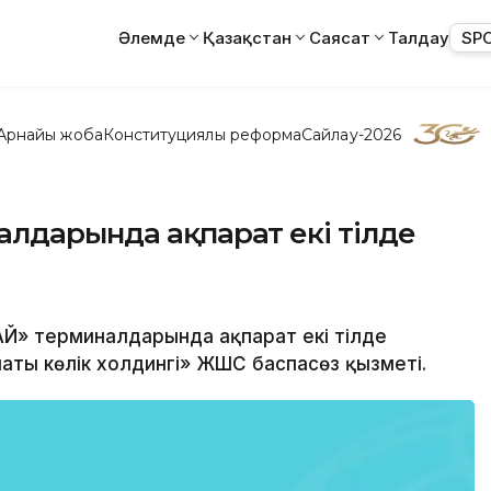
Әлемде
Қазақстан
Саясат
Талдау
SP
Арнайы жоба
Конституциялық реформа
Сайлау-2026
лдарында ақпарат екі тілде
Й» терминалдарында ақпарат екі тілде
ты көлік холдингі» ЖШС баспасөз қызметі.