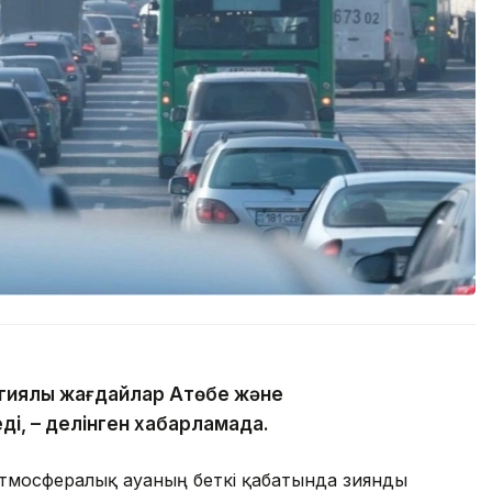
гиялық жағдайлар Ақтөбе және
ді, – делінген хабарламада.
атмосфералық ауаның беткі қабатында зиянды