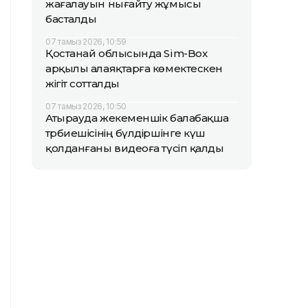
жағалауын нығайту жұмысы
басталды
07 тамыз 2026, 10:59
Қостанай облысында Sim-Box
арқылы алаяқтарға көмектескен
жігіт сотталды
07 тамыз 2026, 10:50
Атырауда жекеменшік балабақша
тәрбиешісінің бүлдіршінге күш
қолданғаны видеоға түсіп қалды