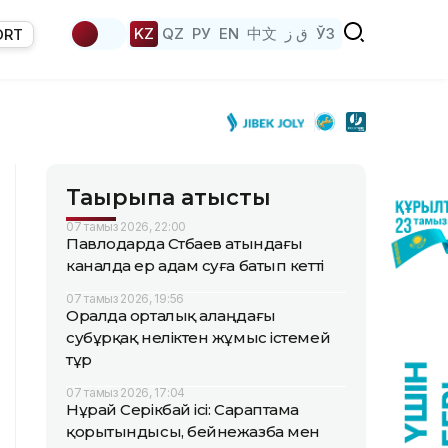
KZ
QZ
РУ
EN
中文
ق ز
ЎЗ
ORT
Тақырыпқа қатысты
07 тамыз 2026, 22:00
Павлодарда Сәтбаев атындағы
каналда ер адам суға батып кетті
07 тамыз 2026, 19:56
Оралда орталық алаңдағы
субұрқақ неліктен жұмыс істемей
тұр
07 тамыз 2026, 17:04
Нұрай Серікбай ісі: Сараптама
қорытындысы, бейнежазба мен