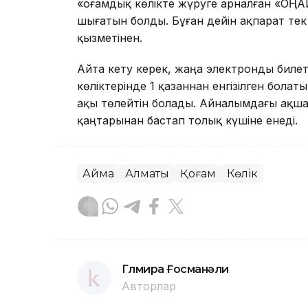
«Қоғамдық көлікте жүруге арналған «ОҢА
шығатын болды. Бұған дейін ақпарат тек 
қызметінен.
Айта кету керек, жаңа электронды биле
көліктерінде 1 қазаннан енгізілген бо
ақы төлейтін болады. Айналымдағы ақш
қаңтарынан бастап толық күшіне енеді.
Аймақ
Алматы
Қоғам
Көлік
Гүлмира Ғосманәли
Авторлар