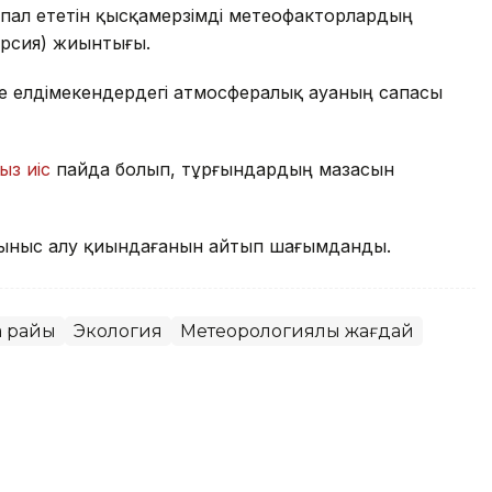
пал ететін қысқамерзімді метеофакторлардың
ерсия) жиынтығы.
де елдімекендердегі атмосфералық ауаның сапасы
ыз иіс
пайда болып, тұрғындардың мазасын
ыныс алу қиындағанын айтып шағымданды.
а райы
Экология
Метеорологиялық жағдай