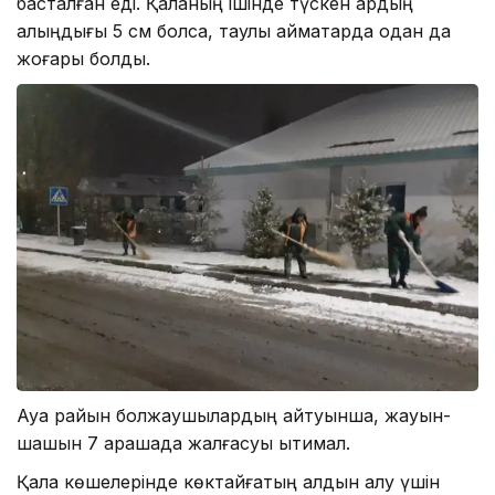
басталған еді. Қаланың ішінде түскен қардың
қалыңдығы 5 см болса, таулы аймақтарда одан да
жоғары болды.
Ауа райын болжаушылардың айтуынша, жауын-
шашын 7 қарашада жалғасуы ықтимал.
Қала көшелерінде көктайғақтың алдын алу үшін