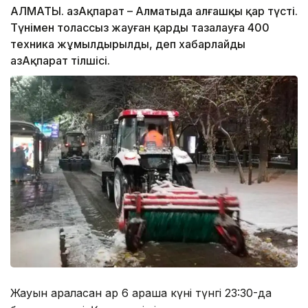
АЛМАТЫ. ҚазАқпарат – Алматыда алғашқы қар түсті.
Түнімен толассыз жауған қарды тазалауға 400
техника жұмылдырылды, деп хабарлайды
ҚазАқпарат тілшісі.
Жауын араласқан қар 6 қараша күні түнгі 23:30-да