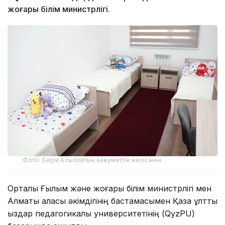
жоғары білім министрлігі.
Фото: Берік Асыловтың әлеуметтік желісінен
Орталық Ғылым және жоғары білім министрлігі мен
Алматы қаласы әкімдігінің бастамасымен Қазақ ұлттық
қыздар педагогикалық университетінің (QyzPU)