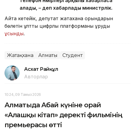
телефон нөмірлері арқылы хабарласа
алады, – деп хабарлады министрлік.
Айта кетейік, депутат жатақхана орындарын
бөлетін ұлттық цифрлық платформаны құруды
ұсынды
.
Жатақхана
Алматы
Студент
Асхат Райқұл
Авторлар
10:24, 09 Тамыз 2026
Алматыда Абай күніне орай
«Алғашқы кітап» деректі фильмінің
премьерасы өтті