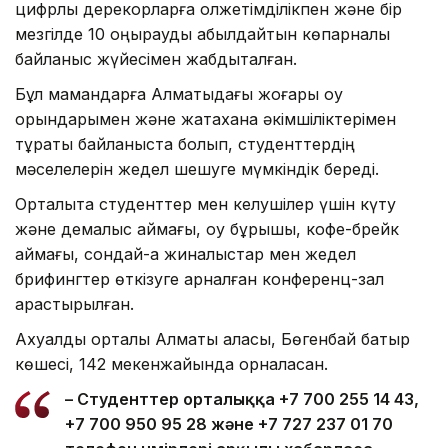
цифрлық дерекқорларға қолжетімділікпен және бір
мезгілде 10 қоңырауды қабылдайтын көпарналы
байланыс жүйесімен жабдықталған.
Бұл мамандарға Алматыдағы жоғары оқу
орындарымен және жатақхана әкімшіліктерімен
тұрақты байланыста болып, студенттердің
мәселелерін жедел шешуге мүмкіндік береді.
Орталықта студенттер мен келушілер үшін күту
және демалыс аймағы, оқу бұрышы, кофе-брейк
аймағы, сондай-ақ жиналыстар мен жедел
брифингтер өткізуге арналған конференц-зал
қарастырылған.
Ахуалдық орталық Алматы қаласы, Бөгенбай батыр
көшесі, 142 мекенжайында орналасқан.
– Студенттер орталыққа +7 700 255 14 43,
+7 700 950 95 28 және +7 727 237 01 70