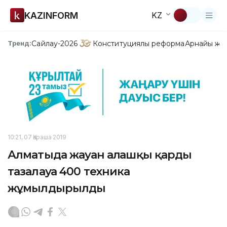
KAZINFORM
KZ
Сайлау-2026
Конституциялық реформа
Арнайы жо
Тренд:
10:21, 07 Қараша 2019
Алматыда жауған алғашқы қарды
тазалауға 400 техника
жұмылдырылды