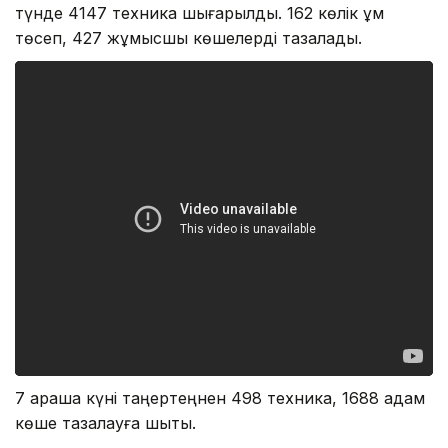
түнде 4147 техника шығарылды. 162 көлік құм
төсеп, 427 жұмысшы көшелерді тазалады.
7 қараша күні таңертеңнен 498 техника, 1688 адам
көше тазалауға шықты.