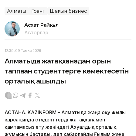
Алматы
Грант
Шағын бизнес
Асхат Райқұл
Авторлар
12:39, 09 Тамыз 2026
Алматыда жатақханадан орын
таппаған студенттерге көмектесетін
орталық ашылды
АСТАНА. KAZINFORM – Алматыда жаңа оқу жылы
қарсаңында студенттерді жатақханамен
қамтамасыз ету жөніндегі Ахуалдық орталық
жұмысын бастады, деп хабарлайды Ғылым және