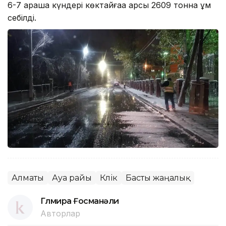
6-7 қараша күндері көктайғаққа қарсы 2609 тонна құм
себілді.
Алматы
Ауа райы
Көлік
Басты жаңалық
Гүлмира Ғосманәли
Авторлар