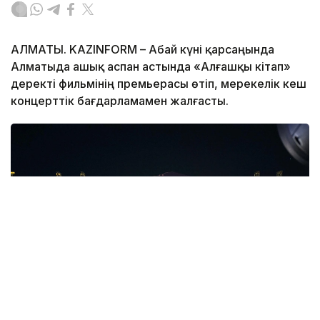
АЛМАТЫ. KAZINFORM – Абай күні қарсаңында
Алматыда ашық аспан астында «Алғашқы кітап»
деректі фильмінің премьерасы өтіп, мерекелік кеш
концерттік бағдарламамен жалғасты.