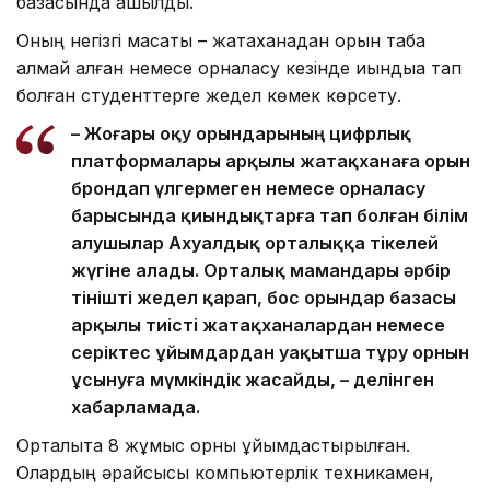
базасында ашылды.
Оның негізгі мақсаты – жатақханадан орын таба
алмай қалған немесе орналасу кезінде қиындыққа тап
болған студенттерге жедел көмек көрсету.
– Жоғары оқу орындарының цифрлық
платформалары арқылы жатақханаға орын
брондап үлгермеген немесе орналасу
барысында қиындықтарға тап болған білім
алушылар Ахуалдық орталыққа тікелей
жүгіне алады. Орталық мамандары әрбір
өтінішті жедел қарап, бос орындар базасы
арқылы тиісті жатақханалардан немесе
серіктес ұйымдардан уақытша тұру орнын
ұсынуға мүмкіндік жасайды, – делінген
хабарламада.
Орталықта 8 жұмыс орны ұйымдастырылған.
Олардың әрқайсысы компьютерлік техникамен,