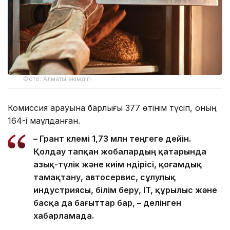
Фото: Алматы әкімдігі
Комиссия қарауына барлығы 377 өтінім түсіп, оның
164-і мақұлданған.
– Грант көлемі 1,73 млн теңгеге дейін.
Қолдау тапқан жобалардың қатарында
азық-түлік және киім өндірісі, қоғамдық
тамақтану, автосервис, сұлулық
индустриясы, білім беру, IT, құрылыс және
басқа да бағыттар бар, – делінген
хабарламада.