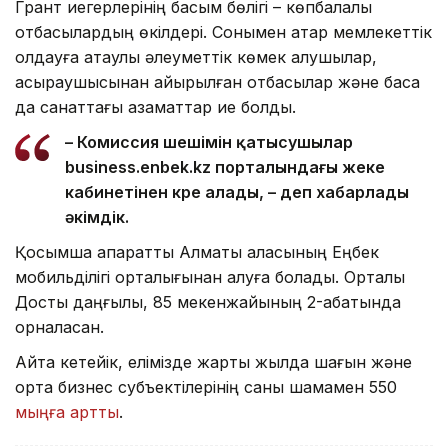
Грант иегерлерінің басым бөлігі – көпбалалы
отбасылардың өкілдері. Сонымен қатар мемлекеттік
қолдауға атаулы әлеуметтік көмек алушылар,
асыраушысынан айырылған отбасылар және басқа
да санаттағы азаматтар ие болды.
– Комиссия шешімін қатысушылар
business.enbek.kz порталындағы жеке
кабинетінен көре алады, – деп хабарлады
әкімдік.
Қосымша ақпаратты Алматы қаласының Еңбек
мобильділігі орталығынан алуға болады. Орталық
Достық даңғылы, 85 мекенжайының 2-қабатында
орналасқан.
Айта кетейік, елімізде жарты жылда шағын және
орта бизнес субъектілерінің саны шамамен 550
мыңға артты
.