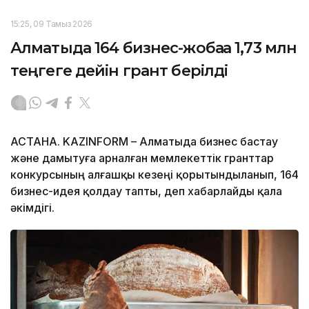
15:25, 09 Тамыз 2026
Алматыда 164 бизнес-жобаға 1,73 млн
теңгеге дейін грант берілді
АСТАНА. KAZINFORM – Алматыда бизнес бастау
және дамытуға арналған мемлекеттік гранттар
конкурсының алғашқы кезеңі қорытындыланып, 164
бизнес-идея қолдау тапты, деп хабарлайды қала
әкімдігі.