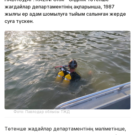
жағдайлар департаментінің ақпарынша, 1987
жылғы ер адам шомылуға тыйым салынған жерде
суға түскен.
Фото: Павлодар облысы ТЖД
Төтенше жағдайлар департаментінің мәліметінше,