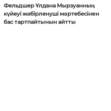
Фельдшер Ұлдана Мырзуанның
күйеуі жәбірленуші мәртебесінен
бас тартпайтынын айтты
АСТАНА. KAZINFORM – 2025 жылғы қарашада
қызметтік міндетін атқару кезінде қаза тапқан
фельдшер Ұлдана Мырзуанның күйеуі оның өліміне
қатысты қылмыстық іс бойынша жәбірленуші
мәртебесінен бас тартпайтынын мәлімдеді.