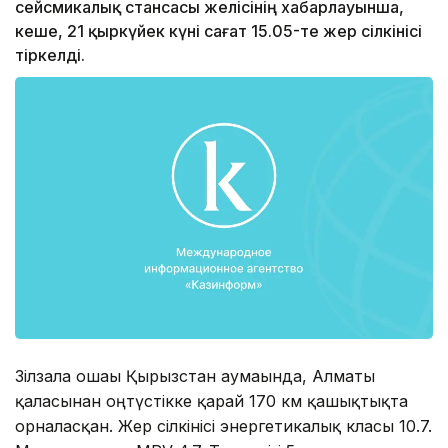
сейсмикалық стансасы желісінің хабарлауынша,
кеше, 21 қыркүйек күні сағат 15.05-те жер сілкінісі
тіркелді.
Зілзала ошағы Қырғызстан аумағында, Алматы
қаласынан оңтүстікке қарай 170 км қашықтықта
орналасқан. Жер сілкінісі энергетикалық класы 10.7.