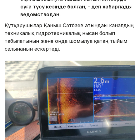
суға түсу кезінде болған, - деп хабарлады
ведомстводан.
Құтқарушылар Қаныш Сәтбаев атындағы каналдың
техникалық гидротехникалық нысан болып
табылатынын және онда шомылуға қатаң тыйым
салынғанын ескертеді.