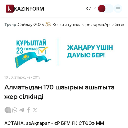
KAZINFORM
KZ
Сайлау-2026
Конституциялық реформа
Арнайы жо
Тренд:
16:50, 21 Қыркүйек 2015
Алматыдан 170 шақырым қашықтықта
жер сілкінді
АСТАНА. ҚазАқпарат - «ҚР БҒМ ҒК СТӘЭ» ММ