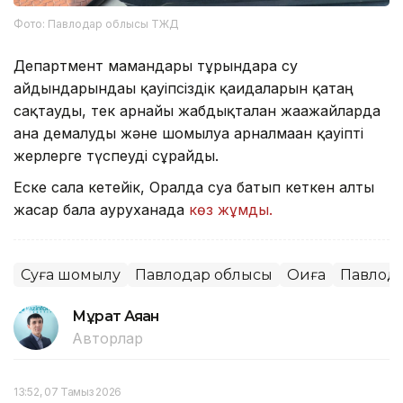
Фото: Павлодар облысы ТЖД
Департмент мамандары тұрғындарға су
айдындарындағы қауіпсіздік қағидаларын қатаң
сақтауды, тек арнайы жабдықталған жағажайларда
ғана демалуды және шомылуға арналмаған қауіпті
жерлерге түспеуді сұрайды.
Еске сала кетейік, Оралда суға батып кеткен алты
жасар бала ауруханада
көз жұмды.
Суға шомылу
Павлодар облысы
Оқиға
Павлод
Мұрат Аяған
Авторлар
13:52, 07 Тамыз 2026