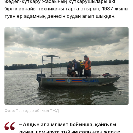
жедел-құтқару жасағының құтқарушылары екі
бірлік арнайы техниканы тарта отырып, 1987 жылы
туған ер адамның денесін судан алып шыққан.
Фото: Павлодар облысы ТЖД
– Алдын ала мәлімет бойынша, қайғылы
оқиға шомылуға тыйым салынған жерде