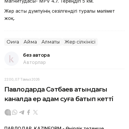
Магнитудасы- MPV 4.7. Тереңдігі 5 км.
Жер асты дүмпуінің сезілгендігі туралы мәлімет
жоқ.
Оқиға
Аймақ
Алматы
Жер сілкінісі
без автора
Авторлар
22:00, 07 Тамыз 2026
Павлодарда Сәтбаев атындағы
каналда ер адам суға батып кетті
ПАВЛОДАР. KAZINFORM - Өңірлік төтенше