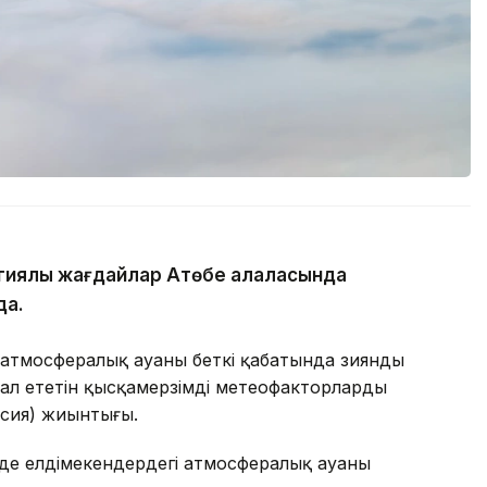
иялық жағдайлар Ақтөбе қалаласында
да.
атмосфералық ауаның беткі қабатында зиянды
ал ететін қысқамерзімді метеофакторлардың
рсия) жиынтығы.
де елдімекендердегі атмосфералық ауаның