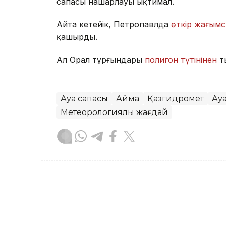
сапасы нашарлауы ықтимал.
Айта кетейік, Петропавлда
өткір жағымс
қашырды.
Ал Орал тұрғындары
полигон түтінінен
т
Ауа сапасы
Аймақ
Қазгидромет
Ау
Метеорологиялық жағдай
Жасұлан Бақытбекұлы
Авторлар