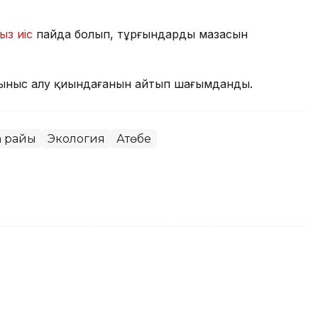
ыз иіс
пайда болып, тұрғындардың мазасын
ыныс алу қиындағанын айтып шағымданды.
а райы
Экология
Ақтөбе