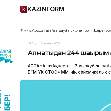
KAZINFORM
Ақорда
Тағайындау
Заң және тәртіп
Дерекқор
Тренд:
01:45, 03 Қыркүйек 2015
Алматыдан 244 шақырым қа
АСТАНА. ҚазАқпарат - 3 қыркүйек күні
БҒМ ҰК СТӘЭ» ММ-нің сейсмикалық ста