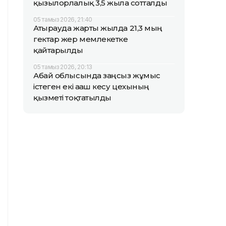
қызылорлалық 3,5 жылға сотталды
05 тамыз 2026, 21:40
Атырауда жарты жылда 21,3 мың
гектар жер мемлекетке
қайтарылды
05 тамыз 2026, 20:13
Абай облысында заңсыз жұмыс
істеген екі ағаш кесу цехының
қызметі тоқтатылды