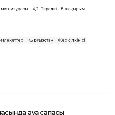
, магнитудасы - 4,2. Тереңдігі - 5 шақырым.
емлекеттер
Қырғызстан
Жер сілкінісі
қаласында ауа сапасы