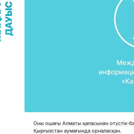
Оның ошағы Алматы қаласынан оңтүстік
Қырғызстан аумағында орналасқан.