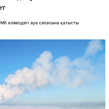
ет
МК еліміздегі ауа сапасына қатысты