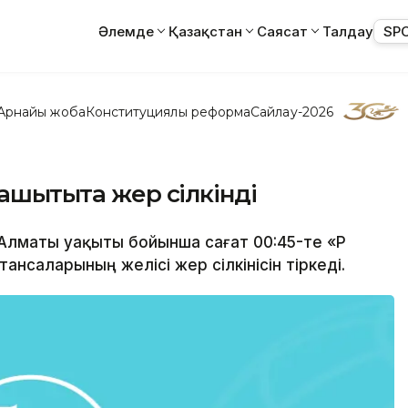
Әлемде
Қазақстан
Саясат
Талдау
SP
Арнайы жоба
Конституциялық реформа
Сайлау-2026
шықтықта жер сілкінді
 Алматы уақыты бойынша сағат 00:45-те «ҚР
нсаларының желісі жер сілкінісін тіркеді.