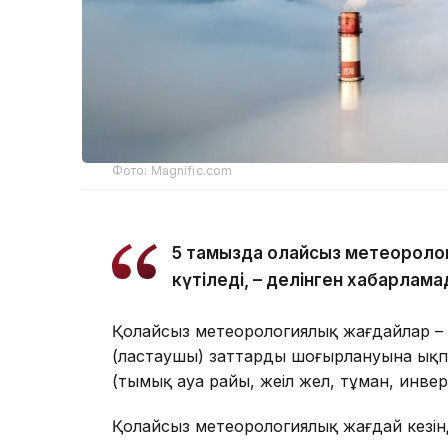
Фото: Magnific.com
5 тамызда қолайсыз метеоролог
күтіледі, – делінген хабарлама
Қолайсыз метеорологиялық жағдайлар – 
(ластаушы) заттардың шоғырлануына ықп
(тымық ауа райы, жеңіл жел, тұман, инве
Қолайсыз метеорологиялық жағдай кезін