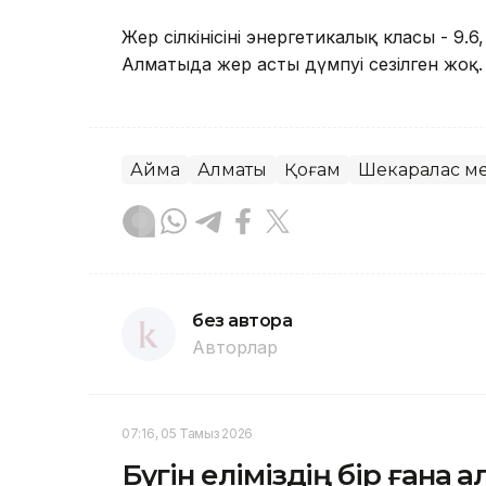
Жер сілкінісінің энергетикалық класы - 9.6
Алматыда жер асты дүмпуі сезілген жоқ.
Аймақ
Алматы
Қоғам
Шекаралас м
без автора
Авторлар
07:16, 05 Тамыз 2026
Бүгін еліміздің бір ғана 