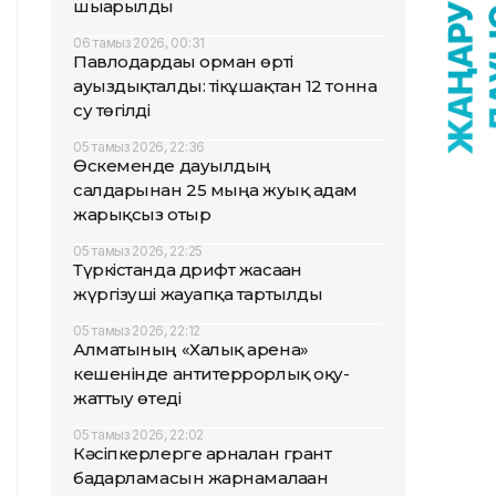
шығарылды
06 тамыз 2026, 00:31
Павлодардағы орман өрті
ауыздықталды: тікұшақтан 12 тонна
су төгілді
05 тамыз 2026, 22:36
Өскеменде дауылдың
салдарынан 25 мыңға жуық адам
жарықсыз отыр
05 тамыз 2026, 22:25
Түркістанда дрифт жасаған
жүргізуші жауапқа тартылды
05 тамыз 2026, 22:12
Алматының «Халық арена»
кешенінде антитеррорлық оқу-
жаттығу өтеді
05 тамыз 2026, 22:02
Кәсіпкерлерге арналған грант
бағдарламасын жарнамалаған