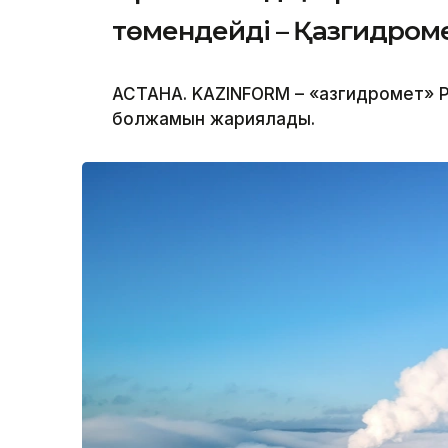
төмендейді – Қазгидром
АСТАНА. KAZINFORM – «Қазгидромет» Р
болжамын жариялады.