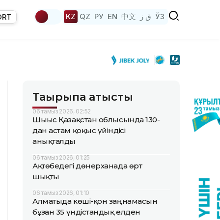
KZ
QZ
РУ
EN
中文
ق ز
ЎЗ
ORT
Тақырыпқа қатысты
06 тамыз 2026, 02:52
Шығыс Қазақстан облысында 130-
дан астам қоқыс үйіндісі
анықталды
06 тамыз 2026, 01:25
Ақтөбедегі дөнерханада өрт
шықты
06 тамыз 2026, 01:10
Алматыда көші-қон заңнамасын
бұзған 35 үндістандық елден