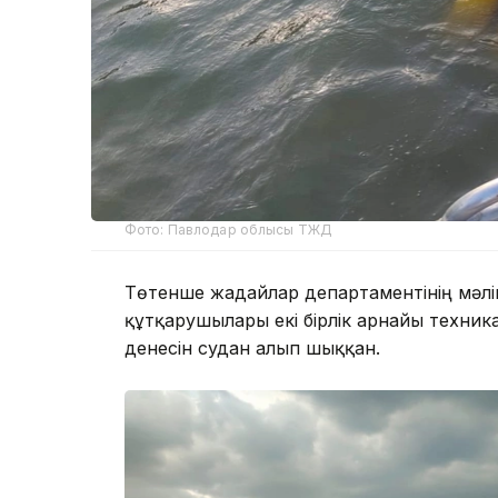
Фото: Павлодар облысы ТЖД
Төтенше жағдайлар департаментінің мәл
құтқарушылары екі бірлік арнайы техник
денесін судан алып шыққан.