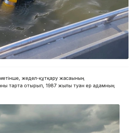
іметінше, жедел-құтқару жасағының
аны тарта отырып, 1987 жылы туған ер адамның