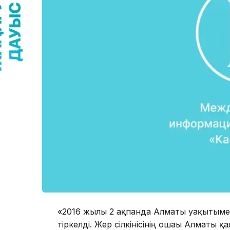
«2016 жылғы 2 ақпанда Алматы уақытымен 
тіркелді. Жер сілкінісінің ошағы Алматы