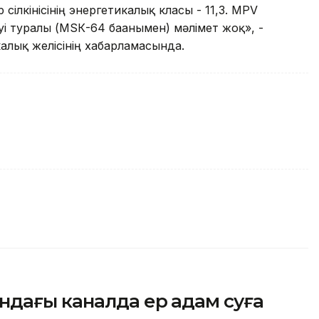
ілкінісінің энергетикалық класы - 11,3. MPV
ілуі туралы (МSК-64 бағанымен) мәлімет жоқ», -
лық желісінің хабарламасында.
ндағы каналда ер адам суға