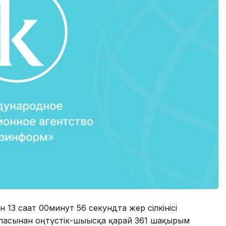
13 сағат 00минут 56 секундта жер сілкінісі
 қаласынан оңтүстік-шығысқа қарай 361 шақырым