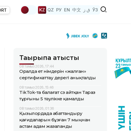
KZ
QZ
РУ
EN
中文
ق ز
ЎЗ
ORT
Тақырыпқа қатысты
08 тамыз 2026, 17:44
Оралда ет өнімдерін «жалған»
сертификаттау дерегі анықталды
08 тамыз 2026, 15:46
TikTok-та балағат сөз айтқан Тараз
тұрғыны 5 тәулікке қамалды
08 тамыз 2026, 01:36
Қызылордада абаттандыру
қағидаларын бұзған 7 мыңнан
астам адам жазаланды