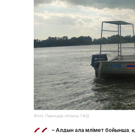
Фото: Павлодар облысы ТЖД
– Алдын ала мәлімет бойынша,