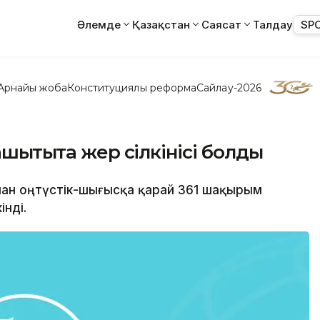
Әлемде
Қазақстан
Саясат
Талдау
SP
Арнайы жоба
Конституциялық реформа
Сайлау-2026
шықтықта жер сілкінісі болды
нан оңтүстік-шығысқа қарай 361 шақырым
нді.