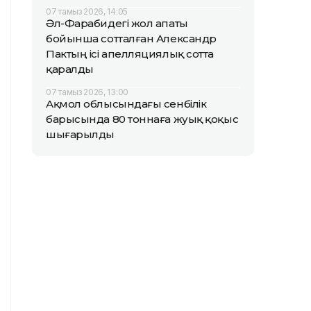
07 тамыз 2026, 14:05
Әл-Фарабидегі жол апаты
бойынша сотталған Александр
Пактың ісі апелляциялық сотта
қаралды
07 тамыз 2026, 13:00
Ақмол облысындағы сенбілік
барысында 80 тоннаға жуық қоқыс
шығарылды