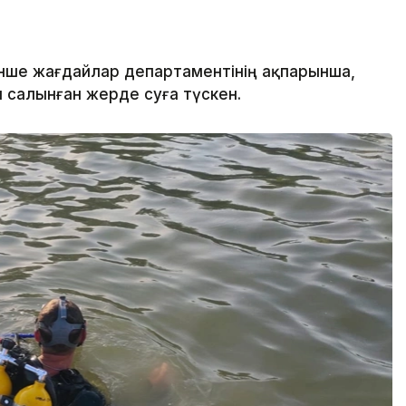
нше жағдайлар департаментінің ақпарынша,
салынған жерде суға түскен.