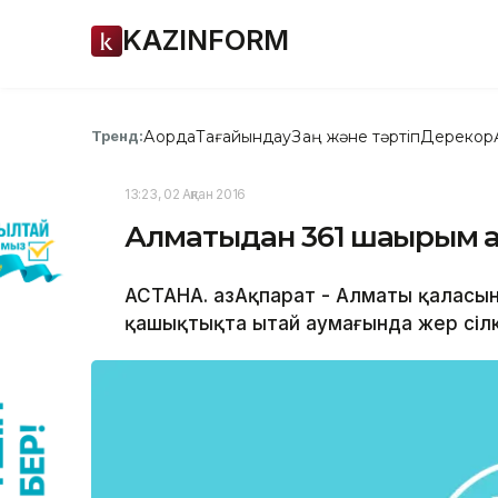
KAZINFORM
Ақорда
Тағайындау
Заң және тәртіп
Дерекқор
Тренд:
13:23, 02 Ақпан 2016
Алматыдан 361 шақырым қа
АСТАНА. ҚазАқпарат - Алматы қаласы
қашықтықта Қытай аумағында жер сілкі