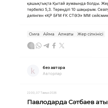
қашықтықта Қытай аумағында болды. Жер с
тербелісі 5,3. Тереңдігі 10 шақырым. Сез
делінген «ҚР БҒМ ҒК СТӘЭ» ММ сейсмика
Оқиға
Аймақ
Алматы
Жер сілкінісі
без автора
Авторлар
22:00, 07 Тамыз 2026
Павлодарда Сәтбаев аты