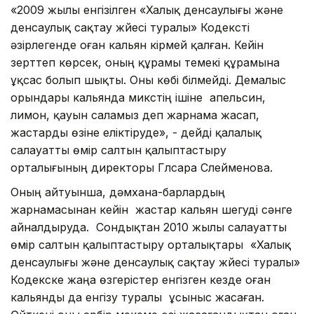
«2009 жылы енгізілген «Халық денсаулығы және
денсаулық сақтау жүйесі туралы» Кодексті
әзірлегенде оған кальян кірмей қалған. Кейін
зерттеп көрсек, оның құрамы темекі құрамына
ұқсас болып шықты. Оны көбі білмейді. Демалыс
орындары кальянда микстің ішіне апельсин,
лимон, қауын саламыз деп жарнама жасап,
жастарды өзіне еліктіруде», - дейді қалалық
салауатты өмір салтын қалыптастыру
орталығының директоры Гүлсара Сүлейменова.
Оның айтуынша, дәмхана-барлардың
жарнамасынан кейін жастар кальян шегуді сәнге
айналдыруда. Сондықтан 2010 жылы салауатты
өмір салтын қалыптастыру орталықтары «Халық
денсаулығы және денсаулық сақтау жүйесі туралы»
Кодекске жаңа өзгерістер енгізген кезде оған
кальянды да енгізу туралы ұсыныс жасаған.