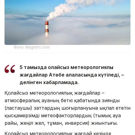
Фото: Magnific.com
5 тамызда қолайсыз метеорологиялық
жағдайлар Ақтөбе қалаласында күтіледі, –
делінген хабарламада.
Қолайсыз метеорологиялық жағдайлар –
атмосфералық ауаның беткі қабатында зиянды
(ластаушы) заттардың шоғырлануына ықпал ететін
қысқамерзімді метеофакторлардың (тымық ауа
райы, жеңіл жел, тұман, инверсия) жиынтығы.
Қолайсыз метеорологиялық жағдай кезінде