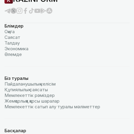
Бөлімдер
Оқиға
Саясат
Талдау
Экономика
Әлемде
Біз туралы
Пайдаланушылық келiciм
Құпиялылық саясаты
Мемлекеттік рәміздер
Жемқорлыққа қарсы шаралар
Мемлекеттік сатып алу туралы мәлiметтер
Басқалар