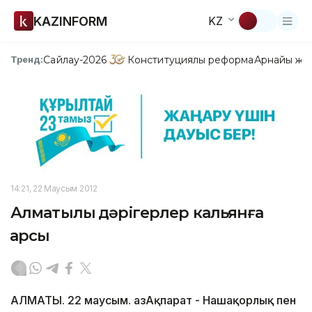
KAZINFORM
KZ
Сайлау-2026
Конституциялық реформа
Арнайы жо
Тренд:
14:21, 22 Маусым 2012
Алматылық дәрігерлер кальянға
қарсы
АЛМАТЫ. 22 маусым. ҚазАқпарат - Нашақорлық пен