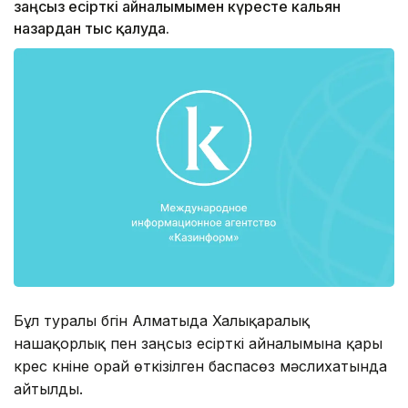
заңсыз есірткі айналымымен күресте кальян
назардан тыс қалуда.
Бұл туралы бүгін Алматыда Халықаралық
нашақорлық пен заңсыз есірткі айналымына қары
күрес күніне орай өткізілген баспасөз мәслихатында
айтылды.