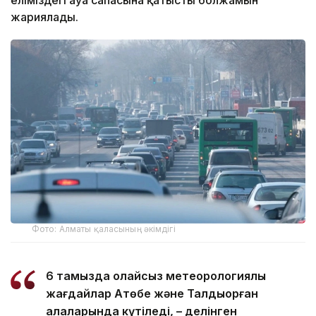
жариялады.
Фото: Алматы қаласының әкімдігі
6 тамызда қолайсыз метеорологиялық
жағдайлар Ақтөбе және Талдықорған
қалаларында күтіледі, – делінген