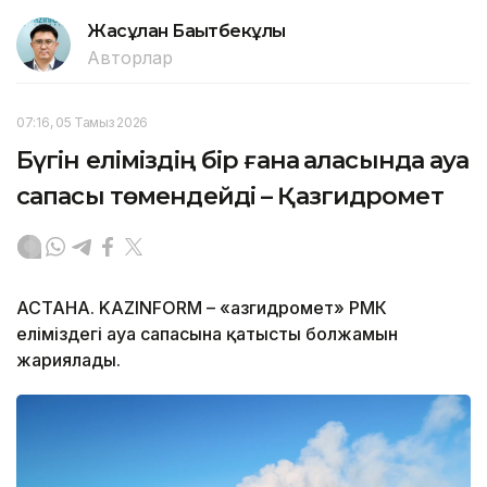
Жасұлан Бақытбекұлы
Авторлар
07:16, 05 Тамыз 2026
Бүгін еліміздің бір ғана қаласында ауа
сапасы төмендейді – Қазгидромет
АСТАНА. KAZINFORM – «Қазгидромет» РМК
еліміздегі ауа сапасына қатысты болжамын
жариялады.