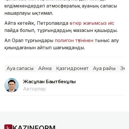
елдімекендердегі атмосфералық ауаның сапасы
нашарлауы ықтимал.
Айта кетейік, Петропавлда
өткір жағымсыз иіс
пайда болып, тұрғындардың мазасын қашырды.
Ал Орал тұрғындары
полигон түтінінен
тыныс алу
қиындағанын айтып шағымданды.
Ауа сапасы
Аймақ
Қазгидромет
Ауа райы
Эк
Жасұлан Бақытбекұлы
Авторлар
KAZINFORM