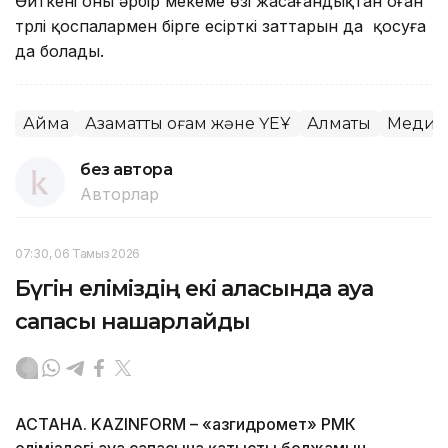
Өйткені оны әрбір мекеме өзі жасағандықтан оған
түрлі қоспалармен бірге есірткі заттарын да қосуға
да болады.
Аймақ
Азаматтық қоғам және ҮЕҰ
Алматы
Медиц
без автора
Авторлар
07:30, 06 Тамыз 2026
Бүгін еліміздің екі қаласында ауа
сапасы нашарлайды
АСТАНА. KAZINFORM – «Қазгидромет» РМК
еліміздегі ауа сапасына қатысты болжамын