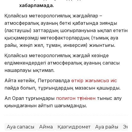
хабарламада.
Қолайсыз метеорологиялық жағдайлар –
атмосфералық ауаның беткі қабатында зиянды
(ластаушы) заттардың шоғырлануына ықпал ететін
қысқамерзімді метеофакторлардың (тымық ауа
райы, жеңіл жел, тұман, инверсия) жиынтығы.
Қолайсыз метеорологиялық жағдай кезінде
елдімекендердегі атмосфералық ауаның сапасы
нашарлауы ықтимал.
Айта кетейік, Петропавлда
өткір жағымсыз иіс
пайда болып, тұрғындардың мазасын қашырды.
Ал Орал тұрғындары
полигон түтінінен
тыныс алу
қиындағанын айтып шағымданды.
Ауа сапасы
Аймақ
Қазгидромет
Ауа райы
Эк