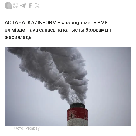
АСТАНА. KAZINFORM – «Қазгидромет» РМК
еліміздегі ауа сапасына қатысты болжамын
жариялады.
Фото: Pixabay