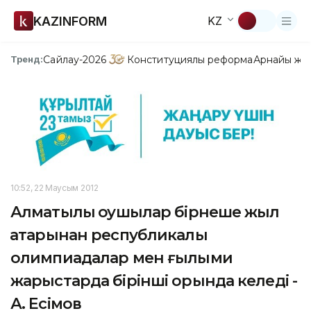
KAZINFORM
KZ
Сайлау-2026
Конституциялық реформа
Арнайы жо
Тренд:
10:52, 22 Маусым 2012
Алматылық оқушылар бірнеше жыл
қатарынан республикалық
олимпиадалар мен ғылыми
жарыстарда бірінші орында келеді -
А. Есімов