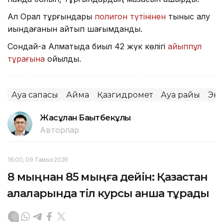
Ал Орал тұрғындары
полигон түтінінен
тыныс алу
қиындағанын айтып шағымданды.
Сондай-ақ Алматыда биыл 42 жүк көлігі
айыппұл
тұрағына
қойылды.
Ауа сапасы
Аймақ
Қазгидромет
Ауа райы
Эк
Жасұлан Бақытбекұлы
Авторлар
16:00, 09 Тамыз 2026
8 мыңнан 85 мыңға дейін: Қазақстан
қалаларында тіл курсы қанша тұрады