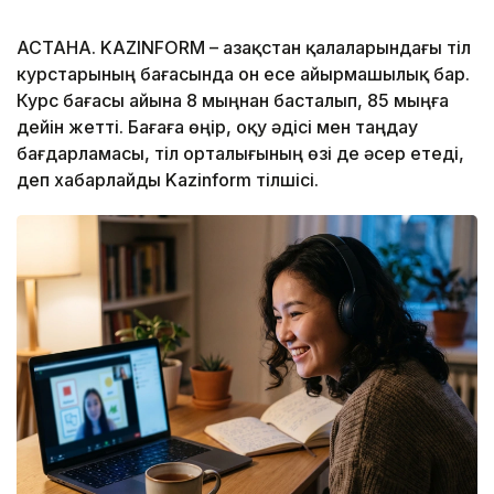
АСТАНА. KAZINFORM – Қазақстан қалаларындағы тіл
курстарының бағасында он есе айырмашылық бар.
Курс бағасы айына 8 мыңнан басталып, 85 мыңға
дейін жетті. Бағаға өңір, оқу әдісі мен таңдау
бағдарламасы, тіл орталығының өзі де әсер етеді,
деп хабарлайды Kazinform тілшісі.