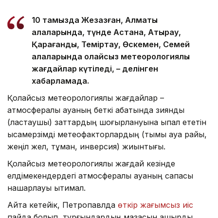
10 тамызда Жезқазған, Алматы
қалаларында, түнде Астана, Атырау,
Қарағанды, Теміртау, Өскемен, Семей
қалаларында қолайсыз метеорологиялық
жағдайлар күтіледі, – делінген
хабарламада.
Қолайсыз метеорологиялық жағдайлар –
атмосфералық ауаның беткі қабатында зиянды
(ластаушы) заттардың шоғырлануына ықпал ететін
қысқамерзімді метеофакторлардың (тымық ауа райы,
жеңіл жел, тұман, инверсия) жиынтығы.
Қолайсыз метеорологиялық жағдай кезінде
елдімекендердегі атмосфералық ауаның сапасы
нашарлауы ықтимал.
Айта кетейік, Петропавлда
өткір жағымсыз иіс
пайда болып, тұрғындардың мазасын қашырды.