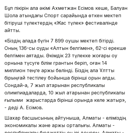
Бұл пікірін қала әкімі Ахметжан Есімов кеше, Балуан
Шолақ атындағы Спорт сарайында өткен мектеп
бітіруші түлектердің «Жас түлек» фестивалінде
айтты.
«Біздің қалада бүгін 7 899 оқушы мектеп бітірді.
Оның 136-сы оқуды «Алтын белгімен», 62-сі ерекше
белгімен аяқтады. Әкімдік 23 түлекке жоғары оқу
орнына түсуге білім грантын беріп, оған 14
миллион теңге қаржы бөлінді. Біздің қала Ұлттық
бірыңғай тестілеу бойынша бірінші орын алды.
Сондай-ақ, 7 жыл қатарынан республикалық
олимпиадаларда, 10 жыл қатарынан республикалық
ғылыми жарыстарда бірінші орында келе жатыр»,
- деді А. Есімов.
Шахар басшысының айтуныша, Алматы - еліміздің
экономикалық және қаржы орталығы. Алматы -
республикалық бюджеттің ең ірі доноры. Алматы -