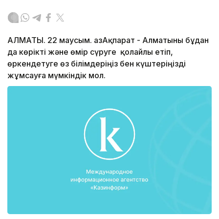
АЛМАТЫ. 22 маусым. ҚазАқпарат - Алматыны бұдан
да көрікті және өмір сүруге қолайлы етіп,
өркендетуге өз білімдеріңіз бен күштеріңізді
жұмсауға мүмкіндік мол.