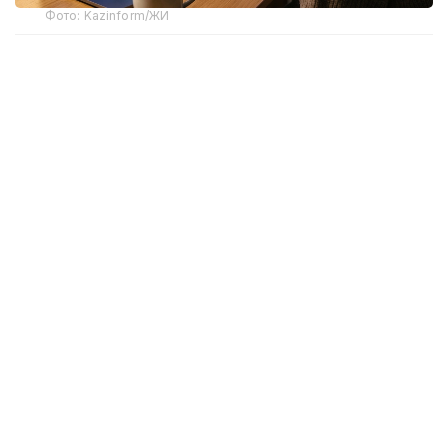
Фото: Kazinform/ЖИ
Тіл курстарындағы бағаны салыстырған кезде
ересектерге арналған ағылшын тілі
бағдарламасына тоқталдық. Себебі қазіргі кезде дәл
осы курсқа сұраныс артып тұр.
Ең жоғары баға Астана мен Алматы қалаларында
тіркелді. Елордада тіл курсының бағасы 40 000 –
85 000 теңге аралығында. Ал Алматы қаласында 28
000 теңгеден басталып, 78 000 теңгеге жетті. Баға
жоғары қалалар қатарында Шымкент те бар. Мұнда
тіл курсының құны айына 60 000 теңгеге дейін
барады.
Облыс орталықтарының көбінде баға 20 000 – 45
000 теңге аралығында. Ал Қарағанды мен
Жезқазған қалаларында оқу ақысы 20 000 – 60 000
теңге, Семейде 25 000 – 58 300 теңге аралығында