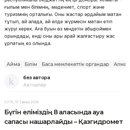
ғылым мен білімнің, мәдениет, спорт және
туризмнің орталығы. Оны жастар әрдайым мақтан
тұтып, қай қалада, қай елде жүрмесін мақтан етіп
жүруі керек. Аға буын өз міндетін абыроймен
орындады, енді оны ары қарай жалғастыру жас
ұрпақтың өз қолында.
Аймақ
Білім
Басқа мемлекеттік органдар
Алмат
без автора
Авторлар
07:16, 10 Тамыз 2026
Бүгін еліміздің 8 қаласында ауа
сапасы нашарлайды – Қазгидромет