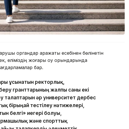
қарушы органдар қаражаты есебінен бөлінетін
ек, еліміздің жоғары оқу орындарында
бағдарламалар бар.
ары ұсынатын ректорлық,
м беру гранттарының жалпы саны екі
у талаптарын әр университет дербес
тық бірыңғай тестілеу нәтижелері,
ын белгі» иегері болуы,
ғармашылық және спорттық
ай-ақ талапкердің әлеуметтік