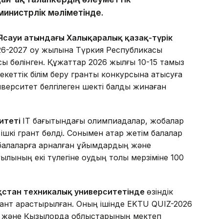
 министрлік мәліметінде.
 Ясауи атындағы Халықаралық қазақ-түрік
26-2027 оқу жылына Түркия Республикасы
сы бөлінген. Құжаттар 2026 жылғы 10-15 тамыз
кеттік білім беру гранты конкурсына қатысуға
ерситет белгілеген шекті балды жинаған
ситеті
IT бағытындағы олимпиадалар, жобалар
шкі грант бөлді. Сонымен қатар жетім балалар
 балаларға арналған ұйымдардың және
ылының екі түлегіне оқудың толық мерзіміне 100
ақстан техникалық университетінде
өзіндік
ант қарастырылған. Оның ішінде EKTU QUIZ-2026
н және Қызылорда облыстарының мектеп