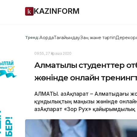
KAZINFORM
Ақорда
Тағайындау
Заң және тәртіп
Дерекқор
Тренд:
09:55, 27 Қараша 2020
Алматылық студенттер от
жөнінде онлайн тренингт
АЛМАТЫ. ҚазАқпарат – Алматыдағы ж
құндылықтың маңызы жөнінде онлайн 
ҚазАқпарат «Зор Рух» қайырымдылық 