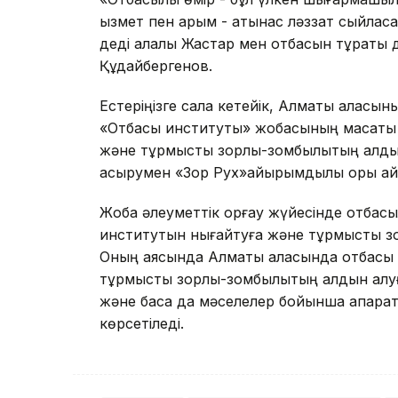
қызмет пен қарым - қатынас ләззат сыйлас
деді қалалық Жастар мен отбасын тұрақт
Құдайбергенов.
Естеріңізге сала кетейік, Алматы қаласын
«Отбасы институты» жобасының мақсаты 
және тұрмыстық зорлық-зомбылықтың алды
асырумен «Зор Рух»қайырымдылық қоры а
Жоба әлеуметтік қорғау жүйесінде отбасы
институтын нығайтуға және тұрмыстық з
Оның аясында Алматы қаласында отбасы
тұрмыстық зорлық-зомбылықтың алдын алуға 
және басқа да мәселелер бойынша ақпарат
көрсетіледі.