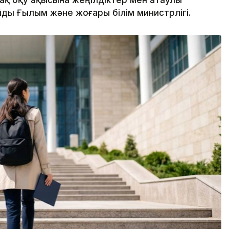
й-ақ оқу ақысына жеңілдіктер мен атаулы
ды Ғылым және жоғары білім министрлігі.