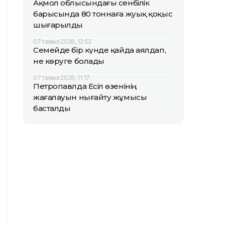
Ақмол облысындағы сенбілік
барысында 80 тоннаға жуық қоқыс
шығарылды
07 тамыз 2026, 12:52
Семейде бір күнде қайда аялдап,
не көруге болады
07 тамыз 2026, 11:17
Петропавлда Есіл өзенінің
жағалауын нығайту жұмысы
басталды