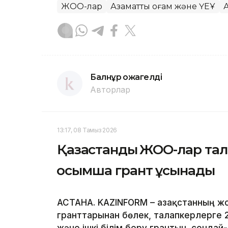
ЖОО-лар
Азаматтық қоғам және ҮЕҰ
Балнұр Қожагелді
Авторлар
13:17, 08 Тамыз 2026
Қазақстандық ЖОО-лар та
қосымша грант ұсынады
АСТАНА. KAZINFORM – Қазақстанның ж
гранттарынан бөлек, талапкерлерге 