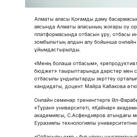
Алматы қаласы Қоғамдық даму басқармас
аясында Алматы қаласының жоғары оқу 
платформасында отбасын құру, отбасы и
зомбылықтың алдын алу бойынша онлайн 
ұйымдастырылды.
«Менің болашақ отбасым», «репродуктивт
бюджет» тақырыптарында дәрістер мен 
отбасылық құндылықтарды зерттеу орта
кандидаты, доцент Майра Кабакова өткіз
Онлайн семинар тренингтерге Әл-Фараб
«Тұран» университеті, «Қайнар» академи
академиясы, С.Асфендияров атындағы ме
Еуразиялық технологиялық университетіне
«Отбасылық өмір - бұл үлкен шығармашыл