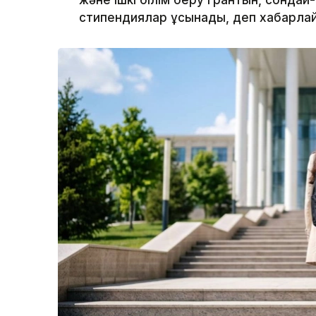
және ішкі білім беру грантын, сонда
стипендиялар ұсынады, деп хабарлай