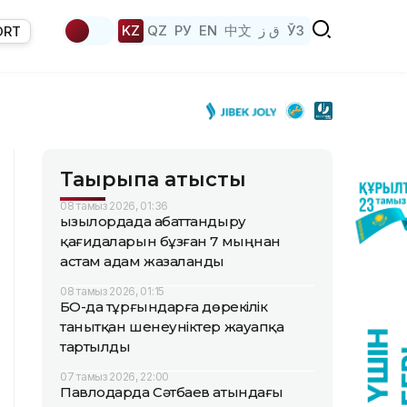
KZ
QZ
РУ
EN
中文
ق ز
ЎЗ
ORT
Тақырыпқа қатысты
08 тамыз 2026, 01:36
Қызылордада абаттандыру
қағидаларын бұзған 7 мыңнан
астам адам жазаланды
08 тамыз 2026, 01:15
БҚО-да тұрғындарға дөрекілік
танытқан шенеуніктер жауапқа
тартылды
07 тамыз 2026, 22:00
Павлодарда Сәтбаев атындағы