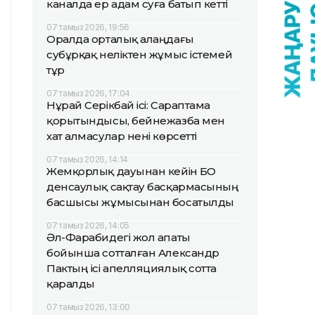
каналда ер адам суға батып кетті
07 тамыз 2026, 19:56
Оралда орталық алаңдағы
субұрқақ неліктен жұмыс істемей
тұр
07 тамыз 2026, 17:04
Нұрай Серікбай ісі: Сараптама
қорытындысы, бейнежазба мен
хат алмасулар нені көрсетті
07 тамыз 2026, 14:14
Жемқорлық дауынан кейін БҚО
денсаулық сақтау басқармасының
басшысы жұмысынан босатылды
07 тамыз 2026, 14:05
Әл-Фарабидегі жол апаты
бойынша сотталған Александр
Пактың ісі апелляциялық сотта
қаралды
07 тамыз 2026, 13:00