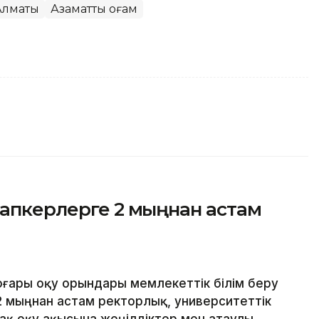
Алматы
Азаматтық қоғам
лапкерлерге 2 мыңнан астам
оғары оқу орындары мемлекеттік білім беру
2 мыңнан астам ректорлық, университеттік