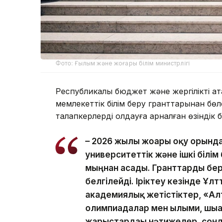
Фото: Ғылым және жоғары білім министрлігі
Республикалық бюджет және жергілікті ат
мемлекеттік білім беру гранттарынан бөл
талапкерлерді қолдауға арналған өзіндік 
– 2026 жылы жоғары оқу орынд
университеттік және ішкі білі
мыңнан асады. Гранттарды бер
белгілейді. Іріктеу кезінде Ұлт
академиялық жетістіктер, «Алт
олимпиадалар мен ғылыми, шы
жарыстардағы нәтижелер, сонд