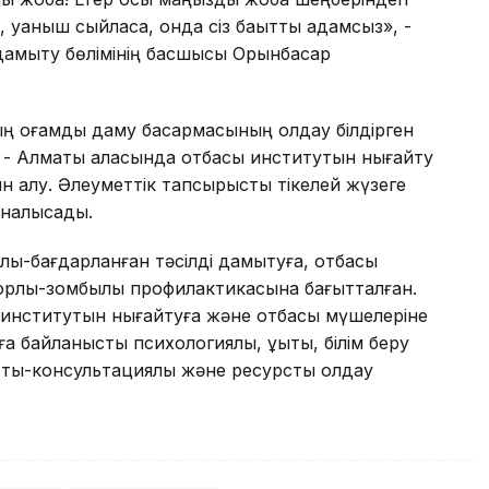
а, қуаныш сыйласа, онда сіз бақытты адамсыз», -
ы дамыту бөлімінің басшысы Орынбасар
ың қоғамдық даму басқармасының қолдау білдірген
- Алматы қаласында отбасы институтын нығайту
н алу. Әлеуметтік тапсырысты тікелей жүзеге
йналысады.
лық-бағдарланған тәсілді дамытуға, отбасы
орлық-зомбылық профилактикасына бағытталған.
 институтын нығайтуға және отбасы мүшелеріне
байланысты психологиялық, құқықтық, білім беру
тық-консультациялық және ресурстық қолдау