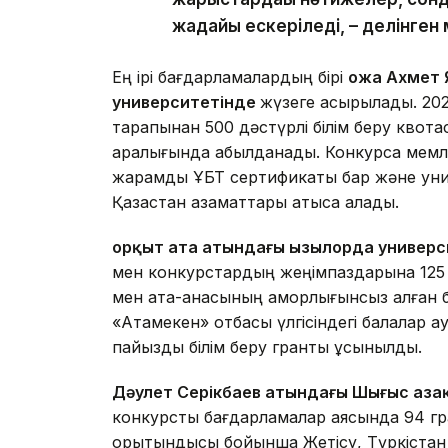
жағдайы ескеріледі, – делінген
Ең ірі бағдарламалардың бірі
Қожа Ахмет
университетінде
жүзеге асырылады. 20
тарапынан 500 дәстүрлі білім беру квота
аралығында қабылданады. Конкурсқа мемле
жарамды ҰБТ сертификаты бар және унив
Қазақстан азаматтары қатыса алады.
Қорқыт ата атындағы Қызылорда универ
мен конкурстардың жеңімпаздарына 125 і
мен ата-анасының қамқорлығынсыз қалған
«Атамекен» отбасы үлгісіндегі балалар ау
пайыздық білім беру гранты ұсынылды.
Дәулет Серікбаев атындағы Шығыс Қаз
конкурстық бағдарламалар аясында 94 гр
қорытындысы бойынша Жетісу, Түркіста