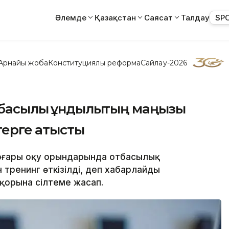
Әлемде
Қазақстан
Саясат
Талдау
SP
Арнайы жоба
Конституциялық реформа
Сайлау-2026
басылық құндылықтың маңызы
ерге қатысты
оғары оқу орындарында отбасылық
тренинг өткізілді, деп хабарлайды
қорына сілтеме жасап.