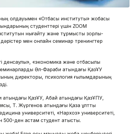
ының қолдауымен «Отбасы институты» жобасы
орындарының студенттері үшін ZOOM
нститутын нығайту және тұрмыстық зорлық-
дәрістер мен онлайн семинар тренингтер
і денсаулық», «экономика және отбасылық
семинарларды Әл-Фараби атындағы ҚазҰУ
лығының директоры, психология ғылымдарының
ді.
и атындағы ҚазҰУ, Абай атындағы ҚазҰПУ,
ясы, Т. Жүргенов атындағы Қазақ ұлттық
дицина университеті, «Нархоз» университеті,
н 500-ден астам студент қатысты.
ық жоба! Егер осы маңызды жоба шеңберіндегі