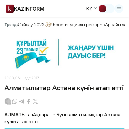
KAZINFORM
KZ
Сайлау-2026
Конституциялық реформа
Арнайы жо
Тренд:
23:33, 06 Шілде 2017
Алматылықтар Астана күнін атап өтті
АЛМАТЫ. ҚазАқпарат - Бүгін алматылықтар Астана
күнін атап өтті.