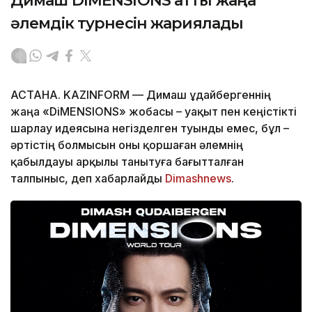
Димаш DiMENSIONS атты жаңа
әлемдік турнесін жариялады
АСТАНА. KAZINFORM — Димаш Құдайбергеннің
жаңа «DiMENSIONS» жобасы – уақыт пен кеңістікті
шарлау идеясына негізделген туынды емес, бұл –
әртістің болмысын оны қоршаған әлемнің
қабылдауы арқылы танытуға бағытталған
талпыныс, деп хабарлайды
Dimashnews
.