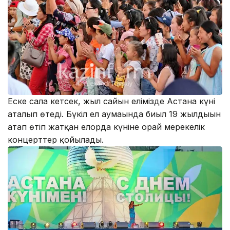
Еске сала кетсек, жыл сайын елімізде Астана күні
аталып өтеді. Бүкіл ел аумағында биыл 19 жылдығын
атап өтіп жатқан елорда күніне орай мерекелік
концерттер қойылады.