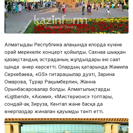
Алматыдағы Республика алаңында елорда күніне
орай мерекелік концерт қойылды. Сахнаға шыққан
қазақстандық эстраданың жұлдыздары екі сағат
ішінде өнер көрсетті. Олардың қатарында Жәмила
Серкебаева, «GS» гитарашылар дуэті, Зарина
Омарова, Тұрар Рақымберлин, Жанна
Орынбасаровалар болды. Алматылықтарды
«Ligtbend», «Аюми», «Мистерионс» топтары,
сондай-ақ Зируза, Кентал және басқа да
өнерпаздар жиналған қауымды тәнті етті.