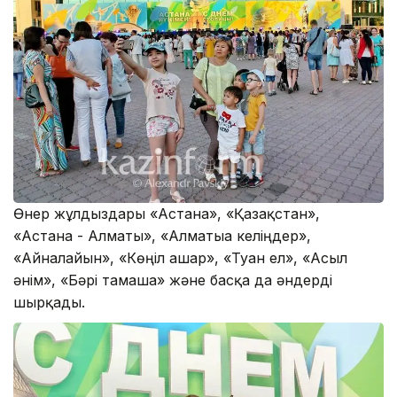
Өнер жұлдыздары «Астана», «Қазақстан»,
«Астана - Алматы», «Алматыға келіңдер»,
«Айналайын», «Көңіл ашар», «Туған ел», «Асыл
әнім», «Бәрі тамаша» және басқа да әндерді
шырқады.