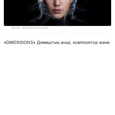
Фото: dimashnews.com
«DiMENSIONS» Димаштың әнші, композитор және
продюсер ретіндегі көпқырлы шығармашылық
келбетін, сондай-ақ сахнадан тыс өміріндегі табиғи
болмысы мен адам ретіндегі ең шынайы қырларын
бейнелейді. Бұл қырлар оның әрбір туындысында
көрініс табатын күш пен шабыттан, ұлттық мәдени
мұрасына деген адалдығынан, сыртқы
сабырлылығының астарында жатқан жан
жылуынан, өмір жолында жинақталған ой-
толғамдары мен өзін үздіксіз тануға деген
ұмтылысынан айқын аңғарылады.