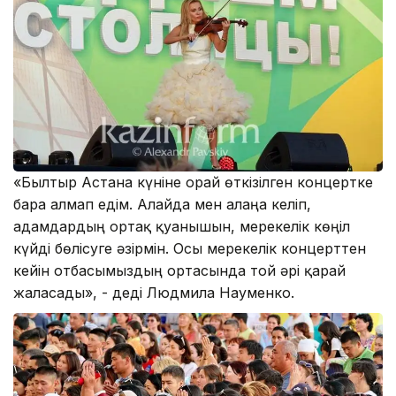
«Былтыр Астана күніне орай өткізілген концертке
бара алмап едім. Алайда мен алаңға келіп,
адамдардың ортақ қуанышын, мерекелік көңіл
күйді бөлісуге әзірмін. Осы мерекелік концерттен
кейін отбасымыздың ортасында той әрі қарай
жалғасады», - деді Людмила Науменко.