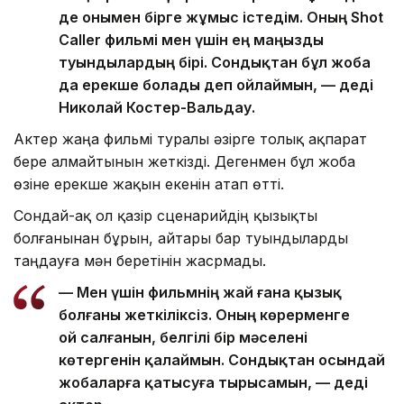
де онымен бірге жұмыс істедім. Оның Shot
Caller фильмі мен үшін ең маңызды
туындылардың бірі. Сондықтан бұл жоба
да ерекше болады деп ойлаймын, — деді
Николай Костер-Вальдау.
Актер жаңа фильмі туралы әзірге толық ақпарат
бере алмайтынын жеткізді. Дегенмен бұл жоба
өзіне ерекше жақын екенін атап өтті.
Сондай-ақ ол қазір сценарийдің қызықты
болғанынан бұрын, айтары бар туындыларды
таңдауға мән беретінін жасрмады.
— Мен үшін фильмнің жай ғана қызық
болғаны жеткіліксіз. Оның көрерменге
ой салғанын, белгілі бір мәселені
көтергенін қалаймын. Сондықтан осындай
жобаларға қатысуға тырысамын, — деді