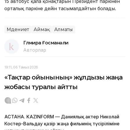
15 автобус қала қонақтарын Президент паркінен
орталық паркіне дейін тасымалдайтын болады.
Мәдениет
Аймақ
Алматы
Гүлмира Ғосманәли
Авторлар
19:11, 06 Тамыз 2026
«Тақтар ойынының» жұлдызы жаңа
жобасы туралы айтты
АСТАНА. KAZINFORM — Даниялық актер Николай
Костер-Вальдау қазір жаңа фильмнің түсіріліміне