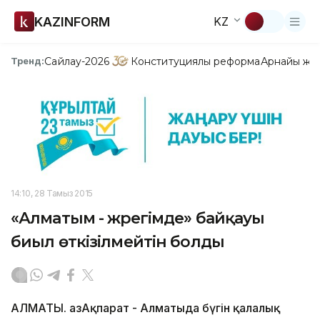
KAZINFORM
KZ
Сайлау-2026
Конституциялық реформа
Арнайы жо
Тренд:
14:10, 28 Тамыз 2015
«Алматым - жүрегімде» байқауы
биыл өткізілмейтін болды
АЛМАТЫ. ҚазАқпарат - Алматыда бүгін қалалық