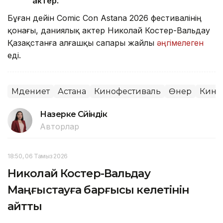
актер.
Бұған дейін Comic Con Astana 2026 фестивалінің
қонағы, даниялық актер Николай Костер-Вальдау
Қазақстанға алғашқы сапары жайлы
әңгімелеген
еді.
Мәдениет
Астана
Кинофестиваль
Өнер
Кино
Назерке Сүйіндік
Авторлар
18:50, 06 Тамыз 2026
Николай Костер-Вальдау
Маңғыстауға барғысы келетінін
айтты