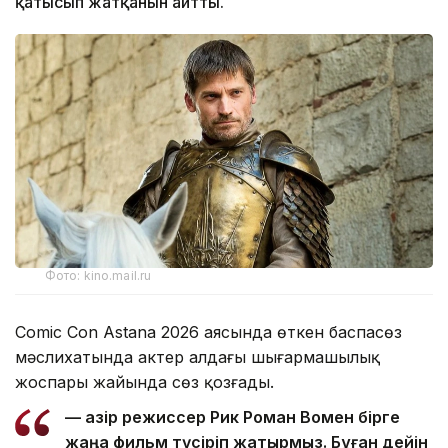
қатысып жатқанын айтты.
Фото: kino.mail.ru
Comic Con Astana 2026 аясында өткен баспасөз
мәслихатында актер алдағы шығармашылық
жоспары жайында сөз қозғады.
— Қазір режиссер Рик Роман Вомен бірге
жаңа фильм түсіріп жатырмыз. Бұған дейін