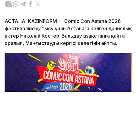
АСТАНА. KAZINFORM — Comic Con Astana 2026
фестиваліне қатысу үшін Астанаға келген даниялық
актер Николай Костер-Вальдау Қазақстанға қайта
оралып, Маңғыстауды көргісі келетінін айтты.
Фото: Назерке Сүйіндік/Kazinform