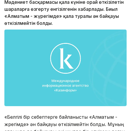
Мәдениет басқармасы қала күніне орай өткізілетін
шараларға өзгерту енгізілгенін хабарлады. Биыл
«Алматым - жүрегімде» қала туралы ән байқауы
өткізілмейтін болды.
«Белгілі бір себептерге байланысты «Алматым -
жүрегімде» ән байқауы өткізілмейтін болды. Мұның