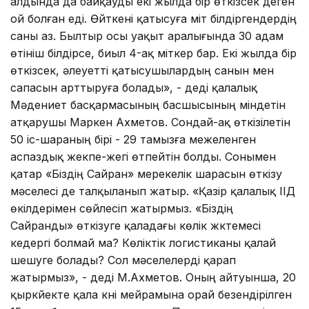
алдында да байқауды екі жылда бір өткізсек деген
ой болған еді. Өйткені қатысуға үміт білдіргендердің
саны аз. Былтыр осы уақыт аралығында 30 адам
өтініш білдірсе, биыл 4-ақ үміткер бар. Екі жылда бір
өткізсек, әлеуетті қатысушылардың санын мен
сапасын арттыруға болады», - деді қалалық
Мәдениет басқармасының басшысының міндетін
атқарушы Маркен Ахметов. Сондай-ақ өткізілетін
50 іс-шараның бірі - 29 тамызға межеленген
аспаздық жекпе-жегі өтпейтін болды. Сонымен
қатар «Біздің Сайран» мерекелік шарасын өткізу
мәселесі де талқыланып жатыр. «Қазір қалалық ІІД
өкілдерімен сөйлесіп жатырмыз. «Біздің
Сайранды» өткізуге қаладағы көлік жүктемесі
кедергі болмай ма? Көліктік логистиканы қалай
шешуге болады? Сол мәселелерді қарап
жатырмыз», - деді М.Ахметов. Оның айтуынша, 20
қыркүйекте қала күні мейрамына орай безендірілген