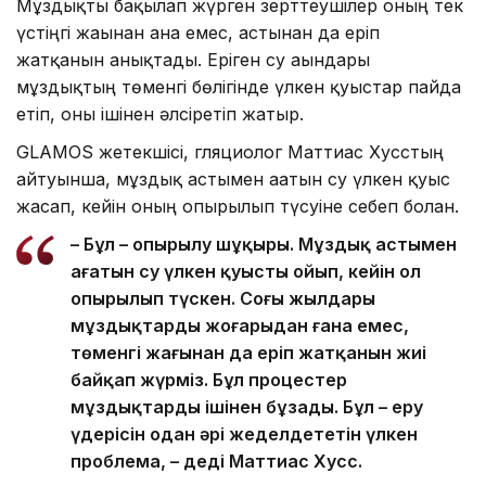
Мұздықты бақылап жүрген зерттеушілер оның тек
үстіңгі жағынан ғана емес, астынан да еріп
жатқанын анықтады. Еріген су ағындары
мұздықтың төменгі бөлігінде үлкен қуыстар пайда
етіп, оны ішінен әлсіретіп жатыр.
GLAMOS жетекшісі, гляциолог Маттиас Хусстың
айтуынша, мұздық астымен ағатын су үлкен қуыс
жасап, кейін оның опырылып түсуіне себеп болған.
– Бұл – опырылу шұңқыры. Мұздық астымен
ағатын су үлкен қуысты ойып, кейін ол
опырылып түскен. Соңғы жылдары
мұздықтардың жоғарыдан ғана емес,
төменгі жағынан да еріп жатқанын жиі
байқап жүрміз. Бұл процестер
мұздықтарды ішінен бұзады. Бұл – еру
үдерісін одан әрі жеделдететін үлкен
проблема, – деді Маттиас Хусс.