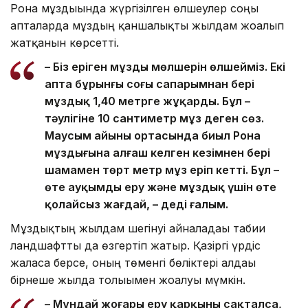
Рона мұздығында жүргізілген өлшеулер соңғы
апталарда мұздың қаншалықты жылдам жоғалып
жатқанын көрсетті.
– Біз еріген мұздың мөлшерін өлшейміз. Екі
апта бұрынғы соңғы сапарымнан бері
мұздық 1,40 метрге жұқарды. Бұл –
тәулігіне 10 сантиметр мұз деген сөз.
Маусым айының ортасында биыл Рона
мұздығына алғаш келген кезімнен бері
шамамен төрт метр мұз еріп кетті. Бұл –
өте ауқымды еру және мұздық үшін өте
қолайсыз жағдай, – деді ғалым.
Мұздықтың жылдам шегінуі айналадағы табиғи
ландшафтты да өзгертіп жатыр. Қазіргі үрдіс
жалғаса берсе, оның төменгі бөліктері алдағы
бірнеше жылда толығымен жоғалуы мүмкін.
– Мұндай жоғары еру қарқыны сақталса,