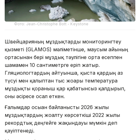
Фото: Jean-Christophe Bott - Keystone
Швейцарияның мұздықтарды мониторингтеу
қызметі (GLAMOS) мәліметінше, маусым айының
ортасынан бері мұздық тәулігіне орта есеппен
шамамен 10 сантиметрге еріп жатыр.
Гляциологтардың айтуынша, қыста қардың аз
түсуі мен қалыптан тыс жоғары температура
мұздықты қорғаныш қар қабатынсыз қалдырып,
оны әсіресе осал еткен.
Ғалымдар осыған байланысты 2026 жылы
мұздықтардың жоғалту көрсеткіші 2022 жылғы
рекордтық деңгейге жақындауы мүмкін деп
қауіптенеді.