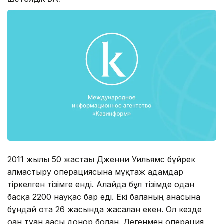
2011 жылы 50 жастағы Дженни Уильямс бүйрек
алмастыру операциясына мұқтаж адамдар
тіркелген тізімге енді. Алайда бұл тізімде одан
басқа 2200 науқас бар еді. Екі баланың анасына
бұндай ота 26 жасында жасалған екен. Ол кезде
оған туған ағасы донор болған. Дегенмен операция