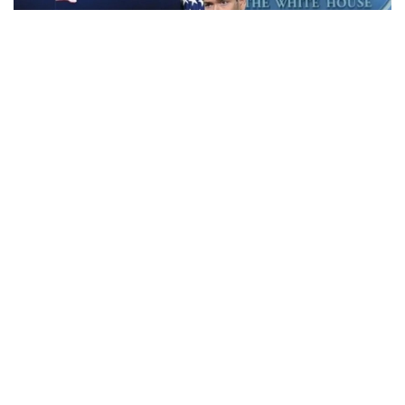
Фото: Анадолу
АҚШ Мемлекеттік хатшысы Марко Рубио Орта
дәліз деп те аталатын Транскаспий сауда бағыты
бойындағы жеке сектор инвестицияларына қолдау
көрсететін Транскаспий бастамасы қорының
құрылғанын мәлімдеді.
Әзербайжан мен Армения арасындағы бейбіт
келісімдердің бірінші жылдығына орай мәлімдеме
жасаған Рубио жаңа директорлар кеңесі
құрылғаннан және АҚШ үкіметі 201 млн доллар
көлемінде қаржы бөлгеннен кейін бастаманың