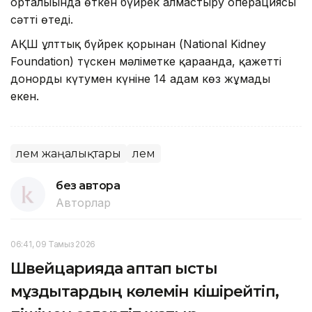
орталығында өткен бүйрек алмастыру операциясы
сәтті өтеді.
АҚШ ұлттық бүйрек қорынан (National Kidney
Foundation) түскен мәліметке қарағанда, қажетті
донорды күтумен күніне 14 адам көз жұмады
екен.
Әлем жаңалықтары
Әлем
без автора
Авторлар
06:41, 09 Тамыз 2026
Швейцарияда аптап ыстық
мұздықтардың көлемін кішірейтіп,