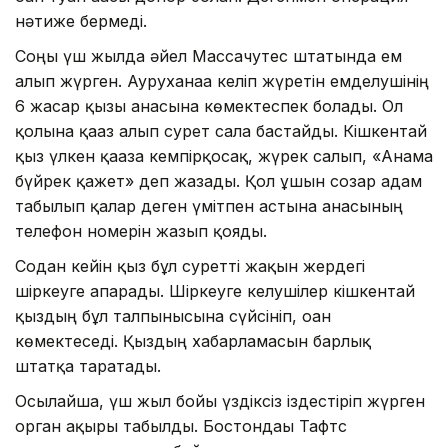
нәтиже бермеді.
Соңғы үш жылда әйел Массачутес штатында ем
алып жүрген. Ауруханаға келіп жүретін емделушінің
6 жасар қызы анасына көмектеспек болады. Ол
қолына қағаз алып сурет сала бастайды. Кішкентай
қыз үлкен қағазға кемпірқосақ, жүрек салып, «Анама
бүйрек қажет» деп жазады. Қол ұшын созар адам
табылып қалар деген үмітпен астына анасының
телефон номерін жазып қояды.
Содан кейін қыз бұл суретті жақын жердегі
шіркеуге апарады. Шіркеуге келушілер кішкентай
қыздың бұл талпынысына сүйсініп, оған
көмектеседі. Қыздың хабарламасын барлық
штатқа таратады.
Осылайша, үш жыл бойы үздіксіз іздестіріп жүрген
орган ақыры табылды. Бостондағы Тафтс