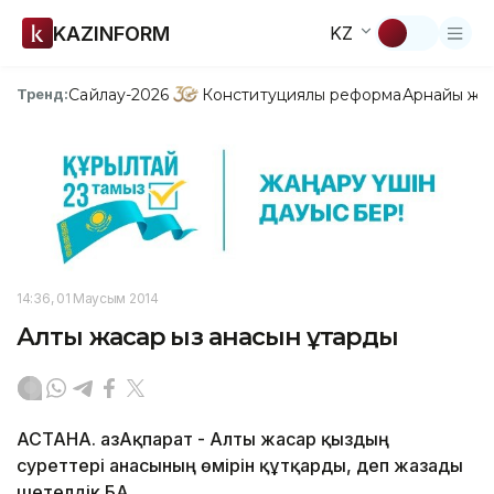
KAZINFORM
KZ
Сайлау-2026
Конституциялық реформа
Арнайы жо
Тренд:
14:36, 01 Маусым 2014
Алты жасар қыз анасын құтқарды
АСТАНА. ҚазАқпарат - Алты жаcар қыздың
суреттері анасының өмірін құтқарды, деп жазады
шетелдік БАҚ.