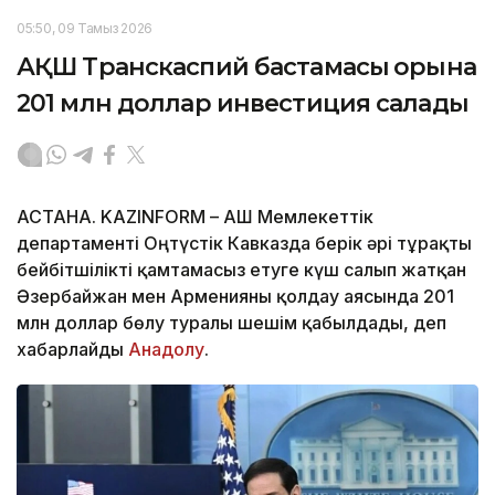
05:50, 09 Тамыз 2026
АҚШ Транскаспий бастамасы қорына
201 млн доллар инвестиция салады
АСТАНА. KAZINFORM – АҚШ Мемлекеттік
департаменті Оңтүстік Кавказда берік әрі тұрақты
бейбітшілікті қамтамасыз етуге күш салып жатқан
Әзербайжан мен Арменияны қолдау аясында 201
млн доллар бөлу туралы шешім қабылдады, деп
хабарлайды
Анадолу
.