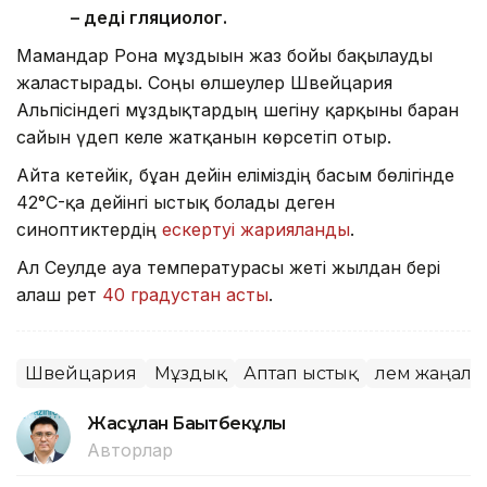
– деді гляциолог.
Мамандар Рона мұздығын жаз бойы бақылауды
жалғастырады. Соңғы өлшеулер Швейцария
Альпісіндегі мұздықтардың шегіну қарқыны барған
сайын үдеп келе жатқанын көрсетіп отыр.
Айта кетейік, бұған дейін еліміздің басым бөлігінде
42°C-қа дейінгі ыстық болады деген
синоптиктердің
ескертуі жарияланды
.
Ал Сеулде ауа температурасы жеті жылдан бері
алғаш рет
40 градустан асты
.
Швейцария
Мұздық
Аптап ыстық
Әлем жаңал
Жасұлан Бақытбекұлы
Авторлар