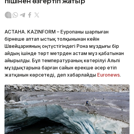
пішінен өзгертіп жатыр
АСТАНА. KAZINFORM – Еуропаны шарпыған
бірнеше аптап ыстық толқынынан кейін
Швейцарияның оңтүстігіндегі Рона мұздығы бір
айдың ішінде төрт метрден астам мұз қабатынан
айырылды. Бұл температураның көтерілуі Альпі
мұздықтарына барған сайын ерекше әсер етіп
жатқанын көрсетеді, деп хабарлайды
Еuronews
.