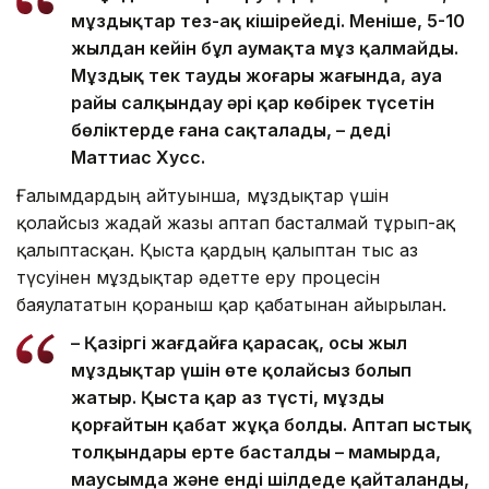
мұздықтар тез-ақ кішірейеді. Меніңше, 5-10
жылдан кейін бұл аумақта мұз қалмайды.
Мұздық тек таудың жоғары жағында, ауа
райы салқындау әрі қар көбірек түсетін
бөліктерде ғана сақталады, – деді
Маттиас Хусс.
Ғалымдардың айтуынша, мұздықтар үшін
қолайсыз жағдай жазғы аптап басталмай тұрып-ақ
қалыптасқан. Қыста қардың қалыптан тыс аз
түсуінен мұздықтар әдетте еру процесін
баяулататын қорғаныш қар қабатынан айырылған.
– Қазіргі жағдайға қарасақ, осы жыл
мұздықтар үшін өте қолайсыз болып
жатыр. Қыста қар аз түсті, мұзды
қорғайтын қабат жұқа болды. Аптап ыстық
толқындары ерте басталды – мамырда,
маусымда және енді шілдеде қайталанды,