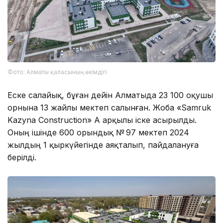
Фото: Алматы қаласының әкімдігі
Еске салайық, бұған дейін Алматыда 23 100 оқушы
орнына 13 жайлы мектеп салынған. Жоба «Samruk
Kazyna Construction» АҚ арқылы іске асырылды.
Оның ішінде 600 орындық № 97 мектеп 2024
жылдың 1 қыркүйегінде аяқталып, пайдалануға
берілді.