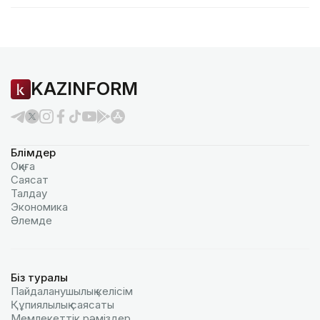
KAZINFORM
Бөлімдер
Оқиға
Саясат
Талдау
Экономика
Әлемде
Біз туралы
Пайдаланушылық келiciм
Құпиялылық саясаты
Мемлекеттік рәміздер