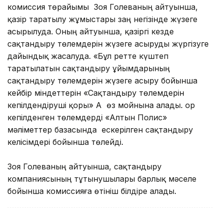
комиссия төрайымы Зоя Голеваның айтуынша,
қазір таратылу жұмыстары заң негізінде жүзеге
асырылуда. Оның айтуынша, қазіргі кезде
сақтандыру төлемдерін жүзеге асыруды жүргізуге
дайындық жасалуда. «Бұл ретте
күштеп
таратылатын сақтандыру ұйымдарының
сақтандыру төлемдерін жүзеге асыру бойынша
кейбір міндеттерін «Сақтандыру төлемдерін
кепілдендіруші қоры» АҚ өз мойнына алады. Қор
кепілденген төлемдерді «Алтын Полис»
мәліметтер базасында ескерілген сақтандыру
келісімдері бойынша төлейді.
Зоя Голеваның айтуынша, сақтандыру
компаниясының тұтынушылары барлық мәселе
бойынша комиссияға өтініш білдіре алады.