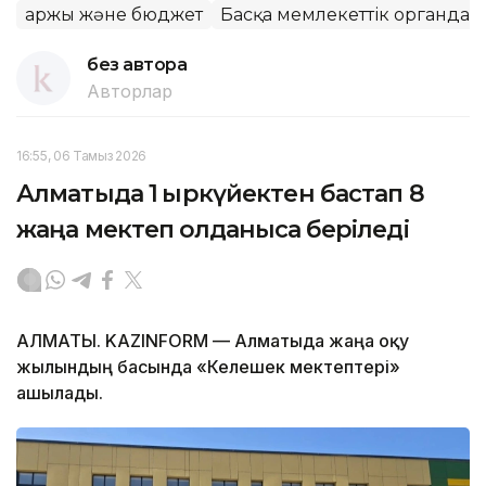
Қаржы және бюджет
Басқа мемлекеттік органдар
без автора
Авторлар
16:55, 06 Тамыз 2026
Алматыда 1 қыркүйектен бастап 8
жаңа мектеп қолданысқа беріледі
АЛМАТЫ. KAZINFORM — Алматыда жаңа оқу
жылындың басында «Келешек мектептері»
ашылады.