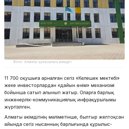
Фото: Алматы қаласының әкімдігі
11 700 оқушыға арналған сегіз «Келешек мектебі»
жеке инвесторлардан «дайын өнім» механизмі
бойынша сатып алынып жатыр. Оларға барлық
инженерлік-коммуникациялық инфрақұрылымы
жүргізілген.
Алматы әкімдігінің мәліметінше, былтыр желтоқсан
айында сегіз нысанның барлығында құрылыс-