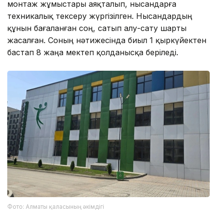
монтаж жұмыстары аяқталып, нысандарға
техникалық тексеру жүргізілген. Нысандардың
құнын бағаланған соң, сатып алу-сату шарты
жасалған. Соның нәтижесінда биыл 1 қыркүйектен
бастап 8 жаңа мектеп қолданысқа беріледі.
Фото: Алматы қаласының әкімдігі