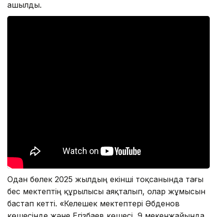
ашылды.
Одан бөлек 2025 жылдың екінші тоқсанында тағы
бес мектептің құрылысы аяқталып, олар жұмысын
бастап кетті. «Келешек мектептері Әбденов
көшесінде және Егізбаев көшесі, 9 мекенжайында