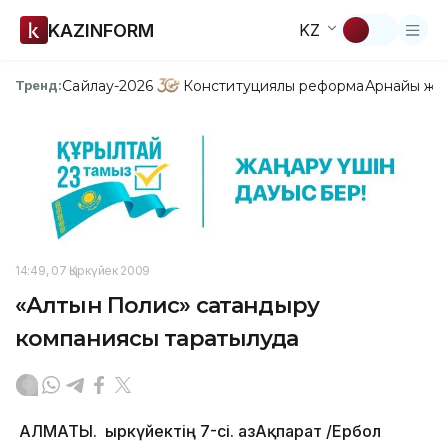
KAZINFORM
KZ
Сайлау-2026
Конституциялық реформа
Арнайы жо
Тренд:
14:49, 07 Қыркүйек 2009
«Алтын Полис» сақтандыру
компаниясы таратылуда
АЛМАТЫ. Қыркүйектің 7-сі. ҚазАқпарат /Ербол