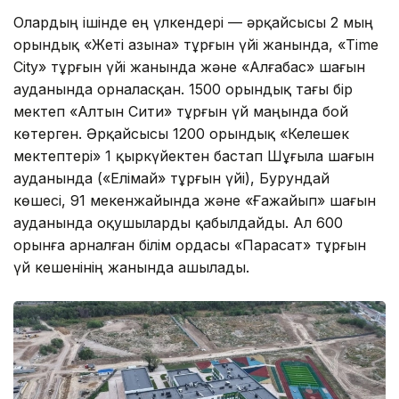
Олардың ішінде ең үлкендері — әрқайсысы 2 мың
орындық «Жеті Қазына» тұрғын үйі жанында, «Time
City» тұрғын үйі жанында және «Алғабас» шағын
ауданында орналасқан. 1500 орындық тағы бір
мектеп «Алтын Сити» тұрғын үй маңында бой
көтерген. Әрқайсысы 1200 орындық «Келешек
мектептері» 1 қыркүйектен бастап Шұғыла шағын
ауданында («Елімай» тұрғын үйі), Бурундай
көшесі, 91 мекенжайында және «Ғажайып» шағын
ауданында оқушыларды қабылдайды. Ал 600
орынға арналған білім ордасы «Парасат» тұрғын
үй кешенінің жанында ашылады.