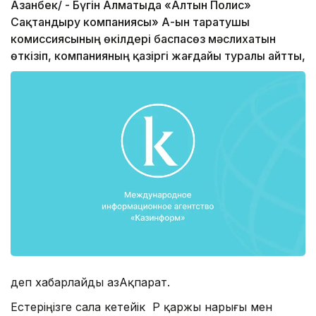
Азанбек/ - Бүгін Алматыда «Алтын Полис»
Сақтандыру компаниясы» АҚ-ын таратушы
комиссиясының өкілдері баспасөз мәслихатын
өткізіп, компанияның қазіргі жағдайы туралы айтты,
деп хабарлайды ҚазАқпарат.
Естеріңізге сала кетейік ҚР қаржы нарығы мен