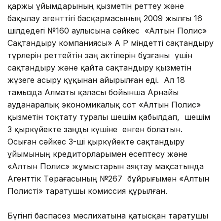
қаржы ұйымдарының қызметін реттеу және
бақылау агенттігі басқармасының 2009 жылғы 16
шілдедегі №160 Қаулысына сәйкес «Алтын Полис»
Сақтандыру компаниясы» АҚ ҚР міндетті сақтандыру
түрлерін реттейтін заң актілерін бұзғаны үшін
сақтандыру және қайта сақтандыру қызметін
жүзеге асыру құқынан айырылған еді. Ал 18
тамызда Алматы қаласы бойынша Арнайы
ауданаралық экономикалық сот «Алтын Полис»
қызметін тоқтату туралы шешім қабылдап, шешім
3 қыркүйекте заңды күшіне енген болатын.
Осыған сәйкес 3-ші қыркүйекте сақтандыру
ұйымының кредиторларымен есептесу және
«Алтын Полис» жұмыстарын аяқтау мақсатында
Агенттік Төрағасының №267 бұйрығымен «Алтын
Полисті» таратушы комиссия құрылған.
Бүгінгі баспасөз мәслихатына қатысқан таратушы