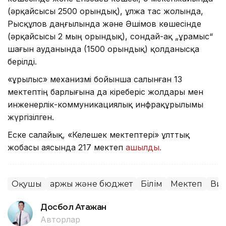
(әрқайсысы 2500 орындық), Құлжа тас жолында,
Рысқұлов даңғылында және Әшімов көшесінде
(әрқайсысы 2 мың орындық), сондай-ақ „Құрамыс“
шағын ауданында (1500 орындық) қолданысқа
берілді.
«Құрылыс» механизмі бойынша салынған 13
мектептің барлығына да кіреберіс жолдары мен
инженерлік-коммуникациялық инфрақұрылымы
жүргізілген.
Еске салайық, «Келешек мектептері» ұлттық
жобасы аясында 217 мектеп
ашылды.
Оқушы
Қаржы және бюджет
Білім
Мектеп
Ви
Досбол Атажан
Авторлар