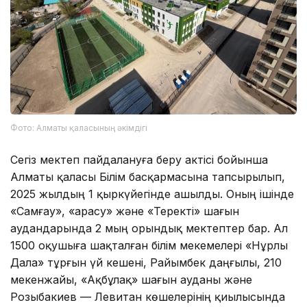
Фото: Алматы қаласының әкімдігі
Сегіз мектеп пайдалануға беру актісі бойынша
Алматы қаласы Білім басқармасына тапсырылып,
2025 жылдың 1 қыркүйегінде ашылды. Оның ішінде
«Самғау», «Қарасу» және «Теректі» шағын
аудандарында 2 мың орындық мектептер бар. Ал
1500 оқушыға шақталған білім мекемелері «Нұрлы
Дала» тұрғын үй кешені, Райымбек даңғылы, 210
мекенжайы, «Ақбұлақ» шағын ауданы және
Розыбакиев — Левитан көшелерінің қиылысында