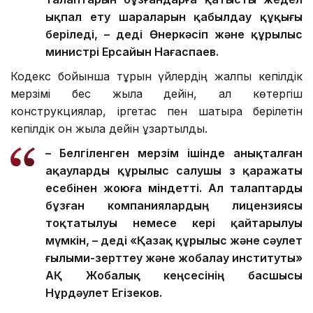
ықпал ету шараларын қабылдау құқығы
беріледі, – деді Өнеркәсіп және құрылыс
министрі Ерсайын Нағаспаев.
Кодекс бойынша тұрғын үйлердің жалпы кепілдік
мерзімі бес жылға дейін, ал көтергіш
конструкциялар, іргетас пен шатырға берілетін
кепілдік он жылға дейін ұзартылды.
– Белгіленген мерзім ішінде анықталған
ақауларды құрылыс салушы өз қаражаты
есебінен жоюға міндетті. Ал талаптарды
бұзған компаниялардың лицензиясы
тоқтатылуы немесе кері қайтарылуы
мүмкін, – деді «Қазақ құрылыс және сәулет
ғылыми-зерттеу және жобалау институты»
АҚ Жобалық кеңсесінің басшысы
Нұрдәулет Егізеков.