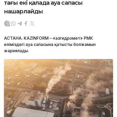
тағы екі қалада ауа сапасы
нашарлайды
АСТАНА. KAZINFORM – «Қазгидромет» РМК
еліміздегі ауа сапасына қатысты болжамын
жариялады.