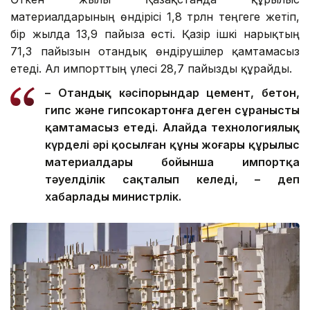
материалдарының өндірісі 1,8 трлн теңгеге жетіп,
бір жылда 13,9 пайызға өсті. Қазір ішкі нарықтың
71,3 пайызын отандық өндірушілер қамтамасыз
етеді. Ал импорттың үлесі 28,7 пайызды құрайды.
– Отандық кәсіпорындар цемент, бетон,
гипс және гипсокартонға деген сұранысты
қамтамасыз етеді. Алайда технологиялық
күрделі әрі қосылған құны жоғары құрылыс
материалдары бойынша импортқа
тәуелділік сақталып келеді, – деп
хабарлады министрлік.