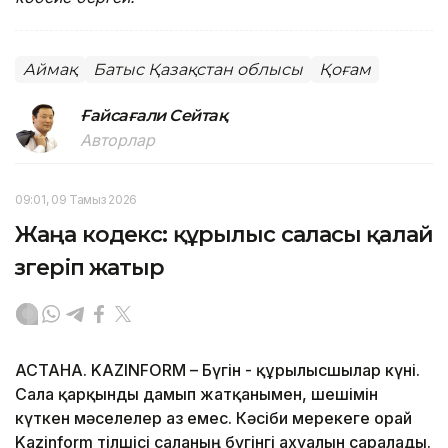
Аймақ
Батыс Қазақстан облысы
Қоғам
Ғайсағали Сейтақ
Авторлар
09:01, 09 Тамыз 2026
Жаңа кодекс: құрылыс саласы қалай
өзгеріп жатыр
АСТАНА. KAZINFORM – Бүгін - құрылысшылар күні.
Сала қарқынды дамып жатқанымен, шешімін
күткен мәселелер аз емес. Кәсіби мерекеге орай
Kazinform тілшісі саланың бүгінгі ахуалын саралады.