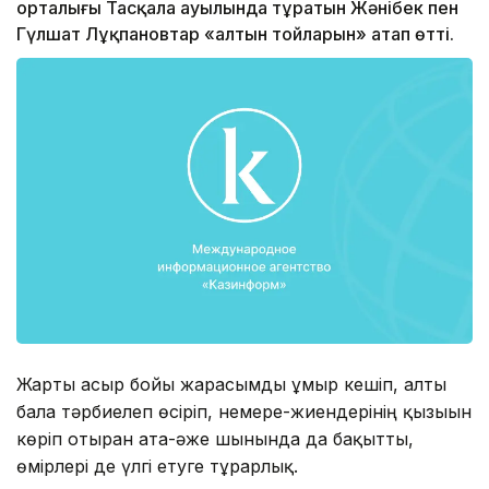
орталығы Тасқала ауылында тұратын Жәнібек пен
Гүлшат Лұқпановтар «алтын тойларын» атап өтті.
Жарты ғасыр бойы жарасымды ғұмыр кешіп, алты
бала тәрбиелеп өсіріп, немере-жиендерінің қызығын
көріп отырған ата-әже шынында да бақытты,
өмірлері де үлгі етуге тұрарлық.