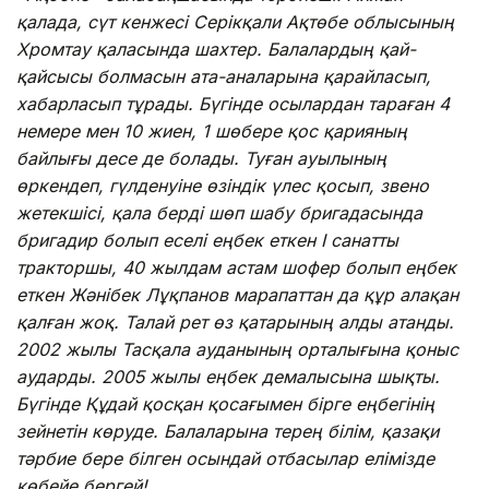
қалада, сүт кенжесі Серікқали Ақтөбе облысының
Хромтау қаласында шахтер. Балалардың қай-
қайсысы болмасын ата-аналарына қарайласып,
хабарласып тұрады. Бүгінде осылардан тараған 4
немере мен 10 жиен, 1 шөбере қос қарияның
байлығы десе де болады. Туған ауылының
өркендеп, гүлденуіне өзіндік үлес қосып, звено
жетекшісі, қала берді шөп шабу бригадасында
бригадир болып еселі еңбек еткен I санатты
тракторшы, 40 жылдам астам шофер болып еңбек
еткен Жәнібек Лұқпанов марапаттан да құр алақан
қалған жоқ. Талай рет өз қатарының алды атанды.
2002 жылы Тасқала ауданының орталығына қоныс
аударды. 2005 жылы еңбек демалысына шықты.
Бүгінде Құдай қосқан қосағымен бірге еңбегінің
зейнетін көруде. Балаларына терең білім, қазақи
тәрбие бере білген осындай отбасылар елімізде
көбейе бергей!