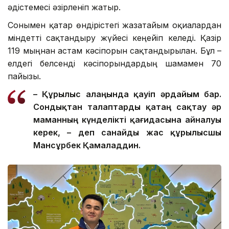
әдістемесі әзірленіп жатыр.
Сонымен қатар өндірістегі жазатайым оқиғалардан
міндетті сақтандыру жүйесі кеңейіп келеді. Қазір
119 мыңнан астам кәсіпорын сақтандырылған. Бұл –
елдегі белсенді кәсіпорындардың шамамен 70
пайызы.
– Құрылыс алаңында қауіп әрдайым бар.
Сондықтан талаптар
ды
қатаң сақтау әр
маманның күнделікті қағидасына айналуы
керек, – де
п санайды
жас құрылысшы
Мансұрбек Қамалад
д
ин.