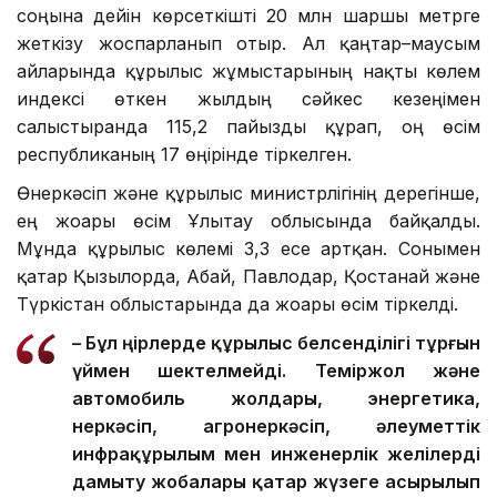
соңына дейін көрсеткішті 20 млн шаршы метрге
жеткізу жоспарланып отыр. Ал қаңтар–маусым
айларында құрылыс жұмыстарының нақты көлем
индексі өткен жылдың сәйкес кезеңімен
салыстырғанда 115,2 пайызды құрап, оң өсім
республиканың 17 өңірінде тіркелген.
Өнеркәсіп және құрылыс министрлігінің дерегінше,
ең жоғары өсім Ұлытау облысында байқалды.
Мұнда құрылыс көлемі 3,3 есе артқан. Сонымен
қатар Қызылорда, Абай, Павлодар, Қостанай және
Түркістан облыстарында да жоғары өсім тіркелді.
– Бұл өңірлерде құрылыс белсенділігі тұрғын
үймен шектелмейді. Теміржол және
автомобиль жолдары, энергетика,
өнеркәсіп, агроөнеркәсіп, әлеуметтік
инфрақұрылым мен инженерлік желілерді
дамыту жобалары қатар жүзеге асырылып