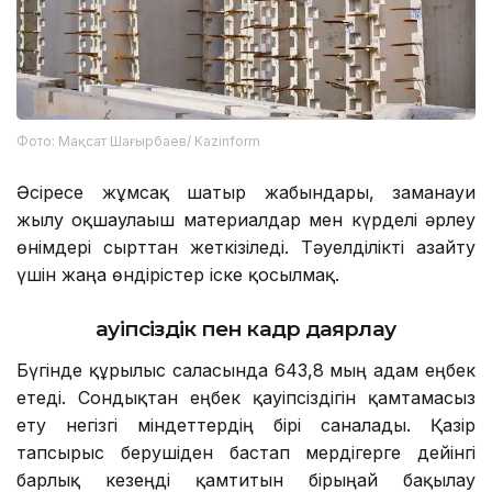
Фото: Мақсат Шағырбаев/ Kazinform
Әсіресе жұмсақ шатыр жабындары, заманауи
жылу оқшаулағыш материалдар мен күрделі әрлеу
өнімдері сырттан жеткізіледі. Тәуелділікті азайту
үшін жаңа өндірістер іске қосылмақ.
Қауіпсіздік пен кадр даярлау
Бүгінде құрылыс саласында 643,8 мың адам еңбек
етеді. Сондықтан еңбек қауіпсіздігін қамтамасыз
ету негізгі міндеттердің бірі саналады. Қазір
тапсырыс берушіден бастап мердігерге дейінгі
барлық кезеңді қамтитын бірыңғай бақылау