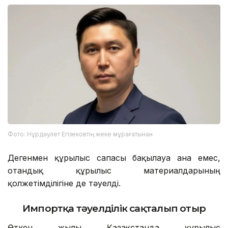
Фото: Нұрдәулет Егізековтің жеке мұрағатынан
Дегенмен құрылыс сапасы бақылауға ғана емес,
отандық құрылыс материалдарының
қолжетімділігіне де тәуелді.
Импортқа тәуелділік сақталып отыр
Өткен жылы Қазақстанда құрылыс