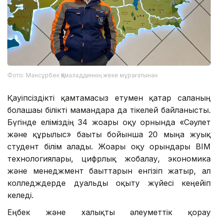
Фото: Мансұрбек Қамаладдиннің жеке мұрағатынан
Қауіпсіздікті қамтамасыз етумен қатар саланың
болашағы білікті мамандарға да тікелей байланысты.
Бүгінде еліміздің 34 жоғары оқу орнында «Сәулет
және құрылыс» бағыты бойынша 20 мыңға жуық
студент білім алады. Жоғары оқу орындары BIM
технологиялары, цифрлық жобалау, экономика
және менеджмент бағыттарын енгізіп жатыр, ал
колледждерде дуальды оқыту жүйесі кеңейіп
келеді.
Еңбек және халықты әлеуметтік қорғау