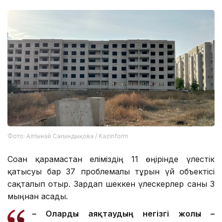
Фото: Алтынай Сағындықова / Kazinform
Соған қарамастан еліміздің 11 өңірінде үлестік
қатысуы бар 37 проблемалы тұрғын үй объектісі
сақталып отыр. Зардап шеккен үлескерлер саны 3
мыңнан асады.
– О
ларды
аяқтаудың негізгі жолы –