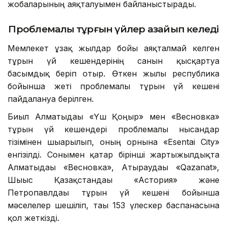
жобаларының аяқталуымен байланыстырады.
Проблемалы тұрғын үйлер азайып келеді
Мемлекет ұзақ жылдар бойы аяқталмай келген
тұрғын үй кешендерінің санын қысқартуға
басымдық беріп отыр. Өткен жылы республика
бойынша жеті проблемалы тұрғын үй кешені
пайдалануға берілген.
Биыл Алматыдағы «Үш Қоңыр» мен «Весновка»
тұрғын үй кешендері проблемалы нысандар
тізімінен шығарылып, оның орнына «Esentai City»
енгізілді. Сонымен қатар бірінші жартыжылдықта
Алматыдағы «Весновка», Атыраудағы «Qazanat»,
Шығыс Қазақстандағы «Астория» және
Петропавлдағы тұрғын үй кешені бойынша
мәселелер шешіліп, тағы 153 үлескер баспанасына
қол жеткізді.