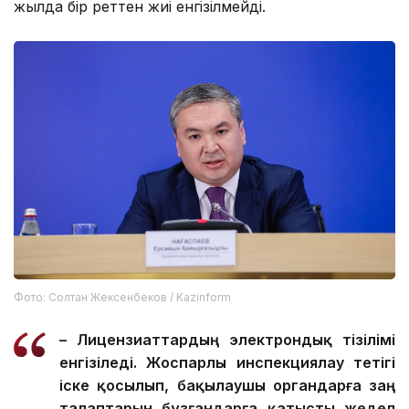
жылда бір реттен жиі енгізілмейді.
Фото: Солтан Жексенбеков / Kazinform
– Лицензиаттардың электрондық тізілімі
енгізіледі. Жоспарлы инспекциялау тетігі
іске қосылып, бақылаушы органдарға заң
талаптарын бұзғандарға қатысты жедел