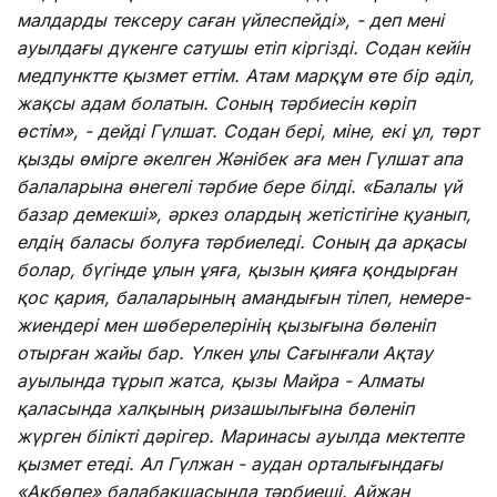
малдарды тексеру саған үйлеспейді», - деп мені
ауылдағы дүкенге сатушы етіп кіргізді. Содан кейін
медпунктте қызмет еттім. Атам марқұм өте бір әділ,
жақсы адам болатын. Соның тәрбиесін көріп
өстім», - дейді Гүлшат. Содан бері, міне, екі ұл, төрт
қызды өмірге әкелген Жәнібек аға мен Гүлшат апа
балаларына өнегелі тәрбие бере білді. «Балалы үй
базар демекші», әркез олардың жетістігіне қуанып,
елдің баласы болуға тәрбиеледі. Соның да арқасы
болар, бүгінде ұлын ұяға, қызын қияға қондырған
қос қария, балаларының амандығын тілеп, немере-
жиендері мен шөберелерінің қызығына бөленіп
отырған жайы бар. Үлкен ұлы Сағынғали Ақтау
ауылында тұрып жатса, қызы Майра - Алматы
қаласында халқының ризашылығына бөленіп
жүрген білікті дәрігер. Маринасы ауылда мектепте
қызмет етеді. Ал Гүлжан - аудан орталығындағы
«Ақбөпе» балабақшасында тәрбиеші. Айжан