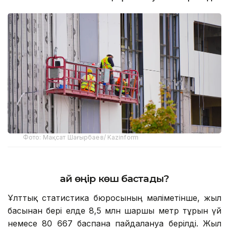
Фото: Мақсат Шағырбаев/ Kazinform
Қай өңір көш бастады?
Ұлттық статистика бюросының мәліметінше, жыл
басынан бері елде 8,5 млн шаршы метр тұрғын үй
немесе 80 667 баспана пайдалануға берілді. Жыл