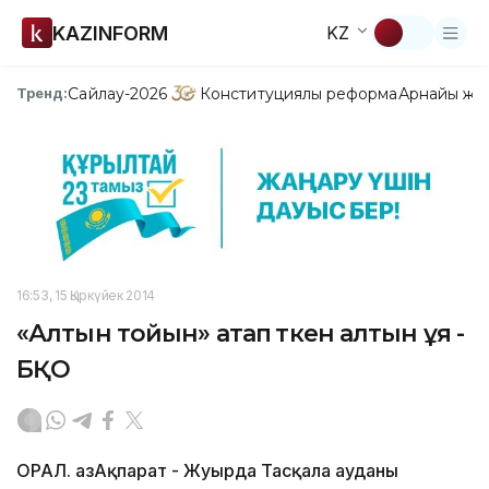
KAZINFORM
KZ
Сайлау-2026
Конституциялық реформа
Арнайы жо
Тренд:
16:53, 15 Қыркүйек 2014
«Алтын тойын» атап өткен алтын ұя -
БҚО
ОРАЛ. ҚазАқпарат - Жуырда Тасқала ауданы