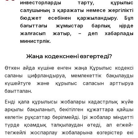
инвесторларды тарту, құрылыс
салушының өз қаражаты немесе жергілікті
бюджет есебінен қаржыландыру. Бұл
бағыттағы жұмыстар барлық өңірде
жалғасып жатыр, – деп хабарлады
министрлік.
Жаңа кодекс
нені өзгертеді?
Өткен айда күшіне енген жаңа Құрылыс кодексі
саланы цифрландыруға, мемлекеттік бақылауды
күшейтуге және құрылыс сапасын арттыруға
бағытталған.
Енді қала құрылысы жобалары кадастрлық жүйе
арқылы бақыланып, бекітілген құжаттарға қайшы
келетін рұқсаттар берілмейді. Ірі жобалар міндетті
түрде қоғамдық талқылаудан өтеді, ал егжей-
тегжейлі жоспарлау жобаларына өзгерістер екі