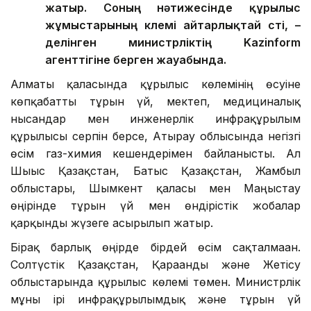
жатыр. Соның нәтижесінде құрылыс
жұмыстарының көлемі айтарлықтай өсті, –
делінген министрліктің Kazinform
агенттігіне берген жауабында.
Алматы қаласында құрылыс көлемінің өсуіне
көпқабатты тұрғын үй, мектеп, медициналық
нысандар мен инженерлік инфрақұрылым
құрылысы серпін берсе, Атырау облысында негізгі
өсім газ-химия кешендерімен байланысты. Ал
Шығыс Қазақстан, Батыс Қазақстан, Жамбыл
облыстары, Шымкент қаласы мен Маңғыстау
өңірінде тұрғын үй мен өндірістік жобалар
қарқынды жүзеге асырылып жатыр.
Бірақ барлық өңірде бірдей өсім сақталмаған.
Солтүстік Қазақстан, Қарағанды және Жетісу
облыстарында құрылыс көлемі төмен. Министрлік
мұны ірі инфрақұрылымдық және тұрғын үй