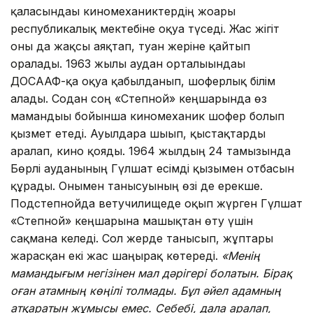
қаласындағы киномеханиктердің жоғары
республикалық мектебіне оқуға түседі. Жас жігіт
оны да жақсы аяқтап, туған жеріне қайтып
оралады. 1963 жылы аудан орталығындағы
ДОСААФ-қа оқуға қабылданып, шоферлық білім
алады. Содан соң «Степной» кеңшарында өз
мамандығы бойынша киномеханик шофер болып
қызмет етеді. Ауылдарға шығып, қыстақтарды
аралап, кино қояды. 1964 жылдың 24 тамызында
Бөрлі ауданының Гүлшат есімді қызымен отбасын
құрады. Онымен танысуының өзі де ерекше.
Подстепнойда ветучилищеде оқып жүрген Гүлшат
«Степной» кеңшарына машықтан өту үшін
сақманға келеді. Сол жерде танысып, жұптары
жарасқан екі жас шаңырақ көтереді.
«Менің
мамандығым негізінен мал дәрігері болатын. Бірақ
оған атамның көңілі толмады. Бұл әйел адамның
атқаратын жұмысы емес. Себебі, дала аралап,