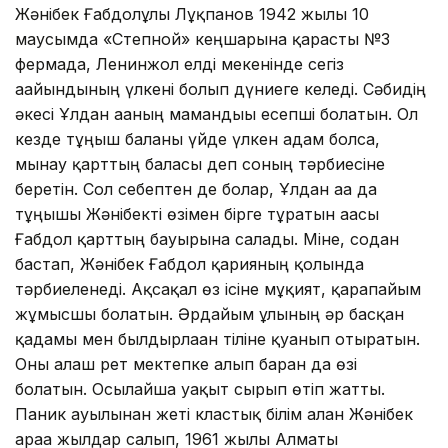
Жәнібек Ғабдолұлы Лұқпанов 1942 жылы 10
маусымда «Степной» кеңшарына қарасты №3
фермада, Ленинжол елді мекенінде сегіз
ағайындының үлкені болып дүниеге келеді. Сәбидің
әкесі Ұлдан ағаның мамандығы есепші болатын. Ол
кезде тұңғыш баланы үйде үлкен адам болса,
мынау қарттың баласы деп соның тәрбиесіне
беретін. Сол себептен де болар, Ұлдан аға да
тұңғышы Жәнібекті өзімен бірге тұратын ағасы
Ғабдол қарттың бауырына салады. Міне, содан
бастап, Жәнібек Ғабдол қарияның қолында
тәрбиеленеді. Ақсақал өз ісіне мұқият, қарапайым
жұмысшы болатын. Әрдайым ұлының әр басқан
қадамы мен былдырлаған тіліне қуанып отыратын.
Оны алғаш рет мектепке алып барған да өзі
болатын. Осылайша уақыт сырғып өтіп жатты.
Паник ауылынан жеті кластық білім алған Жәнібек
араға жылдар салып, 1961 жылы Алматы