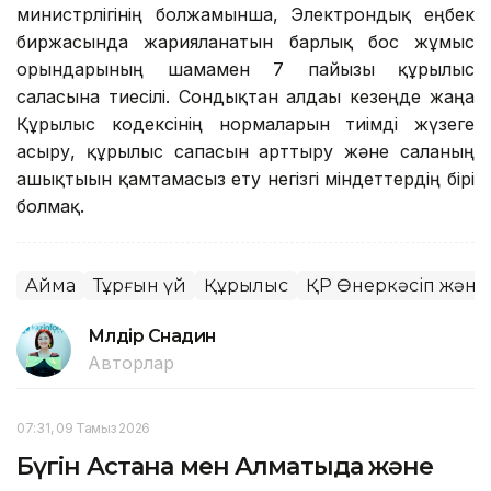
министрлігінің болжамынша, Электрондық еңбек
биржасында жарияланатын барлық бос жұмыс
орындарының шамамен 7 пайызы құрылыс
саласына тиесілі. Сондықтан алдағы кезеңде жаңа
Құрылыс кодексінің нормаларын тиімді жүзеге
асыру, құрылыс сапасын арттыру және саланың
ашықтығын қамтамасыз ету негізгі міндеттердің бірі
болмақ.
Аймақ
Тұрғын үй
Құрылыс
ҚР Өнеркәсіп және 
Мөлдір Снадин
Авторлар
07:31, 09 Тамыз 2026
Бүгін Астана мен Алматыда және