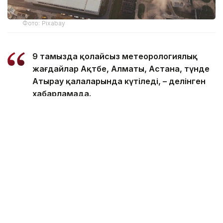
Фото: Pixabay
9 тамызда қолайсыз метеорологиялық
жағдайлар Ақтөбе, Алматы, Астана, түнде
Атырау қалаларында күтіледі, – делінген
хабарламада.
Қолайсыз метеорологиялық жағдайлар –
атмосфералық ауаның беткі қабатында зиянды
(ластаушы) заттардың шоғырлануына ықпал ететін
қысқамерзімді метеофакторлардың (тымық ауа
райы, жеңіл жел, тұман, инверсия) жиынтығы.
Қолайсыз метеорологиялық жағдай кезінде
елдімекендердегі атмосфералық ауаның сапасы
нашарлауы ықтимал.
Айта кетейік, Петропавлда
өткір жағымсыз иіс