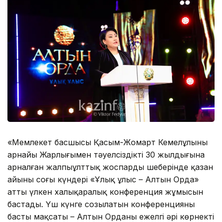
«Мемлекет басшысы Қасым-Жомарт Кемелұлының
арнайы Жарлығымен тәуелсіздіктің 30 жылдығына
арналған жалпыұлттық жоспардың шеңберінде қазан
айының соңғы күндері «Ұлық ұлыс – Алтын Орда»
атты үлкен халықаралық конференция жұмысын
бастады. Үш күнге созылатын конференцияның
басты мақсаты – Алтын Орданың ежелгі әрі көрнекті