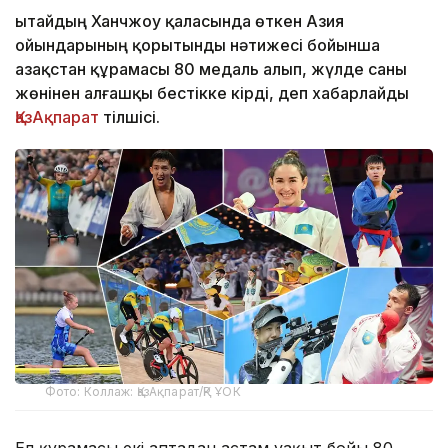
Қытайдың Ханчжоу қаласында өткен Азия
ойындарының қорытынды нәтижесі бойынша
Қазақстан құрамасы 80 медаль алып, жүлде саны
жөнінен алғашқы бестікке кірді, деп хабарлайды
ҚазАқпарат
тілшісі.
Фото: Коллаж: ҚазАқпарат/ҚР ҰОК
Ел құрамасы екі аптадан астам уақыт бойы 80