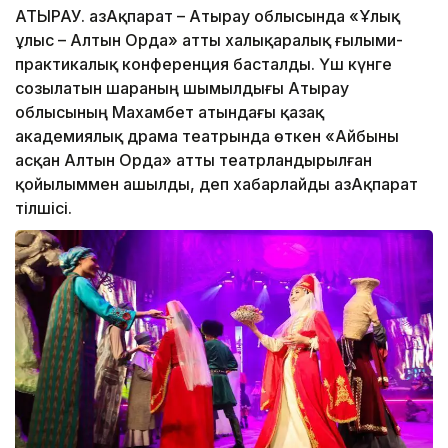
АТЫРАУ. ҚазАқпарат – Атырау облысында «Ұлық
ұлыс – Алтын Орда» атты халықаралық ғылыми-
практикалық конференция басталды. Үш күнге
созылатын шараның шымылдығы Атырау
облысының Махамбет атындағы қазақ
академиялық драма театрында өткен «Айбыны
асқан Алтын Орда» атты театрландырылған
қойылыммен ашылды, деп хабарлайды ҚазАқпарат
тілшісі.