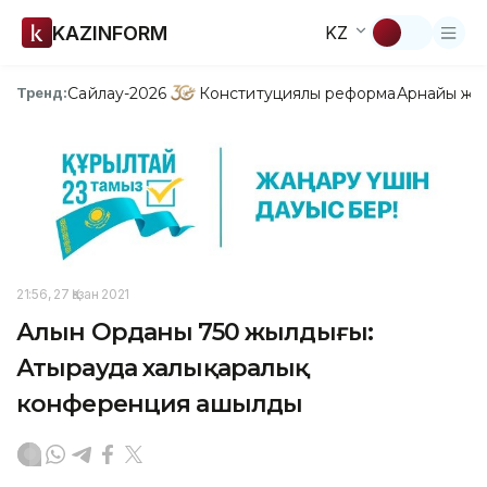
KAZINFORM
KZ
Сайлау-2026
Конституциялық реформа
Арнайы жо
Тренд:
21:56, 27 Қазан 2021
Алын Орданың 750 жылдығы:
Атырауда халықаралық
конференция ашылды