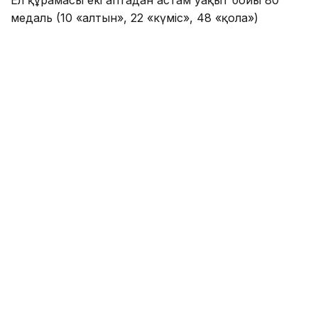
медаль (10 «алтын», 22 «күміс», 48 «қола»)
еншіледі. Бұл жөнінен қазақстандық спортшылар
бесінші орынға жайғасты.
Ал Өзбекстан құрамасы 71 медаль (22-18-31) алып,
алтыншы орынға табан тіреді.
Медальдар кестесіндегі үздік ондықтағы
құрамалар:
1.Қытай - 383 (201-111-71)
2. Оңтүстік Корея - 190 (42-59-89)
3. Жапония - 188 (52-67-69)
4. Үндістан - 107 (28-38-41)
5. Қазақстан - 80 (10-22-48)
6. Өзбекстан - 71 (22-18-31)
7. Кытайлық Тайбэй - 67 (19-20-28)