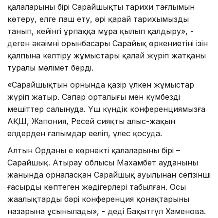
қалаларының бірі Сарайшықтың тарихи тағлымын
көтеру, елге паш ету, әрі қарай тарихымызды
танып, кейінгі ұрпаққа мұра қылып қалдыру», -
деген әкәімнің орынбасары Сарайық өркениетінің ізін
қалпына келтіру жұмыстары қалай жүріп жатқаны
туралы мәлімет берді.
«Сарайшықтын орнында қазір үлкен жұмыстар
жүріп жатыр. Сапар орталығы мен күмбезді
мешіттер салынуда. Үш күндік конференциямызға
АҚШ, Жапония, Ресей сияқты алыс-жақын
елдерден ғалымдар ееліп, үлес қосуда.
Алтын Орданың ең көрнекті қалаларының бірі –
Сарайшық. Атырау облысы Махамбет ауданының
жанында орналасқан Сарайшық ауылынан сегізінші
ғасырдың көптеген жәдігерлері табылған. Осы
жаңалықтардың бәрі конференция қонақтарыныңң
назарына ұсынылады», - деді Бақытгүл Хаменова.