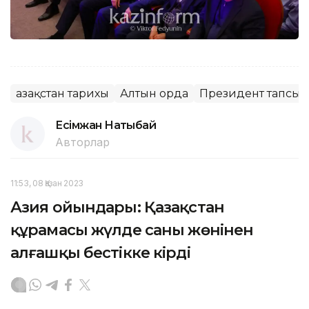
Қазақстан тарихы
Алтын орда
Президент тапсы
Есімжан Нақтыбай
Авторлар
11:53, 08 Қазан 2023
Азия ойындары: Қазақстан
құрамасы жүлде саны жөнінен
алғашқы бестікке кірді