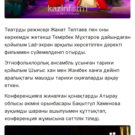
Театрдың режисері Жанат Телтаев пен оның
көркемдік жетекші Темірбек Мұхтаров дайындаған
қойылым Lad-экран арқылы көрсетілген деректі
фильммен сүйемелденіп отырды.
Этнофольклорлық ансамбль ұсынған тарихи
қойылым Шыңғыс хан мен Жәнібек ханға дейінгі
аралықтағы маңызды тарихи оқиғаларды арқау
еткен.
Конференцияға жиналған қонақтарды Атырау
облысы әкімінің орынбасары Бақытгүл Хаменова
ауқымды шараның ашылуымен құттықтап,
конференция жұмысына сәттілік тіледі.