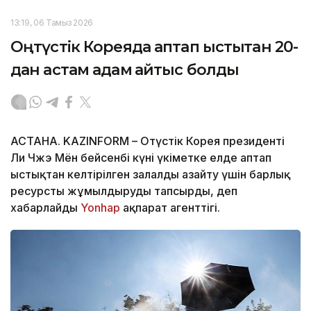
13:19, 06 Тамыз 2026
Оңтүстік Кореяда аптап ыстықтан 20-
дан астам адам қайтыс болды
АСТАНА. KAZINFORM – Оңтүстік Корея президенті
Ли Чжэ Мён бейсенбі күні үкіметке елде аптап
ыстықтан келтірілген залалды азайту үшін барлық
ресурсты жұмылдыруды тапсырды, деп
хабарлайды
Yonhap
ақпарат агенттігі.