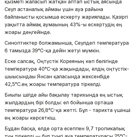
қызметі жалғасып жатқан аптап ыстық аясында
Сеул астаналық аймағы үшін ауа райына
байланысты қосымша ескерту жариялады. Қазіргі
уақытта аймақ аумағының 43%-ы ескертудің ең
жоғары деңгейінде.
Синоптиктер болжамынша, Сеулдегі температура
6 тамызда 39°C-қа дейін жетуі мүмкін.
Еске салсақ, Оңтүстік Кореяның көп бөлігінде
температура 40°C-қа жақындады, елдің оңтүстік-
шығысындағы Янсан қаласында жексенбіде
42,5°C.ең жоғары температура тіркелді.
Биылғы шілде айы бақылау тарихында ең ыстық
жылдардың бірі болды: ел бойынша орташа
температура 26,8°C-қа жетті. Бұл - тарихта үшінші
ең жоғары көрсеткіш.
Бұдан басқа, елде орта есеппен 9,7 тропикалық
түн тіркелді — бұл түнгі ауа температурасы 25°C-