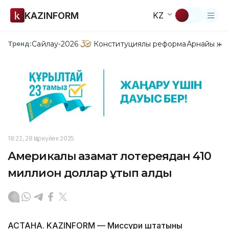
KAZINFORM
KZ
Сайлау-2026
Конституциялық реформа
Арнайы жо
Тренд:
18:22, 28 Қыркүйек 2025
Америкалық азамат лотереядан 410
миллион доллар ұтып алды
АСТАНА. KAZINFORM — Миссури штатының