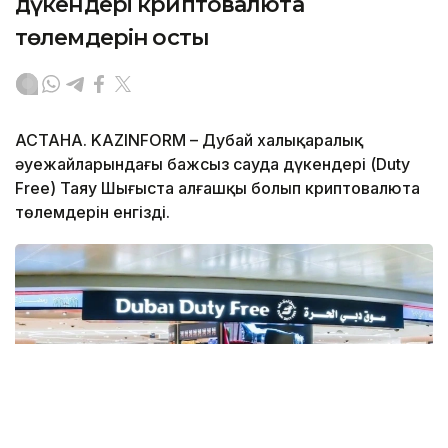
дүкендері криптовалюта
төлемдерін қосты
АСТАНА. KAZINFORM – Дубай халықаралық
әуежайларындағы бажсыз сауда дүкендері (Duty
Free) Таяу Шығыста алғашқы болып криптовалюта
төлемдерін енгізді.