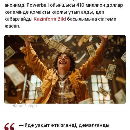
анонимді Powerball ойыншысы 410 миллион доллар
көлемінде қомақты қаржы ұтып алды, деп
хабарлайды
Kazinform
Bild
басылымына сілтеме
жасап.
Фото: Freepik
— Үйде уақыт өткізгенді, демалғанды