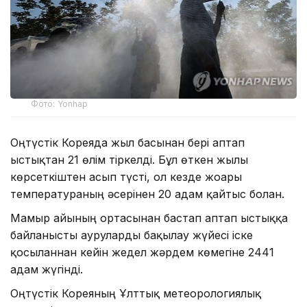
Фото: Yonhap
Оңтүстік Кореяда жыл басынан бері аптап
ыстықтан 21 өлім тіркелді. Бұл өткен жылғы
көрсеткіштен асып түсті, ол кезде жоғары
температураның әсерінен 20 адам қайтыс болған.
Мамыр айының ортасынан бастап аптап ыстыққа
байланысты ауруларды бақылау жүйесі іске
қосылғаннан кейін жедел жәрдем көмегіне 2441
адам жүгінді.
Оңтүстік Кореяның Ұлттық метеорологиялық