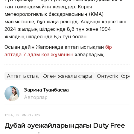
тан төмендемейтін кезеңдер. Корея
метеорологиялық басқармасының (KMA)
мәліметінше, бұл жаңа рекорд. Алдыңғы көрсеткіш
2024 жылдың шілдесінде 8,8 түн және 1994
жылдың шілдесінде 8,5 түн болған.
Осыған дейін Жапонияда аптап ыстықтан
бір
аптада 7 адам көз жұмғанын
хабарладық.
Аптап ыстық
Әлем жаңалықтары
Оңтүстік Коре
Зарина Туғанбаева
Авторлар
11:34, 06 Тамыз 2026
Дубай әуежайларындағы Duty Free