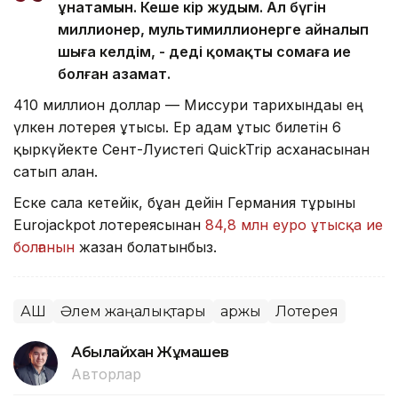
ұнатамын. Кеше кір жудым. Ал бүгін
миллионер, мультимиллионерге айналып
шыға келдім, - деді қомақты сомаға ие
болған азамат.
410 миллион доллар — Миссури тарихындағы ең
үлкен лотерея ұтысы. Ер адам ұтыс билетін 6
қыркүйекте Сент-Луистегі QuickTrip асханасынан
сатып алған.
Еске сала кетейік, бұған дейін Германия тұрғыны
Eurojackpot лотереясынан
84,8 млн еуро ұтысқа ие
болғанын
жазған болатынбыз.
АҚШ
Әлем жаңалықтары
Қаржы
Лотерея
Абылайхан Жұмашев
Авторлар