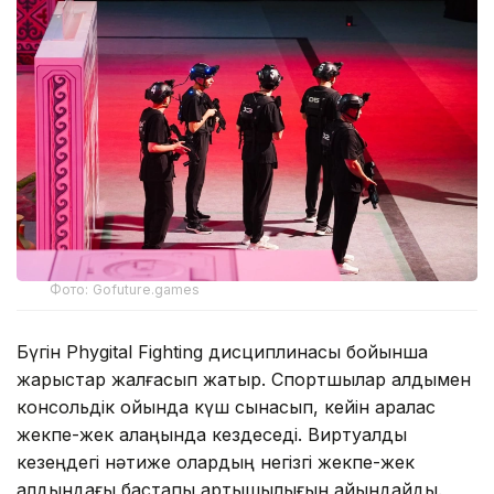
Фото: Gofuture.games
Бүгін Phygital Fighting дисциплинасы бойынша
жарыстар жалғасып жатыр. Спортшылар алдымен
консольдік ойында күш сынасып, кейін аралас
жекпе-жек алаңында кездеседі. Виртуалды
кезеңдегі нәтиже олардың негізгі жекпе-жек
алдындағы бастапқы артықшылығын айқындайды.