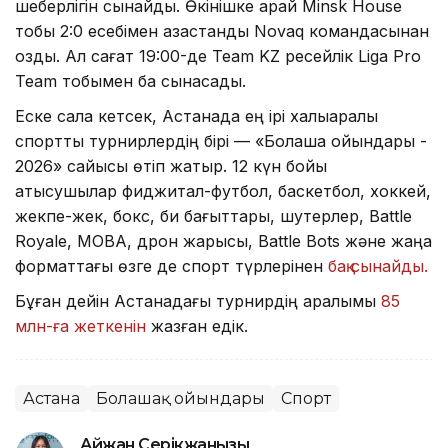
шеберлігін сынайды. Өкінішке қарай Minsk House
тобы 2:0 есебімен қазақстандық Novaq командасынан
озды. Ал сағат 19:00-де Team KZ ресейлік Liga Pro
Team тобымен бақ сынасады.
Еске сала кетсек, Астанада ең ірі халықаралық
спорттық турнирлердің бірі — «Болашақ ойындары -
2026» сайысы өтіп жатыр. 12 күн бойы
қатысушылар фиджитал-футбол, баскетбол, хоккей,
жекпе-жек, бокс, би бағыттары, шутерлер, Battle
Royale, MOBA, дрон жарысы, Battle Bots және жаңа
форматтағы өзге де спорт түрлерінен
бақ сынайды.
Бұған дейін Астанадағы турнирдің қаралымы
85
млн-ға жеткенін
жазған едік.
Астана
Болашақ ойындары
Спорт
Айжан Серікжанқызы