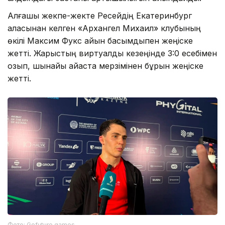
Алғашқы жекпе-жекте Ресейдің Екатеринбург
қаласынан келген «Архангел Михаил» клубының
өкілі Максим Фукс айқын басымдықпен жеңіске
жетті. Жарыстың виртуалды кезеңінде 3:0 есебімен
озып, шынайы айқаста мерзімінен бұрын жеңіске
жетті.
Фото: Gofuture.games