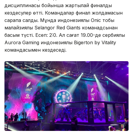
дисциплинасы бойынша жартылай финалдық
кездесулер өтті. Командалар финал жолдамасын
сарапқа салды. Мұнда индонезиялық Onic тобы
малайзиялық Selangor Red Giants команадсынан
басым түсті. Есеп: 2:0. Ал сағат 19.00-де сербиялық
Aurora Gaming индонезиялық Bigerton by Vitality
командасымен кездеседі.