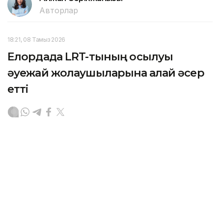
Авторлар
18:21, 08 Тамыз 2026
Елордада LRT-тының қосылуы
әуежай жолаушыларына қалай әсер
етті
АСТАНА. KAZINFORM — LRT арқылы әуежайға
баратындар саны артып келеді. Бұл туралы
«Нұрсұлтан Назарбаев халықаралық әуежайы» АҚ
Басқарма төрағасы Бекен Сейдахметов мәлім етті.