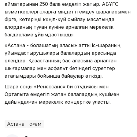
аймақтарынан 250 бала емделіп жатыр. АБҰҒО
қызметкерлері оларға міндетті емдеу шараларымен
бірге, көтеріңкі көңіл-күй сыйлау мақсатында
елорданың туған күніне арналған мерекелік
бағдарлама ұйымдастырды.
«Астана - болашақтың қаласы» атты іс-шараның
ұйымдастырушылары балалардың арасында
өлеңдер, Қазақстанның бас қаласына арналған
шығармалар мен асфальт бетіндегі суреттер
аталымдары бойынша байқаулар өткізді.
Шара соңы «Ренессанс» би студиясы мен
Орталықта емделіп жатқан балалардың күшімен
дайындалған мерекелік концертке ұласты.
Астана
Қоғам