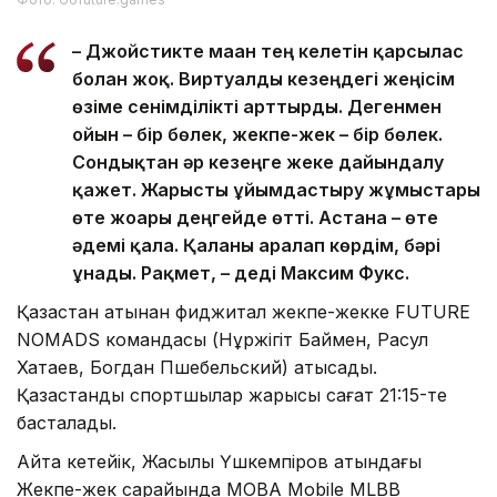
– Джойстикте маған тең келетін қарсылас
болған жоқ. Виртуалды кезеңдегі жеңісім
өзіме сенімділікті арттырды. Дегенмен
ойын – бір бөлек, жекпе-жек – бір бөлек.
Сондықтан әр кезеңге жеке дайындалу
қажет. Жарысты ұйымдастыру жұмыстары
өте жоғары деңгейде өтті. Астана – өте
әдемі қала. Қаланы аралап көрдім, бәрі
ұнады. Рақмет, – деді Максим Фукс.
Қазақстан атынан фиджитал жекпе-жекке FUTURE
NOMADS командасы (Нұржігіт Баймен, Расул
Хатаев, Богдан Пшебельский) қатысады.
Қазақстандық спортшылар жарысы сағат 21:15-те
басталады.
Айта кетейік, Жақсылық Үшкемпіров атындағы
Жекпе-жек сарайында MOBA Mobile MLBB