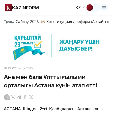
KAZINFORM
KZ
Сайлау-2026
Конституциялық реформа
Арнайы жо
Тренд:
18:16, 02 Шілде 2010
Ана мен бала Ұлттық ғылыми
орталығы Астана күнін атап өтті
АСТАНА. Шілденің 2-сі. ҚазАқпарат - Астана күнін