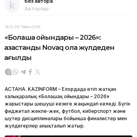
без автора
Авторлар
19:12, 08 Тамыз 2026
«Болашақ ойындары – 2026»:
қазақстандық Novaq қола жүлдеден
қағылды
АСТАНА. KAZINFORM – Елордада өтіп жатқан
халықаралық «Болашақ ойындары – 2026»
жарыстары шешуші кезеңге жақындап келеді. Бүгін
фиджитал жекпе-жек, футбол, киберспорт және
шутер дисциплиналары бойынша финалистер мен
жүлдегерлер анықталып жатыр.