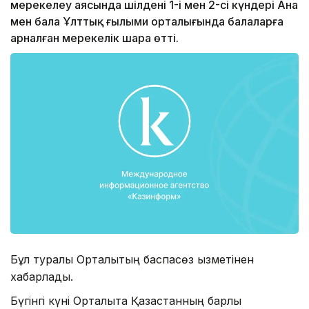
мерекелеу аясында шілденің 1-і мен 2-сі күндері Ана
мен бала Ұлттық ғылыми орталығында балаларға
арналған мерекелік шара өтті.
Бұл туралы Орталықтың баспасөз қызметінен
хабарлады.
Бүгінгі күні Орталықта Қазақстанның барлық