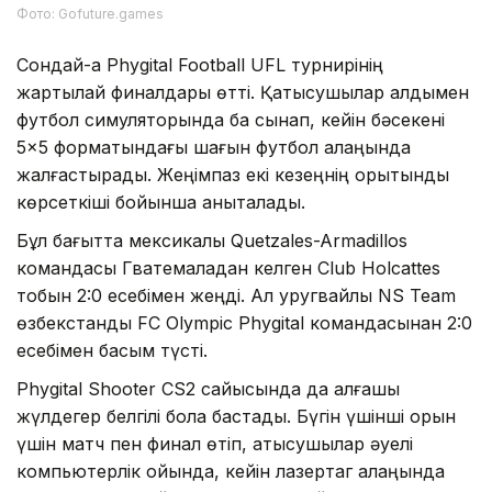
Фото: Gofuture.games
Сондай-ақ Phygital Football UFL турнирінің
жартылай финалдары өтті. Қатысушылар алдымен
футбол симуляторында бақ сынап, кейін бәсекені
5×5 форматындағы шағын футбол алаңында
жалғастырады. Жеңімпаз екі кезеңнің қорытынды
көрсеткіші бойынша анықталады.
Бұл бағытта мексикалық Quetzales-Armadillos
командасы Гватемаладан келген Club Holcattes
тобын 2:0 есебімен жеңді. Ал уругвайлық NS Team
өзбекстандық FC Olympic Phygital командасынан 2:0
есебімен басым түсті.
Phygital Shooter CS2 сайысында да алғашқы
жүлдегер белгілі бола бастады. Бүгін үшінші орын
үшін матч пен финал өтіп, қатысушылар әуелі
компьютерлік ойында, кейін лазертаг алаңында