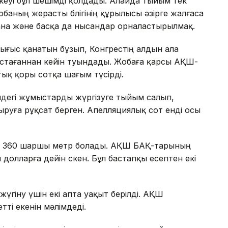
еуі бұл шешімді қолдады. Алайда тыйым тек
баның жерасты бөлігінің құрылысы әзірге жалғаса
ана және басқа да нысандар орналастырылмақ.
Шығыс қанатын бұзып, Конгрестің алдын ала
тағаннан кейін туындады. Жобаға қарсы АҚШ-
тық қоры сотқа шағым түсірді.
ндегі жұмыстарды жүргізуге тыйым салып,
руға рұқсат берген. Апелляциялық сот енді осы
8 360 шаршы метр болады. АҚШ БАҚ-тарының
олларға дейін өскен. Бұл бастапқы есептен екі
үгіну үшін екі апта уақыт берілді. АҚШ
ті екенін мәлімдеді.