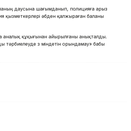
баланың даусына шағымданып, полицияға арыз
иция қызметкерлері әбден қалжыраған баланы
на аналық құқығынан айырылғаны анықталды.
ы тәрбиелеуде өз міндетін орындамау» бабы