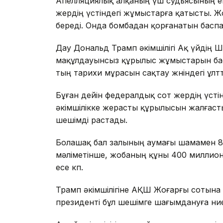
Апелляциялық алқаның үш судьясының ек
жердің үстіндегі жұмыстарға қатысты. Жо
береді. Онда бомбадан қорғанатын басп
Дау Дональд Трамп әкімшілігі Ақ үйдің 
мақұлдауынсыз құрылыс жұмыстарын бас
тың тарихи мұрасын сақтау жөніндегі ұлт
Бұған дейін федералдық сот жердің үсті
әкімшілікке жерасты құрылысын жалғасты
шешімді растады.
Болашақ бал залының аумағы шамамен 
мәліметінше, жобаның құны 400 миллион д
есе көп.
Трамп әкімшілігіне АҚШ Жоғарғы сотына ж
президенті бұл шешімге шағымдануға ниет