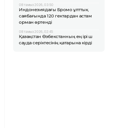
08 тамыз 2026, 03:50
Индонезиядағы Бромо ұлттық
саябағында 120 гектардан астам
орман өртенді
08 тамыз 2026, 02:45
Қазақстан Өзбекстанның ең ірі үш
сауда серіктесінің қатарына кірді