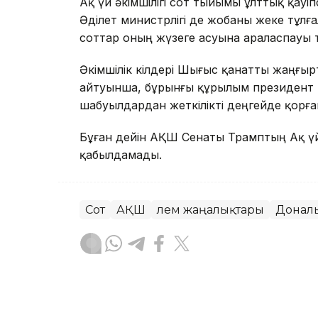
Ақ үй әкімшілігі сот тыйымы ұлттық қауіп
Әділет министрлігі де жобаны жеке тұл
соттар оның жүзеге асуына араласпауы ти
Әкімшілік өкілдері Шығыс қанатты жаңғырт
айтуынша, бұрынғы құрылым президент 
шабуылдардан жеткілікті деңгейде қорға
Бұған дейін АҚШ Сенаты Трамптың Ақ үй
қабылдамады.
Сот
АҚШ
Әлем жаңалықтары
Донал
Динара Маханова