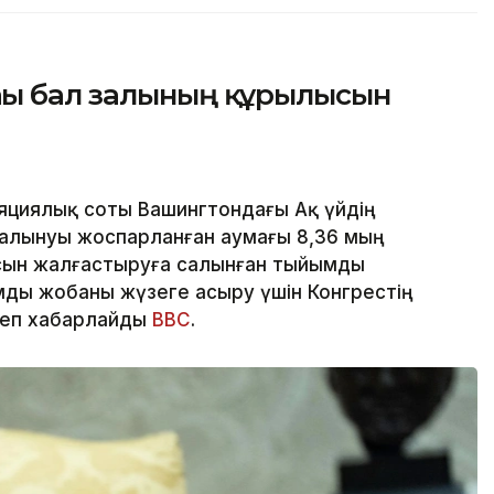
ғы бал залының құрылысын
яциялық соты Вашингтондағы Ақ үйдің
алынуы жоспарланған аумағы 8,36 мың
сын жалғастыруға салынған тыйымды
ды жобаны жүзеге асыру үшін Конгрестің
деп хабарлайды
BBC
.