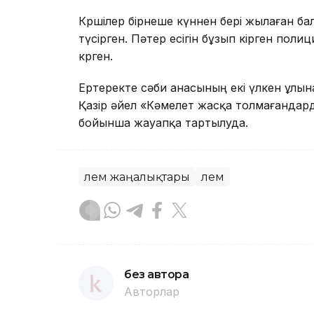
Көршілер бірнеше күннен бері жылаған 
түсірген. Пәтер есігін бұзып кірген пол
көрген.
Ертеректе сәби анасының екі үлкен ұлы
Қазір әйел «Кәмелет жасқа толмағандард
бойынша жауапқа тартылуда.
Әлем жаңалықтары
Әлем
без автора
Авторлар