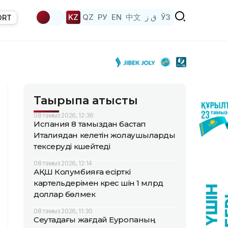
KZ
QZ
РУ
EN
中文
ق ز
ЎЗ
ORT
Тақырыпқа қатысты
08 тамыз 2026, 12:36
Испания 8 тамыздан бастап
Италиядан келетін жолаушыларды
тексеруді күшейтеді
08 тамыз 2026, 12:14
АҚШ Колумбияға есірткі
картельдерімен күрес үшін 1 млрд
доллар бөлмек
08 тамыз 2026, 11:30
Сеутадағы жағдай Еуропаның