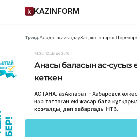
KAZINFORM
Ақорда
Тағайындау
Заң және тәртіп
Дерекқор
Тренд:
14:30, 12 Шілде 2016
Анасы баласын ас-сусыз е
кеткен
АСТАНА. ҚазАқпарат - Хабаровск өлке
нәр татпаған екі жасар бала құтқар
қозғалды, деп хабарлады НТВ.