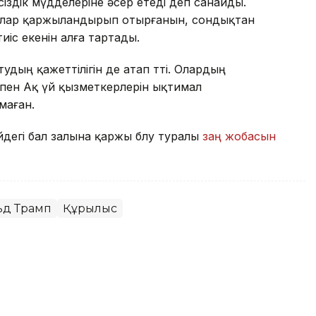
сіздік мүдделеріне әсер етеді деп санайды.
ғалар қаржыландырып отырғанын, сондықтан
іс екенін алға тартады.
удың қажеттілігін де атап өтті. Олардың
пен Ақ үй қызметкерлерін ықтимал
маған.
дегі бал залына қаржы бөлу туралы
заң жобасын
ьд Трамп
Құрылыс