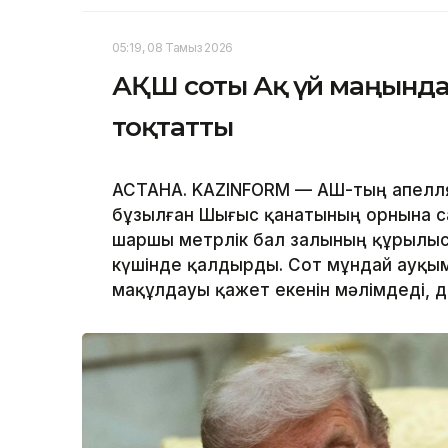
05:19, 08 Тамыз 2026
АҚШ соты Ақ үй маңында
тоқтатты
АСТАНА. KAZINFORM — АҚШ-тың апелл
бұзылған Шығыс қанатының орнына с
шаршы метрлік бал залының құрылы
күшінде қалдырды. Сот мұндай ауқым
мақұлдауы қажет екенін мәлімдеді, 