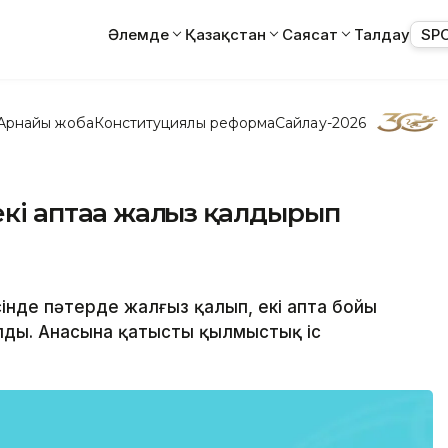
Әлемде
Қазақстан
Саясат
Талдау
SP
Арнайы жоба
Конституциялық реформа
Сайлау-2026
кі аптаға жалғыз қалдырып
сінде пәтерде жалғыз қалып, екі апта бойы
ылды. Анасына қатысты қылмыстық іс