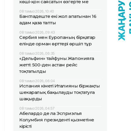
көші-қон саясатын өзгерте ме
08 тамыз 2026, 10:40
Бангладеште екі жол апатынан 16
адам қаза тапты
08 тамыз 2026, 09:43
Сербия мен Еуропаның бірқатар
елінде орман өрттері өршіп тұр
08 тамыз 2026, 06:35
«Дельфин» тайфуны Жапонияға
жетті: 500-ден астам рейс
тоқтатылды
08 тамыз 2026, 06:04
Испания үкіметі Италияны біржақты
шекаралық бақылауды тоқтатуға
шақырды
08 тамыз 2026, 04:57
Абелардо де ла Эсприэлья
Колумбия президенті қызметіне
кірісті