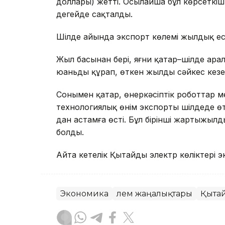
доллары) жетті. Осылайша бұл көрсеткіш
деңгейде сақталды.
Шілде айында экспорт көлемі жылдық есе
Жыл басынан бері, яғни қаңтар–шілде ар
юаньды құрап, өткен жылдың сәйкес кезе
Сонымен қатар, өнеркәсіптік роботтар м
технологиялық өнім экспорты шілдеде өт
дан астамға өсті. Бұл бірінші жартыжыл
болды.
Айта кетелік Қытайдың электр көліктері
Экономика
Әлем жаңалықтары
Қыта