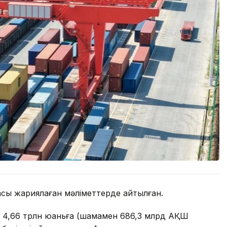
асы жариялаған мәліметтерде айтылған.
мы 4,66 трлн юаньға (шамамен 686,3 млрд АҚШ