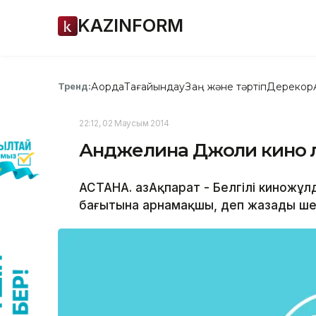
KAZINFORM
Ақорда
Тағайындау
Заң және тәртіп
Дерекқор
Тренд:
22:12, 02 Маусым 2014
Анджелина Джоли кино ә
АСТАНА. ҚазАқпарат - Белгілі киножұ
бағытына арнамақшы, деп жазады шет