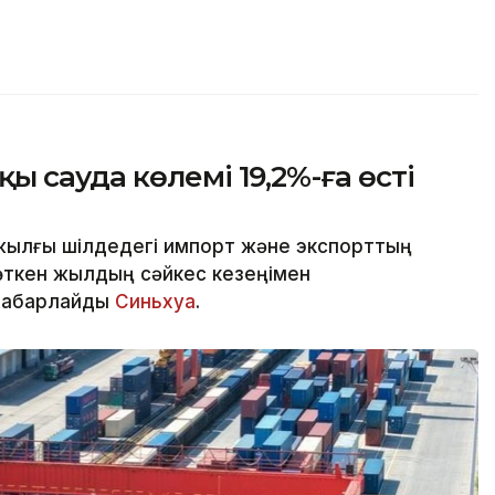
 сауда көлемі 19,2%-ға өсті
жылғы шілдедегі импорт және экспорттың
өткен жылдың сәйкес кезеңімен
 хабарлайды
Синьхуа
.