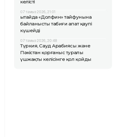
келісті
07 тамыз 2026, 21:01
Қытайда «Долфин» тайфунына
байланысты табиғи апат қаупі
күшейді
07 тамыз 2026, 20:48
Түркия, Сауд Арабиясы және
Пәкістан қорғаныс туралы
үшжақты келісімге қол қойды