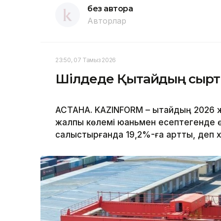
без автора
Авторлар
23:50, 07 Тамыз 2026
Шілдеде Қытайдың сыртқы
АСТАНА. KAZINFORM – Қытайдың 2026 
жалпы көлемі юаньмен есептегенде 
салыстырғанда 19,2%-ға артты, деп