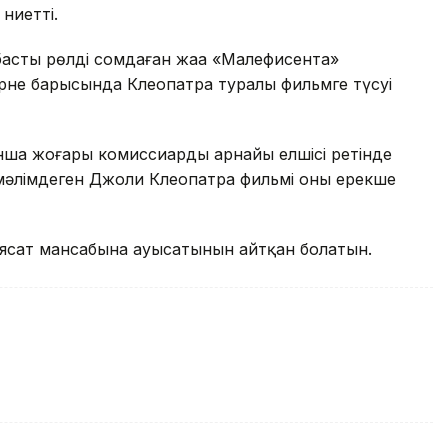
ниетті.
басты рөлді сомдаған жаңа «Малефисента»
рне барысында Клеопатра туралы фильмге түсуі
нша жоғары комиссиардың арнайы елшісі ретінде
мәлімдеген Джоли Клеопатра фильмі оның ерекше
саясат мансабына ауысатынын айтқан болатын.