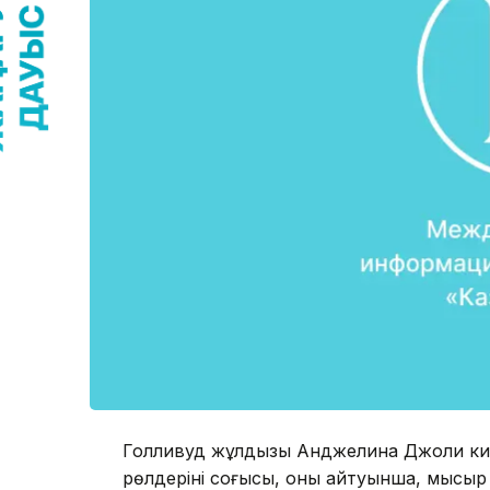
Голливуд жұлдызы Анджелина Джоли кин
рөлдерінің соңғысы, оның айтуынша, мысы