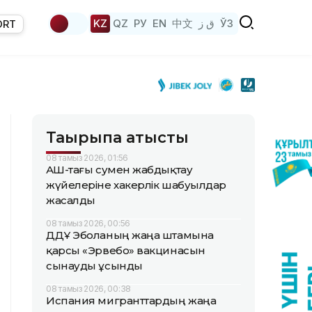
KZ
QZ
РУ
EN
中文
ق ز
ЎЗ
ORT
Тақырыпқа қатысты
08 тамыз 2026, 01:56
АҚШ-тағы сумен жабдықтау
жүйелеріне хакерлік шабуылдар
жасалды
08 тамыз 2026, 00:56
ДДҰ Эболаның жаңа штамына
қарсы «Эрвебо» вакцинасын
сынауды ұсынды
08 тамыз 2026, 00:38
Испания мигранттардың жаңа