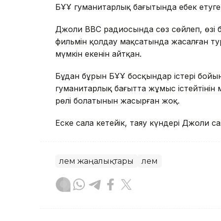
БҰҰ гуманитарлық бағытында еңбек етуге 
Джоли ВВС радиосында сөз сөйлеп, өзі 
фильмін қолдау мақсатында жасалған ту
мүмкін екенін айтқан.
Бұдан бұрын БҰҰ босқындар істері бойы
гуманитарлық бағытта жұмыс істейтінін 
рөлі болатынын жасырған жоқ.
Еске сала кетейік, таяу күндері Джоли 
Әлем жаңалықтары
Әлем