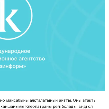
о мансабының аяқталатынын айтты. Оның атақты
р ханшайымы Клеопатраның рөлі болады. Енді ол