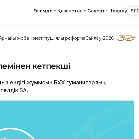
Әлемде
Қазақстан
Саясат
Талдау
SP
Арнайы жоба
Конституциялық реформа
Сайлау-2026
лемінен кетпекші
лдыз ендігі жұмысын БҰҰ гуманитарлық
елдік БАҚ.