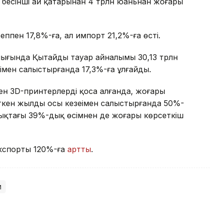
 бесінші ай қатарынан 4 трлн юаньнан жоғары
ппен 17,8%-ға, ал импорт 21,2%-ға өсті.
алығында Қытайдың тауар айналымы 30,13 трлн
ңімен салыстырғанда 17,3%-ға ұлғайды.
ен 3D-принтерлерді қоса алғанда, жоғары
кен жылдың осы кезеңімен салыстырғанда 50%-
дықтағы 39%-дық өсімнен де жоғары көрсеткіш
 экспорты 120%-ға
артты
.
й