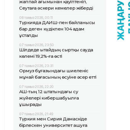
жаппай ағымынан қауіптеніп,
Сеутаға әскери кемелер жіберді
08 тамыз 2026, 00:11
Түркияда ДАИШ-пен байланысы
бар деген күдікпен 104 адам
ұсталды
07 тамыз 2026, 23:50
Шілдеде Қытайдың сыртқы сауда
көлемі 19,2%-ға өсті
07 тамыз 2026, 23:31
Ормуз бұғазындағы шиеленіс
мұнай бағасының өсуіне әсер етті
07 тамыз 2026, 22:20
АҚШ-тың 12 штатындағы су
жүйелері кибершабуылға
ұшырады
07 тамыз 2026, 21:49
Түркия мен Сирия Дамаскіде
бірлескен университет ашуға