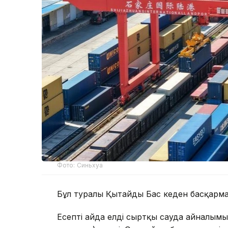
Фото: Синьхуа
Бұл туралы Қытайдың Бас кеден басқарм
Есепті айда елдің сыртқы сауда айналы