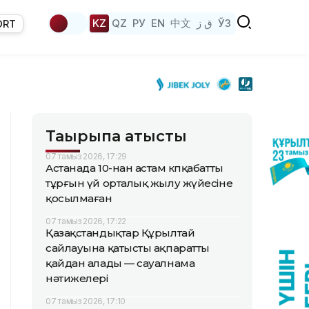
KZ
QZ
РУ
EN
中文
ق ز
ЎЗ
ORT
Тақырыпқа қатысты
07 тамыз 2026, 17:29
Астанада 10-нан астам көпқабатты
тұрғын үй орталық жылу жүйесіне
қосылмаған
07 тамыз 2026, 17:22
Қазақстандықтар Құрылтай
сайлауына қатысты ақпаратты
қайдан алады — сауалнама
нәтижелері
07 тамыз 2026, 17:10