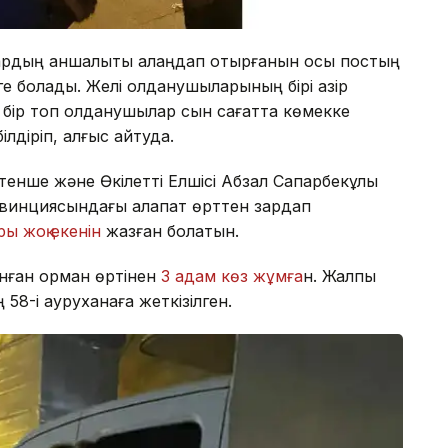
қтардың қаншалықты алаңдап отырғанын осы постың
е болады. Желі қолданушыларының бірі қазір
ы бір топ қолданушылар сын сағатта көмекке
лдіріп, алғыс айтуда.
тенше және Өкілетті Елшісі Абзал Сапарбекұлы
овинциясындағы алапат өрттен зардап
ры жоқ екенін
жазған болатын.
нған орман өртінен
3 адам көз жұмға
н. Жалпы
58-і ауруханаға жеткізілген.