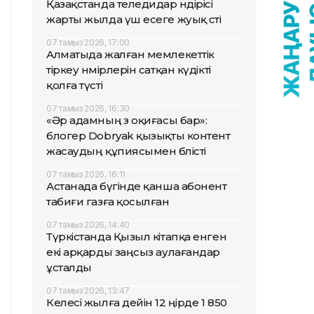
Қазақстанда теледидар өндірісі
жарты жылда үш есеге жуық өсті
07 тамыз 2026, 17:00
Алматыда жалған мемлекеттік
тіркеу нөмірлерін сатқан күдікті
қолға түсті
07 тамыз 2026, 16:30
«Әр адамның өз оқиғасы бар»:
блогер Dobryak қызықты контент
жасаудың құпиясымен бөлісті
07 тамыз 2026, 16:11
Астанада бүгінде қанша абонент
табиғи газға қосылған
07 тамыз 2026, 14:40
Түркістанда Қызыл кітапқа енген
екі арқарды заңсыз аулағандар
ұсталды
07 тамыз 2026, 13:47
Келесі жылға дейін 12 өңірде 1 850