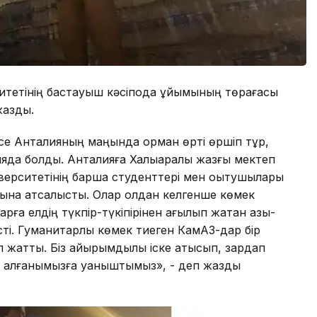
итетінің бастауыш кәсіподақ ұйымының төрағасы
жазды.
есе Анталияның маңында орман өрті өршіп тұр,
яда болдық. Анталияға Халықаралық жазғы мектеп
верситетінің барша студенттері мен оқытушылары
на атсалысты. Олар қолдан келгенше көмек
ға елдің түкпір-түкіпірінен ағылып жатқан азық-
сті. Гуманитарлық көмек тиеген КамАЗ-дар бір
 жатты. Біз қайырымдылық іске қатысып, зардап
е алғанымызға қуаныштымыз», - деп жазды