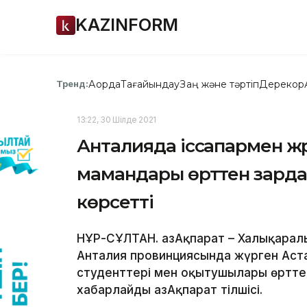
KAZINFORM
Ақорда
Тағайындау
Заң және тәртіп
Дерекқор
Тренд:
13:22, 30 Шілде 2021
Анталияда іссапармен ж
мамандары өрттен зарда
көрсетті
НҰР-СҰЛТАН. ҚазАқпарат – Халықара
Анталия провинциясында жүрген Аст
студенттері мен оқытушылары өрттен
хабарлайды ҚазАқпарат тілшісі.