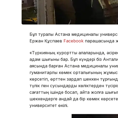
Бұл туралы Астана медициналық универс
Ержан Құспаев
Facebook
парақшасында 
«Түркияның курорттық қалаларында, әсір
адам шығыны бар. Бұл күндері біз Антали
аясында барған Астана медициналық уни
гуманитарлық көмек орталығының жұмысы
көрсетіп, өрттен зардап шеккен тұрғындар
түлік пен сусындарды көліктерден түсірі
сағаттың ішінде босап, қайта жолға шығып
шеккендерге қандай да бір көмек көрсет
университет өкілі.