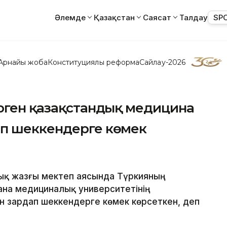
Әлемде
Қазақстан
Саясат
Талдау
SP
Арнайы жоба
Конституциялық реформа
Сайлау-2026
үрген қазақстандық медицина
п шеккендерге көмек
лық жазғы мектеп аясында Түркияның
ана медициналық университетінің
 зардап шеккендерге көмек көрсеткен, деп