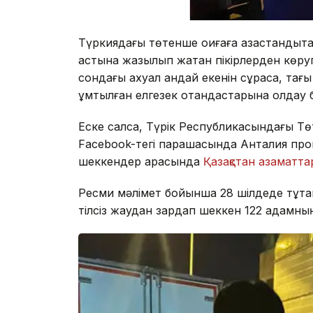
Түркиядағы төтенше оқиғаға қазақстанды
астына жазылып жатқан пікірлерден көруг
сондағы ахуал қандай екенін сұраса, тағ
ұмтылған елгезек отандастарына қолдау бі
Еске салсақ, Түрік Республикасындағы Тө
Facebook-тегі парақшасында Анталия пр
шеккендер арасында
Қазақстан азаматта
Ресми мәлімет бойынша 28 шілдеде тұта
тілсіз жаудан зардап шеккен 122 адамның 