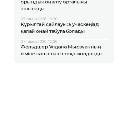
орындық оңалту орталығы
ашылады
07 тамыз 2026, 13:20
Құрылтай сайлауы: өз учаскеңізді
қалай оңай табуға болады
07 тамыз 2026, 12:36
Фельдшер Ұлдана Мырзуанның
өліміне қатысты іс сотқа жолданды