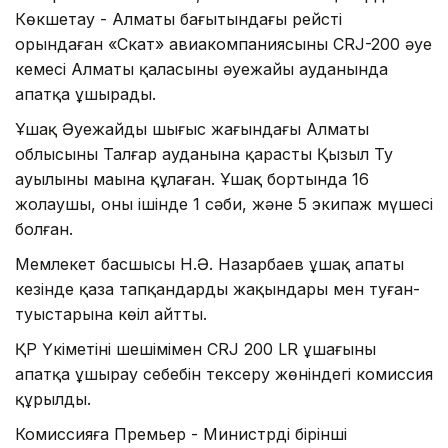
Көкшетау - Алматы бағытындағы рейсті
орындаған «Скат» авиакомпаниясының СRJ-200 әуе
кемесі Алматы қаласының әуежайы ауданында
апатқа ұшырады.
Ұшақ Әуежайдың шығыс жағындағы Алматы
облысының Талғар ауданына қарасты Қызыл Ту
ауылының маңына құлаған. Ұшақ бортында 16
жолаушы, оның ішінде 1 сәби, және 5 экипаж мүшесі
болған.
Мемлекет басшысы Н.Ә. Назарбаев ұшақ апаты
кезінде қаза тапқандардың жақындары мен туған-
туыстарына көңіл айтты.
ҚР Үкіметінің шешімімен CRJ 200 LR ұшағының
апатқа ұшырау себебін тексеру жөніндегі комиссия
құрылды.
Комиссияға Премьер - Министрдің бірінші