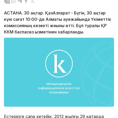
АСТАНА. 30 қаңтар. ҚазАзпарат - Бүгін, 30 қаңтар
күні сағат 10:00-де Алматы әуежайында Үкіметтік
комиссияның кезекті жиыны өтті. Бұл туралы ҚР
ККМ баспасөз қызметінен хабарланды.
Естеріңізге сала кетейік, 2013 жылғы 29 қаңтарда