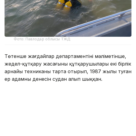
Фото: Павлодар облысы ТЖД
Төтенше жағдайлар департаментінің мәліметінше,
жедел-құтқару жасағының құтқарушылары екі бірлік
арнайы техниканы тарта отырып, 1987 жылы туған
ер адамның денесін судан алып шыққан.