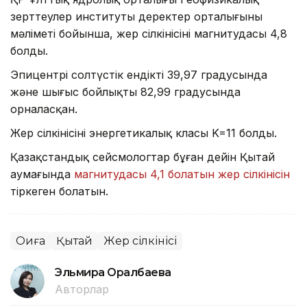
зерттеулер институты деректер орталығының
мәліметі бойынша, жер сілкінісінің магнитудасы 4,8
болды.
Эпицентрі солтүстік ендіктің 39,97 градусында
және шығыс бойлықтың 82,99 градусында
орналасқан.
Жер сілкінісінің энергетикалық класы K=11 болды.
Қазақстандық сейсмологтар бұған дейін Қытай
аумағында
магнитудасы 4,1 болатын жер сілкінісін
тіркеген болатын.
Оқиға
Қытай
Жер сілкінісі
Эльмира Оралбаева
Авторлар