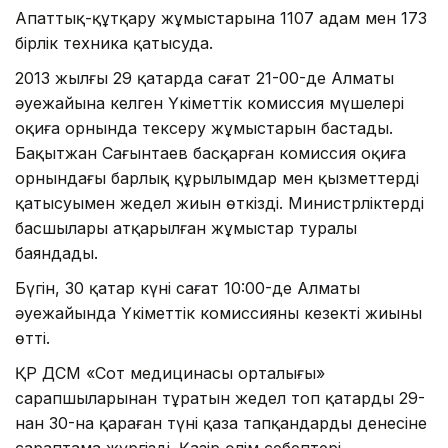
Апаттық-құтқару жұмыстарына 1107 адам мен 173
бірлік техника қатысуда.
2013 жылғы 29 қаңтарда сағат 21-00-де Алматы
әуежайына келген Үкіметтік комиссия мүшелері
оқиға орнында тексеру жұмыстарын бастады.
Бақытжан Сағынтаев басқарған комиссия оқиға
орнындағы барлық құрылымдар мен қызметтердің
қатысуымен жедел жиын өткізді. Министрліктердің
басшылары атқарылған жұмыстар туралы
баяндады.
Бүгін, 30 қаңтар күні сағат 10:00-де Алматы
әуежайында Үкіметтік комиссияның кезекті жиыны
өтті.
ҚР ДСМ «Сот медицинасы орталығы»
сарапшыларынан тұратын жедел топ қаңтардың 29-
нан 30-на қараған түні қаза тапқандардың денесіне
сараптама жүргізді. Қазір өлім себептері