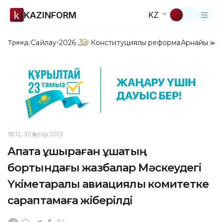
KAZINFORM
KZ
Сайлау-2026
Конституциялық реформа
Арнайы жо
Тренд:
18:12, 30 Қаңтар 2013
Апатқа ұшыраған ұшақтың
бортындағы жазбалар Мәскеудегі
Үкіметаралық авиациялық комитетке
сараптамаға жіберілді