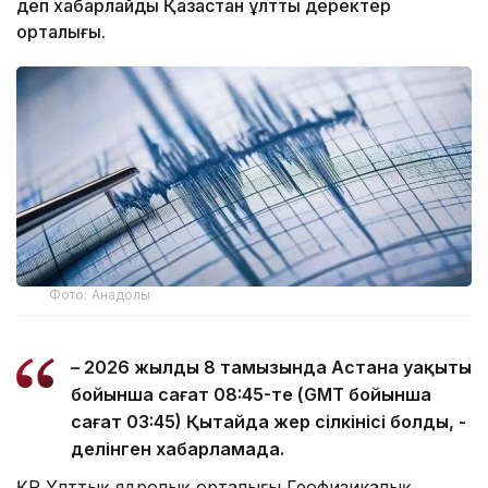
деп хабарлайды Қазақстан ұлттық деректер
орталығы.
Фото: Анадолы
– 2026 жылдың 8 тамызында Астана уақыты
бойынша сағат 08:45-те (GMT бойынша
сағат 03:45) Қытайда жер сілкінісі болды, -
делінген хабарламада.
ҚР Ұлттық ядролық орталығы Геофизикалық