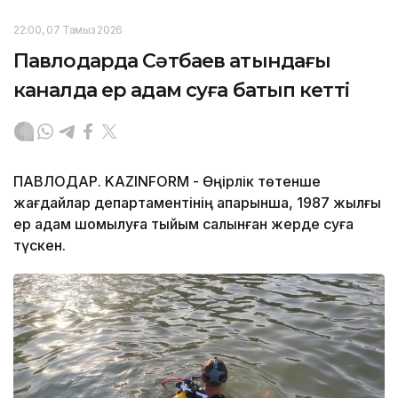
22:00, 07 Тамыз 2026
Павлодарда Сәтбаев атындағы
каналда ер адам суға батып кетті
ПАВЛОДАР. KAZINFORM - Өңірлік төтенше
жағдайлар департаментінің ақпарынша, 1987 жылғы
ер адам шомылуға тыйым салынған жерде суға
түскен.