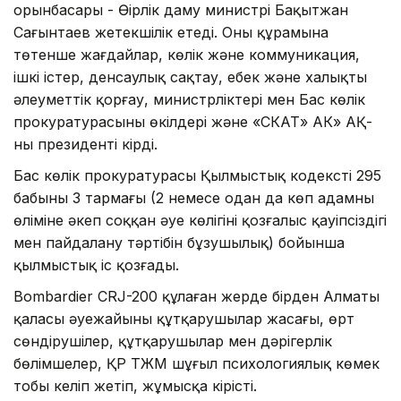
орынбасары - Өңірлік даму министрі Бақытжан
Сағынтаев жетекшілік етеді. Оның құрамына
төтенше жағдайлар, көлік және коммуникация,
ішкі істер, денсаулық сақтау, еңбек және халықты
әлеуметтік қорғау, министрліктері мен Бас көлік
прокуратурасының өкілдері және «СКАТ» АК» АҚ-
ның президенті кірді.
Бас көлік прокуратурасы Қылмыстық кодекстің 295
бабының 3 тармағы (2 немесе одан да көп адамның
өліміне әкеп соққан әуе көлігінің қозғалыс қауіпсіздігі
мен пайдалану тәртібін бұзушылық) бойынша
қылмыстық іс қозғады.
Bombardier CRJ-200 құлаған жерде бірден Алматы
қаласы әуежайының құтқарушылар жасағы, өрт
сөндірушілер, құтқарушылар мен дәрігерлік
бөлімшелер, ҚР ТЖМ шұғыл психологиялық көмек
тобы келіп жетіп, жұмысқа кірісті.