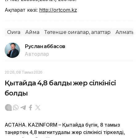
Ақпарат көзі:
http://ortcom.kz
Оқиға
Аймақ
Төтенше оқиғалар, апаттар
Алматы 
Руслан Ғаббасов
Авторлар
20:26, 08 Тамыз 2026
Қытайда 4,8 балдық жер сілкінісі
болды
АСТАНА. KAZINFORM – Қытайда бүгін, 8 тамыз
таңертең 4,8 магнитудалы жер сілкінісі тіркелді,