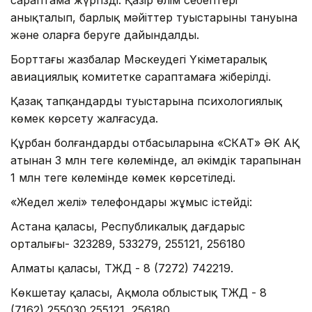
анықталып, барлық мәйіттер туыстарының тануына
және оларға беруге дайындалды.
Борттағы жазбалар Мәскеудегі Үкіметаралық
авиациялық комитетке сараптамаға жіберілді.
Қазақ тапқандардың туыстарына психологиялық
көмек көрсету жалғасуда.
Құрбан болғандардың отбасыларына «СКАТ» ӘК АҚ
атынан 3 млн теңге көлемінде, ал әкімдік тарапынан
1 млн теңге көлемінде көмек көрсетіледі.
«Жедел желі» телефондары жұмыс істейді:
Астана қаласы, Республикалық дағдарыс
орталығы- 323289, 533279, 255121, 256180
Алматы қаласы, ТЖД - 8 (7272) 742219.
Көкшетау қаласы, Ақмола облыстық ТЖД - 8
(7162) 255030,255121, 256180.