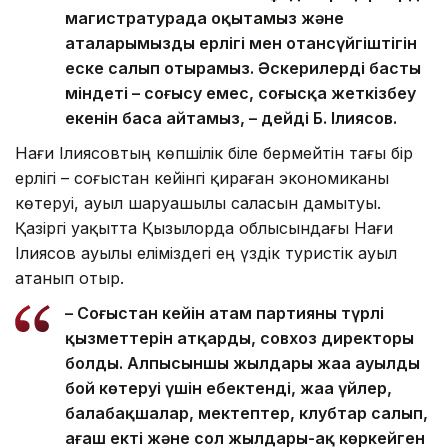
магистратурада оқытамыз және
аталарымыздың ерлігі мен отансүйгіштігін
еске салып отырамыз. Әскерилердің басты
міндеті – соғысу емес, соғысқа жеткізбеу
екенін баса айтамыз, – дейді Б. Ілиясов.
Нағи Ілиясовтың көпшілік біле бермейтін тағы бір
ерлігі – соғыстан кейінгі қираған экономиканы
көтеруі, ауыл шаруашылы саласын дамытуы.
Қазіргі уақытта Қызылорда облысындағы Нағи
Ілиясов ауылы еліміздегі ең үздік туристік ауыл
атанып отыр.
– Соғыстан кейін атам партияның түрлі
қызметтерін атқарды, совхоз директоры
болды. Алпысыншы жылдары жаңа ауылдың
бой көтеруі үшін еңбектенді, жаңа үйлер,
балабақшалар, мектептер, клубтар салып,
ағаш екті және сол жылдары-ақ көркейген