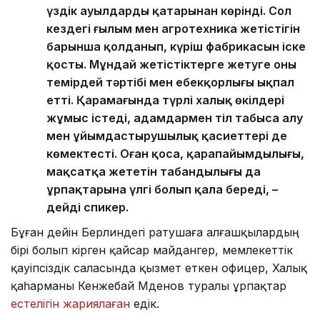
үздік ауылдардың қатарынан көрінді. Сол
кездегі ғылым мен агротехника жетістігін
барынша қолданып, күріш фабрикасын іске
қосты. Мұндай жетістіктерге жетуге оның
темірдей тәртібі мен еңбекқорлығы ықпал
етті. Қарамағында түрлі халық өкілдері
жұмыс істеді, адамдармен тіл табыса алу
мен ұйымдастырушылық қасиеттері де
көмектесті. Оған қоса, қарапайымдылығы,
мақсатқа жететін табандылығы да
ұрпақтарына үлгі болып қала береді, –
дейді спикер.
Бұған дейін Берлиндегі ратушаға алғашқылардың
бірі болып кірген қайсар майдангер, мемлекеттік
қауіпсіздік саласында қызмет еткен офицер, Халық
қаһарманы Кенжебай Мәденов туралы ұрпақтар
естелігін жариялаған
едік.