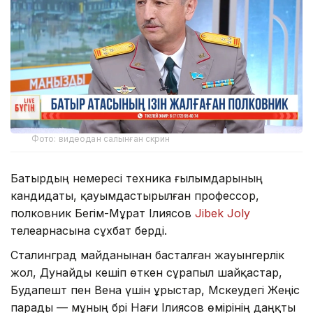
Фото: видеодан салынған скрин
Батырдың немересі техника ғылымдарының
кандидаты, қауымдастырылған профессор,
полковник Бегім-Мұрат Ілиясов
Jibek Joly
телеарнасына сұхбат берді.
Сталинград майданынан басталған жауынгерлік
жол, Дунайды кешіп өткен сұрапыл шайқастар,
Будапешт пен Вена үшін ұрыстар, Мәскеудегі Жеңіс
парады — мұның бәрі Нағи Ілиясов өмірінің даңқты