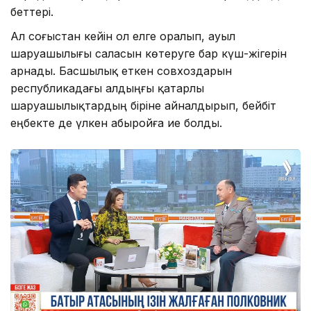
беттері.
Ал соғыстан кейін ол елге оралып, ауыл
шаруашылығы саласын көтеруге бар күш-жігерін
арнады. Басшылық еткен совхоздарын
республикадағы алдыңғы қатарлы
шаруашылықтардың біріне айналдырып, бейбіт
еңбекте де үлкен абыройға ие болды.