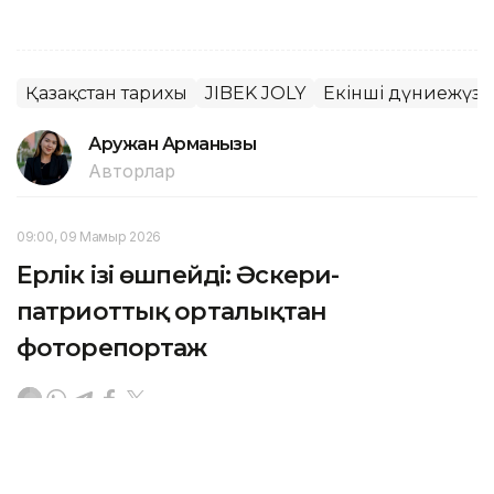
Қазақстан тарихы
JIBEK JOLY
Екінші дүниежүзіл
Аружан Арманқызы
Авторлар
09:00, 09 Мамыр 2026
Ерлік ізі өшпейді: Әскери-
патриоттық орталықтан
фоторепортаж
АСТАНА. KAZINFORM – Елорда төріндегі ҚР Қарулы
Күштерінің Ұлттық әскери-патриоттық орталығы –