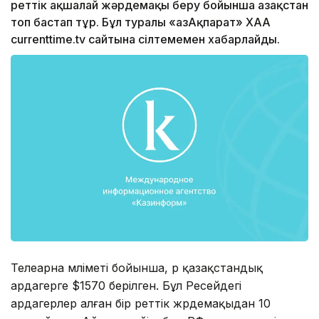
реттік ақшалай жәрдемақы беру бойынша Қазақстан
топ бастап тұр. Бұл туралы «ҚазАқпарат» ХАА
currenttime.tv сайтына сілтемемен хабарлайды.
Телеарна мәліметі бойынша, әр қазақстандық
ардагерге $1570 берілген. Бұл Ресейдегі
ардагерлер алған бір реттік жәрдемақыдан 10