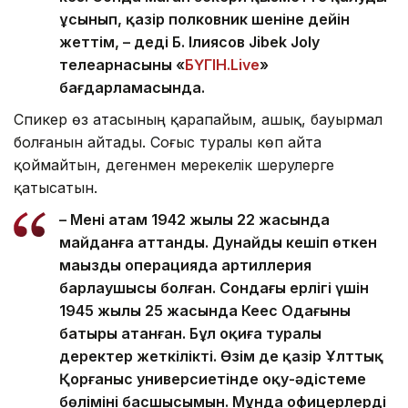
ұсынып, қазір полковник шеніне дейін
жеттім, – деді Б. Ілиясов Jibek Joly
телеарнасының «
БҮГІН.Live
»
бағдарламасында.
Спикер өз атасының қарапайым, ашық, бауырмал
болғанын айтады. Соғыс туралы көп айта
қоймайтын, дегенмен мерекелік шерулерге
қатысатын.
– Менің атам 1942 жылы 22 жасында
майданға аттанды. Дунайды кешіп өткен
маңызды операцияда артиллерия
барлаушысы болған. Сондағы ерлігі үшін
1945 жылы 25 жасында Кеңес Одағының
батыры атанған. Бұл оқиға туралы
деректер жеткілікті. Өзім де қазір Ұлттық
Қорғаныс универсиетінде оқу-әдістеме
бөлімінің басшысымын. Мұнда офицерлерді