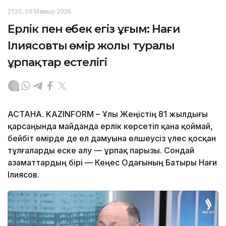
21:20, 09 Мамыр 2026
Ерлік пен еңбек егіз ұғым: Нағи
Ілиясовтың өмір жолы туралы
ұрпақтар естелігі
АСТАНА. KAZINFORM – Ұлы Жеңістің 81 жылдығы
қарсаңында майданда ерлік көрсетіп қана қоймай,
бейбіт өмірде де ел дамуына өлшеусіз үлес қосқан
тұлғаларды еске алу — ұрпақ парызы. Сондай
азаматтардың бірі — Кеңес Одағының Батыры Нағи
Ілиясов.