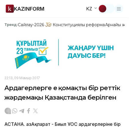
KAZINFORM
KZ
Сайлау-2026
Конституциялық реформа
Арнайы жо
Тренд:
22:13, 09 Мамыр 2017
Ардагерлерге ең қомақты бір реттік
жәрдемақы Қазақстанда берілген
АСТАНА. ҚазАқпарат - Биыл ҰОС ардагерлеріне бір