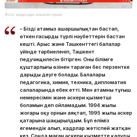
Фото: видеодан алынған скрин
– Біздің атамыз ашаршылықтан бастап,
өткен ғасырдың түрлі нәубеттерін бастан
кешті. Арыс және Ташкенттегі балалар
үйінде тәрбиеленіп, Ташкент
педучищилесін бітірген. Оның білімге
құштарлығы өзінен тараған бес перзентке
дарыды деуге болады. Балалары
педагогика, химия, техника, дипломатия
салаларында еңбек етті. Мен атамның тұңғыш
немересімін және әскери қызметші
боламын деп ойламадым. 1994 жылы
жоғары оқу орнын аяқтап, 1995 жылы әскер
қатарына шақырылдым. Бұл еліміз
егемендік алып, кадрлар жетіспей жатқан
кез. Сонда маған әскери қызметте қалуды