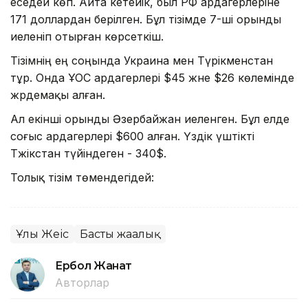
еседей көп. Айта кетейік, был РФ ардагерлеріне
171 доллардан берілген. Бұл тізімде 7-ші орынды
иеленіп отырған көрсеткіш.
Тізімнің ең соңында Украина мен Түрікменстан
тұр. Онда ҰОС ардагерлері $45 және $26 көлемінде
жәрдемақы алған.
Ал екінші орынды Әзербайжан иеленген. Бұл елде
соғыс ардагерлері $600 алған. Үздік үштікті
Тәжікстан түйіндеген - 340$.
Толық тізім төмендегідей:
Ұлы Жеңіс
Басты жаңалық
Ербол Жанат
Авторлар