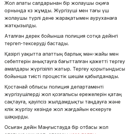
Жол апаты салдарынан бір жолаушы оқиға
орнында көз жұмды. Жүргізуші мен тағы үш
жолаушы түрлі дене жарақатымен ауруханаға
жатқызылды.
Аталған дерек бойынша полиция сотқа дейінгі
тергеп-тексеруді бастады.
Қазіргі уақытта апаттың барлық мән-жайы мен
себептерін анықтауға бағытталған қажетті тергеу
амалдары жүргізіліп жатыр. Тергеу қорытындысы
бойынша тиісті процестік шешім қабылданады.
Қостанай облысы полиция департаменті
жүргізушілерді жол қозғалысы ережелерін қатаң
сақтауға, қауіпсіз жылдамдықты таңдауға және
көлік жүргізу кезінде жол жағдайын ескеруге
шақырды.
Осыған дейін Маңғыстауда бір отбасы жол