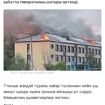
қабатты ғимаратының шатыры өртенді.
Фото: видеодан алынған скрин
Төтенше жағдай туралы хабар түскеннен кейін үш
минут ішінде оқиға орнына алғашқы өрт сөндіру
бөлімшесінің қызметкерлері жеткен.