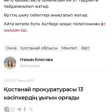
метр қашықтықта орналасқан екі өрт гидранты
пайдаланылып жатыр.
Өрттің шығу себептері анықталып жатыр.
Айта кетелік бүгін Ақтөбеде қоқыс полигонынан
өрт
шыққан еді
.
Оқиға
Қостанай облысы
Мектеп
Өрт
Назым Бөлесова
Авторлар
23:21, 03 Тамыз 2026
Қостанай прокуратурасы 13
кәсіпкердің құқығын қорғады