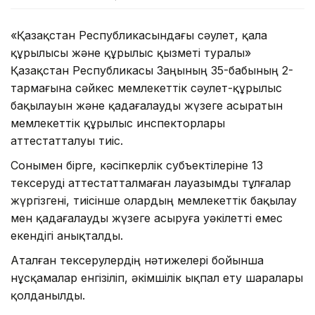
«Қазақстан Республикасындағы сәулет, қала
құрылысы және құрылыс қызметі туралы»
Қазақстан Республикасы Заңының 35-бабының 2-
тармағына сәйкес мемлекеттік сәулет-құрылыс
бақылауын және қадағалауды жүзеге асыратын
мемлекеттік құрылыс инспекторлары
аттестатталуы тиіс.
Сонымен бірге, кәсіпкерлік субъектілеріне 13
тексеруді аттестатталмаған лауазымды тұлғалар
жүргізгені, тиісінше олардың мемлекеттік бақылау
мен қадағалауды жүзеге асыруға уәкілетті емес
екендігі анықталды.
Аталған тексерулердің нәтижелері бойынша
нұсқамалар енгізіліп, әкімшілік ықпал ету шаралары
қолданылды.