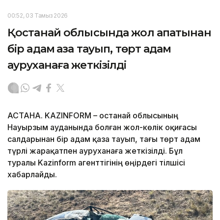
00:52, 03 Тамыз 2026
Қостанай облысында жол апатынан
бір адам қаза тауып, төрт адам
ауруханаға жеткізілді
АСТАНА. KAZINFORM – Қостанай облысының
Науырзым ауданында болған жол-көлік оқиғасы
салдарынан бір адам қаза тауып, тағы төрт адам
түрлі жарақатпен ауруханаға жеткізілді. Бұл
туралы Kazinform агенттігінің өңірдегі тілшісі
хабарлайды.