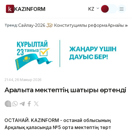
KAZINFORM
KZ
Сайлау-2026
Конституциялық реформа
Арнайы жо
Тренд:
21:44, 26 Мамыр 2026
Арқалықта мектептің шатыры өртенді
ҚОСТАНАЙ. KAZINFORM - Қостанай облысының
Арқалық қаласында №5 орта мектептің төрт