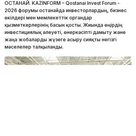
ҚОСТАНАЙ. KAZINFORM – Qostanai Invest Forum -
2026 форумы Қостанайда инвесторлардың, бизнес
өкілдері мен мемлекеттік органдар
қызметкерлерінің басын қосты. Жиында өңірдің
инвестициялық әлеуеті, өнеркәсіпті дамыту және
жаңа жобаларды жүзеге асыру сияқты негізгі
мәселелер талқыланды.