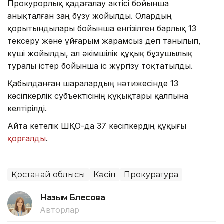
Прокурорлық қадағалау актісі бойынша
анықталған заң бұзу жойылды. Олардың
қорытындылары бойынша енгізілген барлық 13
тексеру және ұйғарым жарамсыз деп танылып,
күші жойылды, ал әкімшілік құқық бұзушылық
туралы істер бойынша іс жүргізу тоқтатылды.
Қабылданған шаралардың нәтижесінде 13
кәсіпкерлік субъектісінің құқықтары қалпына
келтірілді.
Айта кетелік ШҚО-да 37 кәсіпкердің құқығы
қорғалды
.
Қостанай облысы
Кәсіп
Прокуратура
Назым Бөлесова
Авторлар