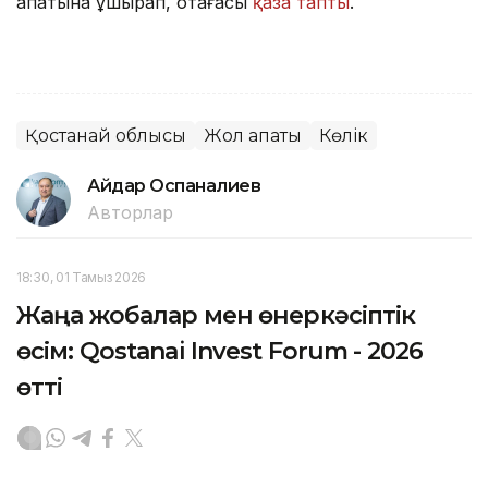
апатына ұшырап, отағасы
қаза тапты
.
Қостанай облысы
Жол апаты
Көлік
Айдар Оспаналиев
Авторлар
18:30, 01 Тамыз 2026
Жаңа жобалар мен өнеркәсіптік
өсім: Qostanai Invest Forum - 2026
өтті