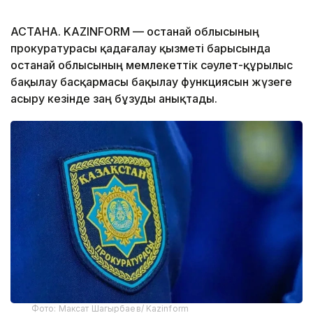
АСТАНА. KAZINFORM — Қостанай облысының
прокуратурасы қадағалау қызметі барысында
Қостанай облысының мемлекеттік сәулет-құрылыс
бақылау басқармасы бақылау функциясын жүзеге
асыру кезінде заң бұзуды анықтады.
Фото: Максат Шагырбаев/ Kazinform