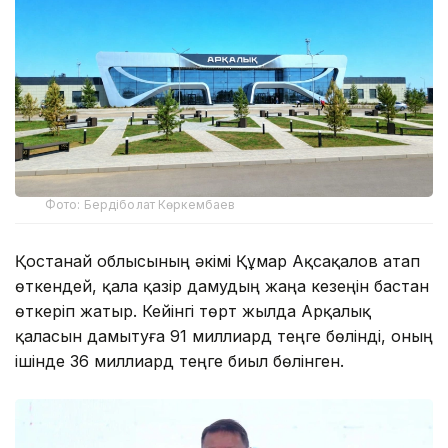
Фото: Бердіболат Көркембаев
Қостанай облысының әкімі Құмар Ақсақалов атап
өткендей, қала қазір дамудың жаңа кезеңін бастан
өткеріп жатыр. Кейінгі төрт жылда Арқалық
қаласын дамытуға 91 миллиард теңге бөлінді, оның
ішінде 36 миллиард теңге биыл бөлінген.