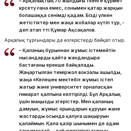
– Арқалықтың 70 жылдығы өткенге құрмет
көрсету ғана емес, сонымен қатар жарқын
болашаққа сенімді қадам. Бізді үлкен
жетістіктер мен жаңа жобалар күтіп тұр, -
деп атап өтті Құмар Ақсақалов.
Арқалық тұрғындары да өзгерістерді байқап отыр.
– Қаланың бұрыннан жұмыс істемейтін
нысандарды қайта жандандыра
бастағаны ерекше байқалады.
Жаңартылған теміржол вокзалы ашылды,
жаңа «Келешек мектебі» жұмыс істеп
жатыр және университет орналасқан
ғимарат қалпына келтірілді. Бұл Арқалық
үшін маңызды өзгерістер. Мен қаланың
дамуын, жұмыс орындарын құруын және
жастарды осында қалуға шақыруын
қалаймын. Қала қазір шынымен де адам
танымастай, - деlі жергілікті тұрғын