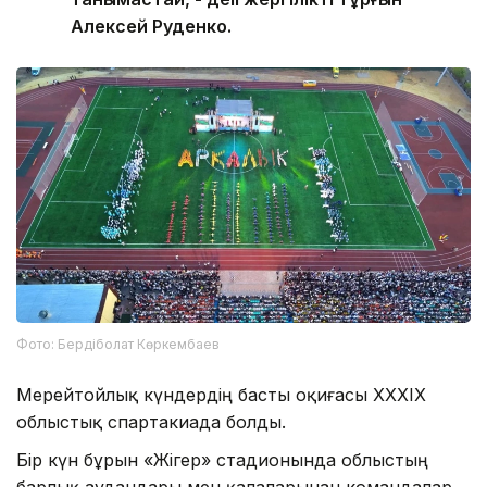
Алексей Руденко.
Фото: Бердіболат Көркембаев
Мерейтойлық күндердің басты оқиғасы XXXIX
облыстық спартакиада болды.
Бір күн бұрын «Жігер» стадионында облыстың
барлық аудандары мен қалаларынан командалар