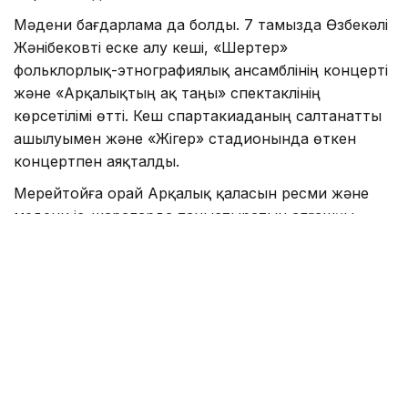
Мәдени бағдарлама да болды. 7 тамызда Өзбекәлі
Жәнібековті еске алу кеші, «Шертер»
фольклорлық-этнографиялық ансамблінің концерті
және «Арқалықтың ақ таңы» спектаклінің
көрсетілімі өтті. Кеш спартакиаданың салтанатты
ашылуымен және «Жігер» стадионында өткен
концертпен аяқталды.
Мерейтойға орай Арқалық қаласын ресми және
мәдени іс-шараларда таныстыратын алғашқы
ETHNOFASHION_ARKALYK имидждік тобын құрды.
– Бұл бір реттік жоба емес. Топ Арқалықты
әртүрлі іс-шараларда таныстыруды
жалғастырады, - деді ETHNO FASHION
басшысы Сәуле Қабидулова.
Бүгін кешке Наурыз алаңында қазақстандық
эстрада жұлдыздарының қатысуымен «Арқалық —