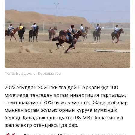
Фото: Бердіболат Көркембаев
2023 жылдан 2026 жылға дейін Арқалыққа 100
миллиард теңгеден астам инвестиция тартылды,
оның шамамен 70%-ы жекеменшік. Жаңа жобалар
мыңнан астам жұмыс орнын құруға мүмкіндік
береді. Қалада жалпы қуаты 98 МВт болатын екі
жел электр станциясы да бар.