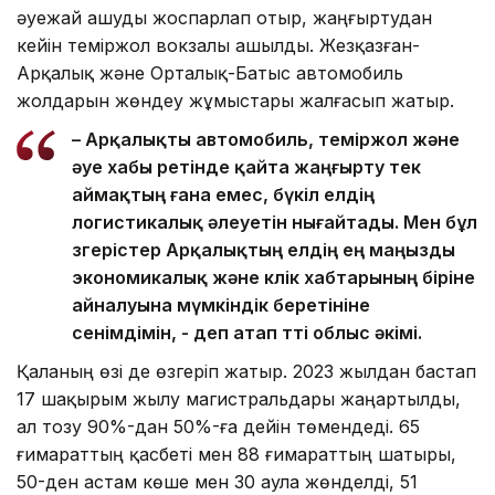
әуежай ашуды жоспарлап отыр, жаңғыртудан
кейін теміржол вокзалы ашылды. Жезқазған-
Арқалық және Орталық-Батыс автомобиль
жолдарын жөндеу жұмыстары жалғасып жатыр.
– Арқалықты автомобиль, теміржол және
әуе хабы ретінде қайта жаңғырту тек
аймақтың ғана емес, бүкіл елдің
логистикалық әлеуетін нығайтады. Мен бұл
өзгерістер Арқалықтың елдің ең маңызды
экономикалық және көлік хабтарының біріне
айналуына мүмкіндік беретініне
сенімдімін, - деп атап өтті облыс әкімі.
Қаланың өзі де өзгеріп жатыр. 2023 жылдан бастап
17 шақырым жылу магистральдары жаңартылды,
ал тозу 90%-дан 50%-ға дейін төмендеді. 65
ғимараттың қасбеті мен 88 ғимараттың шатыры,
50-ден астам көше мен 30 аула жөнделді, 51