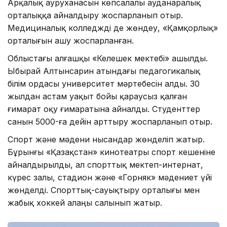
Арқалық ауруханасын көпсалалы ауданаралық
орталыққа айналдыру жоспарланып отыр.
Медициналық колледжді де жөндеу, «Қамқорлық»
орталығын ашу жоспарланған.
Облыстағы алғашқы «Келешек мектебі» ашылды.
Ыбырай Алтынсарин атындағы педагогикалық
білім ордасы университет мәртебесін алды. 30
жылдан астам уақыт бойы қараусыз қалған
ғимарат оқу ғимаратына айналды. Студенттер
санын 5000-ға дейін арттыру жоспарланып отыр.
Спорт және мәдени нысандар жөнделіп жатыр.
Бұрынғы «Қазақстан» кинотеатры спорт кешеніне
айналдырылды, ал спорттық мектеп-интернат,
күрес залы, стадион және «Горняк» мәдениет үйі
жөнделді. Спорттық-сауықтыру орталығы мен
жабық хоккей алаңы салынып жатыр.