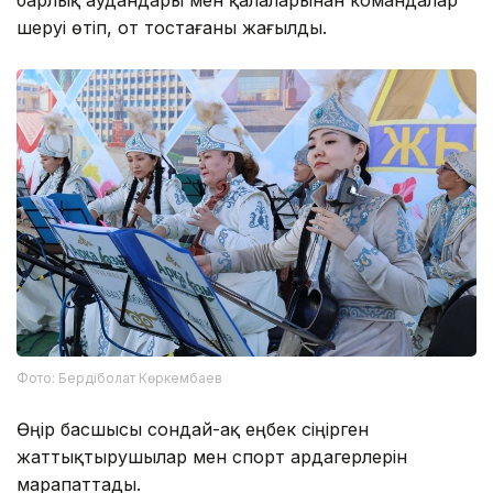
шеруі өтіп, от тостағаны жағылды.
Фото: Бердіболат Көркембаев
Өңір басшысы сондай-ақ еңбек сіңірген
жаттықтырушылар мен спорт ардагерлерін
марапаттады.