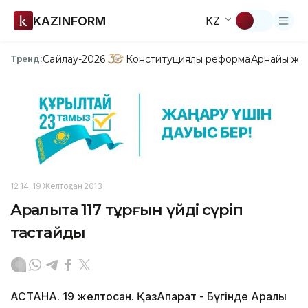
KAZINFORM
KZ
Сайлау-2026
Конституциялық реформа
Арнайы жо
Тренд:
12:14, 19 Желтоқсан 2013
Арқалықта 117 тұрғын үйді сүріп
тастайды
АСТАНА. 19 желтоқсан. ҚазАқпарат - Бүгінде Арқалық