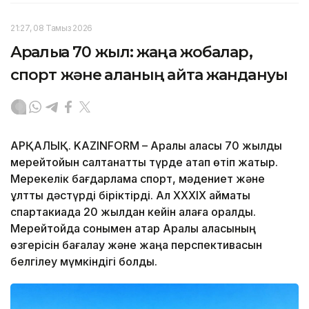
21:27, 08 Тамыз 2026
Арқалыққа 70 жыл: жаңа жобалар,
спорт және қаланың қайта жандануы
АРҚАЛЫҚ. KAZINFORM – Арқалық қаласы 70 жылдық
мерейтойын салтанатты түрде атап өтіп жатыр.
Мерекелік бағдарлама спорт, мәдениет және
ұлттық дәстүрді біріктірді. Ал XXXIX аймақтық
спартакиада 20 жылдан кейін қалаға оралды.
Мерейтойда сонымен қатар Арқалық қаласының
өзгерісін бағалау және жаңа перспективасын
белгілеу мүмкіндігі болды.