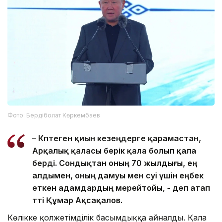
Фото: Бердіболат Көркембаев
– Көптеген қиын кезеңдерге қарамастан,
Арқалық қаласы берік қала болып қала
берді. Сондықтан оның 70 жылдығы, ең
алдымен, оның дамуы мен өсуі үшін еңбек
еткен адамдардың мерейтойы, - деп атап
өтті Құмар Ақсақалов.
Көлікке қолжетімділік басымдыққа айналды. Қала