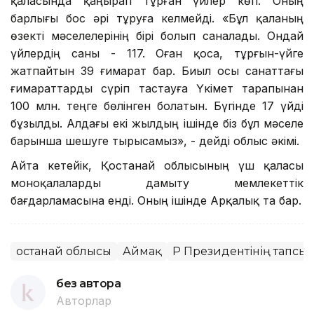
қаласында қаңырап тұрған үйлер көп. Оның
барлығы бос әрі тұруға келмейді. «Бұл қаланың
өзекті мәселелерінің бірі болып саналады. Ондай
үйлердің саны - 117. Оған қоса, тұрғын-үйге
жатпайтын 39 ғимарат бар. Биыл осы санаттағы
ғимараттарды сүріп тастауға Үкімет тарапынан
100 млн. теңге бөлінген болатын. Бүгінде 17 үйді
бұзылды. Алдағы екі жылдың ішінде біз бұл мәселе
барынша шешуге тырысамыз», - дейді облыс әкімі.
Айта кетейік, Қостанай облысының үш қаласы
моноқалаларды дамыту мемлекеттік
бағдарламасына енді. Оның ішінде Арқалық та бар.
Қостанай облысы
Аймақ
ҚР Президентінің тапсыр
без автора
Авторлар