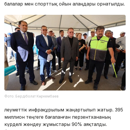
балалар мен спорттық ойын алаңдары орнатылды.
Фото: Бердіболат Көркембаев
Әлеуметтік инфрақұрылым жаңартылып жатыр. 395
миллион теңгеге бағаланған перзентхананың
күрделі жөндеу жұмыстары 90% аяқталды.