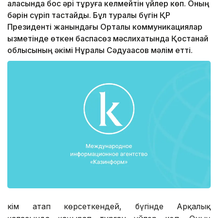
қаласында бос әрі тұруға келмейтін үйлер көп. Оның
бәрін сүріп тастайды. Бұл туралы бүгін ҚР
Президенті жанындағы Орталық коммуникациялар
қызметінде өткен баспасөз мәслихатында Қостанай
облысының әкімі Нұралы Сәдуақасов мәлім етті.
Әкім атап көрсеткендей, бүгінде Арқалық