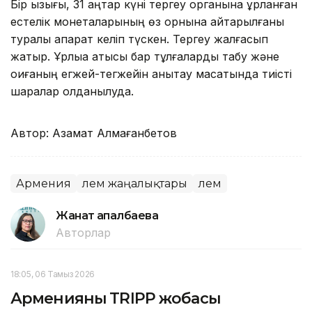
Бір қызығы, 31 қаңтар күні тергеу органына ұрланған
естелік монеталарының өз орнына қайтарылғаны
туралы ақпарат келіп түскен. Тергеу жалғасып
жатыр. Ұрлыққа қатысы бар тұлғаларды табу және
оқиғаның егжей-тегжейін анықтау мақсатында тиісті
шаралар қолданылуда.
Автор: Азамат Алмағанбетов
Армения
Әлем жаңалықтары
Әлем
Жанат Қапалбаева
Авторлар
18:05, 06 Тамыз 2026
Арменияның TRIPP жобасы