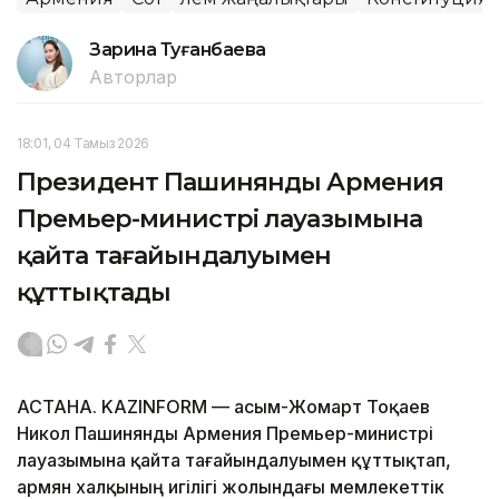
Зарина Туғанбаева
Авторлар
18:01, 04 Тамыз 2026
Президент Пашинянды Армения
Премьер-министрі лауазымына
қайта тағайындалуымен
құттықтады
АСТАНА. KAZINFORM — Қасым-Жомарт Тоқаев
Никол Пашинянды Армения Премьер-министрі
лауазымына қайта тағайындалуымен құттықтап,
армян халқының игілігі жолындағы мемлекеттік