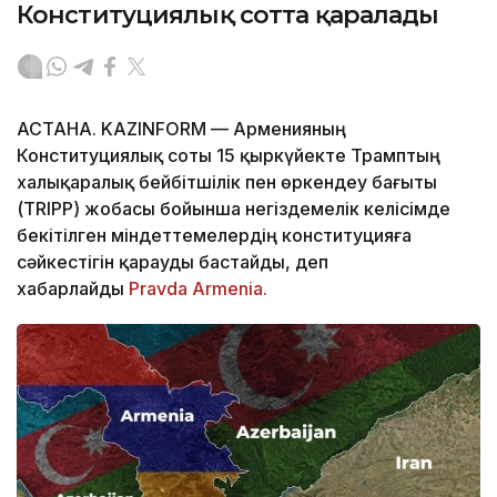
Конституциялық сотта қаралады
АСТАНА. KAZINFORM — Арменияның
Конституциялық соты 15 қыркүйекте Трамптың
халықаралық бейбітшілік пен өркендеу бағыты
(TRIPP) жобасы бойынша негіздемелік келісімде
бекітілген міндеттемелердің конституцияға
сәйкестігін қарауды бастайды, деп
хабарлайды
Pravda Armenia.