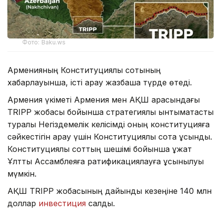
Фото: Baku.ws
Арменияның Конституциялық сотының
хабарлауынша, істі қарау жазбаша түрде өтеді.
Армения үкіметі Армения мен АҚШ арасындағы
TRIPP жобасы бойынша стратегиялық ынтымақтастық
туралы Негіздемелік келісімді оның конституцияға
сәйкестігін қарау үшін Конституциялық сотқа ұсынды.
Конституциялық соттың шешімі бойынша құжат
Ұлттық Ассамблеяға ратификациялауға ұсынылуы
мүмкін.
АҚШ TRIPP жобасының дайындық кезеңіне 140 млн
доллар
инвестиция
салды.