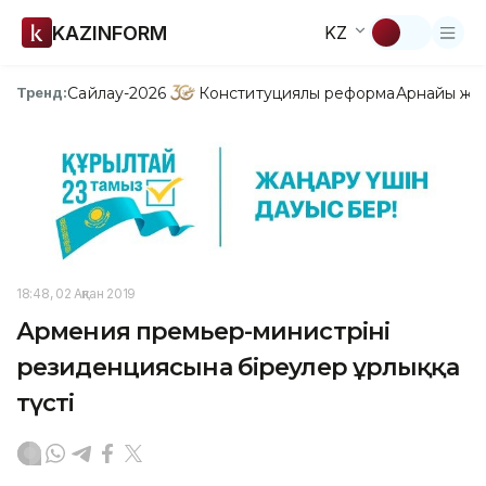
KAZINFORM
KZ
Сайлау-2026
Конституциялық реформа
Арнайы жо
Тренд:
18:48, 02 Ақпан 2019
Армения премьер-министрінің
резиденциясына біреулер ұрлыққа
түсті