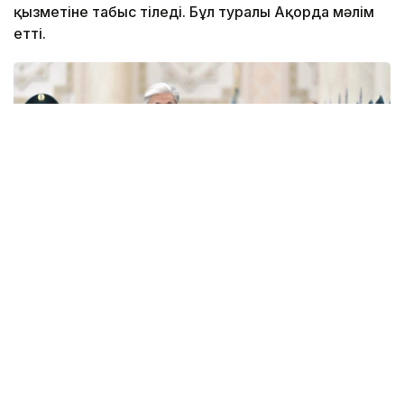
қызметіне табыс тіледі. Бұл туралы Ақорда мәлім
етті.
Фото: Ақорда
— Никол Пашинян жылы лебізге
ризашылығын білдіріп, Қазақстан