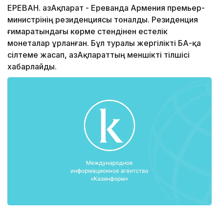
ЕРЕВАН. ҚазАқпарат - Ереванда Армения премьер-
министрінің резиденциясы тоналды. Резиденция
ғимаратындағы көрме стендінен естелік
монеталар ұрланған. Бұл туралы жергілікті БАҚ-қа
сілтеме жасап, ҚазАқпараттың меншікті тілшісі
хабарлайды.