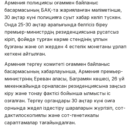
Армения полициясы қоғаммен байланыс
басқармасының БАҚ-та жарияланған мәліметінше,
30 қаңтар күні полицияға суыт хабар келіп түскен.
Онда 25-30 қаңтар аралығында белгісіз біреу
премьер-министрдің резиденциясына рұқсатсыз
кіріп, фойеде тұрған көрме стендінің құлпын
бұзғаны және ол жерден 4 естелік монетаны ұрлап
кеткені айтылған.
Армения тергеу комитеті қоғаммен байланыс
басқармасының хабарлауынша, Армения премьер-
министрінің Ереван қаласы, Баграмян көшесі, 26 үй
мекенжайында орналасқан резиденциясына заңсыз
кіру және тонау фактісі бойынша қылмыстық іс
қозғалған. Тергеу органдары 30 қаңтар күні оқиға
орнында жедел іздестіру шараларын жүргізіп, сот-
дактилоскопиялық және сот-генетикалық
сараптамалар тағайындалған.