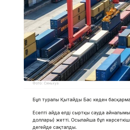
Фото: Синьхуа
Бұл туралы Қытайдың Бас кеден басқарм
Есепті айда елдің сыртқы сауда айналы
доллары) жетті. Осылайша бұл көрсеткіш
деңгейде сақталды.