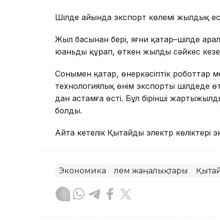
Шілде айында экспорт көлемі жылдық есе
Жыл басынан бері, яғни қаңтар–шілде ар
юаньды құрап, өткен жылдың сәйкес кезе
Сонымен қатар, өнеркәсіптік роботтар м
технологиялық өнім экспорты шілдеде өт
дан астамға өсті. Бұл бірінші жартыжыл
болды.
Айта кетелік Қытайдың электр көліктері
Экономика
Әлем жаңалықтары
Қыта