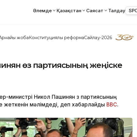
Әлемде
Қазақстан
Саясат
Талдау
SP
Арнайы жоба
Конституциялық реформа
Сайлау-2026
шинян өз партиясының жеңіске
р-министрі Никол Пашинян өз партиясының
е жеткенін мәлімдеді, деп хабарлайды
ВВС
.