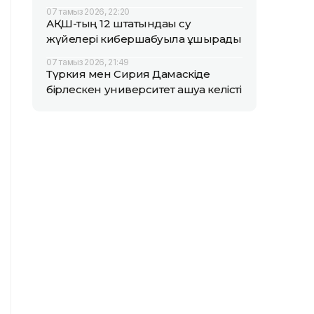
07 тамыз 2026, 22:20
АҚШ-тың 12 штатындағы су
жүйелері кибершабуылға ұшырады
07 тамыз 2026, 21:49
Түркия мен Сирия Дамаскіде
бірлескен университет ашуға келісті