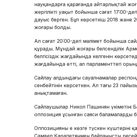
науқандарға қарағанда айтарлықтай жоға
жергілікті уақыт бойынша сағат 17:00-д
дауыс берген. Бұл көрсеткіш 2018 және
жоғары болды.
Ал сағат 20:00-дегі мәлімет бойынша сай
құрады. Мұндай жоғары белсенділік Арме
белгісіздік жағдайында келгенін көрсетед
жағдайында өтті, ал парламенттегі орынд
Сайлау алдындағы сауалнамалар респонд
сенбейтінін көрсеткен. Ал тағы 23 пайыз
анықтамаған.
Сайлаушылар Никол Пашинян үкіметінің 
оппозиция ұсынған саяси баламалардың бі
Оппозицияның ең көзге түскен күштерінің
Самвел Карапетянмен байланысты ресейш