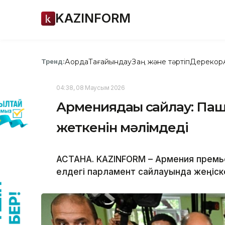
KAZINFORM
Ақорда
Тағайындау
Заң және тәртіп
Дерекқор
Тренд:
04:38, 08 Маусым 2026
Армениядағы сайлау: Па
жеткенін мәлімдеді
АСТАНА. KAZINFORM – Армения премье
елдегі парламент сайлауында жеңіск