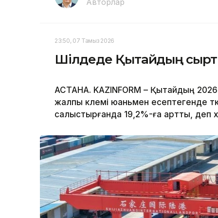
Авторлар
23:50, 07 Тамыз 2026
Шілдеде Қытайдың сыртқы 
АСТАНА. KAZINFORM – Қытайдың 2026
жалпы көлемі юаньмен есептегенде ө
салыстырғанда 19,2%-ға артты, деп