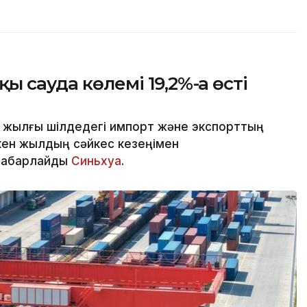
сауда көлемі 19,2%-ға өсті
 жылғы шілдедегі импорт және экспорттың
ткен жылдың сәйкес кезеңімен
 хабарлайды
Синьхуа
.