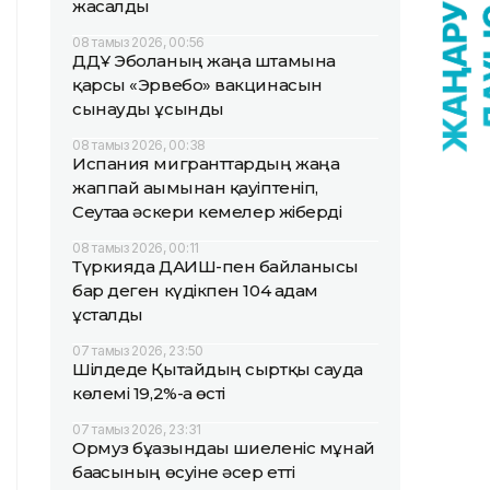
жасалды
08 тамыз 2026, 00:56
ДДҰ Эболаның жаңа штамына
қарсы «Эрвебо» вакцинасын
сынауды ұсынды
08 тамыз 2026, 00:38
Испания мигранттардың жаңа
жаппай ағымынан қауіптеніп,
Сеутаға әскери кемелер жіберді
08 тамыз 2026, 00:11
Түркияда ДАИШ-пен байланысы
бар деген күдікпен 104 адам
ұсталды
07 тамыз 2026, 23:50
Шілдеде Қытайдың сыртқы сауда
көлемі 19,2%-ға өсті
07 тамыз 2026, 23:31
Ормуз бұғазындағы шиеленіс мұнай
бағасының өсуіне әсер етті