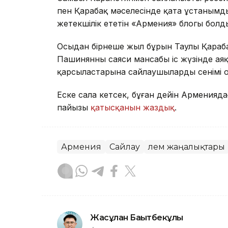
пен Қарабақ мәселесінде қатаң ұстаным
жетекшілік ететін «Армения» блогы болд
Осыдан бірнеше жыл бұрын Таулы Қараба
Пашинянның саяси мансабы іс жүзінде аяқ
қарсыластарына сайлаушылардың сенімі о
Еске сала кетсек, бұған дейін Арменияд
пайызы
қатысқанын жаздық
.
Армения
Сайлау
Әлем жаңалықтары
Жасұлан Бақытбекұлы