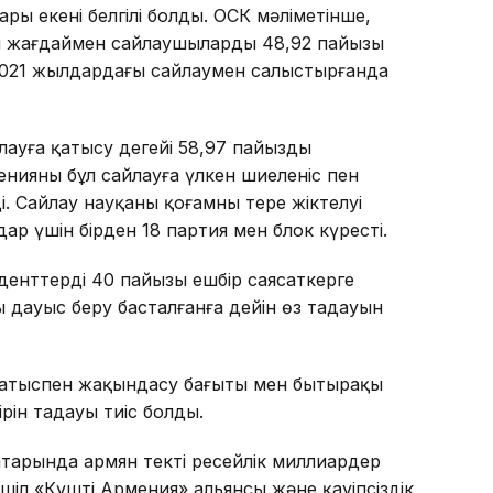
ры екені белгілі болды. ОСК мәліметінше,
егі жағдаймен сайлаушылардың 48,92 пайызы
 2021 жылдардағы сайлаумен салыстырғанда
лауға қатысу деңгейі 58,97 пайызды
нияның бұл сайлауға үлкен шиеленіс пен
і. Сайлау науқаны қоғамның терең жіктелуі
ар үшін бірден 18 партия мен блок күресті.
енттердің 40 пайызы ешбір саясаткерге
ы дауыс беру басталғанға дейін өз таңдауын
Батыспен жақындасу бағыты мен бытыраңқы
рін таңдауы тиіс болды.
 қатарында армян текті ресейлік миллиардер
іл «Күшті Армения» альянсы және қауіпсіздік