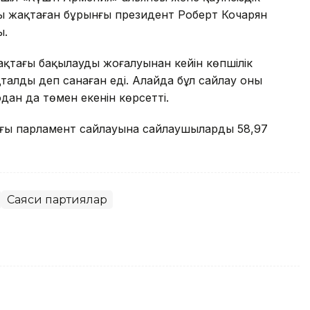
ды жақтаған бұрынғы президент Роберт Кочарян
ы.
қтағы бақылаудың жоғалуынан кейін көпшілік
талды деп санаған еді. Алайда бұл сайлау оның
дан да төмен екенін көрсетті.
ағы парламент сайлауына сайлаушылардың 58,97
Саяси партиялар