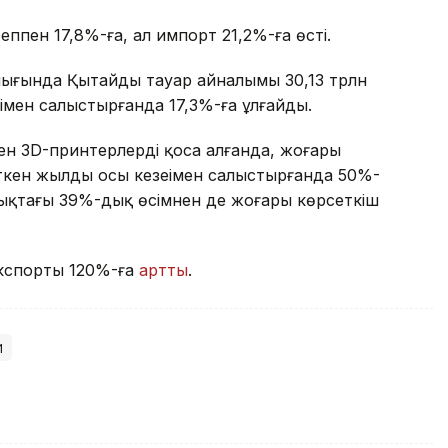
ппен 17,8%-ға, ал импорт 21,2%-ға өсті.
алығында Қытайдың тауар айналымы 30,13 трлн
ңімен салыстырғанда 17,3%-ға ұлғайды.
ен 3D-принтерлерді қоса алғанда, жоғары
кен жылдың осы кезеңімен салыстырғанда 50%-
дықтағы 39%-дық өсімнен де жоғары көрсеткіш
 экспорты 120%-ға
артты
.
й