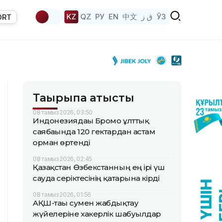
KZ
QZ
РУ
EN
中文
ق ز
ЎЗ
ORT
Тақырыпқа қатысты
08 тамыз 2026, 03:50
Индонезиядағы Бромо ұлттық
саябағында 120 гектардан астам
орман өртенді
08 тамыз 2026, 02:45
Қазақстан Өзбекстанның ең ірі үш
сауда серіктесінің қатарына кірді
08 тамыз 2026, 01:56
АҚШ-тағы сумен жабдықтау
жүйелеріне хакерлік шабуылдар