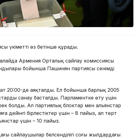
сы үкіметті өз бетінше құрады.
 алайда Армения Орталық сайлау комиссиясы
ндылары бойынша Пашинян партиясы сенімді
ғат 20:00-де аяқталды. Ел бойынша барлық 2005
старды санау басталды. Парламентке өту үшін
ек болды. Ал партиялық блоктар мен альянстар
ға дейінгі бірлестіктер үшін – 8 пайыз, ал төрт
янстар үшін – 10 пайыз.
дағы сайлаушылар белсенділігі соңғы жылдардағы