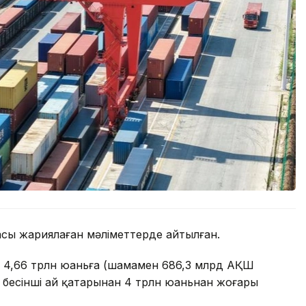
асы жариялаған мәліметтерде айтылған.
мы 4,66 трлн юаньға (шамамен 686,3 млрд АҚШ
 бесінші ай қатарынан 4 трлн юаньнан жоғары