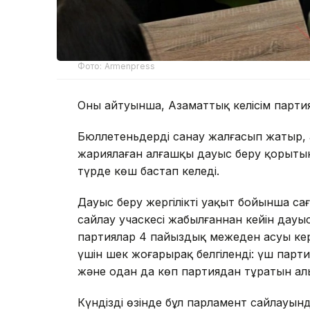
Фото: Аrmenpress
Оның айтуынша, Азаматтық келісім партия
Бюллетеньдерді санау жалғасып жатыр,
жариялаған алғашқы дауыс беру қорыты
түрде көш бастап келеді.
Дауыс беру жергілікті уақыт бойынша са
сайлау учаскесі жабылғаннан кейін дауы
партиялар 4 пайыздық межеден асуы кер
үшін шек жоғарырақ белгіленді: үш партия
және одан да көп партиядан тұратын аль
Күндіздің өзінде бұл парламент сайлауын