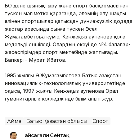
БҚО дене шынықтыру және спорт басқармасынан
түскен мәліметке қарағанда, әлемнің елу шақты
елінен спортшылар қатысқан дүниежүзілік додада
жастар арасында сынға түскен Әсел
Жұмағамбетова күміс, Кенжеқыз Қаупенова қола
медельді еншіледі. Олардың екеуі де №4 балалар-
жасөспірімдер спорт мектебінде жаттығады.
Бапкері - Мұрат Ибатов.
1995 жылғы Ә.Жұмағамбетова Батыс Қазақстан
инновациялық-технологиялық университетінде
оқыса, 1997 жылғы Кенжеқыз Қаупенова Орал
гуманитарлық колледжінде білім алып жүр.
Аймақ
Батыс Қазақстан облысы
Спорт
Ғайсағали Сейтақ