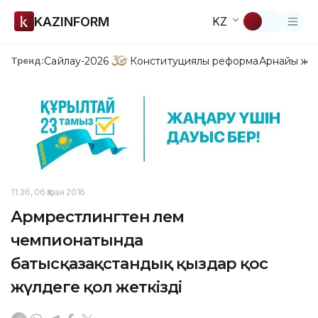
KAZINFORM
KZ
Сайлау-2026
Конституциялық реформа
Арнайы жо
Тренд:
11:36, 06 Қазан 2016
Армрестлингтен әлем
чемпионатында
батысқазақстандық қыздар қос
жүлдеге қол жеткізді