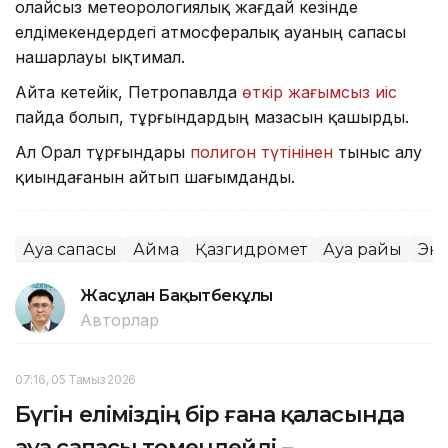
Қолайсыз метеорологиялық жағдай кезінде
елдімекендердегі атмосфералық ауаның сапасы
нашарлауы ықтимал.
Айта кетейік, Петропавлда
өткір жағымсыз иіс
пайда болып, тұрғындардың мазасын қашырды.
Ал Орал тұрғындары
полигон түтінінен
тыныс алу
қиындағанын айтып шағымданды.
Ауа сапасы
Аймақ
Қазгидромет
Ауа райы
Эк
Жасұлан Бақытбекұлы
Авторлар
07:16, 05 Тамыз 2026
Бүгін еліміздің бір ғана қаласында
ауа сапасы төмендейді –