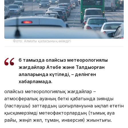
Фото: Алматы қаласының әкімдігі
6 тамызда қолайсыз метеорологиялық
жағдайлар Ақтөбе және Талдықорған
қалаларында күтіледі, – делінген
хабарламада.
Қолайсыз метеорологиялық жағдайлар –
атмосфералық ауаның беткі қабатында зиянды
(ластаушы) заттардың шоғырлануына ықпал ететін
қысқамерзімді метеофакторлардың (тымық ауа
райы, жеңіл жел, тұман, инверсия) жиынтығы.