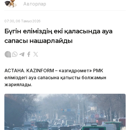
Авторлар
07:30, 06 Тамыз 2026
Бүгін еліміздің екі қаласында ауа
сапасы нашарлайды
АСТАНА. KAZINFORM – «Қазгидромет» РМК
еліміздегі ауа сапасына қатысты болжамын
жариялады.