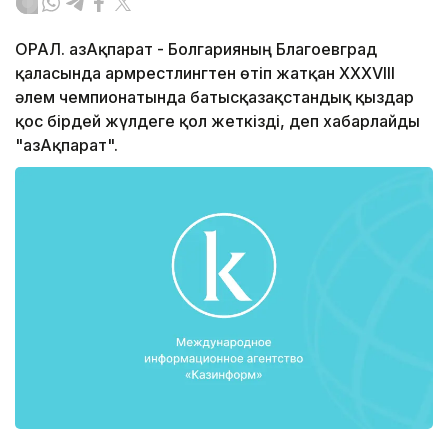
ОРАЛ. ҚазАқпарат - Болгарияның Благоевград
қаласында армрестлингтен өтіп жатқан ХХХVІІІ
әлем чемпионатында батысқазақстандық қыздар
қос бірдей жүлдеге қол жеткізді, деп хабарлайды
"ҚазАқпарат".