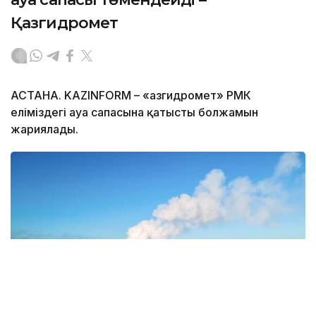
Қазгидромет
АСТАНА. KAZINFORM – «Қазгидромет» РМК
еліміздегі ауа сапасына қатысты болжамын
жариялады.