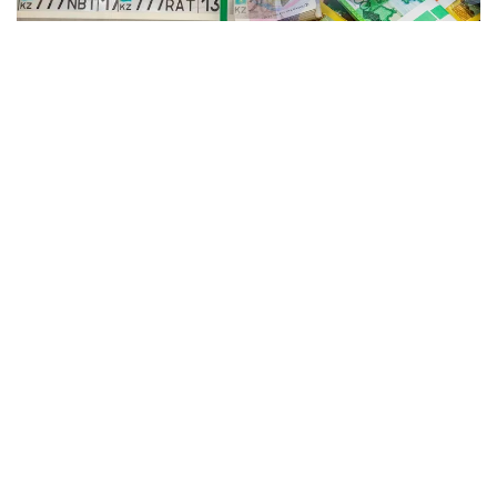
Коллаж: Kazinform / informburo.kz
Бас көлік прокуратурасының үйлестіруімен Көліктегі
полиция департаментінің қызметкерлері жалған
мемлекеттік тіркеу нөмірлік белгілерін заңсыз
дайындау және тарату схемасының жолын кесті.
— Алматыда жүйелі түрде жалған
мемлекеттік нөмірлерді дайындаумен және
сатумен айналысқан заңсыз әрекеттің
ұйымдастырушысы ұсталды. Тергеу
мәліметтері бойынша, жалған нөмірлер
Ресей Федерациясынан экспресс-жеткізу
қызметі арқылы жеткізіліп, кейін
Қазақстанның түрлі өңірлеріндегі тапсырыс