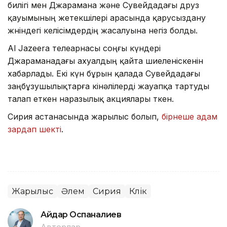
билігі мен Джарамана және Сувейдадағы друз
қауымының жетекшілері арасында қарусыздану
жөніндегі келісімдердің жасалуына негіз болды.
Al Jazeera телеарнасы соңғы күндері
Джараманадағы ахуалдың қайта шиеленіскенін
хабарлады. Екі күн бұрын қалада Сувейдадағы
заңбұзушылықтарға кінәлілерді жауапқа тартуды
талап еткен наразылық акциялары өткен.
Сирия астанасында жарылыс болып,
бірнеше адам
зардап шекті
.
Жарылыс
Әлем
Сирия
Көлік
Айдар Оспаналиев