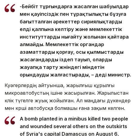
-Бейбіт тұрғындарға жасалған шабуылдар
мен қауіпсіздік пен тұрақтылықты бұзуға
бағытталған әрекеттер сириялықтарды
елді қалпына келтіру және мемлекеттік
институттарды нығайту жолынан қайтара
алмайды. Мемлекеттік органдар
азаматтарды қорғау, осы қылмыстарды
жасағандарды іздеп тауып, оларды
жауапқа тарту жөніндегі міндетін
орындауды жалғастырады, – деді министр.
Куәгерлердің айтуынша, жарылғыш құрылғы
микроавтобустың ішіне жасырылған. Жарылыстан
көлік түгелге жуық жойылған. Ал маңдағы дүкендер
мен көрші автобусқа болмашы ғана зақым келген.
A bomb planted in a minibus killed two people
and wounded several others on the outskirts
of Syria's capital Damascus on August 6,