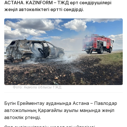
АСТАНА. KAZINFORM – ТЖД өрт сөндірушілері
жеңіл автокөліктегі өртті сөндірді.
Фото: Ақмола облысы ТЖД
Бүгін Ерейментау ауданында Астана – Павлодар
автожолының Қарағайлы ауылы маңында жеңіл
автокөлік өртенді.