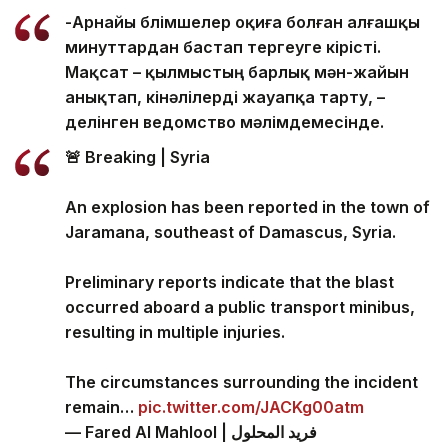
-Арнайы бөлімшелер оқиға болған алғашқы
минуттардан бастап тергеуге кірісті.
Мақсат – қылмыстың барлық мән-жайын
анықтап, кінәлілерді жауапқа тарту, –
делінген ведомство мәлімдемесінде.
🚨 Breaking | Syria
An explosion has been reported in the town of
Jaramana, southeast of Damascus, Syria.
Preliminary reports indicate that the blast
occurred aboard a public transport minibus,
resulting in multiple injuries.
The circumstances surrounding the incident
remain…
pic.twitter.com/JACKg00atm
— Fared Al Mahlool | فريد المحلول