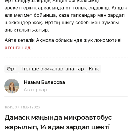
Өрт сөндірушілердің жедел әрі үйлесімді
әрекеттерінің арқасында өрт толық сөндірілді. Алдын
ала мәлімет бойынша, қаза тапқандар мен зардап
шеккендер жоқ. Өрттің шығу себебі мен аумағы
анықталып жатыр.
Айта кетелік Ақмола облысында жүк локомотиві
өртенген еді
.
Өрт
Төтенше оқиғалар, апаттар
Көлік
Назым Бөлесова
Авторлар
18:45, 07 Тамыз 2026
Дамаск маңында микроавтобус
жарылып, 14 адам зардап шекті