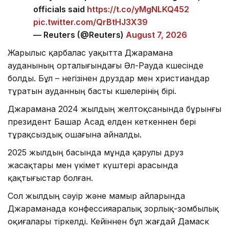
officials said
https://t.co/yMgNLKQ452
pic.twitter.com/QrBtHJ3X39
— Reuters (@Reuters)
August 7, 2026
Жарылыс қарбалас уақытта Джарамана
ауданының орталығындағы Әл-Рауда көшесінде
болды. Бұл – негізінен друздар мен христиандар
тұратын ауданның басты көшелерінің бірі.
Джарамана 2024 жылдың желтоқсанында бұрынғы
президент Башар Асад елден кеткеннен бері
тұрақсыздық ошағына айналды.
2025 жылдың басында мұнда қарулы друз
жасақтары мен үкімет күштері арасында
қақтығыстар болған.
Сол жылдың сәуір және мамыр айларында
Джараманада конфессияаралық зорлық-зомбылық
оқиғалары тіркелді. Кейіннен бұл жағдай Дамаск