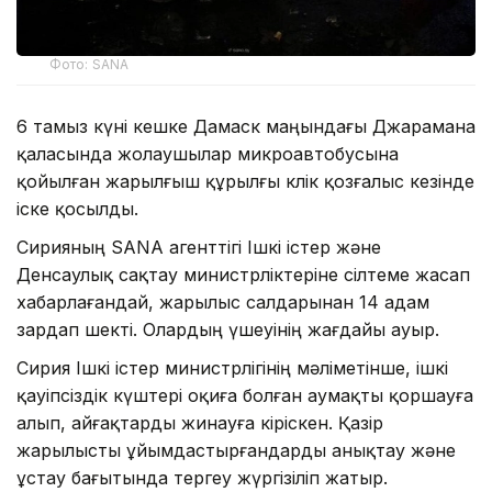
Фото: SANA
6 тамыз күні кешке Дамаск маңындағы Джарамана
қаласында жолаушылар микроавтобусына
қойылған жарылғыш құрылғы көлік қозғалыс кезінде
іске қосылды.
Сирияның SANA агенттігі Ішкі істер және
Денсаулық сақтау министрліктеріне сілтеме жасап
хабарлағандай, жарылыс салдарынан 14 адам
зардап шекті. Олардың үшеуінің жағдайы ауыр.
Сирия Ішкі істер министрлігінің мәліметінше, ішкі
қауіпсіздік күштері оқиға болған аумақты қоршауға
алып, айғақтарды жинауға кіріскен. Қазір
жарылысты ұйымдастырғандарды анықтау және
ұстау бағытында тергеу жүргізіліп жатыр.