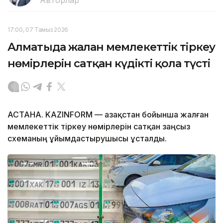
Авторлар
17:00, 07 Тамыз 2026
Алматыда жалған мемлекеттік тіркеу
нөмірлерін сатқан күдікті қолға түсті
АСТАНА. KAZINFORM — Қазақстан бойынша жалған
мемлекеттік тіркеу нөмірлерін сатқан заңсыз
схеманың ұйымдастырушысы ұсталды.