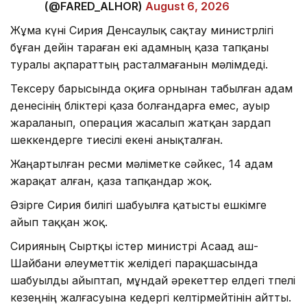
(@FARED_ALHOR)
August 6, 2026
Жұма күні Сирия Денсаулық сақтау министрлігі
бұған дейін тараған екі адамның қаза тапқаны
туралы ақпараттың расталмағанын мәлімдеді.
Тексеру барысында оқиға орнынан табылған адам
денесінің бөліктері қаза болғандарға емес, ауыр
жараланып, операция жасалып жатқан зардап
шеккендерге тиесілі екені анықталған.
Жаңартылған ресми мәліметке сәйкес, 14 адам
жарақат алған, қаза тапқандар жоқ.
Әзірге Сирия билігі шабуылға қатысты ешкімге
айып таққан жоқ.
Сирияның Сыртқы істер министрі Асаад аш-
Шайбани әлеуметтік желідегі парақшасында
шабуылды айыптап, мұндай әрекеттер елдегі өтпелі
кезеңнің жалғасуына кедергі келтірмейтінін айтты.