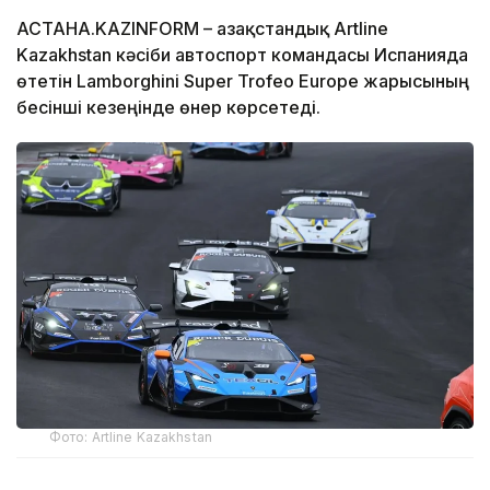
АСТАНА.KAZINFORM – Қазақстандық Artline
Kazakhstan кәсіби автоспорт командасы Испанияда
өтетін Lamborghini Super Trofeo Europe жарысының
бесінші кезеңінде өнер көрсетеді.
Фото: Artline Kazakhstan