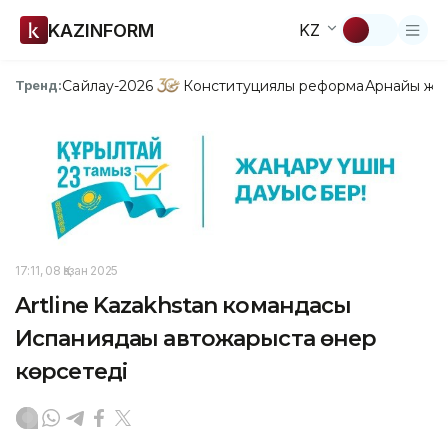
KAZINFORM
KZ
Сайлау-2026
Конституциялық реформа
Арнайы жо
Тренд:
17:11, 08 Қазан 2025
Artline Kazakhstan командасы
Испаниядағы автожарыста өнер
көрсетеді