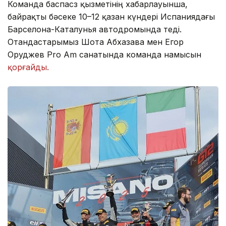
Команда баспасөз қызметінің хабарлауынша,
байрақты бәсеке 10–12 қазан күндері Испаниядағы
Барселона-Каталунья автодромында өтеді.
Отандастарымыз Шота Абхазава мен Егор
Оруджев Pro Am санатында команда намысын
қорғайды.