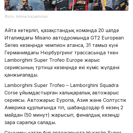
Фото: Artline Kazakhstan
Айта кетерлігі, қазақстандық команда 20 шілде
Италиядағы Misano автодромында GT2 European
Series кезеңінде чемпион атанса, 31 тамыз күні
Германиядағы Нюрбургринг трассасында өткен
Lamborghini Super Trofeo Europe жарыс
сериясының төртінші кезеңінде екі күміс жүлдені
қанжығалады.
Lamborghini Super Trofeo – Lamborghini Squadra
Corse ұйымдастырған халықаралық автожарыс
сериясы. Автожарыс Еуропа, Азия және Солтүстік
Америка құрлығында өтіп, шабандоздар 6 кезең 2
майдан (50 минут) жарысып, финалдық кезеңді
өзара сарапқа салады.
Сонымен қатар бұл автожарыста Huracán Super