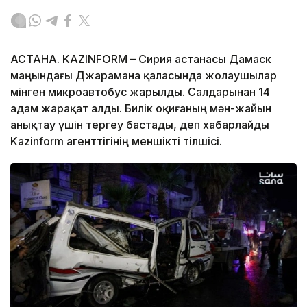
АСТАНА. KAZINFORM – Сирия астанасы Дамаск
маңындағы Джарамана қаласында жолаушылар
мінген микроавтобус жарылды. Салдарынан 14
адам жарақат алды. Билік оқиғаның мән-жайын
анықтау үшін тергеу бастады, деп хабарлайды
Kazinform агенттігінің меншікті тілшісі.