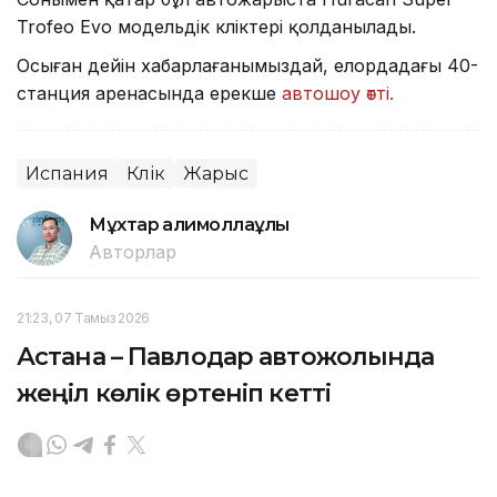
Trofeo Evo модельдік көліктері қолданылады.
Осыған дейін хабарлағанымыздай, елордадағы 40-
станция аренасында ерекше
автошоу өтті.
Испания
Көлік
Жарыс
Мұхтар Қалимоллаұлы
Авторлар
21:23, 07 Тамыз 2026
Астана – Павлодар автожолында
жеңіл көлік өртеніп кетті