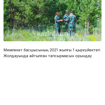
Мемлекет басшысының 2021 жылғы 1 қыркүйектегі
Жолдауында айтылған тапсырмасын орындау
мақсатында биыл азаматтық қызметшілердің
жекелеген санаттарының жалақысын орташа
есеппен 20% кезең-кезеңімен арттыру жалғасады.
Жалақыны көтеру бухгалтерлер, экономистер,
заңгерлер, мұрағатшылар, кітапханашылар,
мұражайтанушылар, орманшылар, техникалық
персонал және тағы басқа мамандықтар бойынша
жұмыс істейтін 600 мыңға жуық азаматтық