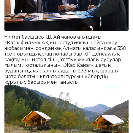
Үкімет басшысы Ш. Айманов атындағы
«Қазақфильм» АҚ киностудиясын қайта құру
жобасымен, сондай-ақ Алматы қаласындағы 350
төсек-орындық стационары бар ҚР Денсаулық
сақтау министрлігінің Ұлттық жұқпалы аурулар
ғылыми орталығының, «Жас Қанат» шағын
ауданындағы жалпы ауданы 233 мың шаршы
метр болатын көппәтерлі тұрғын үйлердің
құрылыс барысымен танысты.