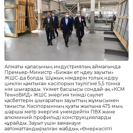
Алматы қаласының индустриялық аймағында
Премьер-Министр «Бижан ет өңдеу зауыты»
ЖШС-да болды. Шұжық өнімдерін толық өндіру
циклін қамтыған кәсіпорын тәулігіне 5,5 тонна
өнім шығарады. Үкімет басшысы сондай-ақ «КСМ
ТехноВИД» ЖШС энергия тиімді сәулет
қасбеттерін шығаратын зауыттың жұмысымен
танысты. Кәсіпорынның қуаты жылына 475 мың
шаршы метр энергия үнемдейтін ПВХ және
алюминий профильді конструкцияларды
құрайды. Зауыт үшін заманауи
автоматтандырылған жабдық «Өнеркәсіпті