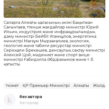
Сапарға Алматы қаласының әкімі Бақытжан
Сағынтаев, төтенше жағдайлар министрі Юрий
Ильин, индустрия және инфрақұрылымдық
даму министрі Бейбіт Атамқұлов, энергетика
министрі Мағзұм Мырзағалиев, экология,
геология және табиғи ресурстар министрі
Серікқали Брекешев, денсаулық сақтау министрі
Алексей Цой, мәдениет және спорт вице-
министрі Ғабидолла Әбдірахымов және т. б.
қатысты.
Үкімет
ҚР Премьер-Министрі
Алматы
Жолдау
без автора
Авторлар