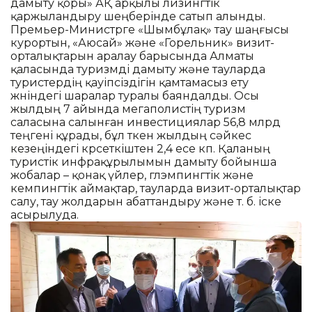
дамыту қоры» АҚ арқылы лизингтік
қаржыландыру шеңберінде сатып алынды.
Премьер-Министрге «Шымбұлақ» тау шаңғысы
курортын, «Аюсай» және «Горельник» визит-
орталықтарын аралау барысында Алматы
қаласында туризмді дамыту және тауларда
туристердің қауіпсіздігін қамтамасыз ету
жөніндегі шаралар туралы баяндалды. Осы
жылдың 7 айында мегаполистің туризм
саласына салынған инвестициялар 56,8 млрд
теңгені құрады, бұл өткен жылдың сәйкес
кезеңіндегі көрсеткіштен 2,4 есе көп. Қаланың
туристік инфрақұрылымын дамыту бойынша
жобалар – қонақ үйлер, глэмпингтік және
кемпингтік аймақтар, тауларда визит-орталықтар
салу, тау жолдарын абаттандыру және т. б. іске
асырылуда.