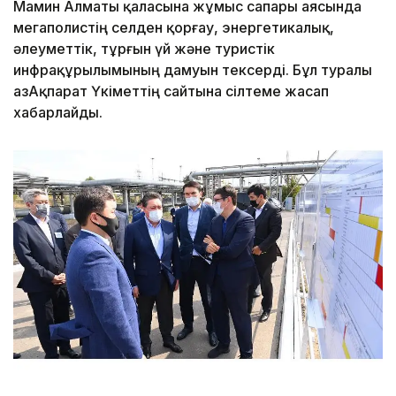
Мамин Алматы қаласына жұмыс сапары аясында
мегаполистің селден қорғау, энергетикалық,
әлеуметтік, тұрғын үй және туристік
инфрақұрылымының дамуын тексерді. Бұл туралы
ҚазАқпарат Үкіметтің сайтына сілтеме жасап
хабарлайды.