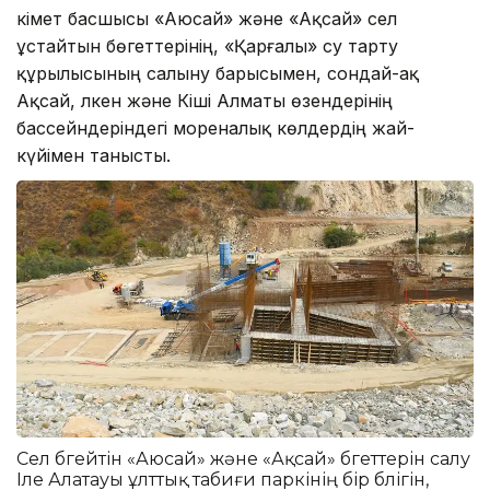
Үкімет басшысы «Аюсай» және «Ақсай» сел
ұстайтын бөгеттерінің, «Қарғалы» су тарту
құрылысының салыну барысымен, сондай-ақ
Ақсай, Үлкен және Кіші Алматы өзендерінің
бассейндеріндегі мореналық көлдердің жай-
күйімен танысты.
Сел бөгейтін «Аюсай» және «Ақсай» бөгеттерін салу
Іле Алатауы ұлттық табиғи паркінің бір бөлігін,