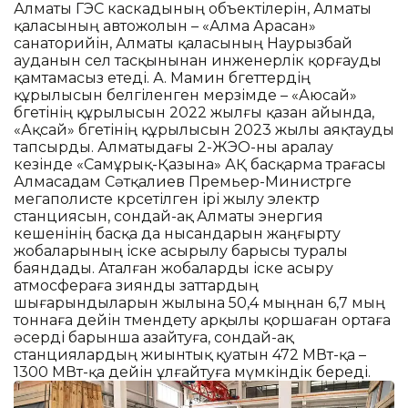
Алматы ГЭС каскадының объектілерін, Алматы
қаласының автожолын – «Алма Арасан»
санаторийін, Алматы қаласының Наурызбай
ауданын сел тасқынынан инженерлік қорғауды
қамтамасыз етеді. А. Мамин бөгеттердің
құрылысын белгіленген мерзімде – «Аюсай»
бөгетінің құрылысын 2022 жылғы қазан айында,
«Ақсай» бөгетінің құрылысын 2023 жылы аяқтауды
тапсырды. Алматыдағы 2-ЖЭО-ны аралау
кезінде «Самұрық-Қазына» АҚ басқарма төрағасы
Алмасадам Сәтқалиев Премьер-Министрге
мегаполисте көрсетілген ірі жылу электр
станциясын, сондай-ақ Алматы энергия
кешенінің басқа да нысандарын жаңғырту
жобаларының іске асырылу барысы туралы
баяндады. Аталған жобаларды іске асыру
атмосфераға зиянды заттардың
шығарындыларын жылына 50,4 мыңнан 6,7 мың
тоннаға дейін төмендету арқылы қоршаған ортаға
әсерді барынша азайтуға, сондай-ақ
станциялардың жиынтық қуатын 472 МВт-қа –
1300 МВт-қа дейін ұлғайтуға мүмкіндік береді.