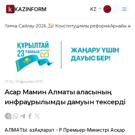
KAZINFORM
KZ
Сайлау-2026
Конституциялық реформа
Арнайы жо
Тренд:
17:20, 16 Қыркүйек 2021
Асқар Мамин Алматы қаласының
инфрақұрылымдық дамуын тексерді
АЛМАТЫ. ҚазАқпарат - ҚР Премьер-Министрі Асқар