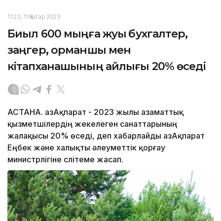
11:23, 11 Қаңтар 2023
Биыл 600 мыңға жуық бухгалтер,
заңгер, орманшы мен
кітапханашының айлығы 20% өседі
АСТАНА. ҚазАқпарат - 2023 жылы азаматтық
қызметшілердің жекелеген санаттарының
жалақысы 20% өседі, деп хабарлайды ҚазАқпарат
Еңбек және халықты әлеуметтік қорғау
министрлігіне слітеме жасап.