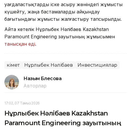
уағдаластықтарды іске асыру жөніндегі жұмысты
күшейту, жаңа бастамаларды айқындау
бағытындағы жұмысты жалғастыру тапсырылды.
Айта кетелік Нұрлыбек Нәлібаев Kazakhstan
Paramount Engineering зауытының жұмысымен
танысқан еді
.
Үкімет
Нұрлыбек Нәлібаев
Инвестициялар
Назым Бөлесова
Авторлар
17:02, 07 Тамыз 2026
Нұрлыбек Нәлібаев Kazakhstan
Paramount Engineering зауытының