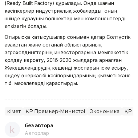
(Ready Built Factory) құрылады. Онда шағын
кәсіпкерлер индустриялық жобаларды, оның
ішінде құраушы бөлшектер мен компоненттерді
өткізетін болады.
Отырысқа қатысушылар сонымен қатар Солтүстік
Қазақстан және Қостанай облыстарының
агрохолдингтерінің инвесторларына мемлекеттік
қолдау көрсету, 2016-2020 жылдарға арналған
Жекешелендірудің кешенді жоспарын іске асыру,
өңдеу өнеркәсібі кәсіпорындарының қызметі және
т.б. мәселелерді қарастырды.
Үкімет
ҚР Премьер-Министрі
Экономика
ҚР Үк
без автора
Авторлар