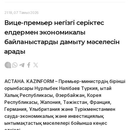
21:18, 07 Тамыз 2026
Вице-премьер негізгі серіктес
елдермен экономикалық
байланыстарды дамыту мәселесін
қарады
АСТАНА. KAZINFORM – Премьер-министрдің бірінші
орынбасары Нұрлыбек Нәлібаев Түркия, Қытай
Халық Республикасы, Әзербайжан, Корея
Республикасы, Жапония, Тәжікстан, Франция,
Германия, Ұлыбритания және Түрікменстанмен
сауда-экономикалық және инвестициялық
ынтымақтастық мәселелері бойынша кеңес
өткізді.