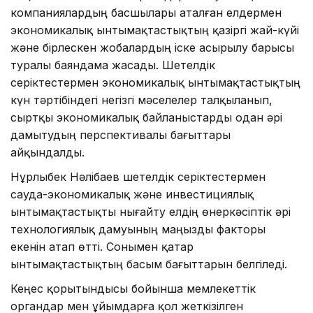
компаниялардың басшылары аталған елдермен
экономикалық ынтымақтастықтың қазіргі жай-күйі
және бірлескен жобалардың іске асырылу барысы
туралы баяндама жасады. Шетелдік
серіктестермен экономикалық ынтымақтастықтың
күн тәртібіндегі негізгі мәселелер талқыланып,
сыртқы экономикалық байланыстарды одан әрі
дамытудың перспективалы бағыттары
айқындалды.
Нұрлыбек Нәлібаев шетелдік серіктестермен
сауда-экономикалық және инвестициялық
ынтымақтастықты нығайту елдің өнеркәсіптік әрі
технологиялық дамуының маңызды факторы
екенін атап өтті. Сонымен қатар
ынтымақтастықтың басым бағыттарын белгіледі.
Кеңес қорытындысы бойынша мемлекеттік
органдар мен ұйымдарға қол жеткізілген