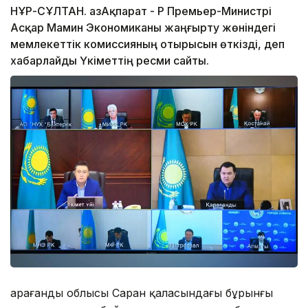
НҰР-СҰЛТАН. ҚазАқпарат - ҚР Премьер-Министрі
Асқар Мамин Экономиканы жаңғырту жөніндегі
мемлекеттік комиссияның отырысын өткізді, деп
хабарлайды Үкіметтің ресми сайты.
Қарағанды облысы Саран қаласындағы бұрынғы