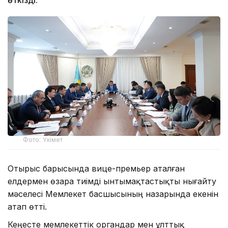
Фото: Үкімет
Отырыс барысында вице-премьер аталған
елдермен өзара тиімді ынтымақтастықты нығайту
мәселесі Мемлекет басшысының назарында екенін
атап өтті.
Кеңесте мемлекеттік органдар мен ұлттық