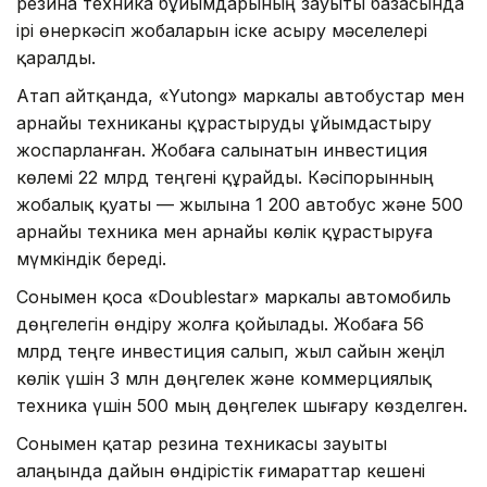
резина техника бұйымдарының зауыты базасында
ірі өнеркәсіп жобаларын іске асыру мәселелері
қаралды.
Атап айтқанда, «Yutong» маркалы автобустар мен
арнайы техниканы құрастыруды ұйымдастыру
жоспарланған. Жобаға салынатын инвестиция
көлемі 22 млрд теңгені құрайды. Кәсіпорынның
жобалық қуаты — жылына 1 200 автобус және 500
арнайы техника мен арнайы көлік құрастыруға
мүмкіндік береді.
Сонымен қоса «Doublestar» маркалы автомобиль
дөңгелегін өндіру жолға қойылады. Жобаға 56
млрд теңге инвестиция салып, жыл сайын жеңіл
көлік үшін 3 млн дөңгелек және коммерциялық
техника үшін 500 мың дөңгелек шығару көзделген.
Сонымен қатар резина техникасы зауыты
алаңында дайын өндірістік ғимараттар кешені