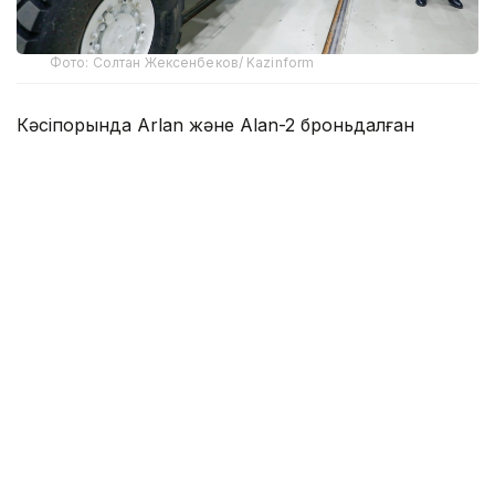
Фото: Солтан Жексенбеков/ Kazinform
Кәсіпорында Arlan және Alan-2 броньдалған
дөңгелекті машиналары, Barys жауынгерлік
броньды көлігінің 4×4, 6×6 және 8×8 өлшеміндегі
модельдері, сондай-ақ, жүзетін әрі дөңгелекті
Terrex-Barys-A 8×8 платформасы шығарылады.