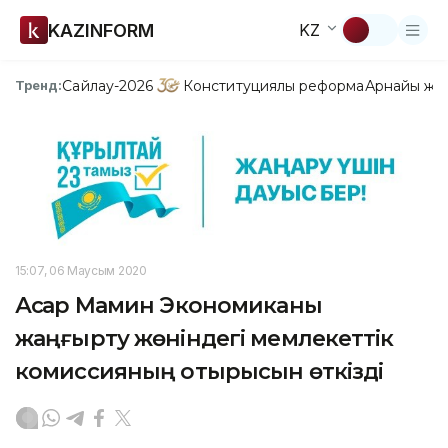
KAZINFORM
KZ
Сайлау-2026
Конституциялық реформа
Арнайы жо
Тренд:
15:07, 06 Маусым 2020
Асқар Мамин Экономиканы
жаңғырту жөніндегі мемлекеттік
комиссияның отырысын өткізді