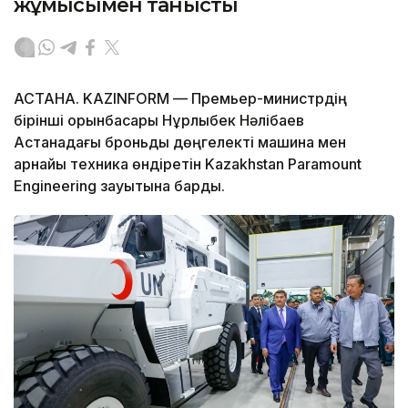
жұмысымен танысты
АСТАНА. KAZINFORM — Премьер-министрдің
бірінші орынбасары Нұрлыбек Нәлібаев
Астанадағы броньды дөңгелекті машина мен
арнайы техника өндіретін Kazakhstan Paramount
Engineering зауытына барды.