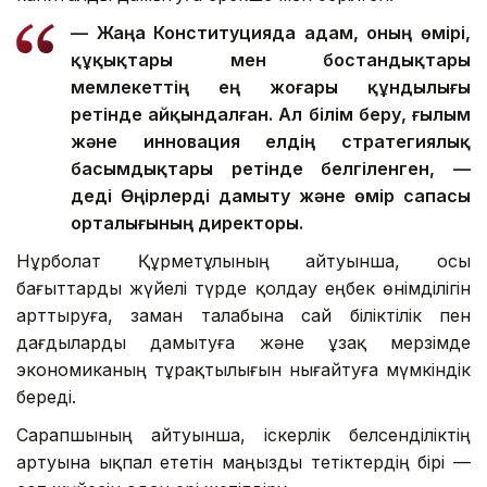
— Жаңа Конституцияда адам, оның өмірі,
құқықтары мен бостандықтары
мемлекеттің ең жоғары құндылығы
ретінде айқындалған. Ал білім беру, ғылым
және инновация елдің стратегиялық
басымдықтары ретінде белгіленген, —
деді Өңірлерді дамыту және өмір сапасы
орталығының директоры.
Нұрболат Құрметұлының айтуынша, осы
бағыттарды жүйелі түрде қолдау еңбек өнімділігін
арттыруға, заман талабына сай біліктілік пен
дағдыларды дамытуға және ұзақ мерзімде
экономиканың тұрақтылығын нығайтуға мүмкіндік
береді.
Сарапшының айтуынша, іскерлік белсенділіктің
артуына ықпал ететін маңызды тетіктердің бірі —