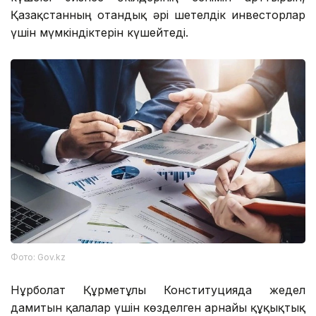
Қазақстанның отандық әрі шетелдік инвесторлар
үшін мүмкіндіктерін күшейтеді.
Фото: Gov.kz
Нұрболат Құрметұлы Конституцияда жедел
дамитын қалалар үшін көзделген арнайы құқықтық