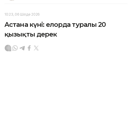
10:23, 06 Шілде 2026
Астана күні: елорда туралы 20
қызықты дерек
АСТАНА. KAZINFORM — Астана күніне орай Ұлттық
статистика бюросының баспасөз қызметі еліміздің
бас қаласы туралы 20 қызықты деректі ұсынды.