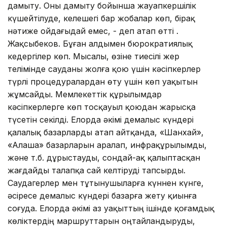
дамыту. Оны дамыту бойынша жауапкершілік
күшейтілуде, келешегі бар жобалар көп, бірақ
нәтиже ойдағыдай емес, - деп атап өтті Ә.
Жақсыбеков. Бұған алдымен бюрократиялық
кедергілер көп. Мысалы, өзіне тиесілі жер
телімінде сауданы жолға қою үшін кәсіпкерлер
түрлі процедуралардан өту үшін көп уақытын
жұмсайды. Мемлекеттік құрылымдар
кәсіпкерлерге көп тосқауыл қоюдан жарысқа
түсетін секілді. Елорда әкімі демалыс күндері
қалалық базарларды атап айтқанда, «Шанхай»,
«Алаша» базарларын аралап, инфрақұрылымды,
және т.б. дұрыстауды, сондай-ақ қалыптасқан
жағдайды талапқа сай келтіруді тапсырды.
Саудагерлер мен тұтынушыларға күннен күнге,
әсіресе демалыс күндері базарға жету қиынға
соғуда. Елорда әкімі аз уақыттың ішінде қоғамдық
көліктердің маршруттарын оңтайландыруды,