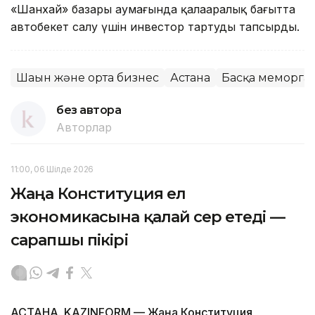
«Шанхай» базары аумағында қалааралық бағытта
автобекет салу үшін инвестор тартуды тапсырды.
Шағын және орта бизнес
Астана
Басқа меморга
без автора
Авторлар
11:00, 06 Шілде 2026
Жаңа Конституция ел
экономикасына қалай әсер етеді —
сарапшы пікірі
АСТАНА. KAZINFORM — Жаңа Конституция