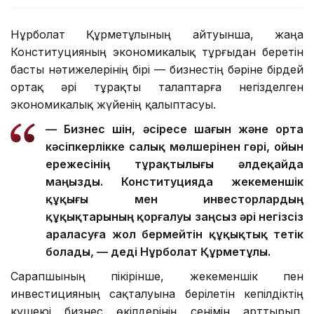
Нұрболат Құрметұлының айтуынша, жаңа
Конституцияның экономикалық тұрғыдан беретін
басты нәтижелерінің бірі — бизнестің бәріне бірдей
ортақ әрі тұрақты талаптарға негізделген
экономикалық жүйенің қалыптасуы.
— Бизнес үшін, әсіресе шағын және орта
кәсіпкерлікке салық мөлшерінен гөрі, ойын
ережесінің тұрақтылығы әлдеқайда
маңызды. Конституцияда жекеменшік
құқығы мен инвесторлардың
құқықтарының қорғалуы заңсыз әрі негізсіз
араласуға жол бермейтін құқықтық тетік
болады, — деді Нұрболат Құрметұлы.
Сарапшының пікірінше, жекеменшік пен
инвестицияның сақталуына берілетін кепілдіктің
күшеюі бизнес өкілдерінің сенімін арттырып,