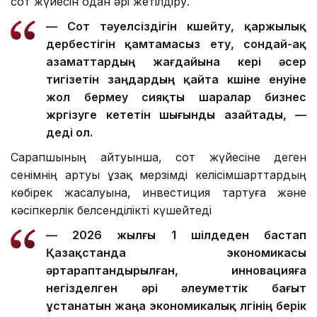
сот жүйесін одан әрі жетілдіру.
— Сот тәуелсіздігін күшейту, қаржылық
дербестігін қамтамасыз ету, сондай-ақ
азаматтардың жағдайына кері әсер
тигізетін заңдардың қайта күшіне енуіне
жол бермеу сияқты шаралар бизнес
жүргізуге кететін шығынды азайтады, —
деді ол.
Сарапшының айтуынша, сот жүйесіне деген
сенімнің артуы ұзақ мерзімді келісімшарттардың
көбірек жасалуына, инвестиция тартуға және
кәсіпкерлік белсенділікті күшейтеді
— 2026 жылғы 1 шілдеден бастап
Қазақстанда экономикасы
әртараптандырылған, инновацияға
негізделген әрі әлеуметтік бағыт
ұстанатын жаңа экономикалық үлгінің берік