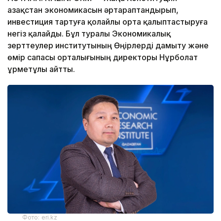
Қазақстан экономикасын әртараптандырып,
инвестиция тартуға қолайлы орта қалыптастыруға
негіз қалайды. Бұл туралы Экономикалық
зерттеулер институтының Өңірлерді дамыту және
өмір сапасы орталығының директоры Нұрболат
Құрметұлы айтты.
Фото: eri.kz