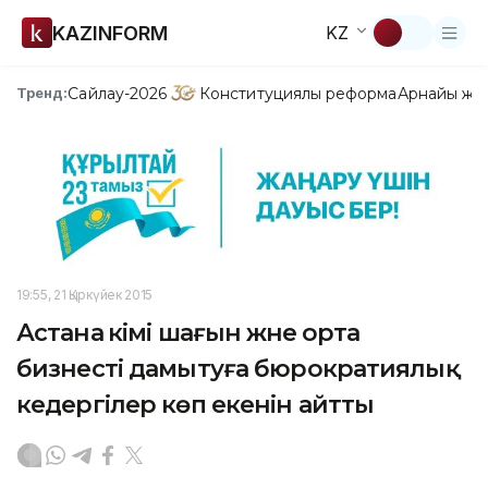
KAZINFORM
KZ
Сайлау-2026
Конституциялық реформа
Арнайы жо
Тренд:
19:55, 21 Қыркүйек 2015
Астана әкімі шағын және орта
бизнесті дамытуға бюрократиялық
кедергілер көп екенін айтты