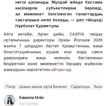
негізі қаланады. Мұндай жүйеде бастама
кәсіпкерлік субъектілеріне беріледі,
ал мемлекет белгіленген талаптардың
сақталуына кепіл болады, — деп түйіндеді
Нұрболат Құрметұлы.
Айта кетейік, бұған дейін, CASPIA талдау
орталығының директоры Орхан Йолчуев 2026
жылғы 1 шілдеден бастап Қазақстанның жаңа
Конституциясының күшіне енуі елдің саяси
дамуындағы жаңа кезеңнің басталғанын
білдіретінін және мемлекеттік басқару жүйесінің
жаңғыруын көрсететінін
айтқан еді.
Пікір
Шағын және орта бизнес
Сарапшы
Экон
Камила Мүлік
Авторлар