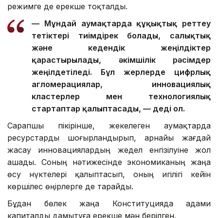
режимге де ерекше тоқталды.
— Мұндай аумақтарда құқықтық реттеу
тетіктері тиімдірек болады, салықтық
және кедендік жеңілдіктер
қарастырылады, әкімшілік рәсімдер
жеңілдетіледі. Бұл жерлерде цифрлық
агломерациялар, инновациялық
кластерлер мен технологиялық
стартаптар қалыптасады, — деді ол.
Сарапшы пікірінше, жекелеген аумақтарда
ресурстарды шоғырландырып, арнайы жағдай
жасау инновациялардың жедел енгізілуіне жол
ашады. Соның нәтижесінде экономиканың жаңа
өсу нүктелері қалыптасып, оның игілігі кейін
көршілес өңірлерге де тарайды.
Бұдан бөлек жаңа Конституцияда адами
капиталды дамытуға ерекше мән берілген.