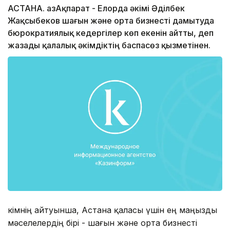
АСТАНА. ҚазАқпарат - Елорда әкімі Әділбек
Жақсыбеков шағын және орта бизнесті дамытуда
бюрократиялық кедергілер көп екенін айтты, деп
жазады қалалық әкімдіктің баспасөз қызметінен.
Әкімнің айтуынша, Астана қаласы үшін ең маңызды
мәселелердің бірі - шағын және орта бизнесті