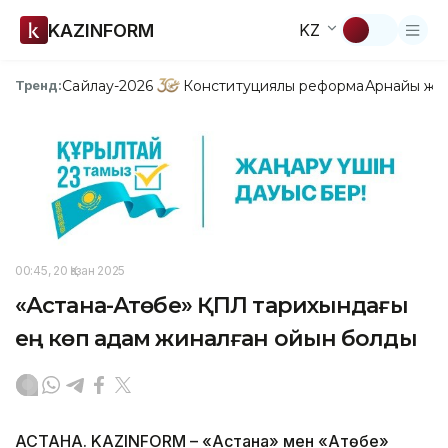
KAZINFORM
KZ
Сайлау-2026
Конституциялық реформа
Арнайы жо
Тренд:
00:45, 20 Қазан 2025
«Астана-Ақтөбе» ҚПЛ тарихындағы
ең көп адам жиналған ойын болды
АСТАНА. KAZINFORM – «Астана» мен «Ақтөбе»