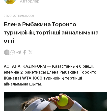
Авторлар
23:20, 07 Тамыз 2026
Елена Рыбакина Торонто
турнирінің төртінші айналымына
өтті
АСТАНА. KAZINFORM — Қазақстанның бірінші,
әлемнің 2-ракеткасы Елена Рыбакина Торонто
(Канада) WTA 1000 турнирінің төртінші
айналымына шықты.