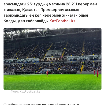
арасындағы 25-турдың матчына 28 211 көрермен
жиналып, Қазақстан Премьер-лигасының
тарихындағы ең көп көрермен жинаған ойын
болды, деп хабарлайды
KazFootball.kz.
Фото: KazFootball.kz
Футболшылар көрермендерді қуантып, өз