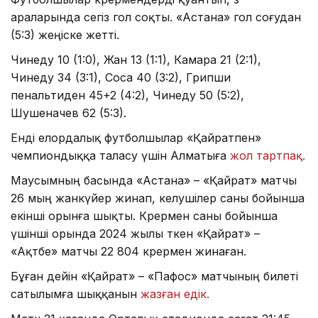
араларында сегіз гол соқты. «Астана» гол соғудан
(5:3) жеңіске жетті.
Чинеду 10 (1:0), Жан 13 (1:1), Камара 21 (2:1),
Чинеду 34 (3:1), Соса 40 (3:2), Грипши
пенальтиден 45+2 (4:2), Чинеду 50 (5:2),
Шушеначев 62 (5:3).
Енді елордалық футболшылар «Қайратпен»
чемпиондыққа таласу үшін Алматыға
жол тартпақ.
Маусымның басында «Астана» – «Қайрат» матчы
26 мың жанкүйер жинап, келушілер саны бойынша
екінші орынға шықты. Көрермен саны бойынша
үшінші орында 2024 жылы өткен «Қайрат» –
«Ақтөбе» матчы 22 804 көрермен жинаған.
Бұған дейін «Қайрат» – «Пафос» матчының билеті
сатылымға шыққанын
жазған едік.