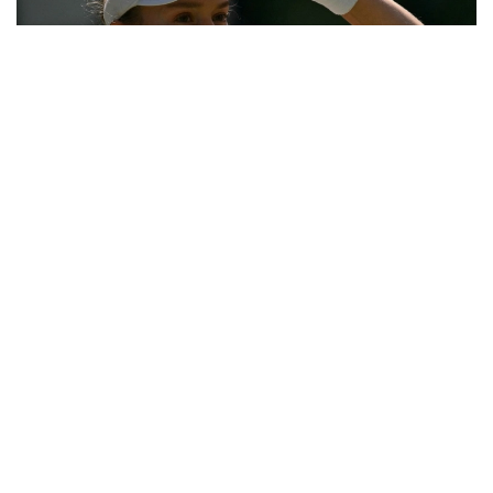
Фото: ҚТФ
Қазақстандық теннисші үшінші айналымда әлемнің
31-ракеткасы, америкалық Энн Лимен шеберлік
байқасты.
Бұл қос спортшының өзара алғашқы кездесуі еді.
Бірінші сетте Елена бірден 2:0, 4:1 есебімен алға
кетті. Бұдан кейін америкалық теннисші есепті
қысқартқанымен, Рыбакина дегеніне жетті — 6:2.