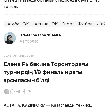
Матч 21 қазанда Орталық стадионда сағат 21:45-
те өтеді.
«Ақтөбе» ФК
«Астана» ФК
Спорт
Футбол
«Қайр
Эльмира Оралбаева
Авторлар
05:43, 08 Тамыз 2026
Елена Рыбакина Торонтодағы
турнирдің 1/8 финалындағы
қарсыласын білді
АСТАНА. KAZINFORM — Қазақстандық теннисші,