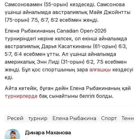
Самсоновамен (55-орын) кездеседі. Самсонова
үшінші айналымда австралиялық Майя Джойнтты
(75-орын) 7:5, 6:7, 6:2 есебімен жеңді.
Елена Рыбакинаның Canadian Open-2026
турниріндегі өнеріне келсек, ол екінші айналымда
австралиялық Дарья Касаткинаны (61-орын) 6:3,
5:7, 6:4 есебімен ұтты. Ал үшінші айналымда
америкалық Энн Лиді (31-орын) 6:2, 7:5 есебімен
жеңді. Бұл қос спортшының өзара
алғашқы
кездесуі
еді.
Айта кетейік, бұған дейін Елена Рыбакинаның қай
турнирлерде
бақ сынайтыны белгілі болды.
Ресей
турнир
Елена Рыбакина
Спорт
Тенни
Динара Маханова