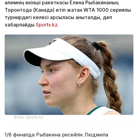
әлемнің екінші ракеткасы Елена Рыбакинаның
Торонтода (Канада) өтіп жатқан WTA 1000 сериялы
турнирдегі келесі қарсыласы анықталды, деп
хабарлайды
Sports.kz
.
Фото: Sports.kz
1/8 финалда Рыбакина ресейлік Людмила